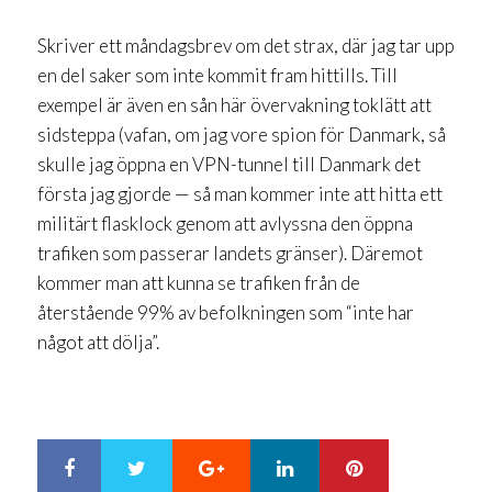
Skriver ett måndagsbrev om det strax, där jag tar upp
en del saker som inte kommit fram hittills. Till
exempel är även en sån här övervakning toklätt att
sidsteppa (vafan, om jag vore spion för Danmark, så
skulle jag öppna en VPN-tunnel till Danmark det
första jag gjorde — så man kommer inte att hitta ett
militärt flasklock genom att avlyssna den öppna
trafiken som passerar landets gränser). Däremot
kommer man att kunna se trafiken från de
återstående 99% av befolkningen som “inte har
något att dölja”.
Google+
LinkedIn
Pinterest
S
T
h
w