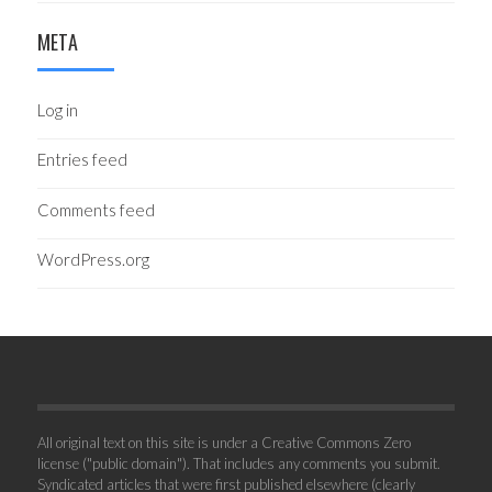
META
Log in
Entries feed
Comments feed
WordPress.org
All original text on this site is under a Creative Commons Zero
license ("public domain"). That includes any comments you submit.
Syndicated articles that were first published elsewhere (clearly