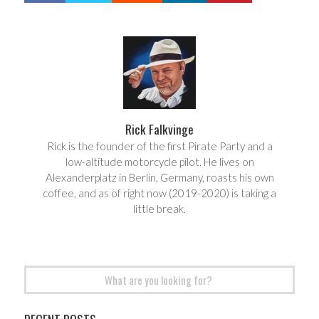
a
e
r
e
e
t
Rick Falkvinge
Rick is the founder of the first Pirate Party and a
low-altitude motorcycle pilot. He lives on
Alexanderplatz in Berlin, Germany, roasts his own
coffee, and as of right now (2019-2020) is taking a
little break.
Search
for: