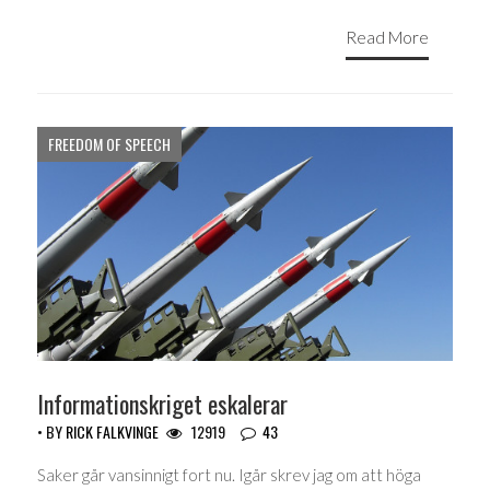
Read More
FREEDOM OF SPEECH
Informationskriget eskalerar
• BY
RICK FALKVINGE
12919
43
Saker går vansinnigt fort nu. Igår skrev jag om att höga