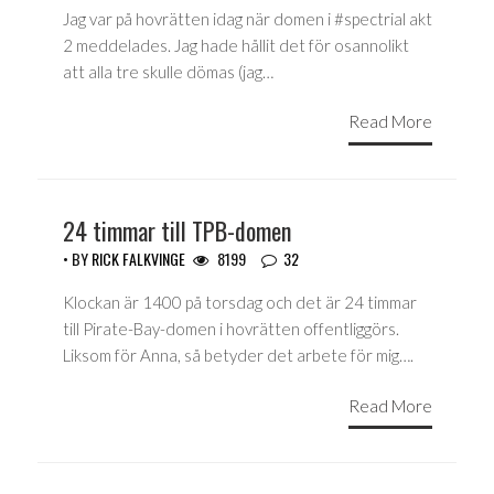
Jag var på hovrätten idag när domen i #spectrial akt
2 meddelades. Jag hade hållit det för osannolikt
att alla tre skulle dömas (jag…
Read More
24 timmar till TPB-domen
• BY
RICK FALKVINGE
8199
32
Klockan är 1400 på torsdag och det är 24 timmar
till Pirate-Bay-domen i hovrätten offentliggörs.
Liksom för Anna, så betyder det arbete för mig….
Read More