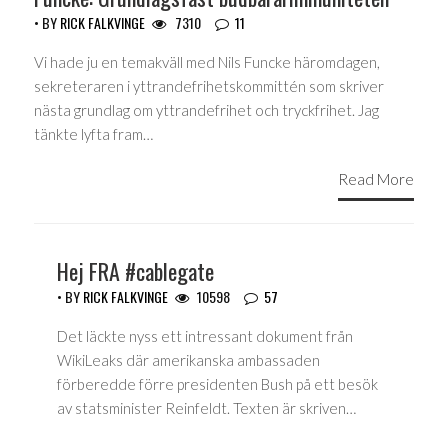
• BY
RICK FALKVINGE
7310
11
Vi hade ju en temakväll med Nils Funcke häromdagen,
sekreteraren i yttrandefrihetskommittén som skriver
nästa grundlag om yttrandefrihet och tryckfrihet. Jag
tänkte lyfta fram…
Read More
Hej FRA #cablegate
• BY
RICK FALKVINGE
10598
57
Det läckte nyss ett intressant dokument från
WikiLeaks där amerikanska ambassaden
förberedde förre presidenten Bush på ett besök
av statsminister Reinfeldt. Texten är skriven…