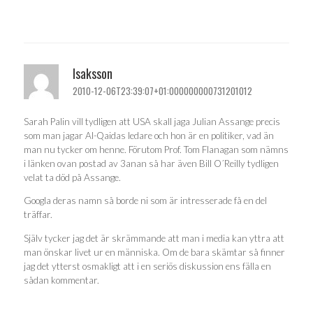
Isaksson
2010-12-06T23:39:07+01:000000000731201012
Sarah Palin vill tydligen att USA skall jaga Julian Assange precis
som man jagar Al-Qaidas ledare och hon är en politiker, vad än
man nu tycker om henne. Förutom Prof. Tom Flanagan som nämns
i länken ovan postad av 3anan så har även Bill O´Reilly tydligen
velat ta död på Assange.
Googla deras namn så borde ni som är intresserade få en del
träffar.
Själv tycker jag det är skrämmande att man i media kan yttra att
man önskar livet ur en människa. Om de bara skämtar så finner
jag det ytterst osmakligt att i en seriös diskussion ens fälla en
sådan kommentar.