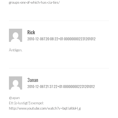
groups-one-of-which-has-cia-ties/
Rick
2010-12-06T20:08:22+01:000000002231201012
Äntligen.
3anan
2010-12-06T21:37:22+01:000000002231201012
@apan
Ett [o-lustigt?] exempel:
http://www.youtube.com/watch?v=bqtIafdoH_g