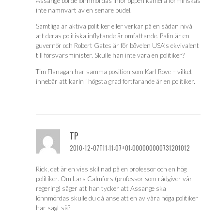
Assange borde lönnmördas inför öppen kamera förminskas
inte nämnvärt av en senare pudel.
Samtliga är aktiva politiker eller verkar på en sådan nivå
att deras politiska inflytande är omfattande. Palin är en
guvernör och Robert Gates är för bövelen USA’s ekvivalent
till försvarsminister. Skulle han inte vara en politiker?
Tim Flanagan har samma position som Karl Rove – vilket
innebär att karln i högsta grad fortfarande är en politiker.
TP
2010-12-07T11:11:07+01:000000000731201012
Rick, det är en viss skillnad på en professor och en hög
politiker. Om Lars Calmfors (professor som rådgiver vår
regering) säger att han tycker att Assange ska
lönnmördas skulle du då anse att en av våra höga politiker
har sagt så?