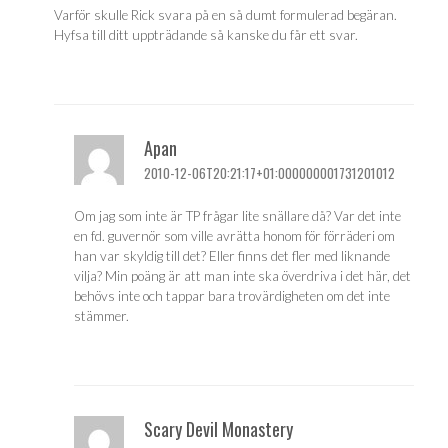
Varför skulle Rick svara på en så dumt formulerad begäran.
Hyfsa till ditt uppträdande så kanske du får ett svar.
Apan
2010-12-06T20:21:17+01:000000001731201012
Om jag som inte är TP frågar lite snällare då? Var det inte
en fd. guvernör som ville avrätta honom för förräderi om
han var skyldig till det? Eller finns det fler med liknande
vilja? Min poäng är att man inte ska överdriva i det här, det
behövs inte och tappar bara trovärdigheten om det inte
stämmer.
Scary Devil Monastery