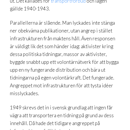
ut. Det kallades för
transportförbud
och lagen
gällde 1940-1943.
Parallellerna är slående. Man lyckades inte stänga
ner obekväma publikationer, utan angrep i stället
infrastrukturen från maktens håll. Även responsen
är väldigt lik det som händer idag: aktivister kring
dessa politiska tidningar, massor av aktivister,
byggde snabbt upp ett volontärnätverk för att bygga
upp en ny fungerande distribution och bära ut
tidningarna på egen volontärkraft. Det fungerade.
Angreppet mot infrastrukturen för att tysta idéer
misslyckades.
1949 skrevs det in i svensk grundlag att ingen får
vägra att transportera en tidning på grund av dess
innehåll. Då hade det tidigare angreppet på