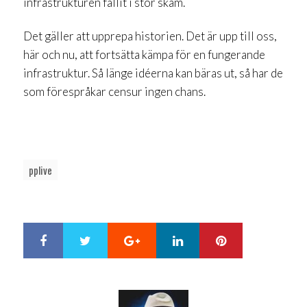
infrastrukturen fallit i stor skam.
Det gäller att upprepa historien. Det är upp till oss,
här och nu, att fortsätta kämpa för en fungerande
infrastruktur. Så länge idéerna kan bäras ut, så har de
som förespråkar censur ingen chans.
pplive
Google+
LinkedIn
Pinterest
S
T
h
w
a
e
r
e
e
t