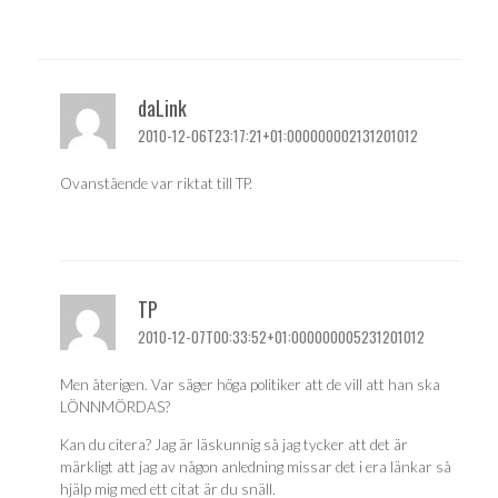
daLink
2010-12-06T23:17:21+01:000000002131201012
Ovanstående var riktat till TP.
TP
2010-12-07T00:33:52+01:000000005231201012
Men återigen. Var säger höga politiker att de vill att han ska
LÖNNMÖRDAS?
Kan du citera? Jag är läskunnig så jag tycker att det är
märkligt att jag av någon anledning missar det i era länkar så
hjälp mig med ett citat är du snäll.