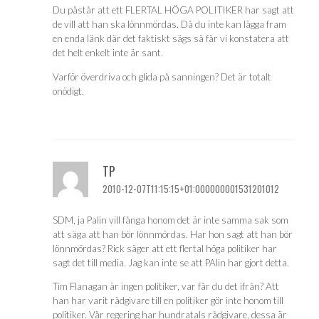
Du påstår att ett FLERTAL HÖGA POLITIKER har sagt att
de vill att han ska lönnmördas. Då du inte kan lägga fram
en enda länk där det faktiskt sägs så får vi konstatera att
det helt enkelt inte är sant.
Varför överdriva och glida på sanningen? Det är totalt
onödigt.
TP
2010-12-07T11:15:15+01:000000001531201012
SDM, ja Palin vill fånga honom det är inte samma sak som
att säga att han bör lönnmördas. Har hon sagt att han bör
lönnmördas? Rick säger att ett flertal höga politiker har
sagt det till media. Jag kan inte se att PAlin har gjort detta.
Tim Flanagan är ingen politiker, var får du det ifrån? Att
han har varit rådgivare till en politiker gör inte honom till
politiker. Vår regering har hundratals rådgivare, dessa är