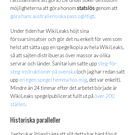
möjligheterna att göra honom
statslös
genom att
göra hans australiensiska pass ogiltigt
.
Under tiden har WikiLeaks höjt sina
försvarsinsatser och gör det nu enkelt för vem som
helst att sätta upp en spegelkopia av hela WikiLeaks,
så att sajten distribueras över massor av olika
servrar och länder. Sanitarium satte upp
steg-för-
steg-instruktioner på svenska
(och jag har redan satt
upp
en egen spegel hemma hos mig
, det var enkelt).
Mindre än 24 timmar efter det arbetet började är
WikiLeaks spegelpublicerat fullt ut på
över 200
ställen
.
Historiska paralleller
Jag brukar ibland säga att allt detta har hänt förut,