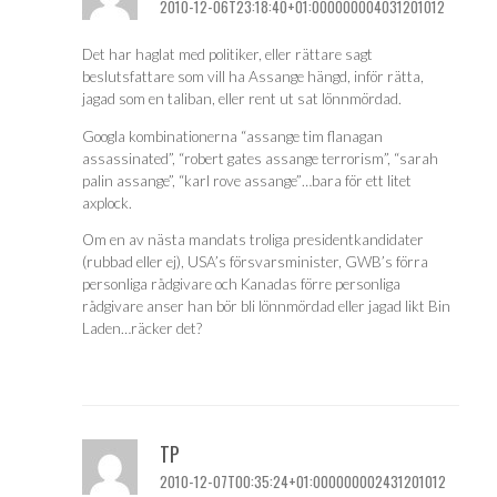
2010-12-06T23:18:40+01:000000004031201012
Det har haglat med politiker, eller rättare sagt
beslutsfattare som vill ha Assange hängd, inför rätta,
jagad som en taliban, eller rent ut sat lönnmördad.
Googla kombinationerna “assange tim flanagan
assassinated”, “robert gates assange terrorism”, “sarah
palin assange”, “karl rove assange”…bara för ett litet
axplock.
Om en av nästa mandats troliga presidentkandidater
(rubbad eller ej), USA’s försvarsminister, GWB’s förra
personliga rådgivare och Kanadas förre personliga
rådgivare anser han bör bli lönnmördad eller jagad likt Bin
Laden…räcker det?
TP
2010-12-07T00:35:24+01:000000002431201012