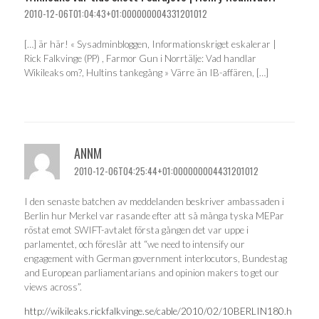
2010-12-06T01:04:43+01:000000004331201012
[…] är här! « Sysadminbloggen, Informationskriget eskalerar |
Rick Falkvinge (PP) , Farmor Gun i Norrtälje: Vad handlar
Wikileaks om?, Hultins tankegång » Värre än IB-affären, […]
ANNM
2010-12-06T04:25:44+01:000000004431201012
I den senaste batchen av meddelanden beskriver ambassaden i
Berlin hur Merkel var rasande efter att så många tyska MEPar
röstat emot SWIFT-avtalet första gången det var uppe i
parlamentet, och föreslår att “we need to intensify our
engagement with German government interlocutors, Bundestag
and European parliamentarians and opinion makers to get our
views across”.
http://wikileaks.rickfalkvinge.se/cable/2010/02/10BERLIN180.h