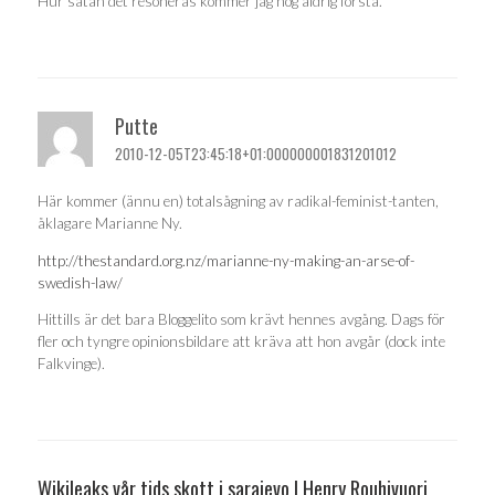
Hur satan det resoneras kommer jag nog aldrig förstå.
Putte
2010-12-05T23:45:18+01:000000001831201012
Här kommer (ännu en) totalsågning av radikal-feminist-tanten,
åklagare Marianne Ny.
http://thestandard.org.nz/marianne-ny-making-an-arse-of-
swedish-law/
Hittills är det bara Bloggelito som krävt hennes avgång. Dags för
fler och tyngre opinionsbildare att kräva att hon avgår (dock inte
Falkvinge).
Wikileaks vår tids skott i sarajevo | Henry Rouhivuori