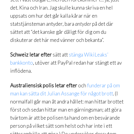
det. Kina och Iran. Jag skulle kunna skriva en hel
uppsats om hur det går kalla kårar när en
statstjänsteman antyder, bara
antyder
på det där
sättet att “det kanske går dåligt för dig om du
diskuterar det här med vänner och bekanta”.
Schweiz letar efter
sätt att
stänga WikiLeaks’
bankkonto
, utöver att PayPal redan har stängt ett av
inflödena.
Australiensisk polis letar efter
och
funderar på om
man kan sätta dit Julian Assange för något brott
. (I
normalfall går man åt andra hållet: man hittar brottet
först och sedan hittar man en gärningsman; att göra
tvärtom är att be polisen ta hand om en besvärande
person på vilket sätt som helst och har inte i ett
rättssamhälle att göra.) De undersöker dessutom