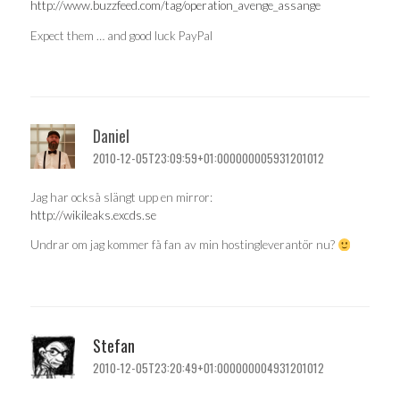
http://www.buzzfeed.com/tag/operation_avenge_assange
Expect them … and good luck PayPal
Daniel
2010-12-05T23:09:59+01:000000005931201012
Jag har också slängt upp en mirror:
http://wikileaks.excds.se
Undrar om jag kommer få fan av min hostingleverantör nu?
Stefan
2010-12-05T23:20:49+01:000000004931201012