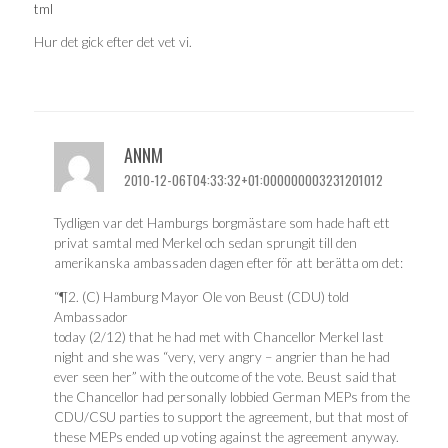
tml
Hur det gick efter det vet vi.
ANNM
2010-12-06T04:33:32+01:000000003231201012
Tydligen var det Hamburgs borgmästare som hade haft ett
privat samtal med Merkel och sedan sprungit till den
amerikanska ambassaden dagen efter för att berätta om det:
“¶2. (C) Hamburg Mayor Ole von Beust (CDU) told
Ambassador
today (2/12) that he had met with Chancellor Merkel last
night and she was “very, very angry – angrier than he had
ever seen her” with the outcome of the vote. Beust said that
the Chancellor had personally lobbied German MEPs from the
CDU/CSU parties to support the agreement, but that most of
these MEPs ended up voting against the agreement anyway.