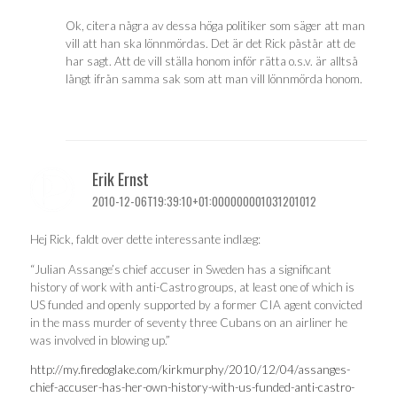
Ok, citera några av dessa höga politiker som säger att man
vill att han ska lönnmördas. Det är det Rick påstår att de
har sagt. Att de vill ställa honom inför rätta o.s.v. är alltså
långt ifrån samma sak som att man vill lönnmörda honom.
Erik Ernst
2010-12-06T19:39:10+01:000000001031201012
Hej Rick, faldt over dette interessante indlæg:
“Julian Assange’s chief accuser in Sweden has a significant
history of work with anti-Castro groups, at least one of which is
US funded and openly supported by a former CIA agent convicted
in the mass murder of seventy three Cubans on an airliner he
was involved in blowing up.”
http://my.firedoglake.com/kirkmurphy/2010/12/04/assanges-
chief-accuser-has-her-own-history-with-us-funded-anti-castro-