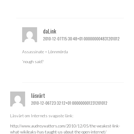
daLink
2010-12-07T15:30:48+01:000000004831201012
Assassinate = Lönnmörda
‘nough said?
läsvärt
2010-12-06T23:32:12+01:000000001231201012
Läsvärt om Internets svagaste länk:
http://www.audreywatters.com/2010/12/05/the-weakest-link-
what-wikileaks-has-taught-us-about-the-open-internet/