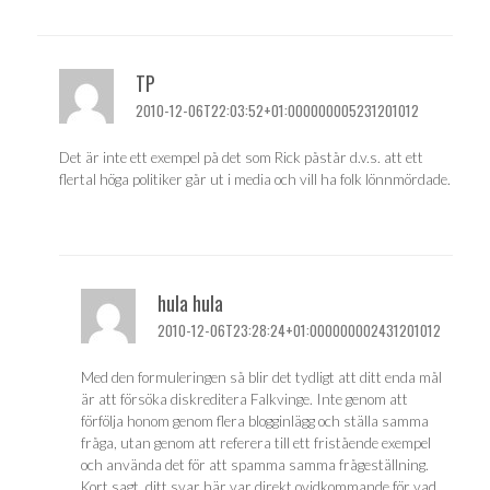
TP
2010-12-06T22:03:52+01:000000005231201012
Det är inte ett exempel på det som Rick påstår d.v.s. att ett
flertal höga politiker går ut i media och vill ha folk lönnmördade.
hula hula
2010-12-06T23:28:24+01:000000002431201012
Med den formuleringen så blir det tydligt att ditt enda mål
är att försöka diskreditera Falkvinge. Inte genom att
förfölja honom genom flera blogginlägg och ställa samma
fråga, utan genom att referera till ett fristående exempel
och använda det för att spamma samma frågeställning.
Kort sagt, ditt svar här var direkt ovidkommande för vad