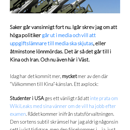
Saker går vansinnigt fort nu. Igår skrev jag om att
höga politiker
går ut i media och vill att
uppgiftslämnare till media ska skjutas
, eller
åtminstone lönnmördas. Det är så det går till i
Kina och Iran. Och nu även här i Väst.
Idag har det kommit mer,
mycket
mer av den där
“Välkommen till Kina”-känslan. Ett axplock:
Studenter i USA
ges ett vänligt råd att
inte prata om
WikiLeaks med sina vänner om de vill ha jobb efter
examen
. Rådet kommer inifrån statsförvaltningen.
Den sortens subtil skrämsel har jag aldrig någonsin
sett i väst tidigare, men den förekommer i… ja, just