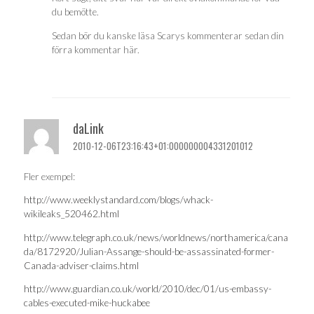
du bemötte.
Sedan bör du kanske läsa Scarys kommenterar sedan din
förra kommentar här.
daLink
2010-12-06T23:16:43+01:000000004331201012
Fler exempel:
http://www.weeklystandard.com/blogs/whack-
wikileaks_520462.html
http://www.telegraph.co.uk/news/worldnews/northamerica/cana
da/8172920/Julian-Assange-should-be-assassinated-former-
Canada-adviser-claims.html
http://www.guardian.co.uk/world/2010/dec/01/us-embassy-
cables-executed-mike-huckabee