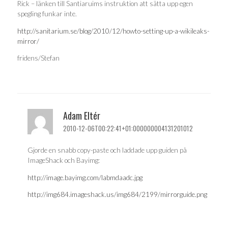
Rick – länken till Santiaruims instruktion att sätta upp egen
spegling funkar inte.
http://sanitarium.se/blog/2010/12/howto-setting-up-a-wikileaks-
mirror/
fridens/Stefan
Adam Eltér
2010-12-06T00:22:41+01:000000004131201012
Gjorde en snabb copy-paste och laddade upp guiden på
ImageShack och Bayimg:
http://image.bayimg.com/labmdaadc.jpg
http://img684.imageshack.us/img684/2199/mirrorguide.png