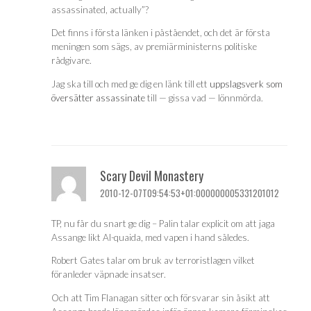
assassinated, actually”?
Det finns i första länken i påståendet, och det är första
meningen som sägs, av premiärministerns politiske
rådgivare.
Jag ska till och med ge dig en länk till ett
uppslagsverk som
översätter assassinate
till — gissa vad — lönnmörda.
Scary Devil Monastery
2010-12-07T09:54:53+01:000000005331201012
TP, nu får du snart ge dig – Palin talar explicit om att jaga
Assange likt Al-quaida, med vapen i hand således.
Robert Gates talar om bruk av terroristlagen vilket
föranleder väpnade insatser.
Och att Tim Flanagan sitter och försvarar sin åsikt att