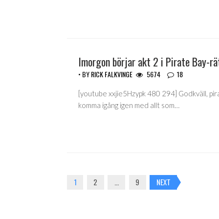
Imorgon börjar akt 2 i Pirate Bay-r
• BY
RICK FALKVINGE
5674
18
[youtube xxjie5Hzypk 480 294] Godkväll, pira
komma igång igen med allt som…
Posts
1
2
…
9
NEXT
navigation