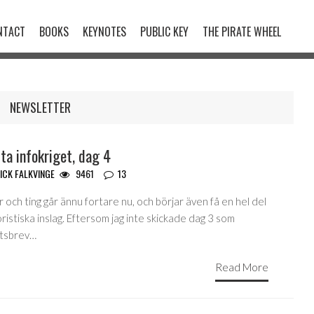
NTACT
BOOKS
KEYNOTES
PUBLIC KEY
THE PIRATE WHEEL
NEWSLETTER
ta infokriget, dag 4
ICK FALKVINGE
9461
13
 och ting går ännu fortare nu, och börjar även få en hel del
istiska inslag. Eftersom jag inte skickade dag 3 som
tsbrev…
Read More