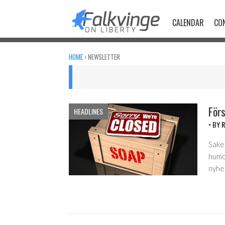
Skip
to
CALENDAR
CO
content
HOME
›
NEWSLETTER
Förs
HEADLINES
• BY
R
Saker
humor
nyhe