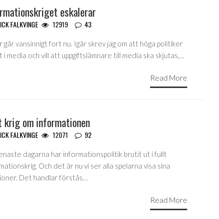
rmationskriget eskalerar
ICK FALKVINGE
12919
43
 går vansinnigt fort nu. Igår skrev jag om att höga politiker
t i media och vill att uppgiftslämnare till media ska skjutas,…
Read More
t krig om informationen
ICK FALKVINGE
12071
92
naste dagarna har informationspolitik brutit ut i fullt
mationskrig. Och det är nu vi ser alla spelarna visa sina
tioner. Det handlar förstås…
Read More