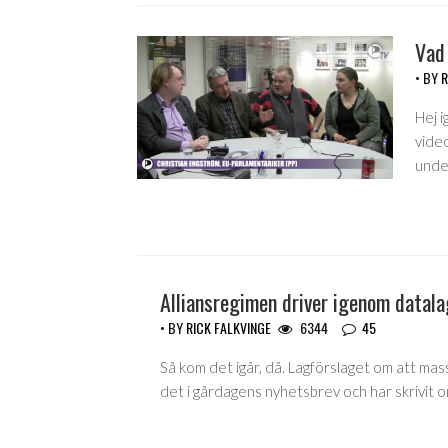
Vad
• BY
R
Hej i
video
und
Alliansregimen driver igenom datala
• BY
RICK FALKVINGE
6344
45
Så kom det igår, då. Lagförslaget om att mas
det i gårdagens nyhetsbrev och har skrivit 