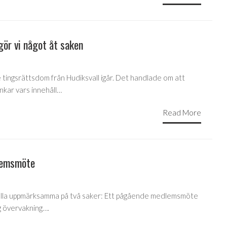
 gör vi något åt saken
tingsrättsdom från Hudiksvall igår. Det handlade om att
nkar vars innehåll…
Read More
lemsmöte
öra alla uppmärksamma på två saker: Ett pågående medlemsmöte
g övervakning….