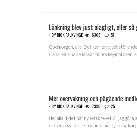
Länkning blev just olagligt, eller så
• BY
RICK FALKVINGE
6363
51
Godmorgon, alla. Det kom en djupt störande 
Canal Plus hade länkar till hockeymatcher, lä
Mer övervakning och pågående med
• BY
RICK FALKVINGE
7990
25
Hej alla! I det här nyhetsbrevet vill jag g
och en pågående stor ändamålsglidning krin