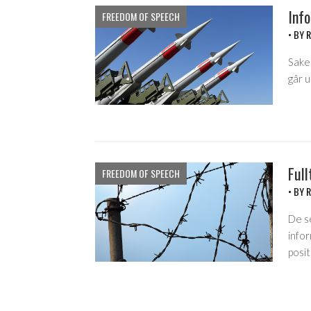
Info
FREEDOM OF SPEECH
• BY
R
Saker
går u
Full
FREEDOM OF SPEECH
• BY
R
De se
infor
posi