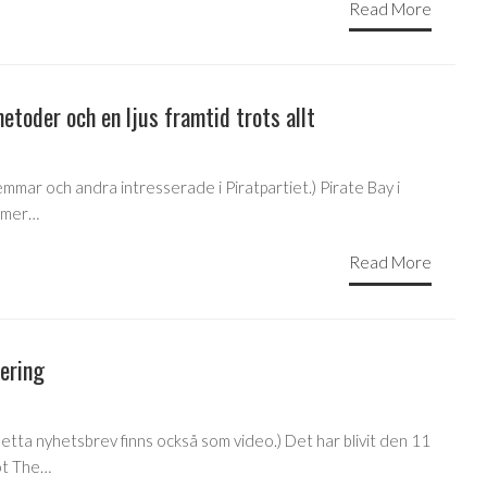
Read More
etoder och en ljus framtid trots allt
lemmar och andra intresserade i Piratpartiet.) Pirate Bay i
mmer…
Read More
dering
tta nyhetsbrev finns också som video.) Det har blivit den 11
ot The…