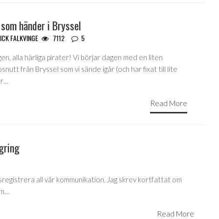
 som händer i Bryssel
ICK FALKVINGE
7112
5
gen, alla härliga pirater! Vi börjar dagen med en liten
snutt från Bryssel som vi sände igår (och har fixat till lite
er…
Read More
gring
sregistrera all vår kommunikation. Jag skrev kortfattat om
om…
Read More