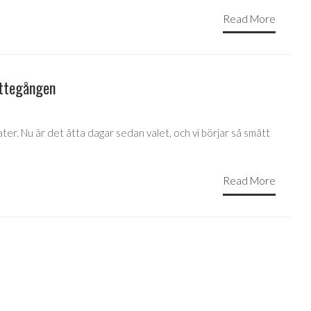
Read More
ättegången
ter. Nu är det åtta dagar sedan valet, och vi börjar så smått
Read More