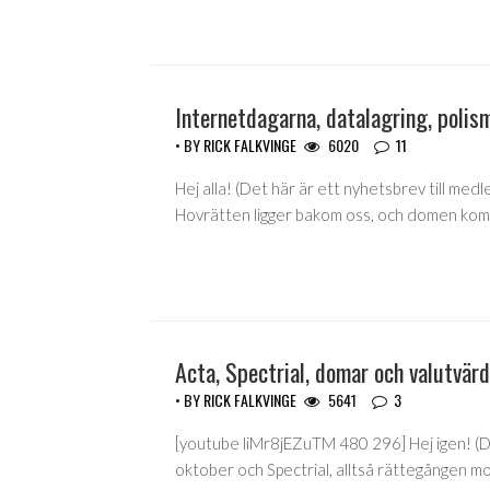
Internetdagarna, datalagring, polism
• BY
RICK FALKVINGE
6020
11
Hej alla! (Det här är ett nyhetsbrev till med
Hovrätten ligger bakom oss, och domen ko
Acta, Spectrial, domar och valutvär
• BY
RICK FALKVINGE
5641
3
[youtube liMr8jEZuTM 480 296] Hej igen! (De
oktober och Spectrial, alltså rättegången m