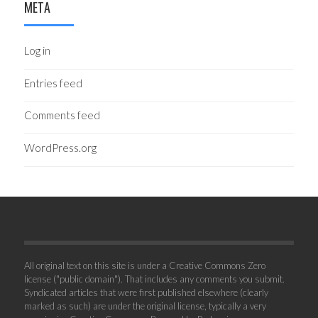
META
Log in
Entries feed
Comments feed
WordPress.org
All original text on this site is under a Creative Commons Zero
license ("public domain"). That includes any comments you submit.
Syndicated articles that were first published elsewhere (clearly
marked as such) are under the original license, typically a very