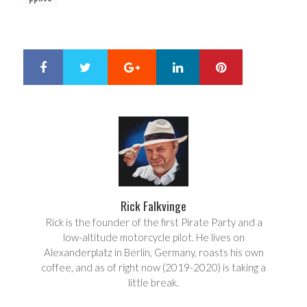
Google+
LinkedIn
Pinterest
S
T
h
w
a
e
r
e
e
t
Rick Falkvinge
Rick is the founder of the first Pirate Party and a
low-altitude motorcycle pilot. He lives on
Alexanderplatz in Berlin, Germany, roasts his own
coffee, and as of right now (2019-2020) is taking a
little break.