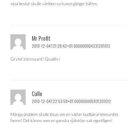
sina beslut skulle världen va tusen gånger bättre.
Mr Profit
2010-12-04T21:28:42+01:000000004231201012
Grymt intressant! Quality!
Calle
2010-12-04T22:53:59+01:000000005931201012
Många problem skulle lösas om en sådan budbärarimmunitet
fanns! Det känns som en ganska självklar sak egentligen!