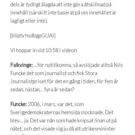
dels är tydligt ålagda att inte göra åtskillnad på
innehåll (särskilt inte baserat på om innehållet är
lagligt eller inte).
[bliptv hsdbgpGIJAI]
Vi hoppar in vid 10:58 i videon.
Falkvinge:
…för nytillkomna, så avslöjade alltså Nils
Funcke det som journalist och fick Stora
Journalistpriset för det en gång i tiden, för fem år
sedan, nästan… fyra år sedan?
Funcke:
2006, i mars, var det, som
Sverigedemokraternas hemsida slocknade. Det
blev… ja. Det var nån som hade knipsat linan ut på
nätet, och det visade sig ju då att utrikesminister