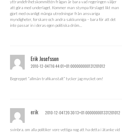
yttrandefrihetskommittén frågan är bara vad regeringen väljer
att göra med underlaget. Kommer man stympa förslaget likt man
gjort med ovanligt många utredningar från ansvariga
myndigheter, forskare och andra sakkunniga – bara för att det
inte passar in i deras egen politiska dröm…
Erik Josefsson
2010-12-04T16:44:01+01:000000000131201012
Begreppet “allmän trafikanstalt” tycker jag mycket om!
erik
2010-12-04T20:30:13+01:000000001331201012
svinbra. om alla politiker vore vettiga nog att ha detta i åtanke vid