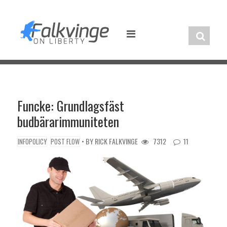
Skip
to
content
Funcke: Grundlagsfäst
budbärarimmuniteten
• BY
RICK FALKVINGE
7312
11
INFOPOLICY
POST FLOW