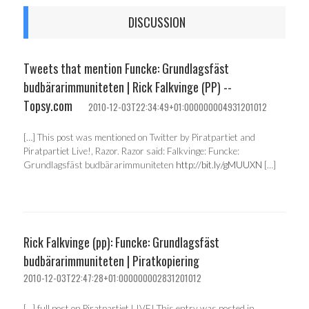
DISCUSSION
Tweets that mention Funcke: Grundlagsfäst
budbärarimmuniteten | Rick Falkvinge (PP) --
Topsy.com
2010-12-03T22:34:49+01:000000004931201012
[…] This post was mentioned on Twitter by Piratpartiet and
Piratpartiet Live!, Razor. Razor said: Falkvinge: Funcke:
Grundlagsfäst budbärarimmuniteten
http://bit.ly/gMUUXN
[…]
Rick Falkvinge (pp): Funcke: Grundlagsfäst
budbärarimmuniteten | Piratkopiering
2010-12-03T22:47:28+01:000000002831201012
[…] full post on Piratpartiet LIVE! This entry was posted in