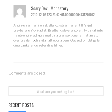
Scary Devil Monastery
2010-12-06T23:21:47+01:000000004731201012
Antingen är han ironisk eller också är han en till “skjut
brevbäraren”-brigadist. Bredbandsleverantören, f.y.i. skall inte
ha någonting att göra med dina transaktioner annat än att
överföra dem och skita i att öppna dem. Oavsett om det gäller
dina bankärenden eller dina filmer.
Comments are closed.
Search
for:
RECENT POSTS