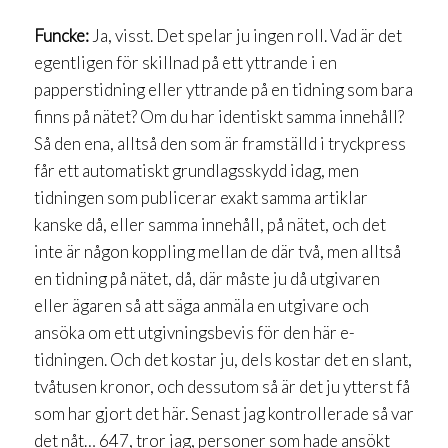
Funcke:
Ja, visst. Det spelar ju ingen roll. Vad är det
egentligen för skillnad på ett yttrande i en
papperstidning eller yttrande på en tidning som bara
finns på nätet? Om du har identiskt samma innehåll?
Så den ena, alltså den som är framställd i tryckpress
får ett automatiskt grundlagsskydd idag, men
tidningen som publicerar exakt samma artiklar
kanske då, eller samma innehåll, på nätet, och det
inte är någon koppling mellan de där två, men alltså
en tidning på nätet, då, där måste ju då utgivaren
eller ägaren så att säga anmäla en utgivare och
ansöka om ett utgivningsbevis för den här e-
tidningen. Och det kostar ju, dels kostar det en slant,
tvåtusen kronor, och dessutom så är det ju ytterst få
som har gjort det här. Senast jag kontrollerade så var
det nåt… 647, tror jag, personer som hade ansökt