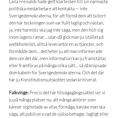
Laila Freivalds hade gett klartecken till sin närmaste
politiska medarbetare att kontakta — inte
Sverigedemokraterna, för att förmå dem att ta bort
den här teckningen som var fullt laglig och nästan,
ja, inte harmlös ska jag inte säga, men den höll sig
inom lagens ramar… utan då gick man ju istället på
webbhotellet, alltså leverantören av tjänster, och
förmådde dem… det heter ju att man informerade
dem om det där, men information kan ju framställas
eller framföras på många olika sätt… så då knipsade
dom kabeln för Sverigedemokraterna. Och det där
har ju Konstitutionsutskottet sedan kritiserat.
Falkvinge:
Precis det här tillvägagångssättet ser vi
ju på många platser nu, att många aktörer som
känner sig hotade av allas förmåga, kanske man ska
säga, att publicera vad de själva behagar, lagligt eller