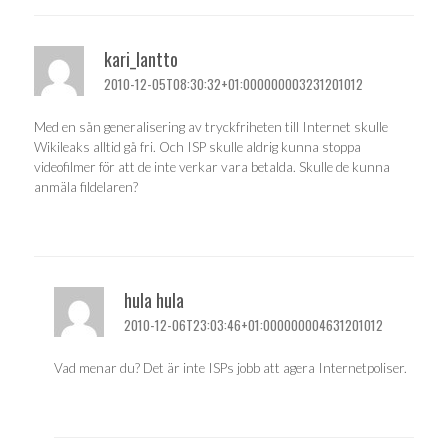
kari_lantto
2010-12-05T08:30:32+01:000000003231201012
Med en sån generalisering av tryckfriheten till Internet skulle
Wikileaks alltid gå fri. Och ISP skulle aldrig kunna stoppa
videofilmer för att de inte verkar vara betalda. Skulle de kunna
anmäla fildelaren?
hula hula
2010-12-06T23:03:46+01:000000004631201012
Vad menar du? Det är inte ISPs jobb att agera Internetpoliser.