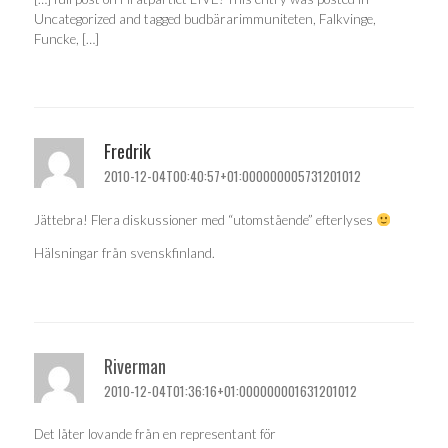
Uncategorized and tagged budbärarimmuniteten, Falkvinge,
Funcke, […]
Fredrik
2010-12-04T00:40:57+01:000000005731201012
Jättebra! Flera diskussioner med “utomstående” efterlyses
Hälsningar från svenskfinland.
Riverman
2010-12-04T01:36:16+01:000000001631201012
Det låter lovande från en representant för