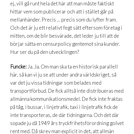
ej, vill gå runt hela det här att man måste faktiskt
hittar vem som publicerar och att i stället går på
mellanhänder. Precis … precis som du lyfter fram.
Och det är ju ett relativt fegt sätt eftersom företag i
mitten, om de blir besvärade, det leder ju till att de
börjar sätta en censurpolicy gentemot sina kunder.
Hur ser du på den utvecklingen?
Funcke:
Ja. Ja. Om man ska ta en historisk parallell
här, så kan vi ju se att under andra världskriget, så
var det ju vissa tidningar som belades med
transportförbud. De fick alltså inte distribueras med
allmänna kommunikationsmedel. De fick inte fraktas
på tåg, i bussar, i linjetrafik, taxi i linjetrafik fick de
inte transporteras, de där tidningarna. Och det där
sopade ju då 1949 års tryckfrihetsförordning golvet
rent med. Då skrev man explicit in det, att allmän