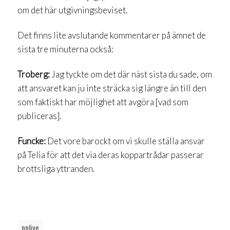
om det här utgivningsbeviset.
Det finns lite avslutande kommentarer på ämnet de
sista tre minuterna också:
Troberg:
Jag tyckte om det där näst sista du sade, om
att ansvaret kan ju inte sträcka sig längre än till den
som faktiskt har möjlighet att avgöra [vad som
publiceras].
Funcke:
Det vore barockt om vi skulle ställa ansvar
på Telia för att det via deras koppartrådar passerar
brottsliga yttranden.
pplive