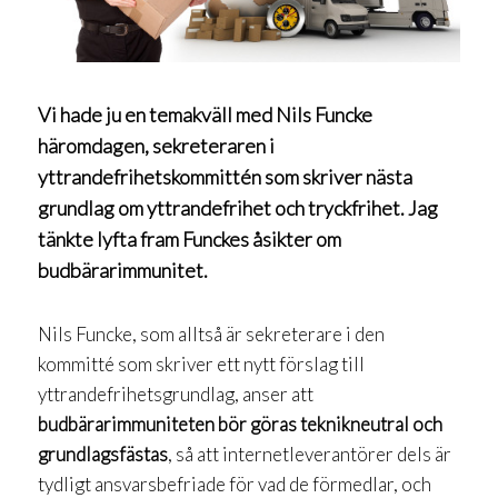
Vi hade ju en temakväll med Nils Funcke
häromdagen, sekreteraren i
yttrandefrihetskommittén som skriver nästa
grundlag om yttrandefrihet och tryckfrihet. Jag
tänkte lyfta fram Funckes åsikter om
budbärarimmunitet.
Nils Funcke, som alltså är sekreterare i den
kommitté som skriver ett nytt förslag till
yttrandefrihetsgrundlag, anser att
budbärarimmuniteten bör göras teknikneutral och
grundlagsfästas
, så att internetleverantörer dels är
tydligt ansvarsbefriade för vad de förmedlar, och