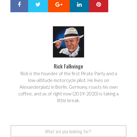
Google+
LinkedIn
Pinterest
S
T
h
w
a
e
r
e
e
t
Rick Falkvinge
Rick is the founder of the first Pirate Party and a
low-altitude motorcycle pilot. He lives on
Alexanderplatz in Berlin, Germany, roasts his own
coffee, and as of right now (2019-2020) is taking a
little break.
Search
for: