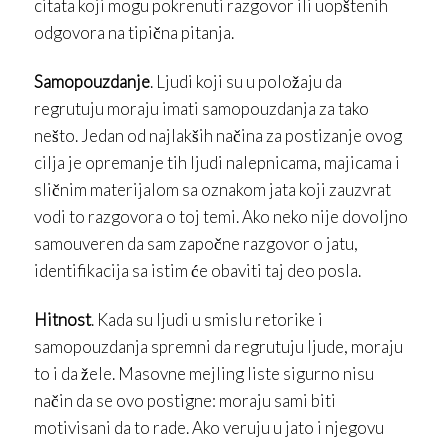
citata koji mogu pokrenuti razgovor ili uopštenih
odgovora na tipična pitanja.
Samopouzdanje
. Ljudi koji su u položaju da
regrutuju moraju imati samopouzdanja za tako
nešto. Jedan od najlakših načina za postizanje ovog
cilja je opremanje tih ljudi nalepnicama, majicama i
sličnim materijalom sa oznakom jata koji zauzvrat
vodi to razgovora o toj temi. Ako neko nije dovoljno
samouveren da sam započne razgovor o jatu,
identifikacija sa istim će obaviti taj deo posla.
Hitnost
. Kada su ljudi u smislu retorike i
samopouzdanja spremni da regrutuju ljude, moraju
to i da žele. Masovne mejling liste sigurno nisu
način da se ovo postigne: moraju sami biti
motivisani da to rade. Ako veruju u jato i njegovu