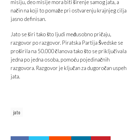
misiju, deo misije mora biti širenje samog jata, a
način na koji to pomaže pri ostvarenju krajnjeg cilja
jasno definisan.
Jato se širi tako što ljudi međusobno pričaju,
razgovor po razgovor. Piratska Partija Švedske se
proširila na 50.000 članova tako što se priključivala
jedna po jedna osoba, pomoću pojedinačnih
razgovora. Razgovor je ključan za dugoročan uspeh
jata.
jato