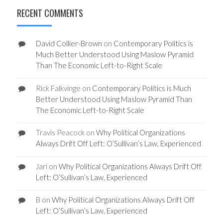
RECENT COMMENTS
David Collier-Brown
on
Contemporary Politics is
Much Better Understood Using Maslow Pyramid
Than The Economic Left-to-Right Scale
Rick Falkvinge
on
Contemporary Politics is Much
Better Understood Using Maslow Pyramid Than
The Economic Left-to-Right Scale
Travis Peacock
on
Why Political Organizations
Always Drift Off Left: O’Sullivan’s Law, Experienced
Jari
on
Why Political Organizations Always Drift Off
Left: O’Sullivan’s Law, Experienced
B
on
Why Political Organizations Always Drift Off
Left: O’Sullivan’s Law, Experienced