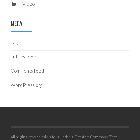
Video
META
Log in
Entries feed
Comments feed
WordPress.org
All original text on this site is under a Creative Commons Zero