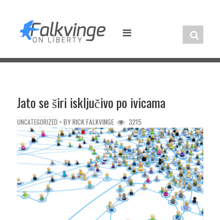
Skip
to
content
Jato se širi isključivo po ivicama
• BY
RICK FALKVINGE
3215
UNCATEGORIZED