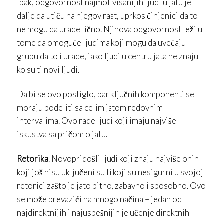
Ipak, odgovornost najmotivisanijih ljudi u jatu je i
dalje da utiču na njegov rast, uprkos činjenici da to
ne mogu da urade lično. Njihova odgovornost leži u
tome da omoguće ljudima koji mogu da uvećaju
grupu da to i urade, iako ljudi u centru jata ne znaju
ko su ti novi ljudi.
Da bi se ovo postiglo, par ključnih komponenti se
moraju podeliti sa celim jatom redovnim
intervalima. Ovo rade ljudi koji imaju najviše
iskustva sa pričom o jatu.
Retorika
. Novopridošli ljudi koji znaju najviše onih
koji još nisu uključeni su ti koji su nesigurni u svojoj
retorici zašto je jato bitno, zabavno i sposobno. Ovo
se može prevazići na mnogo načina – jedan od
najdirektnijih i najuspešnijih je učenje direktnih