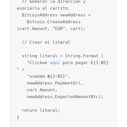
  // Generar la dirección y 
asociarla al carrito.

  BitcoinAddress newAddress =

    Bitcoin.CreateAddress 
(cart.Amount, "EUR", cart);

  // Crear el literal

  string literal = String.Format (

    "Clickee 
aquí
 para pagar €{1:N2} 
" +

    "usando ฿{2:N2}",

    newAddress.PaymentUrl,

    cart.Amount,

    newAddress.ExpectedAmountBtc);

  return literal;

}