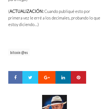
(
ACTUALIZACIÓN:
Cuando publiqué esto por
primera vez le erré a los decimales, probando lo que
estoy diciendo…)
bitcoin @es
Google+
LinkedIn
Pinterest
S
T
h
w
a
e
r
e
e
t