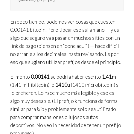
En poco tiempo, podemos ver cosas que cuesten
0.00141 bitcoin. Pero tipear eso así a mano — y es
algo que seguro va a pasar en muchos sitios con un
link de pago (piensen en “done aquí”) — hace difícil
no errarle a los decimales, hasta revisando. Es por
eso que sugiero utilizar prefijos desde el principio.
El monto
0.00141
se podría haber escrito
1.41m
(1.41 millibitcoin), o
1410u
(1410 microbitcoin) si
lo prefieren. Lo hace mucho más legible y eso es
algo muy deseable. (El prefijo k funciona de forma
similar para
kilo
y problemente solo sea utilizado
para comprar mansiones o lujosos autos
deportivos. No veo la necesidad de tener un prefijo
para
mega
.)