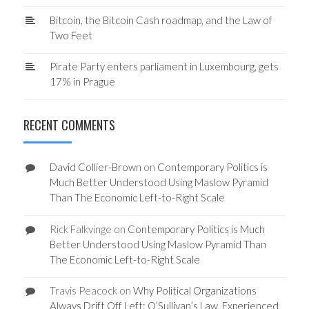
Bitcoin, the Bitcoin Cash roadmap, and the Law of
Two Feet
Pirate Party enters parliament in Luxembourg, gets
17% in Prague
RECENT COMMENTS
David Collier-Brown
on
Contemporary Politics is
Much Better Understood Using Maslow Pyramid
Than The Economic Left-to-Right Scale
Rick Falkvinge
on
Contemporary Politics is Much
Better Understood Using Maslow Pyramid Than
The Economic Left-to-Right Scale
Travis Peacock
on
Why Political Organizations
Always Drift Off Left: O’Sullivan’s Law, Experienced