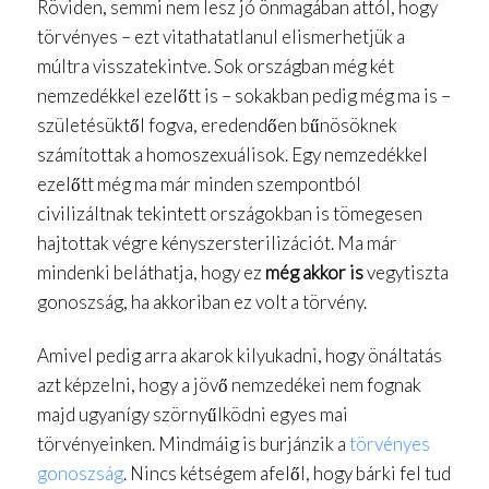
Röviden, semmi nem lesz jó önmagában attól, hogy
törvényes – ezt vitathatatlanul elismerhetjük a
múltra visszatekintve. Sok országban még két
nemzedékkel ezelőtt is – sokakban pedig még ma is –
születésüktől fogva, eredendően bűnösöknek
számítottak a homoszexuálisok. Egy nemzedékkel
ezelőtt még ma már minden szempontból
civilizáltnak tekintett országokban is tömegesen
hajtottak végre kényszersterilizációt. Ma már
mindenki beláthatja, hogy ez
még akkor is
vegytiszta
gonoszság, ha akkoriban ez volt a törvény.
Amivel pedig arra akarok kilyukadni, hogy önáltatás
azt képzelni, hogy a jövő nemzedékei nem fognak
majd ugyanígy szörnyűlködni egyes mai
törvényeinken. Mindmáig is burjánzik a
törvényes
gonoszság
. Nincs kétségem afelől, hogy bárki fel tud