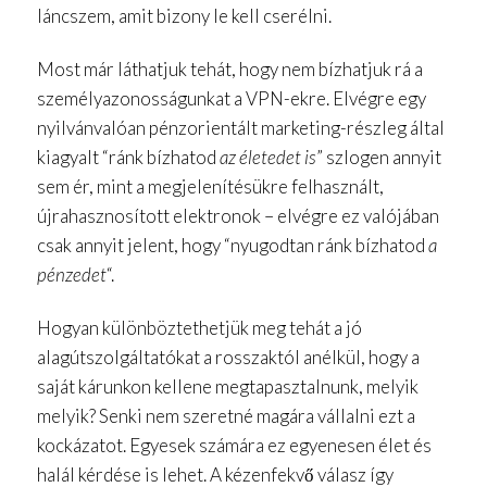
láncszem, amit bizony le kell cserélni.
Most már láthatjuk tehát, hogy nem bízhatjuk rá a
személyazonosságunkat a VPN-ekre. Elvégre egy
nyilvánvalóan pénzorientált marketing-részleg által
kiagyalt “ránk bízhatod
az életedet is
” szlogen annyit
sem ér, mint a megjelenítésükre felhasznált,
újrahasznosított elektronok – elvégre ez valójában
csak annyit jelent, hogy “nyugodtan ránk bízhatod
a
pénzedet
“.
Hogyan különböztethetjük meg tehát a jó
alagútszolgáltatókat a rosszaktól anélkül, hogy a
saját kárunkon kellene megtapasztalnunk, melyik
melyik? Senki nem szeretné magára vállalni ezt a
kockázatot. Egyesek számára ez egyenesen élet és
halál kérdése is lehet. A kézenfekvő válasz így