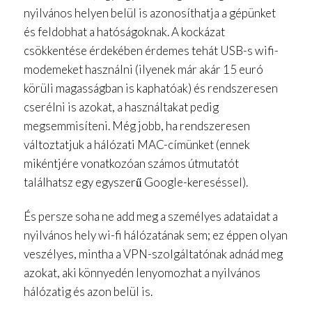
nyilvános helyen belül is azonosíthatja a gépünket
és feldobhat a hatóságoknak. A kockázat
csökkentése érdekében érdemes tehát USB-s wifi-
modemeket használni (ilyenek már akár 15 euró
körüli magasságban is kaphatóak) és rendszeresen
cserélni is azokat, a használtakat pedig
megsemmisíteni. Még jobb, ha rendszeresen
változtatjuk a hálózati MAC-címünket (ennek
mikéntjére vonatkozóan számos útmutatót
találhatsz egy egyszerű Google-kereséssel).
És persze soha ne add meg a személyes adataidat a
nyilvános hely wi-fi hálózatának sem; ez éppen olyan
veszélyes, mintha a VPN-szolgáltatónak adnád meg
azokat, aki könnyedén lenyomozhat a nyilvános
hálózatig és azon belül is.