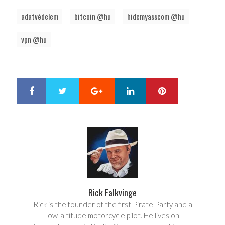
adatvédelem
bitcoin @hu
hidemyasscom @hu
vpn @hu
Google+
LinkedIn
Pinterest
S
T
h
w
a
e
r
e
e
t
Rick Falkvinge
Rick is the founder of the first Pirate Party and a
low-altitude motorcycle pilot. He lives on