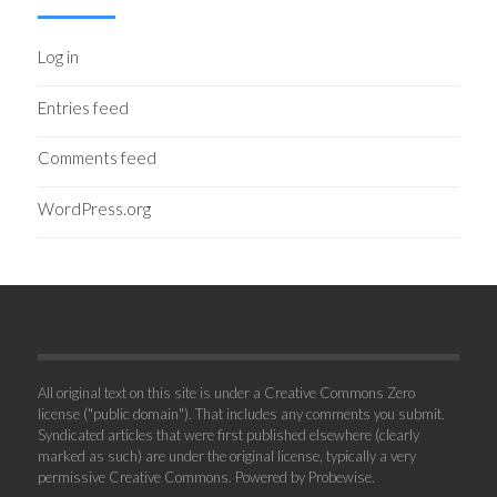
Log in
Entries feed
Comments feed
WordPress.org
All original text on this site is under a Creative Commons Zero
license ("public domain"). That includes any comments you submit.
Syndicated articles that were first published elsewhere (clearly
marked as such) are under the original license, typically a very
permissive Creative Commons. Powered by
Probewise
.