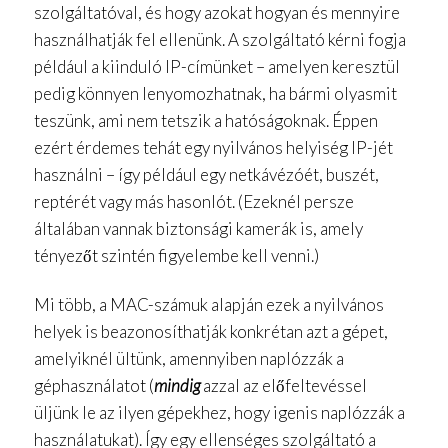
szolgáltatóval, és hogy azokat hogyan és mennyire
használhatják fel ellenünk. A szolgáltató kérni fogja
például a kiinduló IP-címünket – amelyen keresztül
pedig könnyen lenyomozhatnak, ha bármi olyasmit
teszünk, ami nem tetszik a hatóságoknak. Éppen
ezért érdemes tehát egy nyilvános helyiség IP-jét
használni – így például egy netkávézóét, buszét,
reptérét vagy más hasonlót. (Ezeknél persze
általában vannak biztonsági kamerák is, amely
tényezőt szintén figyelembe kell venni.)
Mi több, a MAC-számuk alapján ezek a nyilvános
helyek is beazonosíthatják konkrétan azt a gépet,
amelyiknél ültünk, amennyiben naplózzák a
géphasználatot (
mindig
azzal az előfeltevéssel
üljünk le az ilyen gépekhez, hogy igenis naplózzák a
használatukat). Így egy ellenséges szolgáltató a