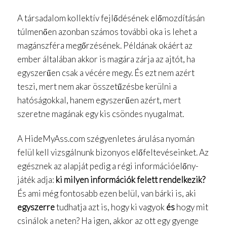
A társadalom kollektív fejlődésének előmozdításán
túlmenően azonban számos további oka is lehet a
magánszféra megőrzésének. Példának okáért az
ember általában akkor is magára zárja az ajtót, ha
egyszerűen csak a vécére megy. És ezt nem azért
teszi, mert nem akar összetűzésbe kerülni a
hatóságokkal, hanem egyszerűen azért, mert
szeretne magának egy kis csöndes nyugalmat.
A HideMyAss.com szégyenletes árulása nyomán
felül kell vizsgálnunk bizonyos előfeltevéseinket. Az
egésznek az alapját pedig a régi információelőny-
játék adja:
ki milyen információk felett rendelkezik?
És ami még fontosabb ezen belül, van bárki is, aki
egyszerre
tudhatja azt is, hogy ki vagyok
és
hogy mit
csinálok a neten? Ha igen, akkor az ott egy gyenge