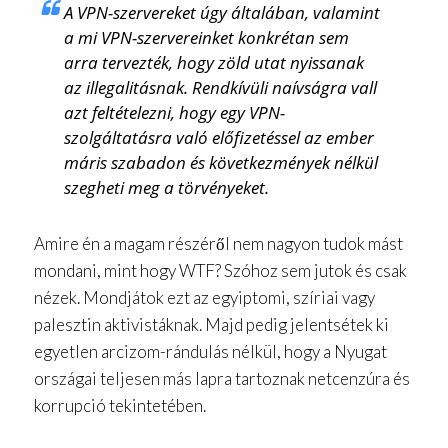
A VPN-szervereket úgy általában, valamint
a mi VPN-szervereinket konkrétan sem
arra tervezték, hogy zöld utat nyissanak
az illegalitásnak. Rendkívüli naívságra vall
azt feltételezni, hogy egy VPN-
szolgáltatásra való előfizetéssel az ember
máris szabadon és következmények nélkül
szegheti meg a törvényeket.
Amire én a magam részéről nem nagyon tudok mást
mondani, mint hogy WTF? Szóhoz sem jutok és csak
nézek. Mondjátok ezt az egyiptomi, szíriai vagy
palesztin aktivistáknak. Majd pedig jelentsétek ki
egyetlen arcizom-rándulás nélkül, hogy a Nyugat
országai teljesen más lapra tartoznak netcenzúra és
korrupció tekintetében.