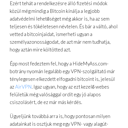
Ezért tehát a rendelkezésre álló fizetési módok
közül még mindig a Bitcoin kínálja a legjobb
adatvédelmi lehetőséget még akkor is, ha az sem
teljesen és tökéletesen névtelen. És bár a váltó, ahol
vetted a bitcoinjaidat, ismerheti ugyan a
személyazonosságodat, de azt már nem tudhatja,
hogy aztán mire költötted azt.
Épp most fedeztem fel, hogy a HideMyAss.com-
botrány nyomán legalább egy VPN-szolgáltató már
ténylegesen elkezdett elfogadni bitcoint is, jelesül
az
AirVPN
. Igaz ugyan, hogy az ezt kezelő webes
felületük még valósággal ordít egy jó alapos
csiszolásért, de ez már más kérdés.
Ügyeljünk továbbá arra is, hogy pontosan milyen
adatainkat is osztjuk meg egy VPN- vagy alagút-