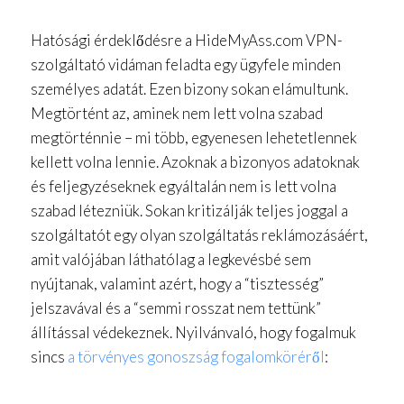
Hatósági érdeklődésre a HideMyAss.com VPN-
szolgáltató vidáman feladta egy ügyfele minden
személyes adatát. Ezen bizony sokan elámultunk.
Megtörtént az, aminek nem lett volna szabad
megtörténnie – mi több, egyenesen lehetetlennek
kellett volna lennie. Azoknak a bizonyos adatoknak
és feljegyzéseknek egyáltalán nem is lett volna
szabad létezniük. Sokan kritizálják teljes joggal a
szolgáltatót egy olyan szolgáltatás reklámozásáért,
amit valójában láthatólag a legkevésbé sem
nyújtanak, valamint azért, hogy a “tisztesség”
jelszavával és a “semmi rosszat nem tettünk”
állítással védekeznek. Nyilvánvaló, hogy fogalmuk
sincs
a törvényes gonoszság fogalomköréről
: