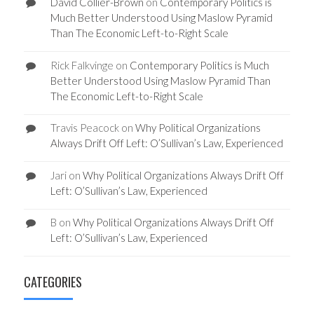
David Collier-Brown
on
Contemporary Politics is
Much Better Understood Using Maslow Pyramid
Than The Economic Left-to-Right Scale
Rick Falkvinge
on
Contemporary Politics is Much
Better Understood Using Maslow Pyramid Than
The Economic Left-to-Right Scale
Travis Peacock
on
Why Political Organizations
Always Drift Off Left: O’Sullivan’s Law, Experienced
Jari
on
Why Political Organizations Always Drift Off
Left: O’Sullivan’s Law, Experienced
B
on
Why Political Organizations Always Drift Off
Left: O’Sullivan’s Law, Experienced
CATEGORIES