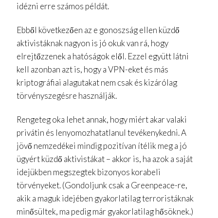
idézni erre számos példát.
Ebből következően az e gonoszság ellen küzdő
aktivistáknak nagyon is jó okuk van rá, hogy
elrejtőzzenek a hatóságok elől. Ezzel együtt látni
kell azonban azt is, hogy a VPN-eket és más
kriptográfiai alagutakat nem csak és kizárólag
törvényszegésre használják.
Rengeteg oka lehet annak, hogy miért akar valaki
privátin és lenyomozhatatlanul tevékenykedni. A
jövő nemzedékei mindig pozitívan ítélik meg a jó
ügyért küzdő aktivistákat – akkor is, ha azok a saját
idejükben megszegtek bizonyos korabeli
törvényeket. (Gondoljunk csak a Greenpeace-re,
akik a maguk idejében gyakorlatilag terroristáknak
minősültek, ma pedig már gyakorlatilag hősöknek.)