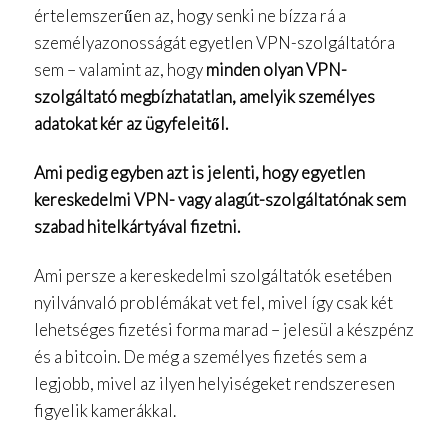
értelemszerűen az, hogy senki ne bízza rá a
személyazonosságát egyetlen VPN-szolgáltatóra
sem – valamint az, hogy
minden olyan VPN-
szolgáltató megbízhatatlan, amelyik személyes
adatokat kér az ügyfeleitől.
Ami pedig egyben azt is jelenti, hogy egyetlen
kereskedelmi VPN- vagy alagút-szolgáltatónak sem
szabad hitelkártyával fizetni.
Ami persze a kereskedelmi szolgáltatók esetében
nyilvánvaló problémákat vet fel, mivel így csak két
lehetséges fizetési forma marad – jelesül a készpénz
és a bitcoin. De még a személyes fizetés sem a
legjobb, mivel az ilyen helyiségeket rendszeresen
figyelik kamerákkal.