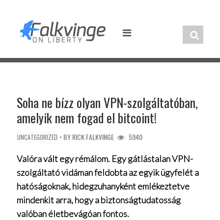
Skip
to
content
Soha ne bízz olyan VPN-szolgáltatóban,
amelyik nem fogad el bitcoint!
• BY
RICK FALKVINGE
5940
UNCATEGORIZED
Valóra vált egy rémálom. Egy gátlástalan VPN-
szolgáltató vidáman feldobta az egyik ügyfelét a
hatóságoknak, hidegzuhanyként emlékeztetve
mindenkit arra, hogy a biztonságtudatosság
valóban életbevágóan fontos.