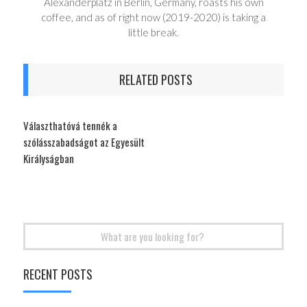
Alexanderplatz in Berlin, Germany, roasts his own
coffee, and as of right now (2019-2020) is taking a
little break.
RELATED POSTS
Választhatóvá tennék a
szólásszabadságot az Egyesült
Királyságban
Search
for:
RECENT POSTS