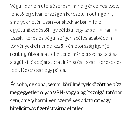
Végül, de nem utolsósorban: mindig érdemes több,
lehetőleg olyan országon keresztül routingolni,
amelyek notóriusan vonakodnak bármiféle
együttműködéstől. Így például egy Izrael -> Irán ->
Észak-Korea és végül az igen acélos adatvédelmi
törvényekkel rendelkező Németország igen jó
routing-útvonalat jelentene, már persze ha találsz
alagút ki- és bejáratokat Iránba és Észak-Koreába és
-ból. De ez csak egy példa.
És soha, de soha, semmi körülmények között ne bízz
meg egyetlen olyan VPN- vagy alagútszolgáltatóban
sem, amely bármilyen személyes adatokat vagy
hitelkártyás fizetést várna el tőled.