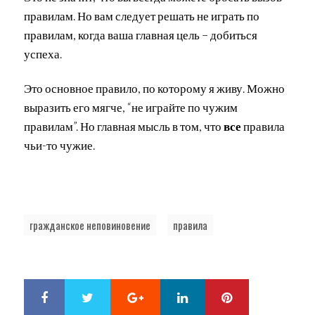
правилам. Но вам следует решать не играть по
правилам, когда ваша главная цель – добиться
успеха.
Это основное правило, по которому я живу. Можно
выразить его мягче, “не играйте по чужим
правилам”. Но главная мысль в том, что
все
правила
чьи-то чужие.
гражданское неповиновение
правила
Google+
LinkedIn
Pinterest
S
T
h
w