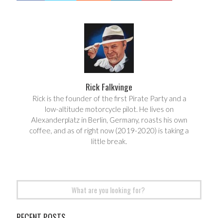
a
e
r
e
e
t
Rick Falkvinge
Rick is the founder of the first Pirate Party and a
low-altitude motorcycle pilot. He lives on
Alexanderplatz in Berlin, Germany, roasts his own
coffee, and as of right now (2019-2020) is taking a
little break.
Search
for:
RECENT POSTS