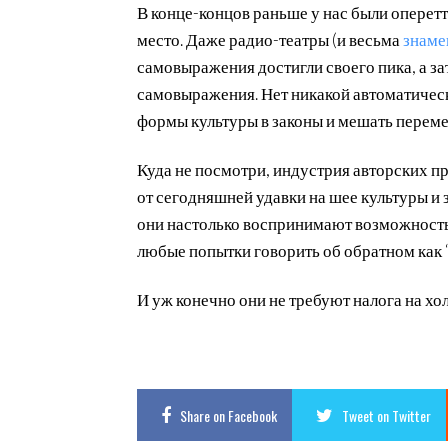
В конце-концов раньше у нас были оперет
место. Даже радио-театры (и весьма
знаме
самовыражения достигли своего пика, а з
самовыражения. Нет никакой автоматическ
формы культуры в законы и мешать переме
Куда не посмотри, индустрия авторских п
от сегодняшней удавки на шее культуры и
они настолько воспринимают возможность 
любые попытки говорить об обратном как
И уж конечно они не требуют налога на хо
Share
on Facebook
Tweet
on Twitter