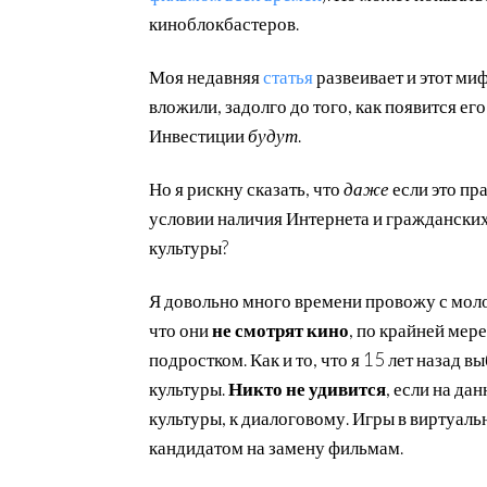
киноблокбастеров.
Моя недавняя
статья
развеивает и этот ми
вложили, задолго до того, как появится его
Инвестиции
будут
.
Но я рискну сказать, что
даже
если это пр
условии наличия Интернета и гражданских 
культуры?
Я довольно много времени провожу с моло
что они
не смотрят кино
, по крайней мере
подростком. Как и то, что я 15 лет назад 
культуры.
Никто не удивится
, если на да
культуры, к диалоговому. Игры в виртуал
кандидатом на замену фильмам.