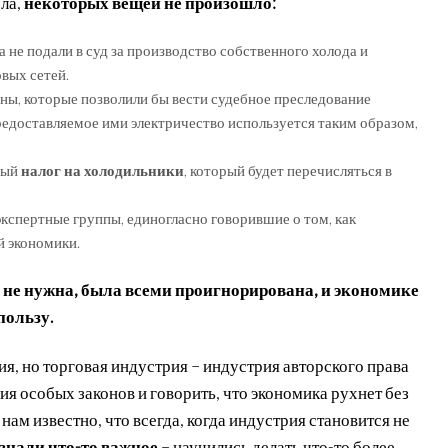
ела,
некоторых вещей не произошло:
 не подали в суд за производство собственного холода и
вых сетей.
ны, которые позволили бы вести судебное преследование
предоставляемое ими электричество используется таким образом,
ный
налог на холодильники
, который будет перечисляться в
кспертные группы, единогласно говорившие о том, как
й экономики.
 не нужна, была всеми проигнорирована, и экономике
пользу.
я, но торговая индустрия – индустрия авторского права
ния особых законов и говорить, что экономика рухнет без
нам известно, что всегда, когда индустрия становится не
знали что-то важное
– научились делать что-то более