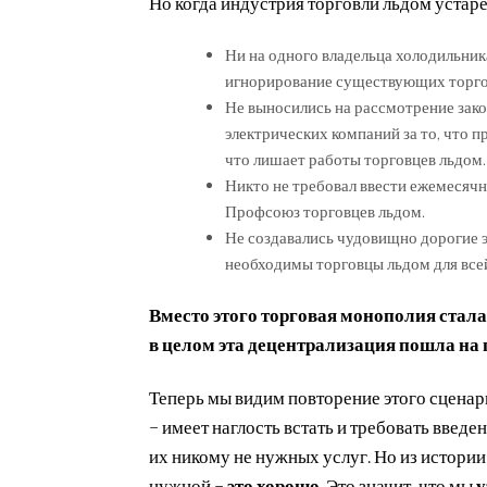
Но когда индустрия торговли льдом устар
Ни на одного владельца холодильника
игнорирование существующих торго
Не выносились на рассмотрение зако
электрических компаний за то, что 
что лишает работы торговцев льдом.
Никто не требовал ввести ежемесяч
Профсоюз торговцев льдом.
Не создавались чудовищно дорогие э
необходимы торговцы льдом для все
Вместо этого торговая монополия стала
в целом эта децентрализация пошла на 
Теперь мы видим повторение этого сценари
– имеет наглость встать и требовать введе
их никому не нужных услуг. Но из истории 
нужной –
это хорошо.
Это значит, что мы
у