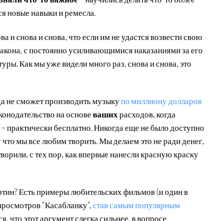
ся новые навыки и ремесла.
а и снова и снова, что если им не удастся возвести свою
акона, с постоянно усиливающимися наказаниями за его
туры. Как мы уже видели много раз, снова и снова, это
а не сможет производить музыку
по миллиону долларов
аконодательство на основе
ваших
расходов, когда
 – практически бесплатно. Никогда еще не было доступно
 что мы все любим творить. Мы делаем это не ради денег,
творили, с тех пор, как впервые нанесли красную краску
тин? Есть примеры любительских фильмов (и один в
 просмотров “Касабланку”,
став самым популярным
ся, что этот аргумент слегка сильнее, в вопросе