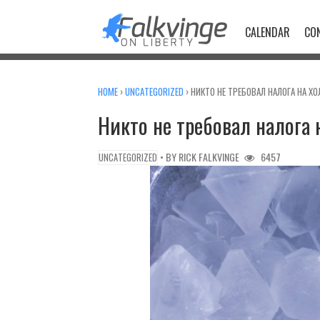
Skip
to
CALENDAR
CO
content
HOME
›
UNCATEGORIZED
›
НИКТО НЕ ТРЕБОВАЛ НАЛОГА НА Х
Никто не требовал налога
• BY
RICK FALKVINGE
6457
UNCATEGORIZED