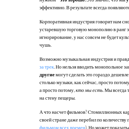
эффективно. В результате всегда появляют
Корпоративная индустрия говорит нам снов
устаревшую торговую монополию в ранг з
игнорирование, у нас совсем не будет куль
чушь.
Возможно музыкальная индустрия и правд
за трек
. Но нельзя вводить монопольное з
другие
могут сделать это гораздо дешевле
столько музыки, как сейчас, просто потому
а просто потому,
кто мы есть
. Мы всегда 
на стену пещеры.
А что насчет фильмов? Стомиллионных кар
своей стране даже перебил по количеству
фильмом всех времен
). Но может показать