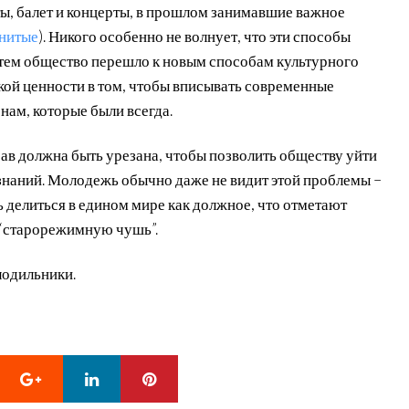
ты, балет и концерты, в прошлом занимавшие важное
нитые
). Никого особенно не волнует, что эти способы
атем общество перешло к новым способам культурного
ой ценности в том, чтобы вписывать современные
нам, которые были всегда.
рав должна быть урезана, чтобы позволить обществу уйти
 знаний. Молодежь обычно даже не видит этой проблемы –
делиться в едином мире как должное, что отметают
 “старорежимную чушь”.
лодильники.
Google+
LinkedIn
Pinterest