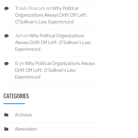
Travis Peacock
on
Why Political
Organizations Always Drift Off Left:
O’Sullivan’s Law, Experienced
Jari
on
Why Political Organizations
Always Drift Off Left: O’Sullivan’s Law,
Experienced
B
on
Why Political Organizations Always
Drift Off Left: O’Sullivan’s Law,
Experienced
CATEGORIES
Activism
Almedalen