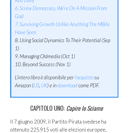
Red Daily
6. Screw Democracy, We’re On A Mission From
God
7. Surviving Growth Unlike Anything The MBAs
Have Seen
8. Using Social Dynamics To Their Potential (Sep
1)
9. Managing Oldmedia (Oct 1)
10. Beyond Success (Nov 1)
L’intero libro è disponibile per
l’acquisto
su
Amazon (
US
,
UK
) e in
download
come PDF.
CAPITOLO UNO:
Capire lo Sciame
Il 7 giugno 2009, il Partito Pirata svedese ha
ottenuto 225.915 voti alle elezioni europee,