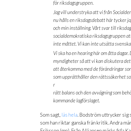
för riksdagsgruppen.
Jag vill understryka att vi från Sociald
nu hålls en riksdagsdebatt här tycker jag
och min inställning. Vårt svar till rik
socialdemokratiska riksdagsgruppen att 
inte måttet. Vi kan inte utsätta svensk
Vi ska ha en hearing här om åtta dagar
myndigheter så att vi kan diskutera det
att återkomma med de förändringar som
som upprätthåller den rättssäkerhet s
r
rätt balans och den avvägning som behövs.
kommande lagförslaget.
Som sagt,
läs hela
. Bodström uttrycker sig 
som han riktar ganska frän kritik. Andra mä
Eriksson (mp). Från Alliansen märks frfa Ka