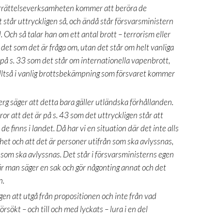
derrättelseverksamheten kommer att beröra de
tår uttryckligen så, och ändå står försvarsministern
d. Och så talar han om ett antal brott – terrorism eller
 det som det är fråga om, utan det står om helt vanliga
är på s. 33 som det står om internationella vapenbrott,
lltså i vanlig brottsbekämpning som försvaret kommer
rg säger att detta bara gäller utländska förhållanden.
or att det är på s. 43 som det uttryckligen står att
 finns i landet. Då har vi en situation där det inte alls
ghet och att det är personer utifrån som ska avlyssnas,
 som ska avlyssnas. Det står i försvarsministerns egen
är man säger en sak och gör någonting annat och det
n.
gen att utgå från propositionen och inte från vad
sökt – och till och med lyckats – lura i en del