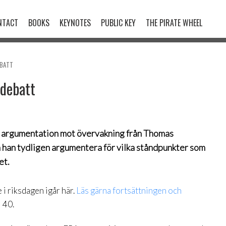
NTACT
BOOKS
KEYNOTES
PUBLIC KEY
THE PIRATE WHEEL
EBATT
sdebatt
mta argumentation mot övervakning från Thomas
n han tydligen argumentera för vilka ståndpunkter som
et.
 i riksdagen igår här.
Läs gärna fortsättningen och
l 40.