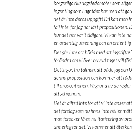
borgerliga riksdagsledamöter som säger 
ingenting som Lagrådet har med att göra 
det är inte deras uppgift! Då kan man i
fall inte, för jag har läst propositionen.
hur det har varit tidigare. Vi kan inte h
en ordentlig utredning och en ordentlig 
Det går inte att börja med att lagstifta! V
förändra om vi över huvud taget vill för
Detta gör, fru talman, att både jag och 
denna proposition och kommer att råda
till propositionen. På grund av de regl
att gå igenom.
Det är alltså inte för att vi inte anser a
det förslag som nu finns inte håller måt
man försöker få en militarisering av br
underlag för det. Vi kommer att återko