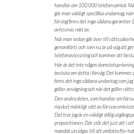
handlar om 100 000 telefonsamtal. När
gör man väldigt specifika undantag, näml
förslag finns det inga sådana garantier
avlyssnas rakt av.
När man sedan går över till rättssäkerh
genomförts och som nu är på väg att ge
telefonavlyssning och kommer att besl
Här är det
inte
någon domstolsprövning 
besluta om detta i förväg. Det kommer a
finns det inga sådana undantag som jag 
gäller avvägning och när det gäller rätt
Den andra delen, som handlar om försva
mycket märkligt sätt av försvarsministe
Det tror jag är en väldigt dålig utgångsp
propositionen. Där står det just att i 
mandat utvidgas till att omfatta fler ho