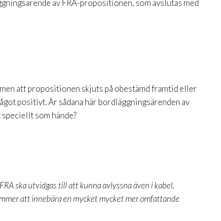
dläggningsärende av FRA-propositionen, som avslutas med
 men att propositionen skjuts på obestämd framtid eller
 något positivt. Är sådana här bordläggningsärenden av
t speciellt som hände?
FRA ska utvidgas till att kunna avlyssna även i kabel,
a kommer att innebära en mycket mycket mer omfattande