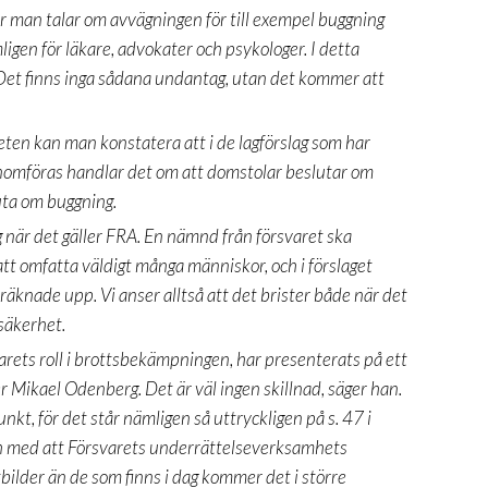
 man talar om avvägningen för till exempel buggning
igen för läkare, advokater och psykologer. I detta
. Det finns inga sådana undantag, utan det kommer att
eten kan man konstatera att i de lagförslag som har
nomföras handlar det om att domstolar beslutar om
uta om buggning.
när det gäller FRA. En nämnd från försvaret ska
tt omfatta väldigt många människor, och i förslaget
räknade upp. Vi anser alltså att det brister både när det
ssäkerhet.
rets roll i brottsbekämpningen, har presenterats på ett
r Mikael Odenberg. Det är väl ingen skillnad, säger han.
unkt, för det står nämligen så uttryckligen på s. 47 i
och med att Försvarets underrättelseverksamhets
tbilder än de som finns i dag kommer det i större