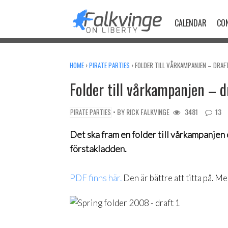
Skip
to
CALENDAR
CO
content
HOME
›
PIRATE PARTIES
›
FOLDER TILL VÅRKAMPANJEN – DRAFT
Folder till vårkampanjen – d
• BY
RICK FALKVINGE
3481
13
PIRATE PARTIES
Det ska fram en folder till vårkampanjen 
förstakladden.
PDF finns här.
Den är bättre att titta på. Men