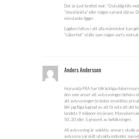
Det är just brottet mot: “Oskyldig tills 
“misstänkta” eller någon variant därav. De
misstanke ligger.
Logiken hittas i att alla människor kan g
“säkerhet” ställs som någon sorts motsats t
Anders Andersson
Huruvida FRA har tillräckliga datorresurse
den som anser att avlyssningen behövs elle
att avlyssningen kränker enskildas priva
blir jag föga lugnad av att få veta att de
landets 9 miljoner invånare. Massövervakn
50, 20 eller 5 procent av befolkningen.
All avlyssning är selektiv, annars skulle a
avlyssna särskilt utvalda individer, oavs