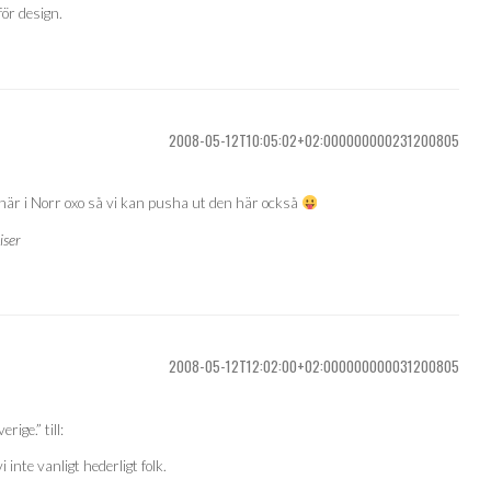
för design.
2008-05-12T10:05:02+02:000000000231200805
 här i Norr oxo så vi kan pusha ut den här också
iser
2008-05-12T12:02:00+02:000000000031200805
ige.” till:
 inte vanligt hederligt folk.