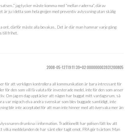
motsatsen..” jag tycker måste komma med “mellan raderna”, därav
t är ju i detta som hela grejjen med preventiv avlyssning utan skälig
öra ont, därför måste alla bevakas.. Det är där man hamnar varje gång
ill frihet.
2008-05-12T19:11:39+02:000000003931200805
r för att verkligen kontrollera all kommunikation är bara intressant för
r för den som vill få valuta för investerade medel, inte för den som anser
tliv. Om jag en dag upptäcker att någon har buggat mitt vardagsrum, så
t bara var mig och elva andra svenskar som blev buggade samtidigt, inte
ing blir inte acceptabel för att man inte hinner med att övervaka mer än
vlyssnaren drunkna i information. Traditionellt har polisen fått lov att
ett vilka meddelanden de har sänt eller tagit emot. FRA gör tvärtom: Man