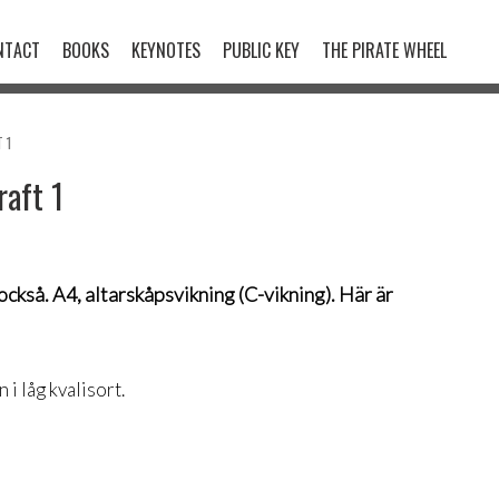
NTACT
BOOKS
KEYNOTES
PUBLIC KEY
THE PIRATE WHEEL
 1
raft 1
också. A4, altarskåpsvikning (C-vikning). Här är
 i låg kvalisort.