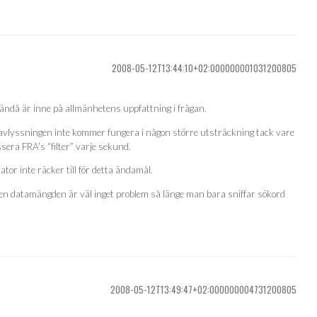
2008-05-12T13:44:10+02:000000001031200805
i ändå är inne på allmänhetens uppfattning i frågan.
 avlyssningen inte kommer fungera i någon större utsträckning tack vare
ra FRA’s “filter” varje sekund.
or inte räcker till för detta ändamål.
men datamängden är väl inget problem så länge man bara sniffar sökord
2008-05-12T13:49:47+02:000000004731200805