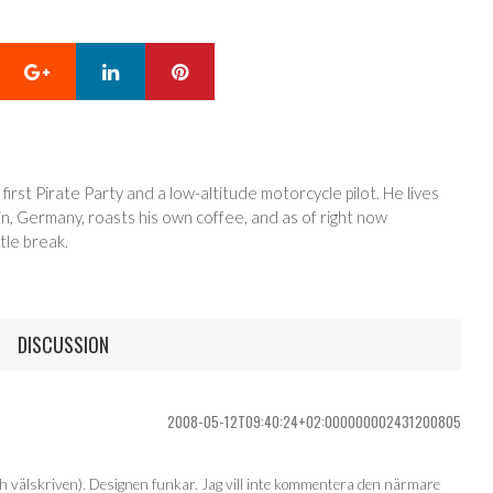
Google+
LinkedIn
Pinterest
 first Pirate Party and a low-altitude motorcycle pilot. He lives
in, Germany, roasts his own coffee, and as of right now
tle break.
DISCUSSION
2008-05-12T09:40:24+02:000000002431200805
och välskriven). Designen funkar. Jag vill inte kommentera den närmare