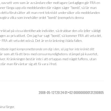
 oavsett vem som är avsändare eller mottagare (antagligen gör FRA en
inner fånga upp
alla
meddelanden där någon säger “bomb”, så lär man
detta förutsätter att man rent tekniskt undersöker
alla
meddelanden
 avgöra vilka som innehåller ordet “bomb” (exempelvis denna
riktad på vissa identifierade individer, så drabbar den
alla
(eller väldigt
en av privatlivet. Om jag har sagt “bomb”, så kommer FRA att veta det,
FRA att veta det också. Det är en kränkning i båda fallen.
ittade inget komprometterande om dig i den, så jag har inte kränkt ditt
fär som att få ett brev med censurmyndighetens stämpel på kuvertet,
 över. Kränkningen består inte i att ertappas med något fuffens, utan
där man förväntar sig att få vara i fred.
2008-05-12T20:24:01+02:000000000131200805
ina fårgor.