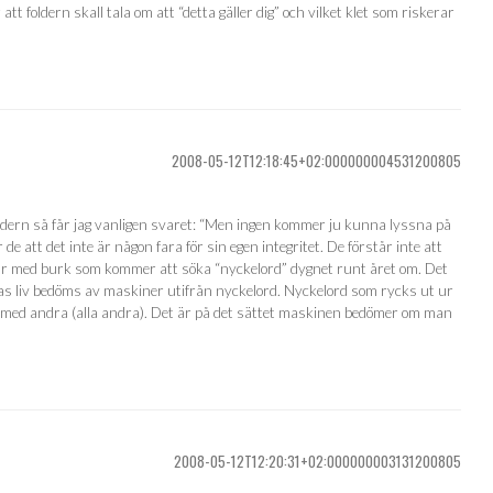
 att foldern skall tala om att “detta gäller dig” och vilket klet som riskerar
2008-05-12T12:18:45+02:000000004531200805
foldern så får jag vanligen svaret: “Men ingen kommer ju kunna lyssna på
er de att det inte är någon fara för sin egen integritet. De förstår inte att
ar med burk som kommer att söka “nyckelord” dygnet runt året om. Det
eras liv bedöms av maskiner utifrån nyckelord. Nyckelord som rycks ut ur
d andra (alla andra). Det är på det sättet maskinen bedömer om man
2008-05-12T12:20:31+02:000000003131200805