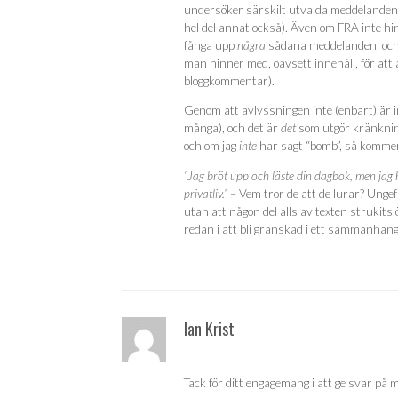
undersöker särskilt utvalda meddelanden,
hel del annat också). Även om FRA inte h
fånga upp
några
sådana meddelanden, och 
man hinner med, oavsett innehåll, för att
bloggkommentar).
Genom att avlyssningen inte (enbart) är in
många), och det är
det
som utgör kränkning
och om jag
inte
har sagt “bomb”, så kommer 
“Jag bröt upp och läste din dagbok, men jag h
privatliv.”
– Vem tror de att de lurar? Unge
utan att någon del alls av texten strukits
redan i att bli granskad i ett sammanhang 
Ian Krist
Tack för ditt engagemang i att ge svar på m