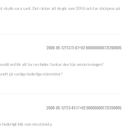
t skulle vara sant. Det räcker att de gör som STASI och tar stickprov på
2008-05-12T13:11:07+02:000000000731200805
rsmält ord för att ha i en folder, funkar den här omskrivningen?
e snett på vanliga hederliga människor?
2008-05-12T13:43:17+02:000000001731200805
te hederligt folk som misstänkta.