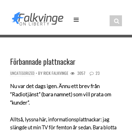
Skip
to
content
Förbannade plattnackar
• BY
RICK FALKVINGE
3057
23
UNCATEGORIZED
Nu var det dags igen. Ännu ett brev från
“Radiotjänst” (bara namnet) som vill prata om
“kunder”.
Alltså, lyssna här, informationsplattnackar: jag
slängde ut min TV för femton år sedan. Bara blotta