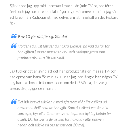
Själv sade jag upp mitt innehav i mars i år (min TV pajade förra
året, och jag har inte skaffat någon ny). Häromveckan fick jag så
ett brev från Radiotjänst med delvis annat innehåll än det Rickard
fick:
9 av 10 gör rätt för sig. Gör du?
I foldern du just fått ser du några exempel på vad du får för
tv-avgiften just nu: massvis av tv- och radioprogram som
producerats bara för din skull.
Jag tycker det är synd att det har producerats en massa TV- och
radioprogram bara för min skull, när jag inte längre har någon TV.
Jag kanske borde informera dem om detta? Vänta, det var ju
precis det jag gjorde i mars…
Det här brevet skickar vi med eftersom vi är lite osäkra på
om ditt hushåll betalar tv-avgift. Som du säkert vet ska alla
som äger, hyr eller lånar en tv-mottagare enligt lag betala tv-
avgift. Därför ber vi dig kryssa för något av alternativen
nedan och skicka till oss senast den 20 maj.