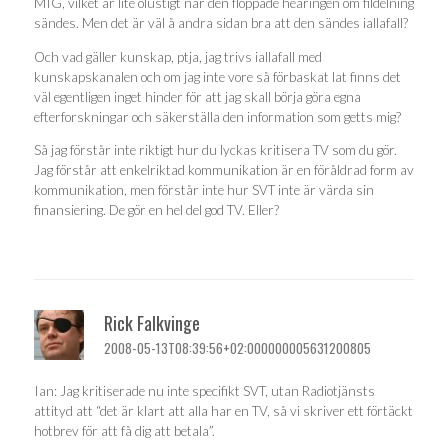
MIG, vilket är lite olustigt när den floppade hearingen om fildelning
sändes. Men det är väl å andra sidan bra att den sändes iallafall?
Och vad gäller kunskap, ptja, jag trivs iallafall med
kunskapskanalen och om jag inte vore så förbaskat lat finns det
väl egentligen inget hinder för att jag skall börja göra egna
efterforskningar och säkerställa den information som getts mig?
Så jag förstår inte riktigt hur du lyckas kritisera TV som du gör.
Jag förstår att enkelriktad kommunikation är en föråldrad form av
kommunikation, men förstår inte hur SVT inte är värda sin
finansiering. De gör en hel del god TV. Eller?
Rick Falkvinge
2008-05-13T08:39:56+02:000000005631200805
Ian: Jag kritiserade nu inte specifikt SVT, utan Radiotjänsts
attityd att “det är klart att alla har en TV, så vi skriver ett förtäckt
hotbrev för att få dig att betala”.