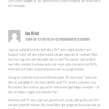
vars enda uppgift är att administrera indrivning för att finansiera
ett monopol…
Ian Krist
2008-05-13T08:18:35+02:000000003531200805
Jag har iallafall lyckats betrakta SVT som något positivt och
hoppas naivt att den information de ger mig inte är vinklad. Men
hur kan jag veta att Aktuellt inte är det? De påstår sig ha blivit
mer eller mindre transparanta när man själv kan gå in på SVTs
hemsida och kolla skapandeprocessen av programmet.
Så jag är ändå lite tveksam till konceptet “fri television” även om
den är påtagligt fri om man jämför med TV i andra nationer, typ
Ryssland. Sen undrar jag vad fri television egentligen innebär – är
det verkligen något man betalar för?
Kommersiell TV skyr jag som pesten och skulle aldrig titta på SVT
om det innehöll reklam. Nu innehåller det program finansierade av