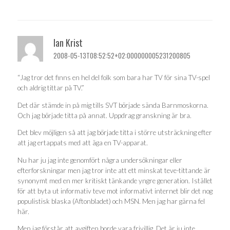
Ian Krist
2008-05-13T08:52:52+02:000000005231200805
“Jag tror det finns en hel del folk som bara har TV för sina TV-spel
och aldrig tittar på TV.”
Det där stämde in på mig tills SVT började sända Barnmoskorna.
Och jag började titta på annat. Uppdrag granskning är bra.
Det blev möjligen så att jag började titta i större utsträckning efter
att jag ertappats med att äga en TV-apparat.
Nu har ju jag inte genomfört några undersökningar eller
efterforskningar men jag tror inte att ett minskat teve-tittande är
synonymt med en mer kritiskt tänkande yngre generation. Istället
för att byta ut informativ teve mot informativt internet blir det nog
populistisk blaska (Aftonbladet) och MSN. Men jag har gärna fel
här.
Men jag förstår att avgiften borde vara frivillig. Det är ju inte