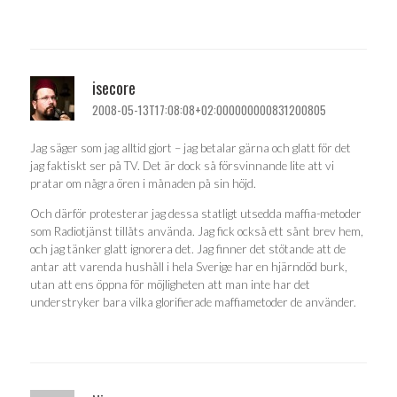
isecore
2008-05-13T17:08:08+02:000000000831200805
Jag säger som jag alltid gjort – jag betalar gärna och glatt för det
jag faktiskt ser på TV. Det är dock så försvinnande lite att vi
pratar om några ören i månaden på sin höjd.
Och därför protesterar jag dessa statligt utsedda maffia-metoder
som Radiotjänst tillåts använda. Jag fick också ett sånt brev hem,
och jag tänker glatt ignorera det. Jag finner det stötande att de
antar att varenda hushåll i hela Sverige har en hjärndöd burk,
utan att ens öppna för möjligheten att man inte har det
understryker bara vilka glorifierade maffiametoder de använder.