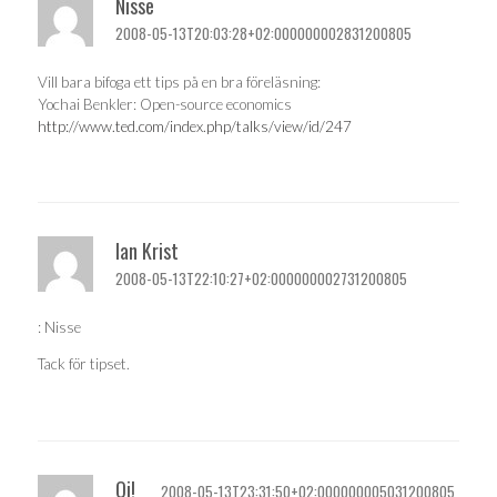
Nisse
2008-05-13T20:03:28+02:000000002831200805
Vill bara bifoga ett tips på en bra föreläsning:
Yochai Benkler: Open-source economics
http://www.ted.com/index.php/talks/view/id/247
Ian Krist
2008-05-13T22:10:27+02:000000002731200805
: Nisse
Tack för tipset.
Oj!
2008-05-13T23:31:50+02:000000005031200805