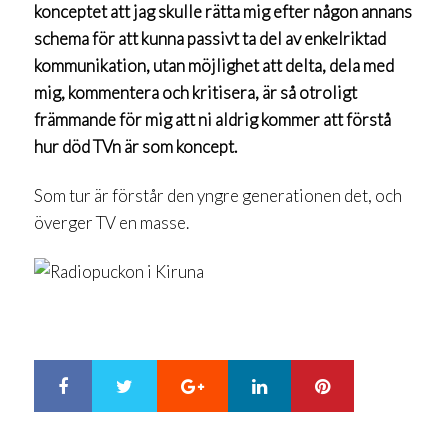
konceptet att jag skulle rätta mig efter någon annans
schema för att kunna passivt ta del av enkelriktad
kommunikation, utan möjlighet att delta, dela med
mig, kommentera och kritisera, är så otroligt
främmande för mig att ni aldrig kommer att förstå
hur död TVn är som koncept.
Som tur är förstår den yngre generationen det, och
överger TV en masse.
Google+
LinkedIn
Pinterest
S
T
h
w
a
e
r
e