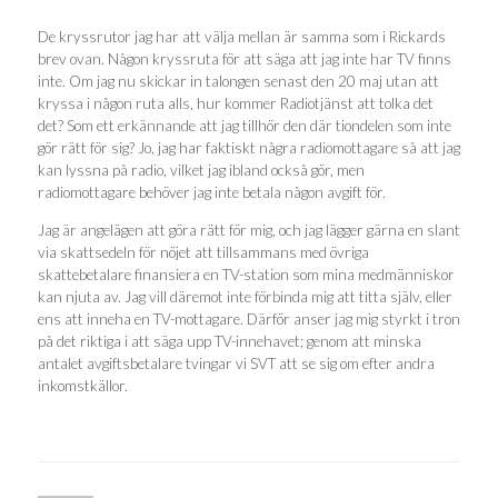
De kryssrutor jag har att välja mellan är samma som i Rickards
brev ovan. Någon kryssruta för att säga att jag inte har TV finns
inte. Om jag nu skickar in talongen senast den 20 maj utan att
kryssa i någon ruta alls, hur kommer Radiotjänst att tolka det
det? Som ett erkännande att jag tillhör den där tiondelen som inte
gör rätt för sig? Jo, jag har faktiskt några radiomottagare så att jag
kan lyssna på radio, vilket jag ibland också gör, men
radiomottagare behöver jag inte betala någon avgift för.
Jag är angelägen att göra rätt för mig, och jag lägger gärna en slant
via skattsedeln för nöjet att tillsammans med övriga
skattebetalare finansiera en TV-station som mina medmänniskor
kan njuta av. Jag vill däremot inte förbinda mig att titta själv, eller
ens att inneha en TV-mottagare. Därför anser jag mig styrkt i tron
på det riktiga i att säga upp TV-innehavet; genom att minska
antalet avgiftsbetalare tvingar vi SVT att se sig om efter andra
inkomstkällor.