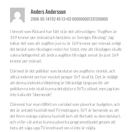
Anders Andersson
2008-05-14T02:45:13+02:000000001331200805
I brevet som Rickard har fått står det uttryckligen: “Avgiften är
169 kronor per månad och bestäms av Sveriges Riksdag.” Jag
tolkar det som att avgiften
just nu
är 169 kronor per månad, enligt
det beslut som riksdagen
redan har fattat
, inte att riksdagen skulle
sakna befogenhet att ändra avgiften till något annat än just 169
kronor per månad.
Därmed är det politiker som beslutar om avgiftens storlek, och
alltså indirekt om hur mycket pengar SVT skall få. Det är möjligt
att denna indirekta tilldelning är tillräckligt långsam för att
politikerna inte skall kunna detaljstyra SVT:s utbud, men jag kan
inte kalla det “oberoende”.
Däremot har man tillfört en variabel som påverkar budgeten, och
det är antalet hushåll med TV-mottagare. SVT är beroende av att
det finns många sådana hushåll (och att flertalet av dem betalar),
och vi får väl antas kunna påverka programutbudet genom att
hota att säga upp TV-innehavet om vi inte är nöjda.