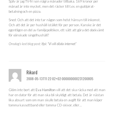
Själv är jag TV-fri sen några månader tillbaka. 169 kronor per
månad är inte mycket, men det räcker till t.ex. en guldpirat-
betalning och en pizza.
Sned: Och att det inte tar någon som helst hänsyn till inkomst.
Och att det är per hushåll istället för per person. Kanske är det
egentligen en del av familjepolitiken, ett sätt att göra det obekvämt
för oönskade singelhushåll?
Onsdag’s last blog post:
Ifpi: “Vi vill döda internet”
Rikard
2008-05-13T11:22:02+02:000000000231200805
Glöm inte bort att
Eva Hamilton
vill att det ska räcka med att man
har en dator för att man ska bli skyldigt att betala. Det är nästan
lika absurt som om man skulle betala en avgift för att man köper
tomma kassettband eller tomma CD-skivor, eller…