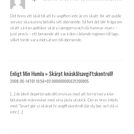
Det finns ett skäl till att tv-avgiften inte är en skatt: för att public
service ska kunna behålla sitt oberoende. Så fort det blir fråga om
skatt så kan politiker skära i pengarna och då hamnar man i –
just precis – ett beroende att vara den rådande regimen till lags,
vilket torde vara motsatsen till oberoende.
Enligt Min Humla » Skärpt knäskålsavgiftskontroll!
2008-05-14T01:10:56+02:000000005631200805
[…] de blivit deporterade dit) envisas med att terrorisera icke-
betalande människor med sina jävla utskick. Deras brev inleds
med “Snart gör vi skärpt tv-avgiftskontroll där du bor, och då vi
inte […]