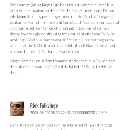
Eftersom de (än så länge) inte har rätt att komma in i mitt hus
utan husrannsakansorder så är de lätta att mota bort. De har
inte kommit till mig personligen, men när de då och då ringer så
brukar jag vänligt men bestämt berätta att “jag har ingen apparat
i det här huset som tar emot tv-signaler”. Det var iofs innan
digital-boxarna gjorde sitt intåg (och var sant eftersom TV’n var
avstängd). Vad ska man svara nu? Att man inte har någon box,
och alltså inte KAN titta på deras skit-utbud? Näe, för de vill veta
om man har en TV. Varför i all världen då?
Någon som har en skärm i samma storlek som min TV, och som
dessutom har scart-ingång? Vill du isf byta? Nä, jag trodde väl
det…
Rick Falkvinge
2008-05-13T08:03:22+02:000000002231200805
Bara att ha en sådan titel som “marknadschef” på ett företag