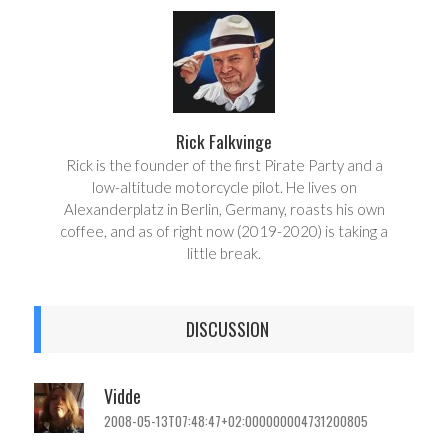
e
t
Rick Falkvinge
Rick is the founder of the first Pirate Party and a
low-altitude motorcycle pilot. He lives on
Alexanderplatz in Berlin, Germany, roasts his own
coffee, and as of right now (2019-2020) is taking a
little break.
DISCUSSION
Vidde
2008-05-13T07:48:47+02:000000004731200805