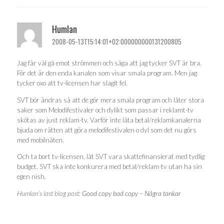
Humlan
2008-05-13T15:14:01+02:000000000131200805
Jag får väl gå emot strömmen och säga att jag tycker SVT är bra.
För det är den enda kanalen som visar smala program. Men jag
tycker oxo att tv-licensen har slagit fel.
SVT bör ändras så att de gör mera smala program och låter stora
saker som Melodifestivaler och dylikt som passar i reklamt-tv
skötas av just reklam-tv. Varför inte låta betal/reklamkanalerna
bjuda om rätten att göra melodifestivalen o dyl som det nu görs
med mobilnäten.
Och ta bort tv-licensen, låt SVT vara skattefinansierat med tydlig
budget. SVT ska inte konkurera med betal/reklam-tv utan ha sin
egen nish.
Humlan’s last blog post:
Good copy bad copy – Några tankar