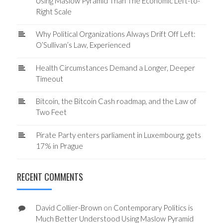
Using Maslow Pyramid Than The Economic Left-to-
Right Scale
Why Political Organizations Always Drift Off Left:
O’Sullivan’s Law, Experienced
Health Circumstances Demand a Longer, Deeper
Timeout
Bitcoin, the Bitcoin Cash roadmap, and the Law of
Two Feet
Pirate Party enters parliament in Luxembourg, gets
17% in Prague
RECENT COMMENTS
David Collier-Brown
on
Contemporary Politics is
Much Better Understood Using Maslow Pyramid