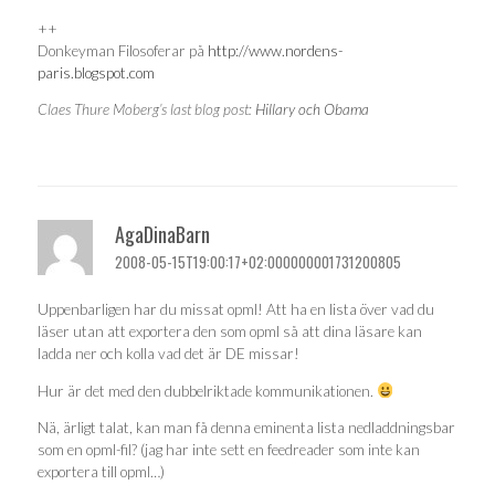
++
Donkeyman Filosoferar på
http://www.nordens-
paris.blogspot.com
Claes Thure Moberg’s last blog post:
Hillary och Obama
AgaDinaBarn
2008-05-15T19:00:17+02:000000001731200805
Uppenbarligen har du missat opml! Att ha en lista över vad du
läser utan att exportera den som opml så att dina läsare kan
ladda ner och kolla vad det är DE missar!
Hur är det med den dubbelriktade kommunikationen.
Nä, ärligt talat, kan man få denna eminenta lista nedladdningsbar
som en opml-fil? (jag har inte sett en feedreader som inte kan
exportera till opml…)