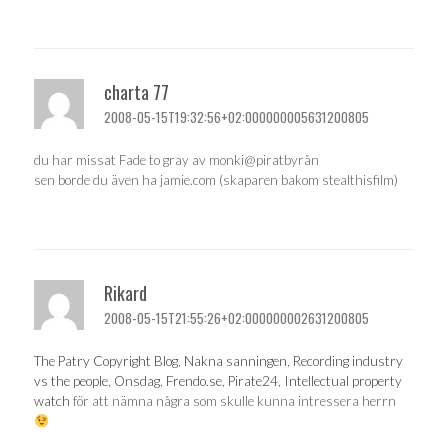
charta 77
2008-05-15T19:32:56+02:000000005631200805
du har missat Fade to gray av monki@piratbyrån
sen borde du även ha jamie.com (skaparen bakom stealthisfilm)
Rikard
2008-05-15T21:55:26+02:000000002631200805
The Patry Copyright Blog
,
Nakna sanningen
,
Recording industry
vs the people
,
Onsdag
,
Frendo.se
,
Pirate24
,
Intellectual property
watch
för att nämna några som skulle kunna intressera herrn