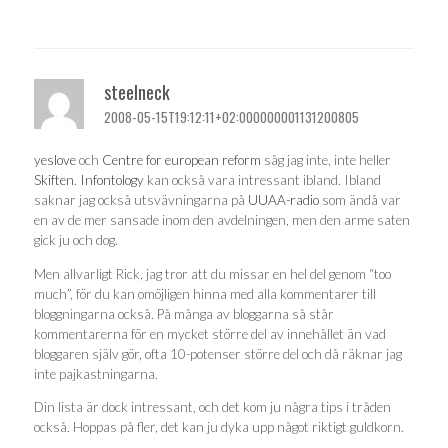
steelneck
2008-05-15T19:12:11+02:000000001131200805
yeslove
och
Centre for european reform
såg jag inte, inte heller
Skiften
.
Infontology
kan också vara intressant ibland. Ibland
saknar jag också utsvävningarna på
UUAA-radio
som ändå var
en av de mer sansade inom den avdelningen, men den arme saten
gick ju och dog.
Men allvarligt Rick, jag tror att du missar en hel del genom “too
much”, för du kan omöjligen hinna med alla kommentarer till
bloggningarna också. På många av bloggarna så står
kommentarerna för en mycket större del av innehållet än vad
bloggaren själv gör, ofta 10-potenser större del och då räknar jag
inte pajkastningarna.
Din lista är dock intressant, och det kom ju några tips i tråden
också. Hoppas på fler, det kan ju dyka upp något riktigt guldkorn.