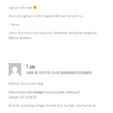
Jag ser inte mig!
Även om jag har en liten lågaktivitetsperiod just nu…
/ Johan
Johan Ronström’s last blog post:
Utredaren Jim Keyzer mutad av
Warner Brothers
T-jay
2008-05-19T11:07:37+02:000000003731200805
Mattias Svenssons blog
http://www.metrobloggen.se/jsp/public/index.jsp?
article=19.123632
Brutalt uppriktiga inlägg rörande bl.a. Sverige. Libertariansk.