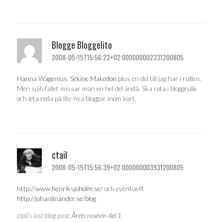
Blogge Bloggelito
2008-05-15T15:56:23+02:000000002331200805
Hanna Wagenius
,
Sekine Makedon
plus en del till jag har i rullen.
Men självfallet missar man en hel del ändå. Ska rota i bloggrulle
och leta reda på lite nya bloggar inom kort.
ctail
2008-05-15T15:56:39+02:000000003931200805
http://www.henriksjoholm.se/
och eventuellt
http://johanlinander.se/blog
ctail’s last blog post:
Årets rosévin del 1