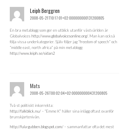
Leiph Berggren
2008-05-21T10:17:01+02:000000000131200805
En bra metablogg som ger en utblick utanför västvärlden är
Globalvoices
http://www.globalvoicesonline.org/
. Man kan också
följa vissa underkategorier. Själv följer jag “freedom of speech” och
“middle east, north africa” på min metablogg
http://www.leiph.se/sidan2
Mats
2008-05-26T00:02:04+02:000000000431200805
Två st politiskt inkorrekta:
http://falkblick.nu/
– “Emme K” håller sina inlägg oftast ovanför
brunskjortenivån.
http://fula-gubben.blogspot.com/
– sammanfattar ofta det mest