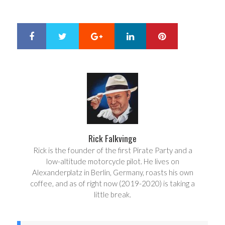
Google+
LinkedIn
Pinterest
S
T
h
w
a
e
r
e
e
t
Rick Falkvinge
Rick is the founder of the first Pirate Party and a
low-altitude motorcycle pilot. He lives on
Alexanderplatz in Berlin, Germany, roasts his own
coffee, and as of right now (2019-2020) is taking a
little break.