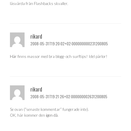
läsvärda från Flashbacks skvaller.
rikard
2008-05-31T19:20:02+02:000000000231200805
Här
finns massor med bra blogg- och surftips! Idel pärlor!
rikard
2008-05-31T19:21:26+02:000000002631200805
Se ovan (“senaste kommentar” fungerade inte).
OK, här kommer den
igen då
.