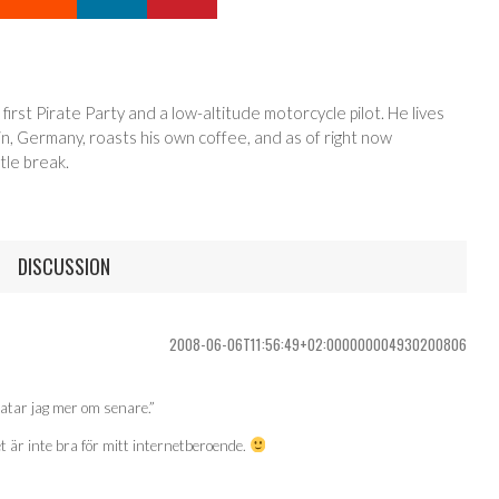
 first Pirate Party and a low-altitude motorcycle pilot. He lives
in, Germany, roasts his own coffee, and as of right now
tle break.
DISCUSSION
2008-06-06T11:56:49+02:000000004930200806
ratar jag mer om senare.”
t är inte bra för mitt internetberoende.