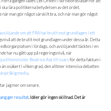
. Förra gången lades Lex Orwell i skrivbordslådan för att
ska lära politikerna betydelsen av det ordet.
 när man gör något särskilt bra, och när man gör något
 avslöjande om att FRA har brutit mot grundlagen i ett
gsnivå att de brutit mot grundlagen under dessa år. Detta
dborgarplatsen i lördags, och avslöjandet täcktes i en
de har nu gått upp på regeringsnivå, när
ustitieminister Beatrice Ask till svars
för detta faktum i
än osäkert i vilken grad, den alltmer intensiva debatten
lskspråkig media
.
tar jag mer om senare.
ang ger resultat
. Idéer gör ingen skillnad. Det är