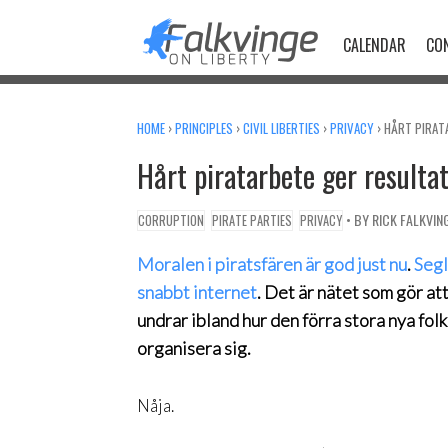
Skip
to
CALENDAR
CO
content
HOME
›
PRINCIPLES
›
CIVIL LIBERTIES
›
PRIVACY
›
HÅRT PIRAT
Hårt piratarbete ger resulta
• BY
RICK FALKVIN
CORRUPTION
PIRATE PARTIES
PRIVACY
Moralen i piratsfären är god just nu
.
Segl
snabbt internet
. Det är nätet som gör att
undrar ibland hur den förra stora nya fol
organisera sig.
Nåja.