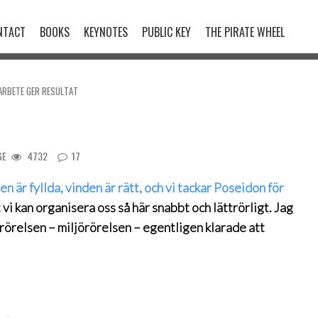
NTACT
BOOKS
KEYNOTES
PUBLIC KEY
THE PIRATE WHEEL
ARBETE GER RESULTAT
t
GE
4732
17
en är fyllda, vinden är rätt, och vi tackar Poseidon för
 vi kan organisera oss så här snabbt och lättrörligt. Jag
krörelsen – miljörörelsen – egentligen klarade att