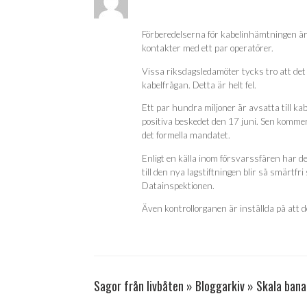
Förberedelserna för kabelinhämtningen är i
kontakter med ett par operatörer.
Vissa riksdagsledamöter tycks tro att det
kabelfrågan. Detta är helt fel.
Ett par hundra miljoner är avsatta till 
positiva beskedet den 17 juni. Sen kommer
det formella mandatet.
Enligt en källa inom försvarssfären har 
till den nya lagstiftningen blir så smärtfr
Datainspektionen.
Även kontrollorganen är inställda på att de
Sagor från livbåten » Bloggarkiv » Skala ban