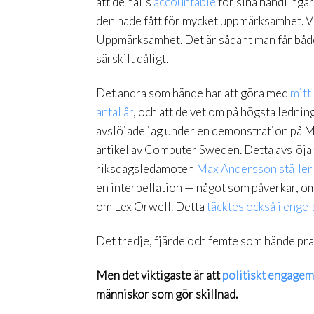
att de hålls
accountable
för sina handlingar
den hade fått för mycket uppmärksamhet. Vi 
Uppmärksamhet. Det är sådant man får både
särskilt dåligt.
Det andra som hände har att göra med
mitt
antal år
, och att de vet om på högsta lednin
avslöjade jag under en demonstration på Me
artikel av Computer Sweden. Detta avslöjan
riksdagsledamoten
Max Andersson ställer j
en interpellation — något som påverkar, om 
om Lex Orwell. Detta
täcktes också i enge
Det tredje, fjärde och femte som hände pra
Men det viktigaste är att
politiskt engagem
människor som gör skillnad.