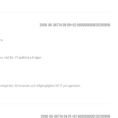
2008-06-06T14:08:08+02:000000000830200806
va.
 råd för IT-politiska frågor:
ntegritet, förtroende och tillgänglighet till IT på agendan.
2008-06-06T16:04:01+02:000000000130200806