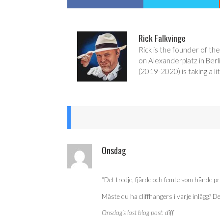
Rick Falkvinge
Rick is the founder of the
on Alexanderplatz in Berl
(2019-2020) is taking a lit
Onsdag
“Det tredje, fjärde och femte som hände p
Måste du ha cliffhangers i varje inlägg? De
Onsdag’s last blog post:
diff