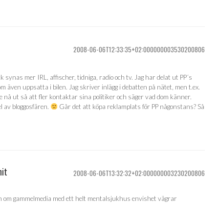
2008-06-06T12:33:35+02:000000003530200806
ck synas mer IRL, affischer, tidniga, radio och tv. Jag har delat ut PP´s
 dom även uppsatta i bilen. Jag skriver inlägg i debatten på nätet, men t.ex.
e nå ut så att fler kontaktar sina politiker och säger vad dom känner.
el av bloggosfären.
Går det att köpa reklamplats för PP någonstans? Så
nit
2008-06-06T13:32:32+02:000000003230200806
även om gammelmedia med ett helt mentalsjukhus envishet vägrar