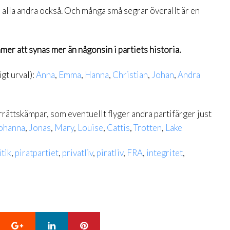
 alla andra också. Och många små segrar överallt är en
mer att synas mer än någonsin i partiets historia.
gt urval):
Anna
,
Emma
,
Hanna
,
Christian
,
Johan
,
Andra
arrättskämpar, som eventuellt flyger andra partifärger just
ohanna
,
Jonas
,
Mary
,
Louise
,
Cattis
,
Trotten
,
Lake
itik
,
piratpartiet
,
privatliv
,
piratliv
,
FRA
,
integritet
,
Google+
LinkedIn
Pinterest