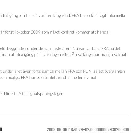
 full gång och har så varit en längre tid. FRA har också tagit informella
 är först i oktober 2009 som något konkret kommer att hända i
kabelutbyggnaden under de närmaste åren. Nu väntar bara FRA på det
 man att dra igång på allvar dagen efter. Än så länge har man ju saknat
det under året även förts samtal mellan FRA och FUN, så att övergången
i som möjligt. FRA har också inlett en charmoffensiv mot
t blir ett JA till signalspaningslagen.
an
2008-06-06T18:41:29+02:000000002930200806