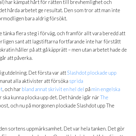
al) har kämpat hårt för rätten till brevhemlighet och
 det hårda arbetet ge resultat. Den som tror att man inte
rmodligen bara aldrig försökt.
tänka flera steg i förväg, och framför allt vara beredd att
rligen sant att lagstiftarna fortfarande inte har förstått
atin håller på att gå käpprätt – men utan arbetet hade de
går att påverka.
ig utdelning. Det första var att
Slashdot plockade upp
anat alla aktivister att försöka
sprida
et
, och har
bland annat skrivit
en hel del
på
min engelska
r ska kunna plocka upp det. Det hände igår när
The
ost, och nu på morgonen plockade Slashdot upp The
m den sortens uppmärksamhet. Det var hela tanken. Det gör