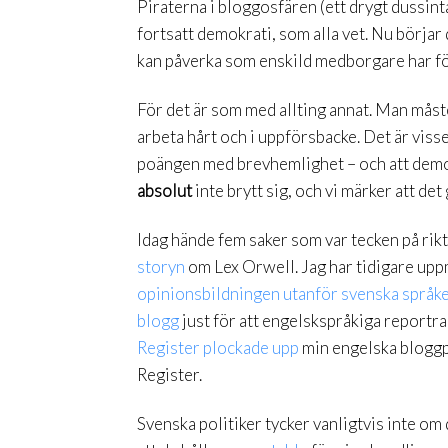
Piraterna i bloggosfären (ett drygt dussint
fortsatt demokrati, som alla vet. Nu börjar
kan påverka som enskild medborgare har fö
För det är som med allting annat. Man måste 
arbeta hårt och i uppförsbacke. Det är visse
poängen med brevhemlighet – och att demokr
absolut
inte brytt sig, och vi märker att det 
Idag hände fem saker som var tecken på rikt
storyn
om Lex Orwell. Jag har tidigare uppm
opinionsbildningen utanför svenska språk
blogg
just för att engelskspråkiga reportra
Register plockade upp
min engelska bloggp
Register.
Svenska politiker tycker vanligtvis inte o