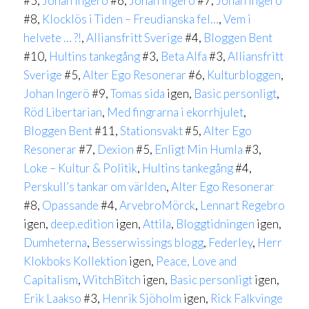
#5,
Johan Ingerö
#6,
Johan Ingerö
#7,
Johan Ingerö
#8,
Klocklös i Tiden – Freudianska fel…
,
Vem i
helvete … ?!
,
Alliansfritt Sverige
#4,
Bloggen Bent
#10,
Hultins tankegång
#3,
Beta Alfa
#3,
Alliansfritt
Sverige
#5,
Alter Ego Resonerar
#6,
Kulturbloggen
,
Johan Ingerö
#9,
Tomas sida
igen,
Basic personligt
,
Röd Libertarian
,
Med fingrarna i ekorrhjulet
,
Bloggen Bent
#11,
Stationsvakt
#5,
Alter Ego
Resonerar
#7,
Dexion
#5,
Enligt Min Humla
#3,
Loke – Kultur & Politik
,
Hultins tankegång
#4,
Perskull’s tankar om världen
,
Alter Ego Resonerar
#8,
Opassande
#4,
ArvebroMörck
,
Lennart Regebro
igen,
deep.edition
igen,
Attila
,
Bloggtidningen
igen,
Dumheterna
,
Besserwissings blogg
,
Federley
,
Herr
Klokboks Kollektion
igen,
Peace, Love and
Capitalism
,
WitchBitch
igen,
Basic personligt
igen,
Erik Laakso
#3,
Henrik Sjöholm
igen,
Rick Falkvinge