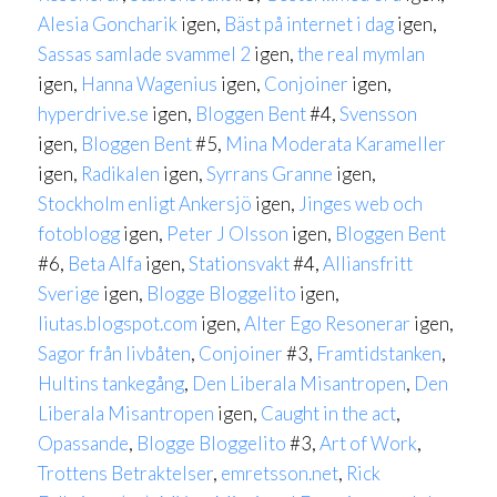
Alesia Goncharik
igen,
Bäst på internet i dag
igen,
Sassas samlade svammel 2
igen,
the real mymlan
igen,
Hanna Wagenius
igen,
Conjoiner
igen,
hyperdrive.se
igen,
Bloggen Bent
#4,
Svensson
igen,
Bloggen Bent
#5,
Mina Moderata Karameller
igen,
Radikalen
igen,
Syrrans Granne
igen,
Stockholm enligt Ankersjö
igen,
Jinges web och
fotoblogg
igen,
Peter J Olsson
igen,
Bloggen Bent
#6,
Beta Alfa
igen,
Stationsvakt
#4,
Alliansfritt
Sverige
igen,
Blogge Bloggelito
igen,
liutas.blogspot.com
igen,
Alter Ego Resonerar
igen,
Sagor från livbåten
,
Conjoiner
#3,
Framtidstanken
,
Hultins tankegång
,
Den Liberala Misantropen
,
Den
Liberala Misantropen
igen,
Caught in the act
,
Opassande
,
Blogge Bloggelito
#3,
Art of Work
,
Trottens Betraktelser
,
emretsson.net
,
Rick