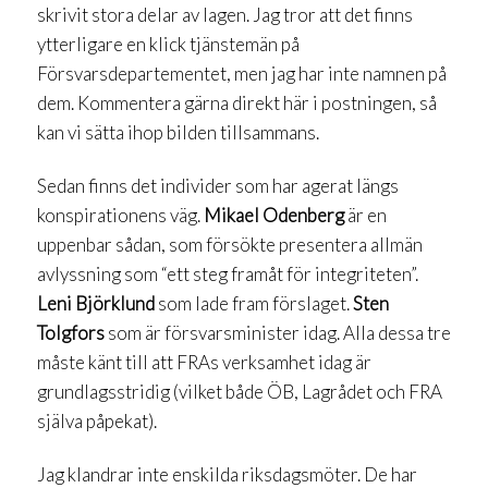
skrivit stora delar av lagen. Jag tror att det finns
ytterligare en klick tjänstemän på
Försvarsdepartementet, men jag har inte namnen på
dem. Kommentera gärna direkt här i postningen, så
kan vi sätta ihop bilden tillsammans.
Sedan finns det individer som har agerat längs
konspirationens väg.
Mikael Odenberg
är en
uppenbar sådan, som försökte presentera allmän
avlyssning som “ett steg framåt för integriteten”.
Leni Björklund
som lade fram förslaget.
Sten
Tolgfors
som är försvarsminister idag. Alla dessa tre
måste känt till att FRAs verksamhet idag är
grundlagsstridig (vilket både ÖB, Lagrådet och FRA
själva påpekat).
Jag klandrar inte enskilda riksdagsmöter. De har