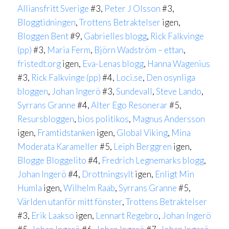
Alliansfritt Sverige
#3,
Peter J Olsson
#3,
Bloggtidningen
,
Trottens Betraktelser
igen,
Bloggen Bent
#9,
Gabrielles blogg
,
Rick Falkvinge
(pp)
#3,
Maria Ferm
,
Björn Wadström – ettan
,
fristedt.org
igen,
Eva-Lenas blogg
,
Hanna Wagenius
#3,
Rick Falkvinge (pp)
#4,
Loci.se
,
Den osynliga
bloggen
,
Johan Ingerö
#3,
Sundevall
,
Steve Lando
,
Syrrans Granne
#4,
Alter Ego Resonerar
#5,
Resursbloggen
,
bios politikos
,
Magnus Andersson
igen,
Framtidstanken
igen,
Global Viking
,
Mina
Moderata Karameller
#5,
Leiph Berggren
igen,
Blogge Bloggelito
#4,
Fredrich Legnemarks blogg
,
Johan Ingerö
#4,
Drottningsylt
igen,
Enligt Min
Humla
igen,
Wilhelm Raab
,
Syrrans Granne
#5,
Världen utanför mitt fönster
,
Trottens Betraktelser
#3,
Erik Laakso
igen,
Lennart Regebro
,
Johan Ingerö