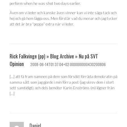
perform when he was shot two days earlier.
Även om vi leder och kanske även vinner kan vi inte säga tack och
hej och gå hem lägga oss. Men förstår vad du menar och jag tycker
att det är bra “peppa” extra när vi leder.
Rick Falkvinge (pp) » Blog Archive » Nu på SVT
Opinion
2008-06-14T01:37:04+02:000000000430200806
[…] att få fram namnen på dem som försökt förråda demokratin på
samma sätt som jag gjorde i min förra post (jag skrev dem i stort
sett samtidigt), och dels bemöter Karin Enströms (m) lögner från
[…]
Daniel