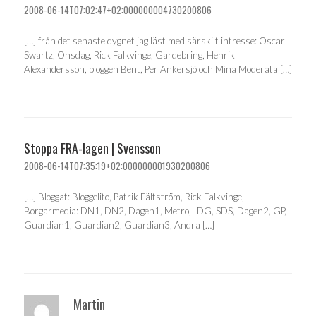
2008-06-14T07:02:47+02:000000004730200806
[…] från det senaste dygnet jag läst med särskilt intresse: Oscar
Swartz, Onsdag, Rick Falkvinge, Gardebring, Henrik
Alexandersson, bloggen Bent, Per Ankersjö och Mina Moderata […]
Stoppa FRA-lagen | Svensson
2008-06-14T07:35:19+02:000000001930200806
[…] Bloggat: Bloggelito, Patrik Fältström, Rick Falkvinge,
Borgarmedia: DN1, DN2, Dagen1, Metro, IDG, SDS, Dagen2, GP,
Guardian1, Guardian2, Guardian3, Andra […]
Martin