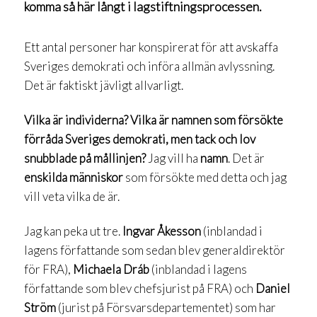
komma så här långt i lagstiftningsprocessen.
Ett antal personer har konspirerat för att avskaffa
Sveriges demokrati och införa allmän avlyssning.
Det är faktiskt jävligt allvarligt.
Vilka är individerna? Vilka är namnen som försökte
förråda Sveriges demokrati, men tack och lov
snubblade på mållinjen?
Jag vill ha
namn
. Det är
enskilda människor
som försökte med detta och jag
vill veta vilka de är.
Jag kan peka ut tre.
Ingvar Åkesson
(inblandad i
lagens författande som sedan blev generaldirektör
för FRA),
Michaela Dráb
(inblandad i lagens
författande som blev chefsjurist på FRA) och
Daniel
Ström
(jurist på Försvarsdepartementet) som har