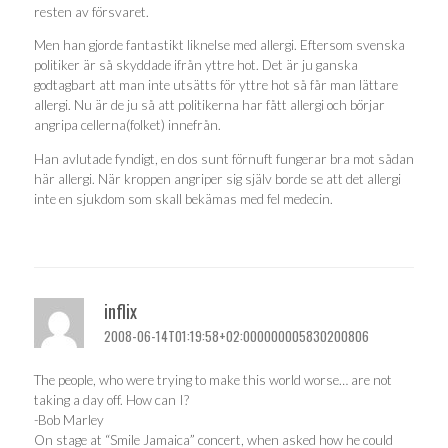
resten av försvaret.
Men han gjorde fantastikt liknelse med allergi. Eftersom svenska
politiker är så skyddade ifrån yttre hot. Det är ju ganska
godtagbart att man inte utsätts för yttre hot så får man lättare
allergi. Nu är de ju så att politikerna har fått allergi och börjar
angripa cellerna(folket) innefrån.
Han avlutade fyndigt, en dos sunt förnuft fungerar bra mot sådan
här allergi. När kroppen angriper sig själv borde se att det allergi
inte en sjukdom som skall bekämas med fel medecin.
inflix
2008-06-14T01:19:58+02:000000005830200806
The people, who were trying to make this world worse… are not
taking a day off. How can I?
-Bob Marley
On stage at “Smile Jamaica” concert, when asked how he could