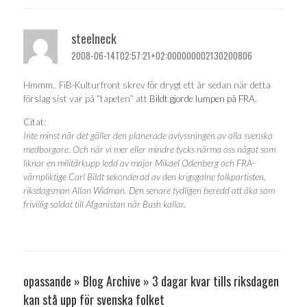
steelneck
2008-06-14T02:57:21+02:000000002130200806
Hmmm.. FiB-Kulturfront skrev för drygt ett år sedan när detta
förslag sist var på “tapeten” att
Bildt gjorde lumpen på FRA
.
Citat:
Inte minst när det gäller den planerade avlyssningen av alla svenska
medborgare. Och när vi mer eller mindre tycks närma oss något som
liknar en militärkupp ledd av major Mikael Odenberg och FRA-
värnpliktige Carl Bildt sekonderad av den krigsgalne folkpartisten,
riksdagsman Allan Widman. Den senare tydligen beredd att åka som
frivillig soldat till Afganistan när Bush kallar.
opassande » Blog Archive » 3 dagar kvar tills riksdagen
kan stå upp för svenska folket