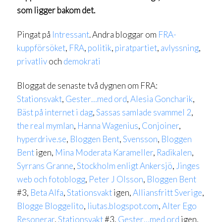
som ligger bakom det.
Pingat på
Intressant
. Andra bloggar om
FRA-
kuppförsöket
,
FRA
,
politik
,
piratpartiet
,
avlyssning
,
privatliv
och
demokrati
Bloggat de senaste två dygnen om FRA:
Stationsvakt
,
Gester…med ord
,
Alesia Goncharik
,
Bäst på internet i dag
,
Sassas samlade svammel 2
,
the real mymlan
,
Hanna Wagenius
,
Conjoiner
,
hyperdrive.se
,
Bloggen Bent
,
Svensson
,
Bloggen
Bent
igen,
Mina Moderata Karameller
,
Radikalen
,
Syrrans Granne
,
Stockholm enligt Ankersjö
,
Jinges
web och fotoblogg
,
Peter J Olsson
,
Bloggen Bent
#3,
Beta Alfa
,
Stationsvakt
igen,
Alliansfritt Sverige
,
Blogge Bloggelito
,
liutas.blogspot.com
,
Alter Ego
Resonerar
,
Stationsvakt
#3,
Gester…med ord
igen,