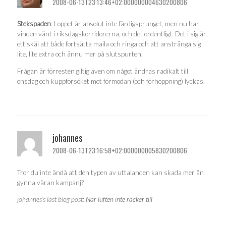
2008-06-13T23:13:46+02:000000004630200806
Stekspaden
: Loppet är absolut inte färdigsprunget, men nu har
vinden vänt i riksdagskorridorerna, och det ordentligt. Det i sig är
ett skäl att både fortsätta maila och ringa och att anstränga sig
lite, lite extra och ännu mer på slutspurten.
Frågan är förresten giltig även om något ändras radikalt till
onsdag och kuppförsöket mot förmodan (och förhoppning) lyckas.
johannes
2008-06-13T23:16:58+02:000000005830200806
Tror du inte ändå att den typen av uttalanden kan skada mer än
gynna våran kampanj?
johannes’s last blog post:
När luften inte räcker till