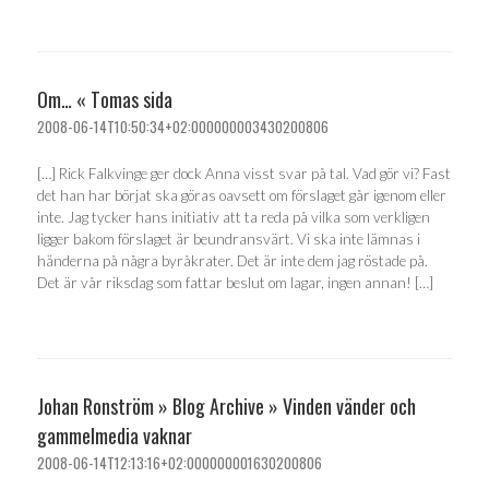
Om… « Tomas sida
2008-06-14T10:50:34+02:000000003430200806
[…] Rick Falkvinge ger dock Anna visst svar på tal. Vad gör vi? Fast
det han har börjat ska göras oavsett om förslaget går igenom eller
inte. Jag tycker hans initiativ att ta reda på vilka som verkligen
ligger bakom förslaget är beundransvärt. Vi ska inte lämnas i
händerna på några byråkrater. Det är inte dem jag röstade på.
Det är vår riksdag som fattar beslut om lagar, ingen annan! […]
Johan Ronström » Blog Archive » Vinden vänder och
gammelmedia vaknar
2008-06-14T12:13:16+02:000000001630200806