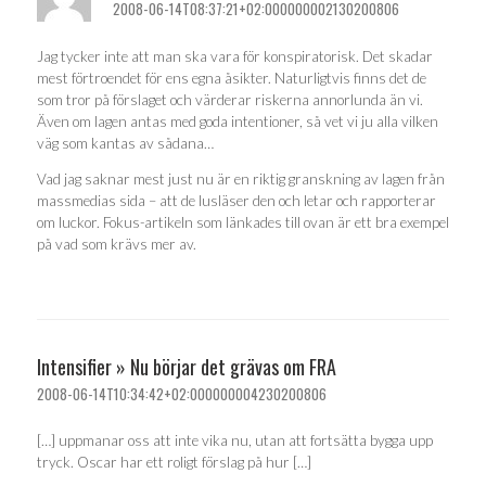
2008-06-14T08:37:21+02:000000002130200806
Jag tycker inte att man ska vara för konspiratorisk. Det skadar
mest förtroendet för ens egna åsikter. Naturligtvis finns det de
som tror på förslaget och värderar riskerna annorlunda än vi.
Även om lagen antas med goda intentioner, så vet vi ju alla vilken
väg som kantas av sådana…
Vad jag saknar mest just nu är en riktig granskning av lagen från
massmedias sida – att de lusläser den och letar och rapporterar
om luckor. Fokus-artikeln som länkades till ovan är ett bra exempel
på vad som krävs mer av.
Intensifier » Nu börjar det grävas om FRA
2008-06-14T10:34:42+02:000000004230200806
[…] uppmanar oss att inte vika nu, utan att fortsätta bygga upp
tryck. Oscar har ett roligt förslag på hur […]