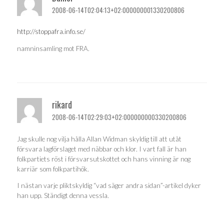
2008-06-14T02:04:13+02:000000001330200806
http://stoppafra.info.se/
namninsamling mot FRA.
rikard
2008-06-14T02:29:03+02:000000000330200806
Jag skulle nog vilja hålla Allan Widman skyldig till att utåt
försvara lagförslaget med näbbar och klor. I vart fall är han
folkpartiets röst i försvarsutskottet och hans vinning är nog
karriär som folkpartihök.
I nästan varje pliktskyldig “vad säger andra sidan”-artikel dyker
han upp. Ständigt denna vessla.