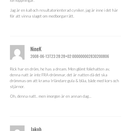
förhoppningar.
Jag är en kall och resultatorienterad cyniker, jag är inne i det här
för att vinna slaget om medborgarrätt.
NineK
2008-06-13T23:28:28+02:000000002830200806
Rick har en dröm, he has a dream. Men glömt foliehatten av,
denna natt är inte FRA-drömmar, det är natten då det ska
drömmas om att krama Irländare gula & blåa, både med kors och
stjärnor.
Oh, denna natt.. men imorgon är en annan dag…
Jakob