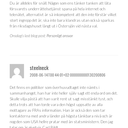
Du är alldeles för snäll. Någon som ens tänker tanken att låta
försvarets underrättelsetjänst spana på hela internet och
telenätet, alternativt är så inkompetent att den inte förstår vilket
stort ingrepp det är, ska inte bara klandras utan också sparkas
från riksdagshuset långt ut i Östersjön vid nästa val.
Onsdag’s last blog post:
Personligt ansvar
steelneck
2008-06-14T00:44:01+02:000000000130200806
Det finns en politiker som överhuvudtaget inte nämts i
sammanhanget, han har inte heller själv sagt ett enda ord om det.
Skulle vilja påstå att han varit rent ut sagt misstänkt tyst, och
detta trots att han torde vara den högst uppsatte av alla
mottagare av FRAs information. Han är också den som tar
kontakterna med andra länder på högsta tänkbara nivå och är
nog den som USA hellre pratar med än statsministern. Den jag
talar om är givetvis Carl Bildt.