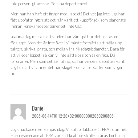
inte personligt ansvar för sina departement.
Men har han haft ett finger med i spelet? Det vet jag inte. Jag har
fått uppfattningen att det här varit ett kuppförsök som planerats
inifrån Försvarsdepartementet, inte UD.
Joanna
: Jag märker att vinden har vänt på hur det pratas om
förslaget. Men det är inte över! Vi måste fortsätta att hålla upp
takten, skriva, prata, och mejla våra riksdagsledamöter. Bara för
att vi leder loppet, så kan vi inte sätta oss och ta en fika. Då
förlorar vi. Men som det ser ut nu, så har vinden i debatten vänt.
Jag tror att vi vinner det här slaget – om vi fortsätter som vi gör
nu.
Daniel
2008-06-14T01:12:20+02:000000002030200806
Jag snackade med kompis idag. Vi satt o flabbade åt FRAs dumhet.
Han resonerade att FRA var rädda att de skulle skäras bort som