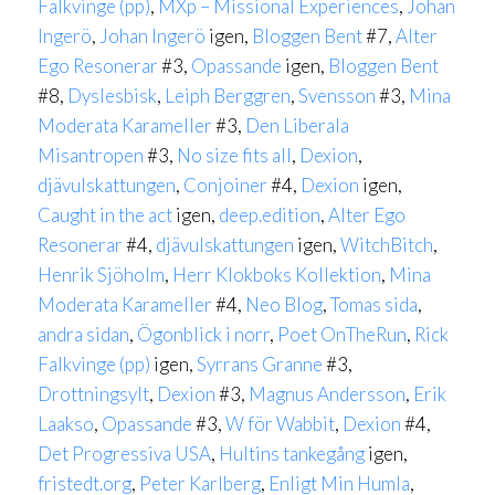
Falkvinge (pp)
,
MXp – Missional Experiences
,
Johan
Ingerö
,
Johan Ingerö
igen,
Bloggen Bent
#7,
Alter
Ego Resonerar
#3,
Opassande
igen,
Bloggen Bent
#8,
Dyslesbisk
,
Leiph Berggren
,
Svensson
#3,
Mina
Moderata Karameller
#3,
Den Liberala
Misantropen
#3,
No size fits all
,
Dexion
,
djävulskattungen
,
Conjoiner
#4,
Dexion
igen,
Caught in the act
igen,
deep.edition
,
Alter Ego
Resonerar
#4,
djävulskattungen
igen,
WitchBitch
,
Henrik Sjöholm
,
Herr Klokboks Kollektion
,
Mina
Moderata Karameller
#4,
Neo Blog
,
Tomas sida
,
andra sidan
,
Ögonblick i norr
,
Poet OnTheRun
,
Rick
Falkvinge (pp)
igen,
Syrrans Granne
#3,
Drottningsylt
,
Dexion
#3,
Magnus Andersson
,
Erik
Laakso
,
Opassande
#3,
W för Wabbit
,
Dexion
#4,
Det Progressiva USA
,
Hultins tankegång
igen,
fristedt.org
,
Peter Karlberg
,
Enligt Min Humla
,