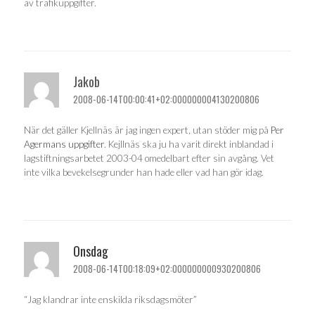
av trafikuppgifter.
Jakob
2008-06-14T00:00:41+02:000000004130200806
När det gäller Kjellnäs är jag ingen expert, utan stöder mig på
Per
Agermans uppgifter
. Kejllnäs ska ju ha varit direkt inblandad i
lagstiftningsarbetet 2003-04 omedelbart efter sin avgång. Vet
inte vilka bevekelsegrunder han hade eller vad han gör idag.
Onsdag
2008-06-14T00:18:09+02:000000000930200806
“Jag klandrar inte enskilda riksdagsmöter”