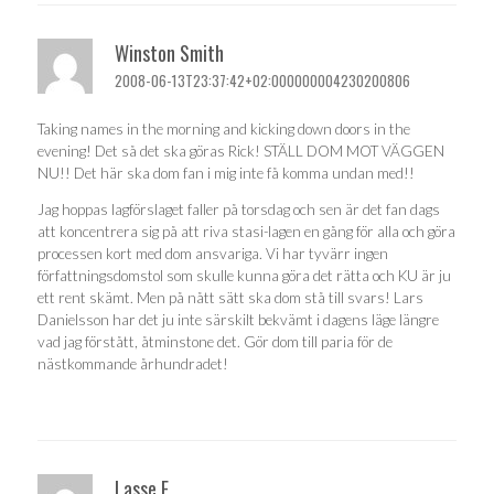
Winston Smith
2008-06-13T23:37:42+02:000000004230200806
Taking names in the morning and kicking down doors in the
evening! Det så det ska göras Rick! STÄLL DOM MOT VÄGGEN
NU!! Det här ska dom fan i mig inte få komma undan med!!
Jag hoppas lagförslaget faller på torsdag och sen är det fan dags
att koncentrera sig på att riva stasi-lagen en gång för alla och göra
processen kort med dom ansvariga. Vi har tyvärr ingen
författningsdomstol som skulle kunna göra det rätta och KU är ju
ett rent skämt. Men på nått sätt ska dom stå till svars! Lars
Danielsson har det ju inte särskilt bekvämt i dagens läge längre
vad jag förstått, åtminstone det. Gör dom till paria för de
nästkommande århundradet!
Lasse E