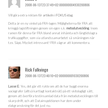
2008-06-13T23:37:49+02:000000004930200806
Vill göra extra reklam för
artikeln i FOKUS idag
.
Detta är en ny vinkel på FRA-lagen: Möjligheterna för FRA att
kringgå lagstiftningen genom sin egen s.k.
metodutveckling
. Inom
ramen för denna får FRA bland annat inhämta och långtidslagra
trafikuppgifter, som via utlandssamarbetet så småningom når
t.ex. Säpo. Mycket intressant! FRA vägrar att kommentera.
Rick Falkvinge
2008-06-13T23:40:10+02:000000001030200806
Lasse E
: Yes, det går ett rykte om att de har byggt enorma
sociografer (alltså kartlagt kontaktnät) på ett skitolagligt sätt,
genom att överföra testinsamlad data från metodutvecklingen till
skarp drift, och att Datainspektionen har dem under
elakgranskning för det just nu.