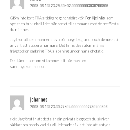
2008-06-13T23:29:30+02:000000003030200806
Glöm inte bort FRA:s tidigare generaldirektör
Per Kjellnäs
, som
spelat en huvudroll i det här spelet tillsammans med de tre första
du nämner.
Jag tror att den mannens syn på integritet, juridik och demokrati
är värt att studera närmare. Det finns dessutom många
frågetecken omkring FRA:s spaning under hans chefstid.
Det känns som om vi kommer allt närmare en
sanningskommission.
johannes
2008-06-13T23:30:27+02:000000002730200806
rick: Jag förstår att detta är din privata blogg och du skriver
såklart om precis vad du vill. Menade såklart inte att antyda