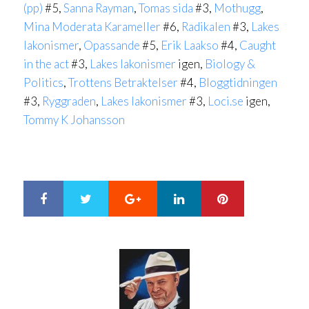
(pp)
#5,
Sanna Rayman
,
Tomas sida
#3,
Mothugg
,
Mina Moderata Karameller
#6,
Radikalen
#3,
Lakes
lakonismer
,
Opassande
#5,
Erik Laakso
#4,
Caught
in the act
#3,
Lakes lakonismer
igen,
Biology &
Politics
,
Trottens Betraktelser
#4,
Bloggtidningen
#3,
Ryggraden
,
Lakes lakonismer
#3,
Loci.se
igen,
Tommy K Johansson
Google+
LinkedIn
Pinterest
S
T
h
w
a
e
r
e
e
t