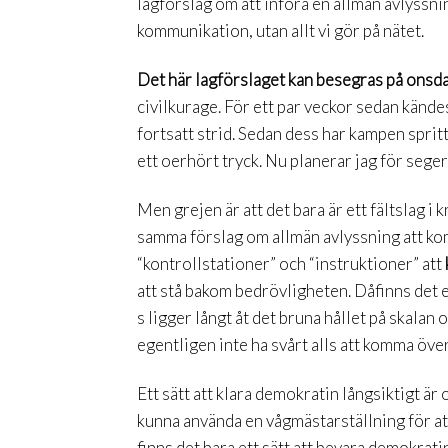
lagförslag om att införa en allmän avlyssn
kommunikation, utan allt vi gör på nätet.
Det här lagförslaget kan besegras på onsd
civilkurage. För ett par veckor sedan kände
fortsatt strid. Sedan dess har kampen spri
ett oerhört tryck. Nu planerar jag för seger.
Men grejen är att det bara är ett fältslag i k
samma förslag om allmän avlyssning att kom
“kontrollstationer” och “instruktioner” att
att stå bakom bedrövligheten. Dåfinns det e
s ligger långt åt det bruna hållet på skalan
egentligen inte ha svårt alls att komma öve
Ett sätt att klara demokratin långsiktigt är
kunna använda en vågmästarställning för at
finns det bara ett sätt att bevara demokrati