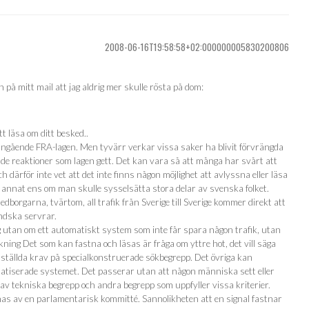
2008-06-16T19:58:58+02:000000005830200806
på mitt mail att jag aldrig mer skulle rösta på dom:
tt läsa om ditt besked..
ngående FRA-lagen. Men tyvärr verkar vissa saker ha blivit förvrängda
de reaktioner som lagen gett. Det kan vara så att många har svårt att
 därför inte vet att det inte finns någon möjlighet att avlyssna eller läsa
er annat ens om man skulle sysselsätta stora delar av svenska folket.
dborgarna, tvärtom, all trafik från Sverige till Sverige kommer direkt att
ndska servrar.
 utan om ett automatiskt system som inte får spara någon trafik, utan
skning Det som kan fastna och läsas är fråga om yttre hot, det vill säga
ställda krav på specialkonstruerade sökbegrepp. Det övriga kan
matiserade systemet. Det passerar utan att någon människa sett eller
av tekniska begrepp och andra begrepp som uppfyller vissa kriterier.
s av en parlamentarisk kommitté. Sannolikheten att en signal fastnar