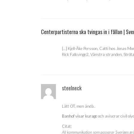
Centerpartisterna ska tvingas in i fållan | Sv
[…] Kjell-Åke Persson, Catti hos Jonas Mori
Rick Falkvinge2, Vänstra stranden, Ströt
steelneck
Lätt OT, men ändå..
Banhof visar kurage
och aviserar civil ol
Citat:
All kommunikation som passerar Sveriges grä