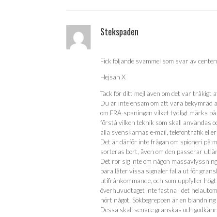
Stekspaden
Fick följande svammel som svar av centern 
Hejsan X
Tack för ditt mejl även om det var tråkigt a
Du är inte ensam om att vara bekymrad a
om FRA-spaningen vilket tydligt märks på 
förstå vilken teknik som skall användas och
alla svenskarnas e-mail, telefontrafik ell
Det är därför inte frågan om spioneri på me
sorteras bort, även om den passerar utlä
Det rör sig inte om någon massavlyssning
bara låter vissa signaler falla ut för gran
utifrånkommande, och som uppfyller högt 
överhuvudtaget inte fastna i det helauto
hört något. Sökbegreppen är en blandning 
Dessa skall senare granskas och godkänna