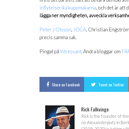
inflytelserika kuppmakarna
, och det är att
lägga ner myndigheten, avveckla verksamhet
Peter J Olsson
,
JOCA
, Christian Engström
precis samma sak.
Pingat på
Intressant
. Andra bloggar om
FR
Share
on Facebook
Tweet
on Twitter
Rick Falkvinge
Rick is the founder of the
on Alexanderplatz in Berl
(2019-2020) is taking a lit