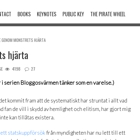
NTACT
BOOKS
KEYNOTES
PUBLIC KEY
THE PIRATE WHEEL
LE GENOM MONSTRETS HJÄRTA
s hjärta
GE
4198
27
 i serien
Bloggosvärmen tänker som en varelse
.)
et kommit fram att de systematiskt har struntat i allt vad
d fan de vill i skydd av hemlighet och elitism, har gjort mig
te kan tillåtas existera.
 ett statskuppförsök
från myndigheten har nu lett till ett