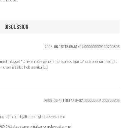
DISCUSSION
2008-06-16T18:05:51+02:000000005130200806
ie med inlägget “Driv en påle genom monstrets hjärta” och öppnar med att
r utan istället helt sonika […]
2008-06-16T18:17:40+02:000000004030200806
ratin blir hjältar, enligt statsvetaren:
896/statsvetaren-hjaltar-om-de-rostar-nej