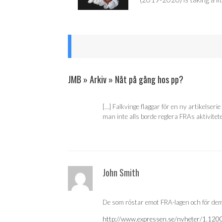
JMB » Arkiv » Nåt på gång hos pp?
[…] Falkvinge flaggar för en ny artikelser
man inte alls borde reglera FRAs aktivitete
John Smith
De som röstar emot FRA-lagen och för demok
http://www.expressen.se/nyheter/1.1200