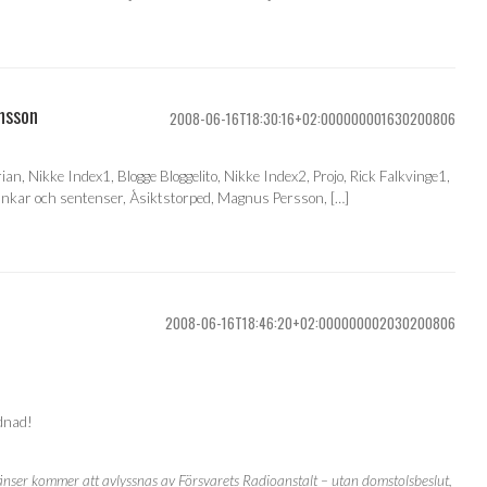
ensson
2008-06-16T18:30:16+02:000000001630200806
an, Nikke Index1, Blogge Bloggelito, Nikke Index2, Projo, Rick Falkvinge1,
ankar och sentenser, Åsiktstorped, Magnus Persson, […]
2008-06-16T18:46:20+02:000000002030200806
ydnad!
nser kommer att avlyssnas av Försvarets Radioanstalt – utan domstolsbeslut,