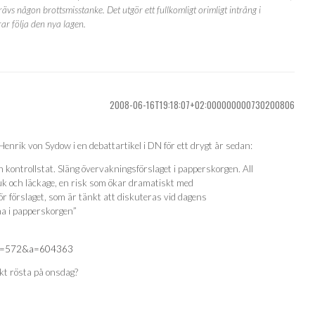
ävs någon brottsmisstanke. Det utgör ett fullkomligt orimligt intrång i
ar följa den nya lagen.
2008-06-16T19:18:07+02:000000000730200806
nrik von Sydow i en debattartikel i DN för ett drygt år sedan:
 kontrollstat. Släng övervakningsförslaget i papperskorgen. All
k och läckage, en risk som ökar dramatiskt med
r förslaget, som är tänkt att diskuteras vid dagens
a i papperskorgen”
p?d=572&a=604363
t rösta på onsdag?