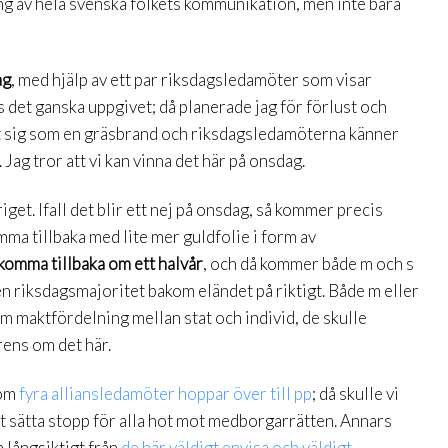
ing av hela svenska folkets kommunikation, men inte bara
ag
, med hjälp av ett par riksdagsledamöter som visar
s det ganska uppgivet; då planerade jag för förlust och
tt sig som en gräsbrand och riksdagsledamöterna känner
 Jag tror att vi kan vinna det här på onsdag.
riget. Ifall det blir ett nej på onsdag, så kommer precis
ma tillbaka med lite mer guldfolie i form av
komma tillbaka om ett halvår
, och då kommer både m och s
n riksdagsmajoritet bakom eländet på riktigt. Både m eller
 om maktfördelning mellan stat och individ, de skulle
rens om det här.
 om
fyra alliansledamöter hoppar över till pp
; då skulle vi
t sätta stopp för alla hot mot medborgarrätten. Annars
n långsiktigt från
de här väldigt envisa och väldigt