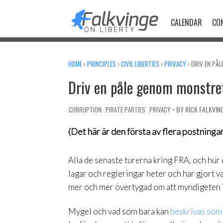
Skip
to
CALENDAR
CO
content
HOME
›
PRINCIPLES
›
CIVIL LIBERTIES
›
PRIVACY
›
DRIV EN PÅ
Driv en påle genom monstret
• BY
RICK FALKVIN
CORRUPTION
PIRATE PARTIES
PRIVACY
(Det här är den första av flera postningar
Alla de senaste turerna kring FRA, och hur d
lagar och regleringar heter och har gjort va
mer och mer övertygad om att myndigeten in
Mygel och vad som bara kan
beskrivas som