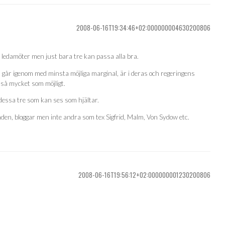
2008-06-16T19:34:46+02:000000004630200806
ledamöter men just bara tre kan passa alla bra.
går igenom med minsta möjliga marginal, är i deras och regeringens
 så mycket som möjligt.
 dessa tre som kan ses som hjältar.
landen, bloggar men inte andra som tex Sigfrid, Malm, Von Sydow etc.
2008-06-16T19:56:12+02:000000001230200806