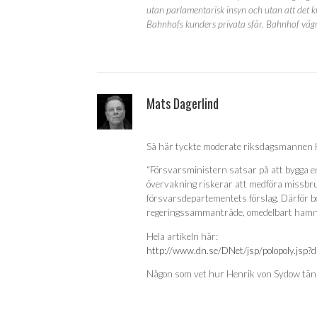
utan parlamentarisk insyn och utan att det kr
Bahnhofs kunders privata sfär. Bahnhof vägr
Mats Dagerlind
Så här tyckte moderate riksdagsmannen He
“Försvarsministern satsar på att bygga en
övervakning riskerar att medföra missbru
försvarsdepartementets förslag. Därför bö
regeringssammanträde, omedelbart hamn
Hela artikeln här:
http://www.dn.se/DNet/jsp/polopoly.js
Någon som vet hur Henrik von Sydow tänk