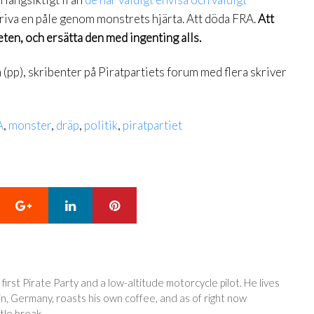
 driva en påle genom monstrets hjärta. Att döda FRA.
Att
en, och ersätta den med ingenting alls.
 (pp), skribenter på Piratpartiets forum med flera skriver
A
,
monster
,
dräp
,
politik
,
piratpartiet
Google+
LinkedIn
Pinterest
 first Pirate Party and a low-altitude motorcycle pilot. He lives
in, Germany, roasts his own coffee, and as of right now
tle break.