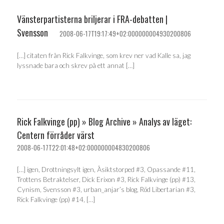
Vänsterpartisterna briljerar i FRA-debatten |
Svensson
2008-06-17T19:17:49+02:000000004930200806
[…] citaten från Rick Falkvinge, som krev ner vad Kalle sa, jag
lyssnade bara och skrev på ett annat […]
Rick Falkvinge (pp) » Blog Archive » Analys av läget:
Centern förråder värst
2008-06-17T22:01:48+02:000000004830200806
[…] igen, Drottningsylt igen, Åsiktstorped #3, Opassande #11,
Trottens Betraktelser, Dick Erixon #3, Rick Falkvinge (pp) #13,
Cynism, Svensson #3, urban_anjar’s blog, Röd Libertarian #3,
Rick Falkvinge (pp) #14, […]