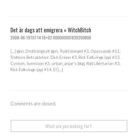
Det är dags att emigrera « WitchBitch
2008-06-19T07:14:18+02:000000001830200806
[…] igen, Drottningsylt igen, Åsiktstorped #3, Opassande #11,
Trottens Betraktelser, Dick Erixon #3, Rick Falkvinge (pp) #13,
Cynism, Svensson #3, urban_anjar’s blog, Röd Libertarian #3,
Rick Falkvinge (pp) #14, El […]
Comments are closed.
Search
for: