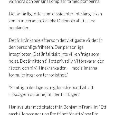
varandra och ber sina kompisar ta med bomberna.
Det är farligt eftersom dissidenter inte längre kan
kommuniceraoch försöka få demokrati till sina
hemländer.
Det är kränkande eftersom det viktigaste värdet är
den personliga friheten. Den personliga
integriteten. Det är faktiskt inte vilken fråga som
helst. Det är rätten till ett privatliv. Vi försvarar den
rätten, och ni vill inskränka den — med allmänna
formuleringar om terroristhot.”
“Samtliga riksdagens ungdomsförbund vill att
riksdagen röstar nej till den här lagen.”
Han avslutar med citatet från Benjamin Franklin: “Ett
samhälle som ger upp lite frihet för att vinna lite