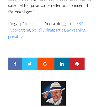
säkerhet förtjänar varken eller och kommer att
förlora bägge.”
Pingat på
Intressant
. Andra bloggar om
FRA
,
liveblogging
,
politik
,
piratpartiet
,
avlyssning
,
privatliv
Google+
LinkedIn
Pinterest
S
T
h
w
a
e
r
e
e
t