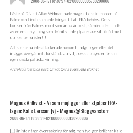
2008-06-17T18:36:57+02:000000005730200806
Läste på DN att Allan Widman hade mage att dra in morden på
Palme och Lindh som anledningar till att FRA behövs. Om vi
bortser från Palmes mord som ännu är olöst, så mördades Lindh
av en ensam galning som definitivt inte plpanerade sitt illdåd med
utrikes terrorister!!!
Att sossarna inte attackerade honom handgripligen efter det
inlägget övergår mitt förstånd. Utnyttja dessa tragedier för sin
egen snöda politiska vinning.
ArchAsa’s last blog post:
Om datorns eventuella elakhet
Magnus Ahlkvist - Vi som möjliggör eller stjälper FRA-
lagen: Kalle Larsson (v) - Magnus@Bloggvänstern
2008-06-17T18:38:31+02:000000003130200806
[…] är inte någon överraskning för mig, men tydligen briljerar Kalle