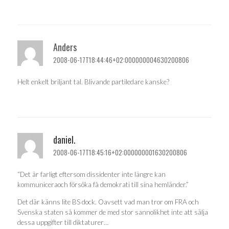
Anders
2008-06-17T18:44:46+02:000000004630200806
Helt enkelt briljant tal. Blivande partiledare kanske?
daniel.
2008-06-17T18:45:16+02:000000001630200806
“Det är farligt eftersom dissidenter inte längre kan
kommuniceraoch försöka få demokrati till sina hemländer.”
Det där känns lite BS dock. Oavsett vad man tror om FRA och
Svenska staten så kommer de med stor sannolikhet inte att sälja
dessa uppgifter till diktaturer…