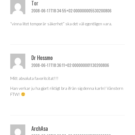
Tor
2008-06-17T18:34:55+02:000000005530200806
“vinna litet temporär säkerhet” ska det väl egentligen vara.
Dr Hossmo
2008-06-17T18:36:11+02:000000001130200806
Mitt absoluta favoritcitat!!!
Han verkar ju ha gjort riktigt bra ifrån sig denna karln! Vänstern
FTW!
ArchAsa