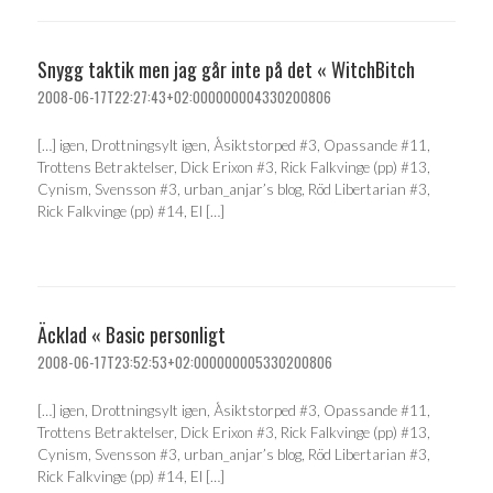
Snygg taktik men jag går inte på det « WitchBitch
2008-06-17T22:27:43+02:000000004330200806
[…] igen, Drottningsylt igen, Åsiktstorped #3, Opassande #11,
Trottens Betraktelser, Dick Erixon #3, Rick Falkvinge (pp) #13,
Cynism, Svensson #3, urban_anjar’s blog, Röd Libertarian #3,
Rick Falkvinge (pp) #14, El […]
Äcklad « Basic personligt
2008-06-17T23:52:53+02:000000005330200806
[…] igen, Drottningsylt igen, Åsiktstorped #3, Opassande #11,
Trottens Betraktelser, Dick Erixon #3, Rick Falkvinge (pp) #13,
Cynism, Svensson #3, urban_anjar’s blog, Röd Libertarian #3,
Rick Falkvinge (pp) #14, El […]