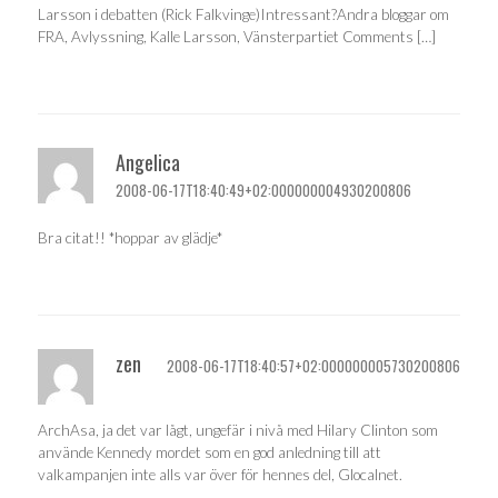
Larsson i debatten (Rick Falkvinge)Intressant?Andra bloggar om
FRA, Avlyssning, Kalle Larsson, Vänsterpartiet Comments […]
Angelica
2008-06-17T18:40:49+02:000000004930200806
Bra citat!! *hoppar av glädje*
zen
2008-06-17T18:40:57+02:000000005730200806
ArchAsa, ja det var lågt, ungefär i nivå med Hilary Clinton som
använde Kennedy mordet som en god anledning till att
valkampanjen inte alls var över för hennes del, Glocalnet.