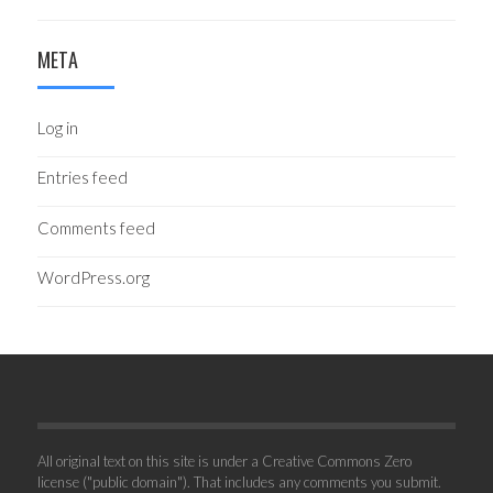
META
Log in
Entries feed
Comments feed
WordPress.org
All original text on this site is under a Creative Commons Zero
license ("public domain"). That includes any comments you submit.