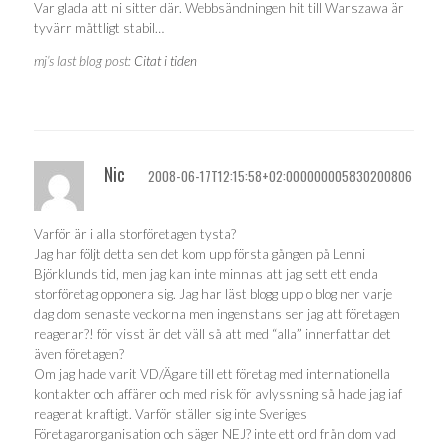
Var glada att ni sitter där. Webbsändningen hit till Warszawa är
tyvärr måttligt stabil…
mj’s last blog post:
Citat i tiden
Nic
2008-06-17T12:15:58+02:000000005830200806
Varför är i alla storföretagen tysta?
Jag har följt detta sen det kom upp första gången på Lenni
Björklunds tid, men jag kan inte minnas att jag sett ett enda
storföretag opponera sig. Jag har läst blogg upp o blog ner varje
dag dom senaste veckorna men ingenstans ser jag att företagen
reagerar?! för visst är det väll så att med “alla” innerfattar det
även företagen?
Om jag hade varit VD/Ägare till ett företag med internationella
kontakter och affärer och med risk för avlyssning så hade jag iaf
reagerat kraftigt. Varför ställer sig inte Sveriges
Företagarorganisation och säger NEJ? inte ett ord från dom vad