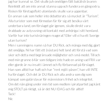
jag har kunnat se. Det skulle juh onekligen fått bakåtsträvaren
Reinfeldt att om inte annat stanna upp och fundera en gång extra.
Risken för företagsflykt utomlands skulle vara uppenbar.
En annan sak som heller inte debatterats så mycket är “Turism”.
Alla turister som mot förmodan får för sig att besöka vårt
underbara land, om förslaget går igenom, skulle direkt vara
drabbade av avlyssning vid kontakt med anhöriga i sitt hemland.
Varför har inte turistnäringen reagerat? Eller vill vi ha ett Sverige
utan turism?
Men i sanningens namn så har DU Rick, och många med dig, gjort
det omöjliga. Ni har fått ett (nästan) helt land att förstå vad som
sker och detta med begränsade möjligheter och små medel. Till och
med min granne 64år som tidigare inte hade en aning vad FRA var
eller gjorde är nu insatt i ämnet och fly förbannad på förslaget.
Han som alltid har haft och har “rent mjöl i påsen”, han vill INTE
ha förslaget. Och det är DU Rick och alla andra som dig som
kämpat som galärslavar för människors frihet och integritet.
Om det nån gång under min tid som medlem i piratpartiet jag känt
mig STOLT på riktigt, så är det NU IDAG och för alltid!
Tack!
Nic