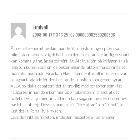
Lindvall
2008-06-17T13:13:25+02:000000002530200806
Är det inte enormt beklämmande att uppslutningen på en så
hilmastormande viktig debatt som den, som kanske äntligen snart
kan komma igång, är så oerhört låg. Att kvalitén på inläggen är så
låga och kunskapen om de bakomliggande faktorerna så ringa att
man blir mörkrädd. Brackan Plass´kommentar till mps replik var
oslagbart talande för den bristande kunskap som genomsyrar
ALLA politiska debatter; “det är trevligt med personer som läst
rapporter innan dom kommer upp i talarstolen” (något åt det
hållet). Det är ju mer än vad man kan säga om henne och hennes
pack till anhang. Dessa vurmare för “liberalism” och “frihet”. Jo
just det ja. Rena jävla nysen.
Leve den riktiga friheten, intde den fascistoida liberalismen.