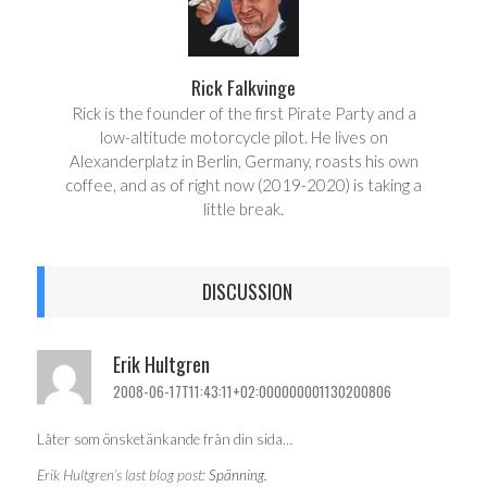
Rick Falkvinge
Rick is the founder of the first Pirate Party and a
low-altitude motorcycle pilot. He lives on
Alexanderplatz in Berlin, Germany, roasts his own
coffee, and as of right now (2019-2020) is taking a
little break.
DISCUSSION
Erik Hultgren
2008-06-17T11:43:11+02:000000001130200806
Låter som önsketänkande från din sida…
Erik Hultgren’s last blog post:
Spänning.