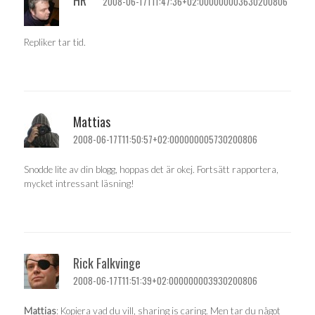
2008-06-17T11:47:36+02:000000003630200806
Repliker tar tid.
Mattias
2008-06-17T11:50:57+02:000000005730200806
Snodde lite av din blogg, hoppas det är okej. Fortsätt rapportera,
mycket intressant läsning!
Rick Falkvinge
2008-06-17T11:51:39+02:000000003930200806
Mattias
: Kopiera vad du vill, sharing is caring. Men tar du något