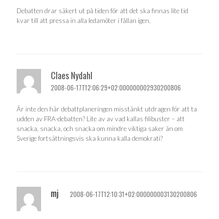
Debatten drar säkert ut på tiden för att det ska finnas lite tid
kvar till att pressa in alla ledamöter i fållan igen.
Claes Nydahl
2008-06-17T12:06:29+02:000000002930200806
Är inte den här debattplaneringen misstänkt utdragen för att ta
udden av FRA-debatten? Lite av av vad kallas filibuster – att
snacka, snacka, och snacka om mindre viktiga saker än om
Sverige fortsättningsvis ska kunna kalla demokrati?
mj
2008-06-17T12:10:31+02:000000003130200806