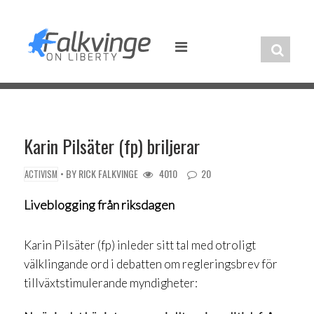
Skip
to
content
Karin Pilsäter (fp) briljerar
• BY
RICK FALKVINGE
4010
20
ACTIVISM
Liveblogging från riksdagen
Karin Pilsäter (fp) inleder sitt tal med otroligt
välklingande ord i debatten om regleringsbrev för
tillväxtstimulerande myndigheter: