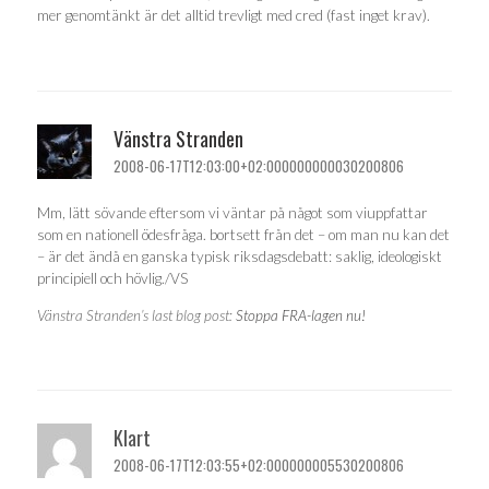
mer genomtänkt är det alltid trevligt med cred (fast inget krav).
Vänstra Stranden
2008-06-17T12:03:00+02:000000000030200806
Mm, lätt sövande eftersom vi väntar på något som viuppfattar
som en nationell ödesfråga. bortsett från det – om man nu kan det
– är det ändå en ganska typisk riksdagsdebatt: saklig, ideologiskt
principiell och hövlig./VS
Vänstra Stranden’s last blog post:
Stoppa FRA-lagen nu!
Klart
2008-06-17T12:03:55+02:000000005530200806