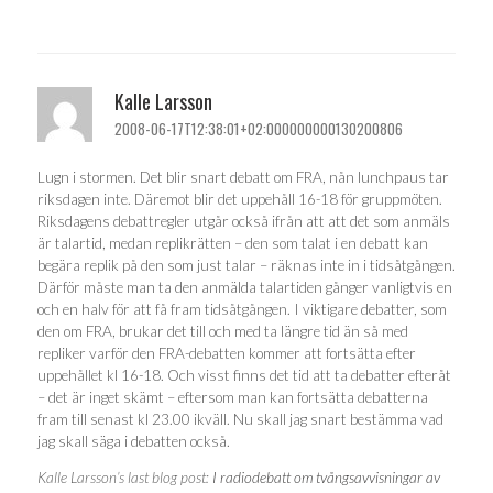
Kalle Larsson
2008-06-17T12:38:01+02:000000000130200806
Lugn i stormen. Det blir snart debatt om FRA, nån lunchpaus tar
riksdagen inte. Däremot blir det uppehåll 16-18 för gruppmöten.
Riksdagens debattregler utgår också ifrån att att det som anmäls
är talartid, medan replikrätten – den som talat i en debatt kan
begära replik på den som just talar – räknas inte in i tidsåtgången.
Därför måste man ta den anmälda talartiden gånger vanligtvis en
och en halv för att få fram tidsåtgången. I viktigare debatter, som
den om FRA, brukar det till och med ta längre tid än så med
repliker varför den FRA-debatten kommer att fortsätta efter
uppehållet kl 16-18. Och visst finns det tid att ta debatter efteråt
– det är inget skämt – eftersom man kan fortsätta debatterna
fram till senast kl 23.00 ikväll. Nu skall jag snart bestämma vad
jag skall säga i debatten också.
Kalle Larsson’s last blog post:
I radiodebatt om tvångsavvisningar av