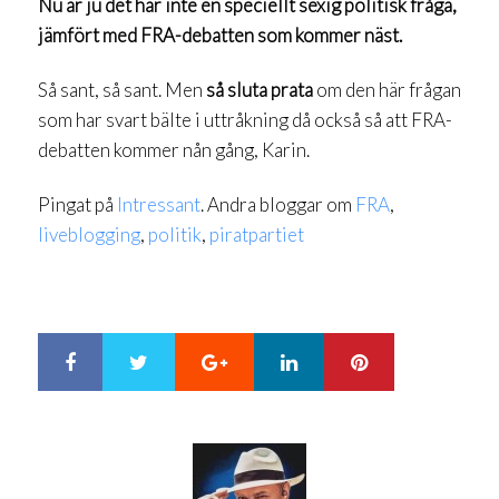
Nu är ju det här inte en speciellt sexig politisk fråga,
jämfört med FRA-debatten som kommer näst.
Så sant, så sant. Men
så sluta prata
om den här frågan
som har svart bälte i uttråkning då också så att FRA-
debatten kommer nån gång, Karin.
Pingat på
Intressant
. Andra bloggar om
FRA
,
liveblogging
,
politik
,
piratpartiet
Google+
LinkedIn
Pinterest
S
T
h
w
a
e
r
e
e
t