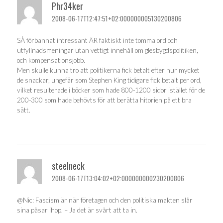
Phr34ker
2008-06-17T12:47:51+02:000000005130200806
SÅ förbannat intressant ÄR faktiskt inte tomma ord och
utfyllnadsmeningar utan vettigt innehåll om glesbygdspolitiken,
och kompensationsjobb.
Men skulle kunna tro att politikerna fick betalt efter hur mycket
de snackar, ungefär som Stephen King tidigare fick betalt per ord,
vilket resulterade i böcker som hade 800-1200 sidor istället för de
200-300 som hade behövts för att berätta hitorien på ett bra
sätt.
steelneck
2008-06-17T13:04:02+02:000000000230200806
@Nic: Fascism är när företagen och den politiska makten slår
sina påsar ihop. – Ja det är svårt att ta in.