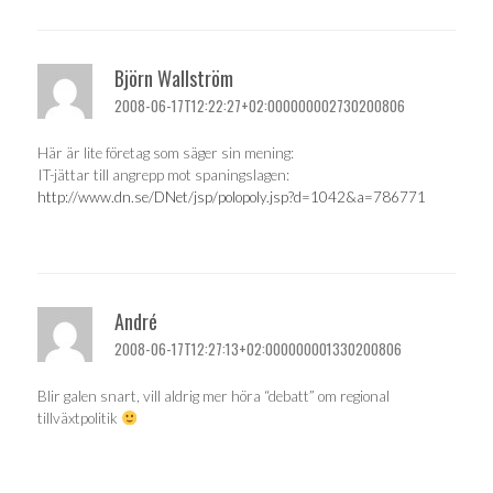
Björn Wallström
2008-06-17T12:22:27+02:000000002730200806
Här är lite företag som säger sin mening:
IT-jättar till angrepp mot spaningslagen:
http://www.dn.se/DNet/jsp/polopoly.jsp?d=1042&a=786771
André
2008-06-17T12:27:13+02:000000001330200806
Blir galen snart, vill aldrig mer höra “debatt” om regional
tillväxtpolitik