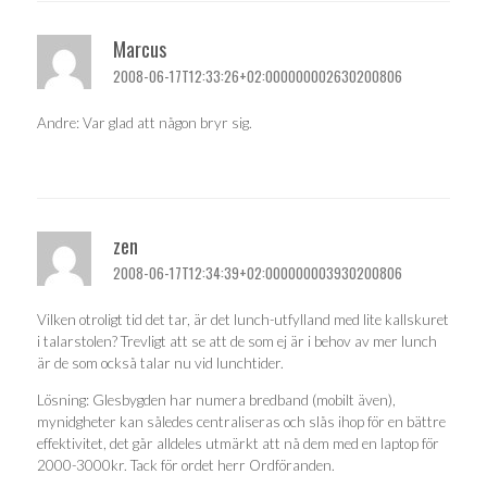
Marcus
2008-06-17T12:33:26+02:000000002630200806
Andre: Var glad att någon bryr sig.
zen
2008-06-17T12:34:39+02:000000003930200806
Vilken otroligt tid det tar, är det lunch-utfylland med lite kallskuret
i talarstolen? Trevligt att se att de som ej är i behov av mer lunch
är de som också talar nu vid lunchtider.
Lösning: Glesbygden har numera bredband (mobilt även),
mynidgheter kan således centraliseras och slås ihop för en bättre
effektivitet, det går alldeles utmärkt att nå dem med en laptop för
2000-3000kr. Tack för ordet herr Ordföranden.