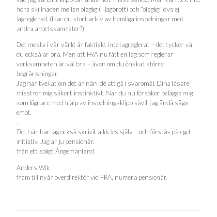
höra skillnaden mellan olaglig (=lagbrott) och ”olaglig” dvs ej
lagreglerad. (Har du stort arkiv av hemliga inspelningar med
andra arbetskamrater?)
Det mesta i vår värld är faktiskt inte lagreglerat – det tycker väl
du också är bra. Men att FRA nu fått en lag som reglerar
verksamheten är väl bra – även om du önskat större
begränsningar.
Jag har tvekat om det är nån idé att gå i svaromål. Dina läsare
misstror mig säkert instinktivt. När du nu försöker belägga mig
som lögnare med hjälp av inspelningsklipp såvill jag ändå säga
emot.
.
Det här har jag också skrivit alldeles själv – och förstås på eget
initiativ. Jag är ju pensionär.
från ett soligt Ångemanland
Anders Wik
fram till nyår överdirektör vid FRA, numera pensionär.