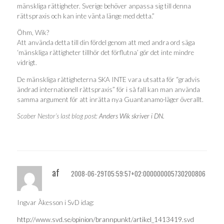
mänskliga rättigheter. Sverige behöver anpassa sig till denna
rättspraxis och kan inte vänta länge med detta.”
Öhm, Wik?
Att använda detta till din fördel genom att med andra ord säga
‘mänskliga rättigheter tillhör det förflutna’ gör det inte mindre
vidrigt.
De mänskliga rättigheterna SKA INTE vara utsatta för “gradvis
ändrad internationell rättspraxis” för i så fall kan man använda
samma argument för att inrätta nya Guantanamo-läger överallt.
Scaber Nestor’s last blog post:
Anders Wik skriver i DN.
af
2008-06-29T05:59:57+02:000000005730200806
Ingvar Åkesson i SvD idag:
http://www.svd.se/opinion/brannpunkt/artikel_1413419.svd