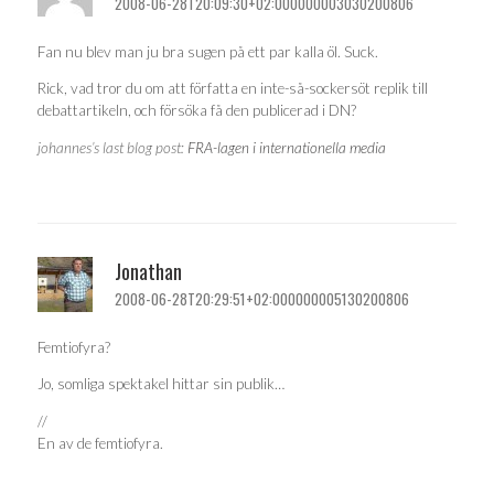
2008-06-28T20:09:30+02:000000003030200806
Fan nu blev man ju bra sugen på ett par kalla öl. Suck.
Rick, vad tror du om att författa en inte-så-sockersöt replik till
debattartikeln, och försöka få den publicerad i DN?
johannes’s last blog post:
FRA-lagen i internationella media
Jonathan
2008-06-28T20:29:51+02:000000005130200806
Femtiofyra?
Jo, somliga spektakel hittar sin publik…
//
En av de femtiofyra.