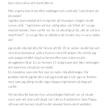
barn övervakas och kontrolleras.
Min yngsta kom fram efter middagen och undrade “vad tänker du
på pappa”.
Jag blev överumplad och insåg inte att klumpen i magen skulle
synas utåt. “Jag tänker på hur viktig allas vår frihet är” sa jag
med ett leende..”men varför ser du så allvarlig ut då…det är väl bra
med frihet?” Ja sa jag “den är jättebra att ha den ska vi vara rädda
om”.
jag skulle vilja berätta för henne att för 20 år sedan skulle hon och
sina klasskompisar själva kunna cykla till skolan. Nu måste jag
som pappa istället skjutsa henne eftersom riskerna och
otryggheten ökat. En av hennes 11 åriga kamrater blev nedslagen
och med kniv rånad på sin mobil.
En händelse som inte fick mer en notis i lokaltidningen. För
grabben borde jag berätta vad jag kunde göra när jag var femton
men som jag aldrig skulle våga släppa iväg honom på idag och
varför.
Att berätta för barnen hur utvecklingen faktiskt ser ut skulle
vara som att skära ett djupt sår i deras framtidstro. Som Pappa
vill man att barnen skall tro det absolut bästa om framtiden.