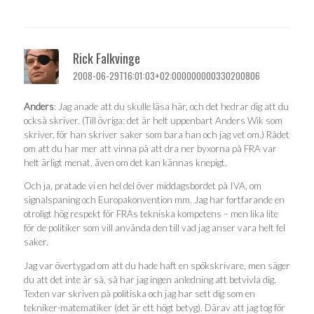
Rick Falkvinge
2008-06-29T16:01:03+02:000000000330200806
Anders
: Jag anade att du skulle läsa här, och det hedrar dig att du
också skriver. (Till övriga: det är helt uppenbart Anders Wik som
skriver, för han skriver saker som bara han och jag vet om.) Rådet
om att du har mer att vinna på att dra ner byxorna på FRA var
helt ärligt menat, även om det kan kännas knepigt.
Och ja, pratade vi en hel del över middagsbordet på IVA, om
signalspaning och Europakonvention mm. Jag har fortfarande en
otroligt hög respekt för FRAs tekniska kompetens – men lika lite
för de politiker som vill använda den till vad jag anser vara helt fel
saker.
Jag var övertygad om att du hade haft en spökskrivare, men säger
du att det inte är så, så har jag ingen anledning att betvivla dig.
Texten var skriven på politiska och jag har sett dig som en
tekniker-matematiker (det är ett högt betyg). Därav att jag tog för