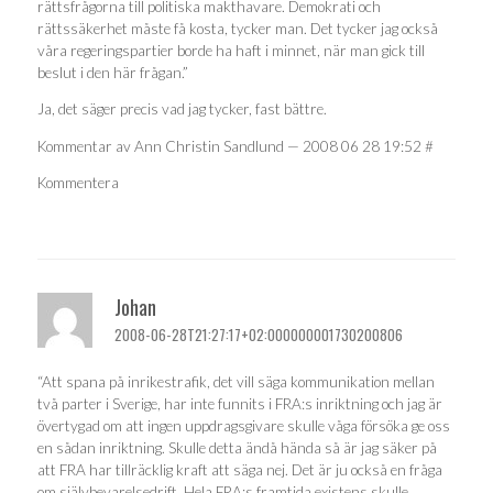
rättsfrågorna till politiska makthavare. Demokrati och
rättssäkerhet måste få kosta, tycker man. Det tycker jag också
våra regeringspartier borde ha haft i minnet, när man gick till
beslut i den här frågan.”
Ja, det säger precis vad jag tycker, fast bättre.
Kommentar av Ann Christin Sandlund — 2008 06 28 19:52 #
Kommentera
Johan
2008-06-28T21:27:17+02:000000001730200806
“Att spana på inrikestrafik, det vill säga kommunikation mellan
två parter i Sverige, har inte funnits i FRA:s inriktning och jag är
övertygad om att ingen uppdragsgivare skulle våga försöka ge oss
en sådan inriktning. Skulle detta ändå hända så är jag säker på
att FRA har tillräcklig kraft att säga nej. Det är ju också en fråga
om självbevarelsedrift. Hela FRA:s framtida existens skulle