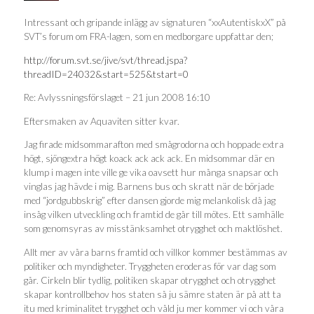
Intressant och gripande inlägg av signaturen “xxAutentiskxX” på
SVT’s forum om FRA-lagen, som en medborgare uppfattar den;
http://forum.svt.se/jive/svt/thread.jspa?
threadID=24032&start=525&tstart=0
Re: Avlyssningsförslaget – 21 jun 2008 16:10
Eftersmaken av Aquaviten sitter kvar.
Jag firade midsommarafton med smågrodorna och hoppade extra
högt, sjöngextra högt koack ack ack ack. En midsommar där en
klump i magen inte ville ge vika oavsett hur många snapsar och
vinglas jag hävde i mig. Barnens bus och skratt när de började
med “jordgubbskrig” efter dansen gjorde mig melankolisk då jag
insåg vilken utveckling och framtid de går till mötes. Ett samhälle
som genomsyras av misstänksamhet otrygghet och maktlöshet.
Allt mer av våra barns framtid och villkor kommer bestämmas av
politiker och myndigheter. Tryggheten eroderas för var dag som
går. Cirkeln blir tydlig, politiken skapar otrygghet och otrygghet
skapar kontrollbehov hos staten så ju sämre staten är på att ta
itu med kriminalitet trygghet och våld ju mer kommer vi och våra