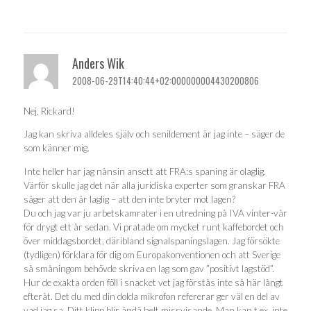
Anders Wik
2008-06-29T14:40:44+02:000000004430200806
Nej, Rickard!
Jag kan skriva alldeles själv och senildement är jag inte – säger de
som känner mig.
Inte heller har jag nånsin ansett att FRA:s spaning är olaglig.
Värför skulle jag det när alla juridiska experter som granskar FRA
säger att den är laglig – att den inte bryter mot lagen?
Du och jag var ju arbetskamrater i en utredning på IVA vinter-vår
för drygt ett år sedan. Vi pratade om mycket runt kaffebordet och
över middagsbordet, däribland signalspaningslagen. Jag försökte
(tydligen) förklara för dig om Europakonventionen och att Sverige
så småningom behövde skriva en lag som gav ”positivt lagstöd”.
Hur de exakta orden föll i snacket vet jag förstås inte så här långt
efteråt. Det du med din dolda mikrofon refererar ger väl en del av
vad jag sa. Ditt klipp blir ändå helt missvisande. Man kan t.ex. inte