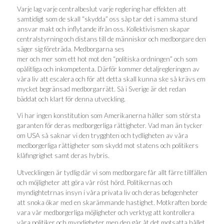
Varje lag varje centralbeslut varje reglering har effekten att
samtidigt som de skall “skydda” oss såp tar det i samma stund
ansvar makt och inflytande ifrån oss. Kollektivismen skapar
centralstyrning och distans till de människor och medborgare den
säger sig företräda. Medborgarna ses
mer och mer som ett hot mot den “politiska ordningen” och som
opålitliga och inkompetenta. Därför kommer detaljregleringen av
våra liv att escalera och för att detta skall kunna ske så krävs em
mycket begränsad medborgarrätt. Så i Sverige är det redan
bäddat och klart för denna utveckling.
Vi har ingen konstitution som Amerikanerna håller som största
garanten för deras medborgerliga rättigheter. Vad man än tycker
om USA så saknar vi den trygghten och tydligheten av våra
medborgerliga rättigheter som skydd mot statens och politikers
klåfingrighet samt deras hybris.
Utvecklingen är tydlig där vi som medborgare får allt färre tillfällen
och möjligheter att göra vår röst hörd. Politikernas och
myndightetrnas insyn i våra privata liv och deras befogenheter
att snoka ökar med en skarämmande hastighet. Motkraften borde
vara vår medborgerliga möjligheter och verktyg att kontrollera
våra politiker och myndigheter men den går åt det motsatta hållet.