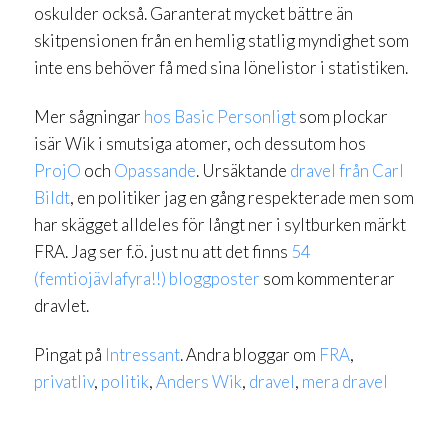
oskulder också. Garanterat mycket bättre än
skitpensionen från en hemlig statlig myndighet som
inte ens behöver få med sina lönelistor i statistiken.
Mer sågningar
hos Basic Personligt
som plockar
isär Wik i smutsiga atomer, och dessutom hos
ProjO
och
Opassande
. Ursäktande
dravel från Carl
Bildt
, en politiker jag en gång respekterade men som
har skägget alldeles för långt ner i syltburken märkt
FRA. Jag ser f.ö. just nu att det finns
54
(femtiojävlafyra!!) bloggposter
som kommenterar
dravlet.
Pingat på
Intressant
. Andra bloggar om
FRA
,
privatliv
,
politik
,
Anders Wik
,
dravel
,
mera dravel