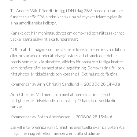
Till Anders Wik: Efter dtt inlägg i DN i dag 28/6 borde du kanske
fundera varför FRA:s tekniker ska ha så mycket friare tyglar än
sina amerikanska kollegor.
Kanske det här meningsutbytet om demokrati och rättssäkerhet
väcka några självkritiska funderingar:
” Utan att ha någon som helst större kunskap eller insyn i dåtida
eller nuvarande underättelsetjänsters arbetsmetoder: det är
precis som med kärnkraften, alldeles för stora och farliga krafter
som behöver tämjas med stark lagstiftning. Demokratins fri- och
rättigheter är tidsödande och kostar på. Det måste de få göra.
Kommentar av Ann Christin Sandlund — 2008 06 28 14:43 #
Ann Christin: Vad menar du med att demokratins fri- och
rättigheter är tidsödande och kostar på? kan du utveckla dina
tankar.
Kommentar av Sixten Andréasson — 2008 06 28 15:44 #
Jag vill inte föregripa Ann Christins eventuella svar på Sixten A:s
fråga, men jag vill rekommendera en stilla studie av