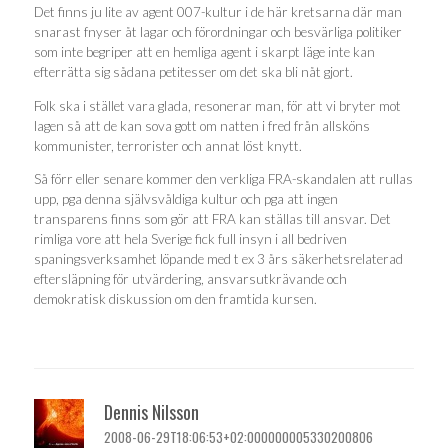
Det finns ju lite av agent 007-kultur i de här kretsarna där man
snarast fnyser åt lagar och förordningar och besvärliga politiker
som inte begriper att en hemliga agent i skarpt läge inte kan
efterrätta sig sådana petitesser om det ska bli nåt gjort.
Folk ska i stället vara glada, resonerar man, för att vi bryter mot
lagen så att de kan sova gott om natten i fred från allsköns
kommunister, terrorister och annat löst knytt.
Så förr eller senare kommer den verkliga FRA-skandalen att rullas
upp, pga denna självsvåldiga kultur och pga att ingen
transparens finns som gör att FRA kan ställas till ansvar. Det
rimliga vore att hela Sverige fick full insyn i all bedriven
spaningsverksamhet löpande med t ex 3 års säkerhetsrelaterad
eftersläpning för utvärdering, ansvarsutkrävande och
demokratisk diskussion om den framtida kursen.
Dennis Nilsson
2008-06-29T18:06:53+02:000000005330200806