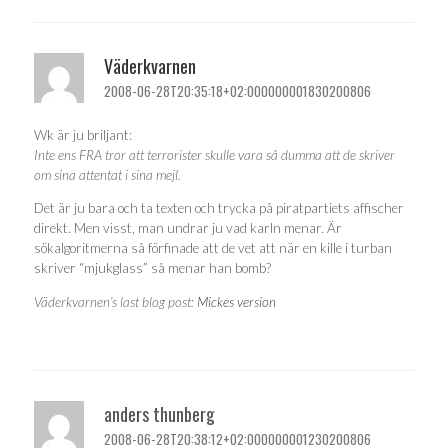
Väderkvarnen
2008-06-28T20:35:18+02:000000001830200806
Wk är ju briljant:
Inte ens FRA tror att terrorister skulle vara så dumma att de skriver
om sina attentat i sina mejl.
Det är ju bara och ta texten och trycka på piratpartiets affischer
direkt. Men visst, man undrar ju vad karln menar. Är
sökalgoritmerna så förfinade att de vet att när en kille i turban
skriver “mjukglass” så menar han bomb?
Väderkvarnen’s last blog post:
Mickes version
anders thunberg
2008-06-28T20:38:12+02:000000001230200806