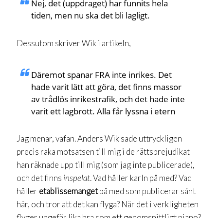
Nej, det (uppdraget) har funnits hela
tiden, men nu ska det bli lagligt.
Dessutom skriver Wik i artikeln,
Däremot spanar FRA inte inrikes. Det
hade varit lätt att göra, det finns massor
av trådlös inrikestrafik, och det hade inte
varit ett lagbrott. Alla får lyssna i etern
Jag menar, vafan. Anders Wik sade uttryckligen
precis raka motsatsen till mig i de rättsprejudikat
han räknade upp till mig (som jag inte publicerade),
och det finns
inspelat
. Vad håller karln på med? Vad
håller
etablissemanget
på med som publicerar sånt
här, och tror att det kan flyga? När det i verkligheten
flyger ungefär lika bra som ett genomsnittligt piano?