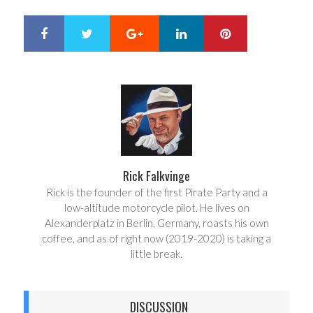
Google+
LinkedIn
Pinterest
S
T
h
w
a
e
r
e
e
t
Rick Falkvinge
Rick is the founder of the first Pirate Party and a
low-altitude motorcycle pilot. He lives on
Alexanderplatz in Berlin, Germany, roasts his own
coffee, and as of right now (2019-2020) is taking a
little break.
DISCUSSION