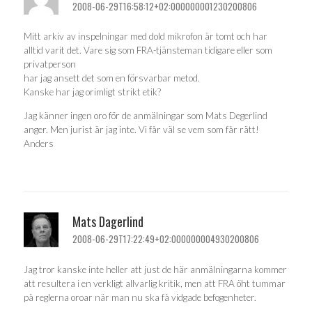
2008-06-29T16:58:12+02:000000001230200806
Mitt arkiv av inspelningar med dold mikrofon är tomt och har
alltid varit det. Vare sig som FRA-tjänsteman tidigare eller som
privatperson
har jag ansett det som en försvarbar metod.
Kanske har jag orimligt strikt etik?
Jag känner ingen oro för de anmälningar som Mats Degerlind
anger. Men jurist är jag inte. Vi får väl se vem som får rätt!
Anders
Mats Dagerlind
2008-06-29T17:22:49+02:000000004930200806
Jag tror kanske inte heller att just de här anmälningarna kommer
att resultera i en verkligt allvarlig kritik, men att FRA öht tummar
på reglerna oroar när man nu ska få vidgade befogenheter.