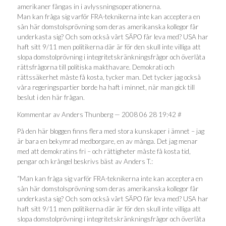
amerikaner fångas in i avlyssningsoperationerna.
Man kan fråga sig varför FRA-teknikerna inte kan acceptera en
sån här domstolsprövning som deras amerikanska kollegor får
underkasta sig? Och som också vårt SÄPO får leva med? USA har
haft sitt 9/11 men politikerna där är för den skull inte villiga att
slopa domstolprövning i integritetskränkningsfrågor och överlåta
rättsfrågorna till politiska makthavare. Demokrati och
rättssäkerhet måste få kosta, tycker man. Det tycker jag också
våra regeringspartier borde ha haft i minnet, när man gick till
beslut i den här frågan.
Kommentar av Anders Thunberg — 2008 06 28 19:42 #
På den här bloggen finns flera med stora kunskaper i ämnet – jag
är bara en bekymrad medborgare, en av många. Det jag menar
med att demokratins fri – och rättigheter måste få kosta tid,
pengar och krångel beskrivs bäst av Anders T.:
“Man kan fråga sig varför FRA-teknikerna inte kan acceptera en
sån här domstolsprövning som deras amerikanska kollegor får
underkasta sig? Och som också vårt SÄPO får leva med? USA har
haft sitt 9/11 men politikerna där är för den skull inte villiga att
slopa domstolprövning i integritetskränkningsfrågor och överlåta