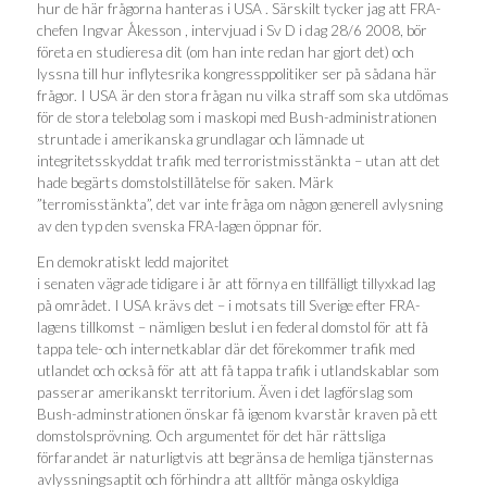
hur de här frågorna hanteras i USA . Särskilt tycker jag att FRA-
chefen Ingvar Åkesson , intervjuad i Sv D i dag 28/6 2008, bör
företa en studieresa dit (om han inte redan har gjort det) och
lyssna till hur inflytesrika kongressppolitiker ser på sådana här
frågor. I USA är den stora frågan nu vilka straff som ska utdömas
för de stora telebolag som i maskopi med Bush-administrationen
struntade i amerikanska grundlagar och lämnade ut
integritetsskyddat trafik med terroristmisstänkta – utan att det
hade begärts domstolstillåtelse för saken. Märk
”terromisstänkta”, det var inte fråga om någon generell avlysning
av den typ den svenska FRA-lagen öppnar för.
En demokratiskt ledd majoritet
i senaten vägrade tidigare i år att förnya en tillfälligt tillyxkad lag
på området. I USA krävs det – i motsats till Sverige efter FRA-
lagens tillkomst – nämligen beslut i en federal domstol för att få
tappa tele- och internetkablar där det förekommer trafik med
utlandet och också för att att få tappa trafik i utlandskablar som
passerar amerikanskt territorium. Även i det lagförslag som
Bush-adminstrationen önskar få igenom kvarstår kraven på ett
domstolsprövning. Och argumentet för det här rättsliga
förfarandet är naturligtvis att begränsa de hemliga tjänsternas
avlyssningsaptit och förhindra att alltför många oskyldiga