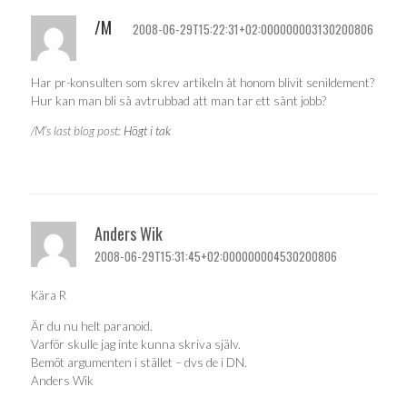
/M
2008-06-29T15:22:31+02:000000003130200806
Har pr-konsulten som skrev artikeln åt honom blivit senildement?
Hur kan man bli så avtrubbad att man tar ett sånt jobb?
/M’s last blog post:
Högt i tak
Anders Wik
2008-06-29T15:31:45+02:000000004530200806
Kära R
Är du nu helt paranoid.
Varför skulle jag inte kunna skriva själv.
Bemöt argumenten i stället – dvs de i DN.
Anders Wik