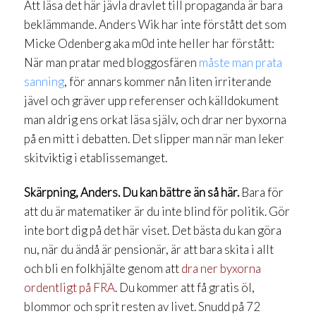
Att läsa det här jävla dravlet till propaganda är bara
beklämmande. Anders Wik har inte förstått det som
Micke Odenberg aka m0d inte heller har förstått:
När man pratar med bloggosfären
måste man prata
sanning
, för annars kommer nån liten irriterande
jävel och gräver upp referenser och källdokument
man aldrig ens orkat läsa själv, och drar ner byxorna
på en mitt i debatten. Det slipper man när man leker
skitviktig i etablissemanget.
Skärpning, Anders. Du kan bättre än så här.
Bara för
att du är matematiker är du inte blind för politik. Gör
inte bort dig på det här viset. Det bästa du kan göra
nu, när du ändå är pensionär, är att bara skita i allt
och bli en folkhjälte genom att
dra ner byxorna
ordentligt på FRA
. Du kommer att få gratis öl,
blommor och sprit resten av livet. Snudd på 72