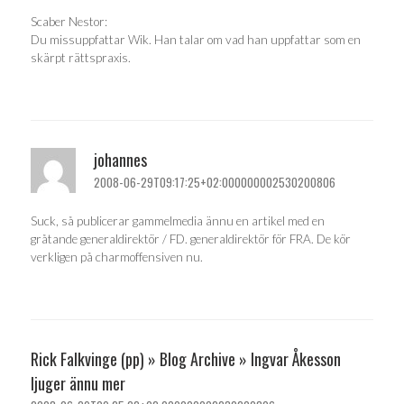
Scaber Nestor:
Du missuppfattar Wik. Han talar om vad han uppfattar som en
skärpt rättspraxis.
johannes
2008-06-29T09:17:25+02:000000002530200806
Suck, så publicerar gammelmedia ännu en artikel med en
gråtande generaldirektör / FD. generaldirektör för FRA. De kör
verkligen på charmoffensiven nu.
Rick Falkvinge (pp) » Blog Archive » Ingvar Åkesson
ljuger ännu mer