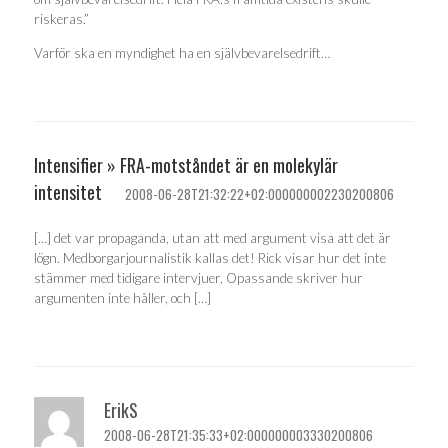
riskeras.”
Varför ska en myndighet ha en självbevarelsedrift…
Intensifier » FRA-motståndet är en molekylär
intensitet
2008-06-28T21:32:22+02:000000002230200806
[…] det var propaganda, utan att med argument visa att det är
lögn. Medborgarjournalistik kallas det! Rick visar hur det inte
stämmer med tidigare intervjuer, Opassande skriver hur
argumenten inte håller, och […]
ErikS
2008-06-28T21:35:33+02:000000003330200806