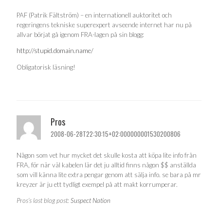
PAF (Patrik Fältström) – en internationell auktoritet och
regeringens tekniske superexpert avseende internet har nu på
allvar börjat gå igenom FRA-lagen på sin blogg:
http://stupid.domain.name/
Obligatorisk läsning!
Pros
2008-06-28T22:30:15+02:000000001530200806
Någon som vet hur mycket det skulle kosta att köpa lite info från
FRA, för när väl kabelen lär det ju alltid finns någon $$ anställda
som vill känna lite extra pengar genom att sälja info. se bara på mr
kreyzer är ju ett tydligt exempel på att makt korrumperar.
Pros’s last blog post:
Suspect Nation