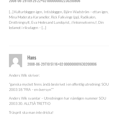
2008-06-29T09:25:22+02:000000002230200806
[…] Kulturbloggen igen, Intisbloggen, Björn Wadström – ettan igen,
Mina Moderata Karameller, Rick Falkvinge (pp), Radikalen,
Drottningsylt, Eva Hedesand Lundqvist, //inkonsekvens//, Din
ledamot i riksdagen – […]
Hans
2008-06-29T10:51:16+02:000000001630200806
Anders Wik skriver:
“ganska mycket finns ändå beskrivet i en offentlig utredning: SOU
2003:18 “FRA – en översyn””
Anders Wik svamlar – Utredningen har nämligen nummer SOU
2003:30. ALLTSÅ TRETTIO
Träsprit ska man inte dricka!