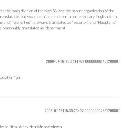
the main division of the Nazi SS, and the parent organization of the
anslatable, but you couldn’t come closer in contemporary English than
land.” “Sicherheit” is always translated as “security,” and “Hauptamt”
 be reasonably translated as “department.”
2008-07-16T15:37:14+02:000000001431200807
ociation” gör.
2008-07-16T15:39:23+02:000000002331200807
gare, titta på t.ex.
den här postningen
.