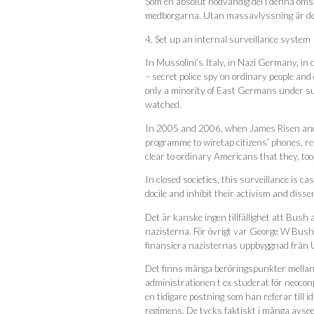
Som en absolut nödvändig del i denna omst
medborgarna. Utan massavlyssning är det i
4. Set up an internal surveillance system
In Mussolini’s Italy, in Nazi Germany, i
– secret police spy on ordinary people an
only a minority of East Germans under sur
watched.
In 2005 and 2006, when James Risen and 
programme to wiretap citizens’ phones, rea
clear to ordinary Americans that they, too
In closed societies, this surveillance is ca
docile and inhibit their activism and disse
Det är kanske ingen tillfällighet att B
nazisterna. För övrigt var George W Bushs 
finansiera nazisternas uppbyggnad från 
Det finns många beröringspunkter mellan 
administrationen t ex studerat för neocon
en tidigare postning som han referar till 
regimens. De tycks faktiskt i många avsee