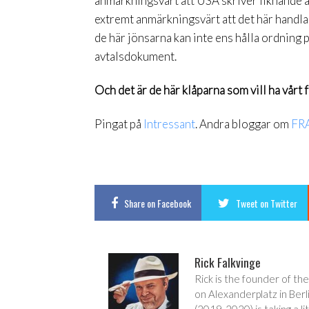
anmärkningsvärt att USA skriver liknande 
extremt anmärkningsvärt att det här handlar 
de här jönsarna kan inte ens hålla ordning 
avtalsdokument.
Och det är de här klåparna som vill ha vårt f
Pingat på
Intressant
. Andra bloggar om
FR
Share
on Facebook
Tweet
on Twitter
Rick Falkvinge
Rick is the founder of the
on Alexanderplatz in Berl
(2019-2020) is taking a lit