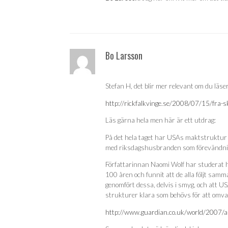
Bo Larsson
Stefan H, det blir mer relevant om du läs
http://rickfalkvinge.se/2008/07/15/fra-sk
Läs gärna hela men här är ett utdrag:
På det hela taget har USAs maktstruktur
med riksdagshusbranden som förevändni
Författarinnan Naomi Wolf har studerat 
100 åren och funnit att de alla följt sa
genomfört dessa, delvis i smyg, och att US
strukturer klara som behövs för att omvand
http://www.guardian.co.uk/world/2007/