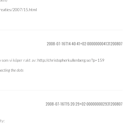
treaties/2007/15.html
2008-07-16T14:40:41+02:000000004131200807
 som vi köper rakt av:
http://christopherkullenberg.se/?p=159
ecting the dots
2008-07-16T15:20:29+02:000000002931200807
ty: