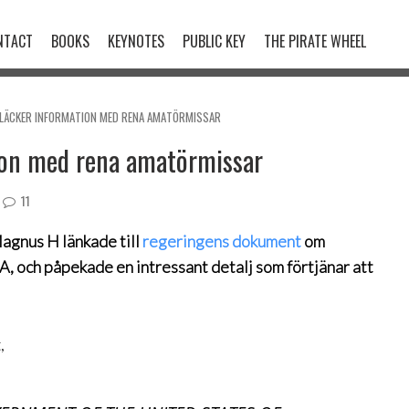
NTACT
BOOKS
KEYNOTES
PUBLIC KEY
THE PIRATE WHEEL
 LÄCKER INFORMATION MED RENA AMATÖRMISSAR
ion med rena amatörmissar
11
agnus H länkade till
regeringens dokument
om
, och påpekade en intressant detalj som förtjänar att
,