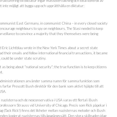
rukturering till diktatur ingår massövervakning och total kontroll av
nte möjligt att bygga upp och upprätthålla en diktatur:
n communist East Germany, in communist China – in every closed society
d encourage neighbours to spy on neighbours. The Stasi needed to keep
veillance to convince a majority that they themselves were being
Eric Lichtblau wrote in the New York Times about a secret state
d their emails and follow international financial transactions, it became
, could be under state scrutiny.
st as being about “national security”; the true function is to keep citizens
nt.
ush administrationen använder samma namn för samma funktion som
farfar Prescott Bush direktör för den bank som aktivt hjälpte till att
USA.
nazisterna och de neoconservativa i USA varav ett flertal i Bush
professorn Strauss vid University of Chicago. Precis som Rick påpekar i
idag (Tack Rick!) finns det likheter mellan nazisternas metoder och Bush
nden kopierat nazisternas tillvägagångssätt. Den stora skillnaden idag