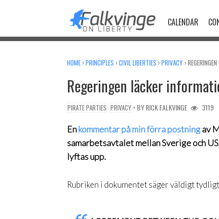
Skip
to
CALENDAR
CO
content
HOME
›
PRINCIPLES
›
CIVIL LIBERTIES
›
PRIVACY
›
REGERINGEN
Regeringen läcker informat
• BY
RICK FALKVINGE
3119
PIRATE PARTIES
PRIVACY
En
kommentar på min förra postning
av M
samarbetsavtalet mellan Sverige och USA
lyftas upp.
Rubriken i dokumentet säger väldigt tydligt