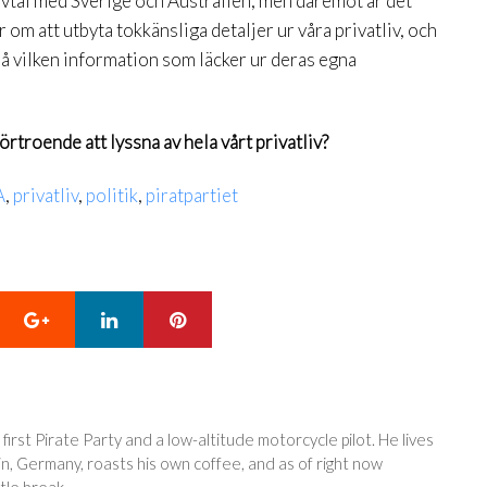
avtal med Sverige och Australien, men däremot är det
om att utbyta tokkänsliga detaljer ur våra privatliv, och
på vilken information som läcker ur deras egna
örtroende att lyssna av hela vårt privatliv?
A
,
privatliv
,
politik
,
piratpartiet
Google+
LinkedIn
Pinterest
 first Pirate Party and a low-altitude motorcycle pilot. He lives
in, Germany, roasts his own coffee, and as of right now
tle break.