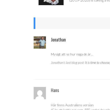
Jonathan
Mysigt att se hur noga de är…
Jonathan’s last blog post:
It is time to choo
Hans
Här finns Australiens version
(Går att ladda ner som .RTF under downl