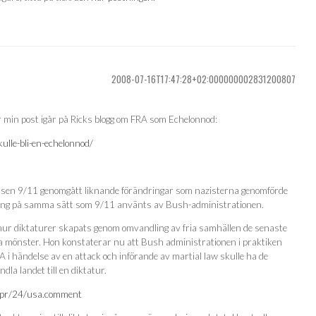
2008-07-16T17:47:28+02:000000002831200807
er min post igår på Ricks blogg om FRA som Echelonnod:
ulle-bli-en-echelonnod/
 sen 9/11 genomgått liknande förändringar som nazisterna genomförde
ng på samma sätt som 9/11 använts av Bush-administrationen.
hur diktaturer skapats genom omvandling av fria samhällen de senaste
mma mönster. Hon konstaterar nu att Bush administrationen i praktiken
A i händelse av en attack och införande av martial law skulle ha de
la landet till en diktatur.
apr/24/usa.comment