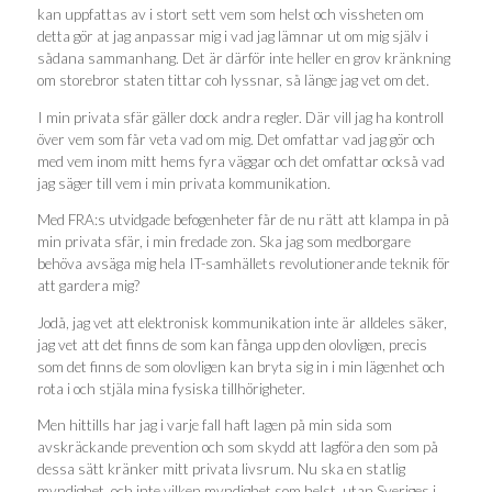
kan uppfattas av i stort sett vem som helst och vissheten om
detta gör at jag anpassar mig i vad jag lämnar ut om mig själv i
sådana sammanhang. Det är därför inte heller en grov kränkning
om storebror staten tittar coh lyssnar, så länge jag vet om det.
I min privata sfär gäller dock andra regler. Där vill jag ha kontroll
över vem som får veta vad om mig. Det omfattar vad jag gör och
med vem inom mitt hems fyra väggar och det omfattar också vad
jag säger till vem i min privata kommunikation.
Med FRA:s utvidgade befogenheter får de nu rätt att klampa in på
min privata sfär, i min fredade zon. Ska jag som medborgare
behöva avsäga mig hela IT-samhällets revolutionerande teknik för
att gardera mig?
Jodå, jag vet att elektronisk kommunikation inte är alldeles säker,
jag vet att det finns de som kan fånga upp den olovligen, precis
som det finns de som olovligen kan bryta sig in i min lägenhet och
rota i och stjäla mina fysiska tillhörigheter.
Men hittills har jag i varje fall haft lagen på min sida som
avskräckande prevention och som skydd att lagföra den som på
dessa sätt kränker mitt privata livsrum. Nu ska en statlig
myndighet, och inte vilken myndighet som helst, utan Sveriges i