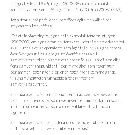
paragraf, 6 kap. 19 a §, i lagen (2003:389) om elektronisk
kommunikation, som FRA-lagen föreslår (2.3 i Prop 2006/07:63).
Jag syftar alltså på följande, som föreslagits men alltså bör
strykas och inte införas.
“För att inhämtning av signaler i elektronisk form enligt lagen
(2007:000) om signalspaning i försvarsunderrättelseverksamhet
skall kunna ske, är operatörer som äger tråd i vilka signaler förs
över Sveriges gräns skyldiga att överföra dessa till
samverkanspunkter. Varje sådan operatör skall anmäla en eller
flera samverkanspunkter till den myndighet som regeringen
bestämmer. Regeringen eller, efter regeringens bemyndigande,
tillsynsmyndigheten får meddela föreskrifter om
samverkanspunkter.
Samtliga operatörer som för signaler i tråd över Sveriges gräns
skall till den myndighet som regeringen bestämmer lämna sådan
information de innehar som gör det enklare att ta hand om
signalerna.
Samtliga operatörer skall utföra uppgifterna enligt första och
andra stycket så att verksamheten inte röjs.”