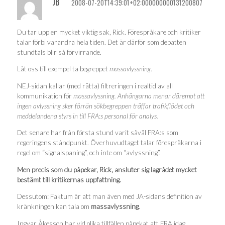
JB
2008-07-20T14:39:01+02:000000000131200807
Du tar upp en mycket viktig sak, Rick. Förespråkare och kritiker
talar förbi varandra hela tiden. Det är därför som debatten
stundtals blir så förvirrande.
Låt oss till exempel ta begreppet
massavlyssning
.
NEJ-sidan kallar (med rätta) filtreringen i realtid av all
kommunikation för
massavlyssning. Anhängarna menar däremot att
ingen avlyssning sker förrän sökbegreppen träffar trafikflödet och
meddelandena styrs in till FRA:s personal för analys.
Det senare har från första stund varit såväl FRA:s som
regeringens ståndpunkt. Överhuvudtaget talar förespråkarna i
regel om “signalspaning”, och inte om “avlyssning”.
Men precis som du påpekar, Rick, ansluter sig lagrådet mycket
bestämt till kritikernas uppfattning.
Dessutom: Faktum är att man även med JA-sidans definition av
kränkningen kan tala om
massavlyssning
.
Ingvar Åkesson har vid olika tillfällen påpekat att FRA idag