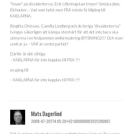
“fason” på dissidenterna. Erik Ullenhag kan trixen! Smiska dom,
Elchocker… Vad som helst men FRA måste få tillgång till
KABLARNA.
Birgitta Ohlsson, Camilla Lindberg och de övriga “dissidenterna”
tvingas säkerligen att kämpa stenhårt för att det inte bara ska
utmynna i en fesljummen omformulering (RYSNING)!!! Och man
undrar ju – VAR är centerpartiet?
Därför är det viktiga
– KABLARNA får inte kopplas till FRA !!!
en gång till
– KABLARNA får inte kopplas till FRA !!!
Mats Dagerlind
2008-07-20T14:05:20+02:000000002031200807