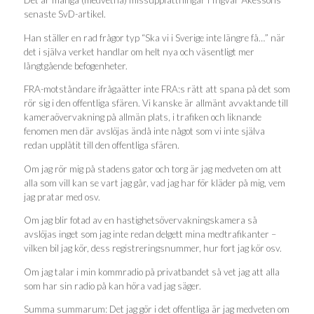
Det är många (medvetna) missuppfattningar i Ingvar Åkessons
senaste SvD-artikel.
Han ställer en rad frågor typ “Ska vi i Sverige inte längre få…” när
det i själva verket handlar om helt nya och väsentligt mer
långtgående befogenheter.
FRA-motståndare ifrågaätter inte FRA:s rätt att spana på det som
rör sig i den offentliga sfären. Vi kanske är allmänt avvaktande till
kameraövervakning på allmän plats, i trafiken och liknande
fenomen men där avslöjas ändå inte något som vi inte själva
redan upplåtit till den offentliga sfären.
Om jag rör mig på stadens gator och torg är jag medveten om att
alla som vill kan se vart jag går, vad jag har för kläder på mig, vem
jag pratar med osv.
Om jag blir fotad av en hastighetsövervakningskamera så
avslöjas inget som jag inte redan delgett mina medtrafikanter –
vilken bil jag kör, dess registreringsnummer, hur fort jag kör osv.
Om jag talar i min kommradio på privatbandet så vet jag att alla
som har sin radio på kan höra vad jag säger.
Summa summarum: Det jag gör i det offentliga är jag medveten om