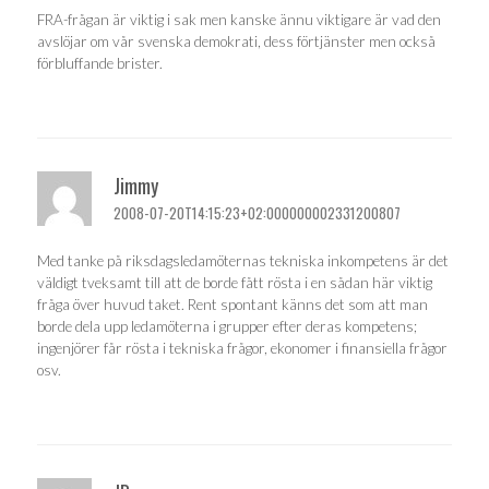
FRA-frågan är viktig i sak men kanske ännu viktigare är vad den
avslöjar om vår svenska demokrati, dess förtjänster men också
förbluffande brister.
Jimmy
2008-07-20T14:15:23+02:000000002331200807
Med tanke på riksdagsledamöternas tekniska inkompetens är det
väldigt tveksamt till att de borde fått rösta i en sådan här viktig
fråga över huvud taket. Rent spontant känns det som att man
borde dela upp ledamöterna i grupper efter deras kompetens;
ingenjörer får rösta i tekniska frågor, ekonomer i finansiella frågor
osv.