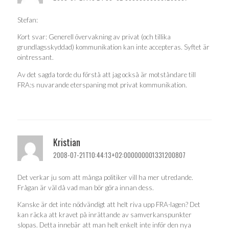
Stefan:
Kort svar: Generell övervakning av privat (och tillika
grundlagsskyddad) kommunikation kan inte accepteras. Syftet är
ointressant.
Av det sagda torde du förstå att jag också är motståndare till
FRA:s nuvarande eterspaning mot privat kommunikation.
Kristian
2008-07-21T10:44:13+02:000000001331200807
Det verkar ju som att många politiker vill ha mer utredande.
Frågan är väl då vad man bör göra innan dess.
Kanske är det inte nödvändigt att helt riva upp FRA-lagen? Det
kan räcka att kravet på inrättande av samverkanspunkter
slopas. Detta innebär att man helt enkelt inte inför den nya