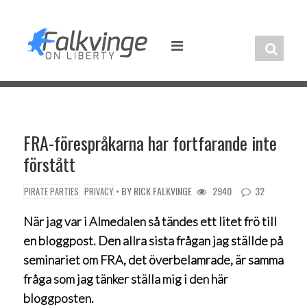
Skip
to
content
FRA-förespråkarna har fortfarande inte
förstått
• BY
RICK FALKVINGE
2940
32
PIRATE PARTIES
PRIVACY
När jag var i Almedalen så tändes ett litet frö till
en bloggpost. Den allra sista frågan jag ställde på
seminariet om FRA, det överbelamrade, är samma
fråga som jag tänker ställa mig i den här
bloggposten.