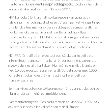
hanterar cirka
en kvarts miljon sökbegrepp(!)
. Detta sa han bland
annat vid riksdagshearingen 12 april 2007.
FRA har också förklarat att sökbegreppen kan utgöras av
telefonnummer och e-postadresser. Visserligen vet vi ingenting om
utfallet, dvs hur många av dessa sökbegrepp som ger träff, men
nog bör en icke oansenlig andel resultera i att åtskilliga
meddelanden styrs in till FRA:s personal. Rimligen räknar också
myndigheten med att såväl antalet sökparametrar som sökträffar
kommer att öka avsevärt med de utökade befogenheterna.
När FRA får träff på en e-postadress, så skapar ju detta ett
intergritetsintrång som inte bara rör adressinnehavaren, utan
givetvis dennes alla kontakter. Hur många enskilda kränks om
t.ex. 10 000 e-postadresser ger träff? Ja, det räcker med 1000,
förresten. Tycker förespråkarna att inte heller detta är
massavlyssning?
Sen har vi dessutom de sökbegrepp som är av annat slag och som
filtrerar själva innehållet i meddelandena.
Sammanfattningsvis: Den rätta termen är MASSAVLYSSNING,
oavsett hur snäv eller vid defintion man tillämpar.