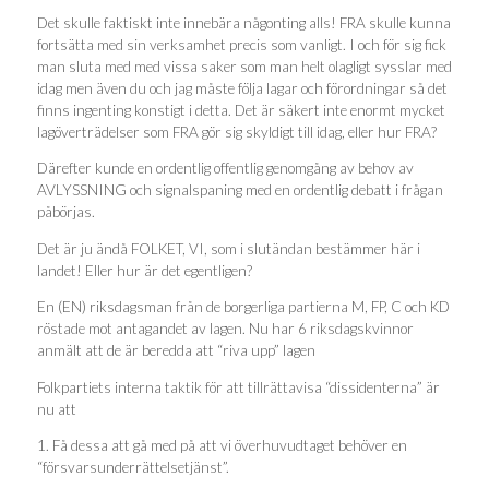
Det skulle faktiskt inte innebära någonting alls! FRA skulle kunna
fortsätta med sin verksamhet precis som vanligt. I och för sig fick
man sluta med med vissa saker som man helt olagligt sysslar med
idag men även du och jag måste följa lagar och förordningar så det
finns ingenting konstigt i detta. Det är säkert inte enormt mycket
lagöverträdelser som FRA gör sig skyldigt till idag, eller hur FRA?
Därefter kunde en ordentlig offentlig genomgång av behov av
AVLYSSNING och signalspaning med en ordentlig debatt i frågan
påbörjas.
Det är ju ändå FOLKET, VI, som i slutändan bestämmer här i
landet! Eller hur är det egentligen?
En (EN) riksdagsman från de borgerliga partierna M, FP, C och KD
röstade mot antagandet av lagen. Nu har 6 riksdagskvinnor
anmält att de är beredda att “riva upp” lagen
Folkpartiets interna taktik för att tillrättavisa “dissidenterna” är
nu att
1. Få dessa att gå med på att vi överhuvudtaget behöver en
“försvarsunderrättelsetjänst”.