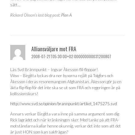
sätt…
Rickard Olsson’s last blog post:
Plan A
Alliansväljare mot FRA
2008-07-21T05:30:00+02:000000000031200807
Läs Svd Brännpunkt – Ingvar Åkesson flil-floppar!
Wow – Birgitta lyckas dra ner byxorna rejält på Tolgfors och
Åkesson i deras resonemang om Afghanistan. Åkesson gör ju en
äkta flip-flop för det inte ska se ut som FRA och regeringen är på
kollissionskurs!
http://www.svd.se/opinion/brannpunkt/artikel_1475275.svd
Annars verkar Birgitta vara inne på samma argument som dig
Rick lagrådet och när kränkningen sker. Med tanke på att FRA-
motståndarna kallar henne okunnig, verkar det inte som att det
är just HON som kan sakfrågan?