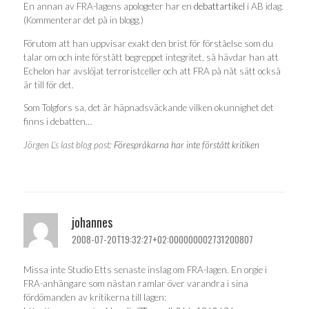
En annan av FRA-lagens apologeter har en
debattartikel
i AB idag.
(Kommenterar det på in blogg.)
Förutom att han uppvisar exakt den brist för förståelse som du
talar om och inte förstått begreppet integritet, så hävdar han att
Echelon har avslöjat terroristceller och att FRA på nåt sätt också
är till för det.
Som Tolgfors sa, det är häpnadsväckande vilken okunnighet det
finns i debatten…
Jörgen L’s last blog post:
Förespråkarna har inte förstått kritiken
johannes
2008-07-20T19:32:27+02:000000002731200807
Missa inte Studio Etts senaste inslag om FRA-lagen. En orgie i
FRA-anhängare som nästan ramlar över varandra i sina
fördömanden av kritikerna till lagen: