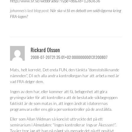
http://www.sr.se/webbradio/?Type=db&Id=1260636
johannes’s last blog post:
När ska vi få en debatt om sakfrågorna kring
FRA-lagen?
Rickard Olsson
2008-07-20T21:35:01+02:000000000131200807
Mats, helt korrekt. Det enda FUN, den tänkta “domstolsliknande
nämnden”, DI och alla andra kontrollorgan har att arbeta med är
vad FRA delger dem.
Ingen av dem har, eller kommer att få, befogenhet att göra
gryningsräder för att kontrollera att de beslutade sökbegreppen
faktiskt är de som matas in, att ingen ändrat i datorernas
programvara eller ens göra personkontroller på de anställda.
Eller som Allan Widman så koncist uttryckte det på ett
seminarium i Almedalen: “Ingen kontrollerar Ingvar Åkesson!”.
Tyvärr tror jag att han på något vis menade det på ett positivt