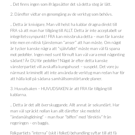
.. Det finns ingen som ifrågasätter det så detta steg är lätt.
2. Därefter vidtar en genomgång av de verktyg som behövs.
.. Detta är knivigare. Man vill helst ha kablar dragna direkt till
FRA så att man har tillgång till ALLT. Detta är inte acceptabelt ur
integritetssynpunkt! FRA kan missbruka detta – man får kanske
inte men en nitisk tjänsteman “anser” att han måste. Om något
år tycker kanske några att “självfallet” måste man väl få spana
mot pedofiler. Ingen med sunt förnuft kan väl vara emot någonting
sådant? Är DU för pedofiler? Något år efter detta kanske
vänsterpartiet vill avskaffa kungahuset – suspekt. Det vore ju
närmast kriminellt att inte använda de verktyg man redan har för
att hålla koll på sådana samhällsomstörtande planer.
3. Huvudsaken – HUVUDSAKEN är att FRA får tillgång till
kablarna.
.. Detta är det allt överskuggande. Allt annat är sekundärt. Har
man väl spräckt nollan kan allt därefter ske medelst
“ändamålsglidning” – man fixar “biffen” med “direktiv” från
regeringen – en baggis.
Folkpartiets “interna” (skit i folket) behandling syftar till att få