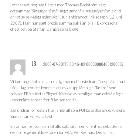
Intressant nog har till och med Thomas Bodström sagt
detsamma:
“Signalspaning är inget annat än massavlyssning, bland
annat av oskyldiga människor”.
(ur anförandet i riksdagen, 12 juni
2007). Han har sagt precis samma sak i år, bl.a. i Expressens
chatt och på Staffan Danielssons blogg.
JB
2008-07-20T15:03:46+02:000000004631200807
Vi kan nog vänta oss en riktig charmoffensiv från förespråkarna i
höst. Jag tror det kommer att dyka upp lämpliga “läckor” som
belyser FRA:s förträfflighet. Kanske avhemligar man också några
underrättelsebedrifter från senare år.
Jag undrar förresten hur länge till som FUN:s ordförande, Anders
Björck, tänker vara tyst.
En annan person som hittills saknats i den offentliga debatten är
den förre generaldirektören för FRA, Per Kjellnäs. Det var väl