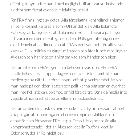
offentlig insyn i efterhand med möjlighet till ansvarsutkrävande
av dem som fattat eventuellt felaktiga beslut.
För FRA finns inget av detta. Alla föreslagna kontrollmekanismer
är bara kosmetika precis som FUN är det idag. Alla ledamöter i
FUn vägrar kategoriskt att tala med media, att svara på frågor,
att vara med i den offentliga debatten. FUN ger inte någon reell
ökad demokratisk dimension åt FRA:s verksamhet. För allt vi vet
kanske FUN träffas en gång i månaden och äter lunch med Ingvar
Åkesson och har inte en aning om vad som händer och sker.
Det är inte bara FRA-lagen som behöver rivas upp. Hela FRA
skulle behöva rivas upp. I dagens demokratiska samhälle har
medborgarna rätt till större insyn i offentlig verksamhet än vad
man hade på den tiden staten och politikerna såg som en överhet
man inte fick sticka upp emot, en tid före de tre O:na då media inte
vågade utmana ett statsråd eller en riksdagsledmot.
Det är ur demokratisk synvinkel också väldigt intressant att det
knappt går att uppbringa en oberoende opinionsbildare och
debattör som försvarar FRA-lagen. Dess tillskyndare är alla
komprometterade – det är Åkesson, det är Tolgfors, deet är
Odenberg, det är Reinfeldt osv.