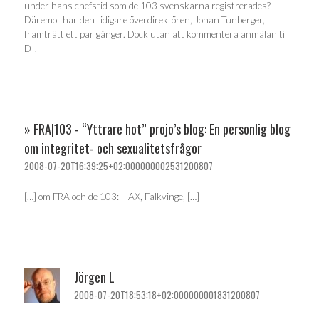
under hans chefstid som de 103 svenskarna registrerades?
Däremot har den tidigare överdirektören, Johan Tunberger,
framträtt ett par gånger. Dock utan att kommentera anmälan till
DI.
» FRA|103 - “Yttrare hot” projo’s blog: En personlig blog
om integritet- och sexualitetsfrågor
2008-07-20T16:39:25+02:000000002531200807
[…] om FRA och de 103: HAX, Falkvinge, […]
Jörgen L
2008-07-20T18:53:18+02:000000001831200807