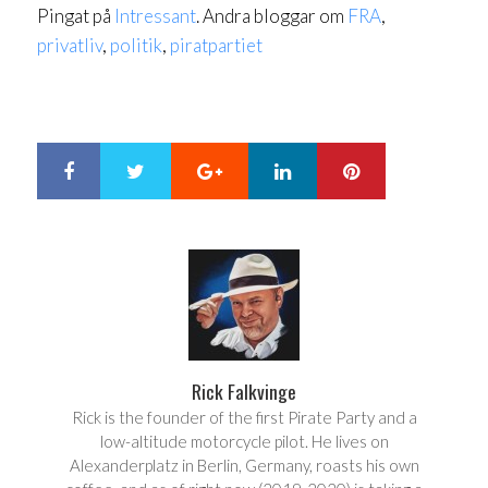
Pingat på
Intressant
. Andra bloggar om
FRA
,
privatliv
,
politik
,
piratpartiet
Google+
LinkedIn
Pinterest
S
T
h
w
a
e
r
e
e
t
Rick Falkvinge
Rick is the founder of the first Pirate Party and a
low-altitude motorcycle pilot. He lives on
Alexanderplatz in Berlin, Germany, roasts his own