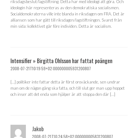
riksdagsbeslut/lagstiftning. Detta har med ideologi att göra. Och
ideologin här representeras av den demokratiska socialismen.
Socialdemokraterna ville inte blanda in riksdagen om FRA. Det är
alliansen som har gått till riksdagen/lagstiftningen. Svaret från
min sida: kollektivet går före individen. Detta är socialism.
Intensifier » Birgitta Ohlsson har fattat poängen
2008-07-21T10:19:59+02:000000005931200807
[…] politiker inte fattar detta är först oroväckande, sen undrar
man om de någon gång ska fatta, och till slut ger man upp hoppet
och inser att det enda som hjälper är att stoppa den där […]
Jakob
2008-07-21T10:24:58+02:000000005831200807