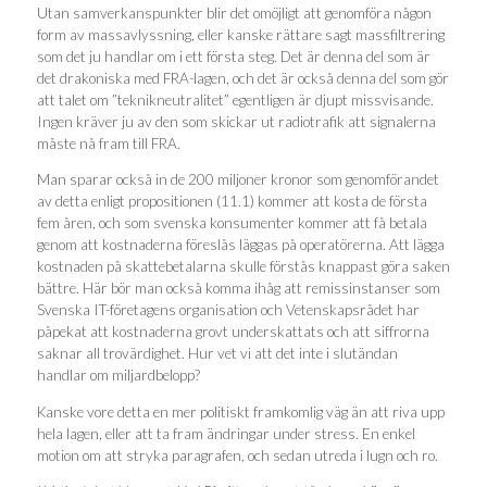
Utan samverkanspunkter blir det omöjligt att genomföra någon
form av massavlyssning, eller kanske rättare sagt massfiltrering
som det ju handlar om i ett första steg. Det är denna del som är
det drakoniska med FRA-lagen, och det är också denna del som gör
att talet om ”teknikneutralitet” egentligen är djupt missvisande.
Ingen kräver ju av den som skickar ut radiotrafik att signalerna
måste nå fram till FRA.
Man sparar också in de 200 miljoner kronor som genomförandet
av detta enligt propositionen (11.1) kommer att kosta de första
fem åren, och som svenska konsumenter kommer att få betala
genom att kostnaderna föreslås läggas på operatörerna. Att lägga
kostnaden på skattebetalarna skulle förstås knappast göra saken
bättre. Här bör man också komma ihåg att remissinstanser som
Svenska IT-företagens organisation och Vetenskapsrådet har
påpekat att kostnaderna grovt underskattats och att siffrorna
saknar all trovärdighet. Hur vet vi att det inte i slutändan
handlar om miljardbelopp?
Kanske vore detta en mer politiskt framkomlig väg än att riva upp
hela lagen, eller att ta fram ändringar under stress. En enkel
motion om att stryka paragrafen, och sedan utreda i lugn och ro.