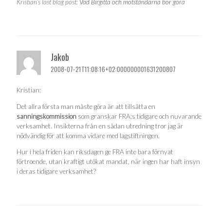
Kristian’s last blog post:
Vad Birgitta och motståndarna bör göra
Jakob
2008-07-21T11:08:16+02:000000001631200807
Kristian:
Det allra första man måste göra är att tillsätta en
sanningskommission
som granskar FRA:s tidigare och nuvarande
verksamhet. Insikterna från en sådan utredning tror jag är
nödvändig för att komma vidare med lagstiftningen.
Hur i hela friden kan riksdagen ge FRA inte bara förnyat
förtroende, utan kraftigt utökat mandat, när ingen har haft insyn
i deras tidigare verksamhet?