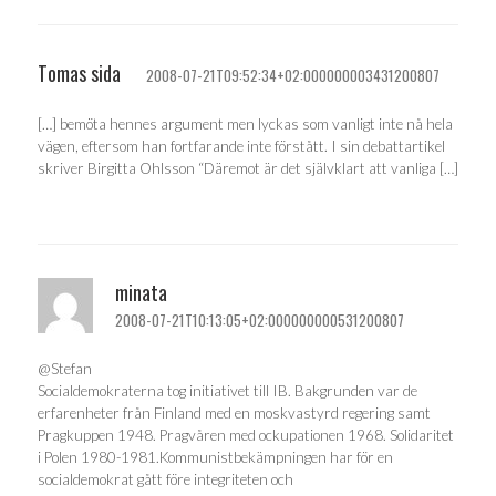
Tomas sida
2008-07-21T09:52:34+02:000000003431200807
[…] bemöta hennes argument men lyckas som vanligt inte nå hela
vägen, eftersom han fortfarande inte förstått. I sin debattartikel
skriver Birgitta Ohlsson “Däremot är det självklart att vanliga […]
minata
2008-07-21T10:13:05+02:000000000531200807
@Stefan
Socialdemokraterna tog initiativet till IB. Bakgrunden var de
erfarenheter från Finland med en moskvastyrd regering samt
Pragkuppen 1948. Pragvåren med ockupationen 1968. Solidaritet
i Polen 1980-1981.Kommunistbekämpningen har för en
socialdemokrat gått före integriteten och