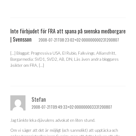
Inte förbjudet för FRA att spana på svenska medborgare
| Svensson
2008-07-21T08:23:02+02:000000000231200807
[…] Bloggat: Progressiva USA, El Rubio, Falkvinge, Alliansfritt,
Borgarmedia: SVD1, SVD2, AB, DN, Läs även andra bloggares
åsikter om FRA, […]
Stefan
2008-07-21T09:49:33+02:000000003331200807
Jag tänkte leka djävulens advokat en liten stund.
Om vi säger att det är möjligt (och sannolikt) att upptäcka och