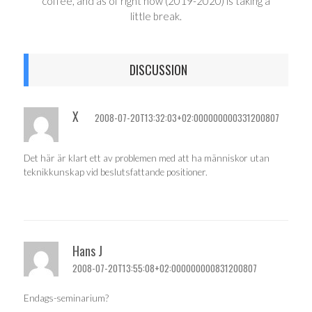
coffee, and as of right now (2019-2020) is taking a
little break.
DISCUSSION
X
2008-07-20T13:32:03+02:000000000331200807
Det här är klart ett av problemen med att ha människor utan
teknikkunskap vid beslutsfattande positioner.
Hans J
2008-07-20T13:55:08+02:000000000831200807
Endags-seminarium?