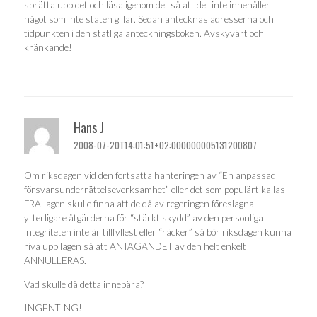
sprätta upp det och läsa igenom det så att det inte innehåller
något som inte staten gillar. Sedan antecknas adresserna och
tidpunkten i den statliga anteckningsboken. Avskyvärt och
kränkande!
Hans J
2008-07-20T14:01:51+02:000000005131200807
Om riksdagen vid den fortsatta hanteringen av “En anpassad
försvarsunderrättelseverksamhet” eller det som populärt kallas
FRA-lagen skulle finna att de då av regeringen föreslagna
ytterligare åtgärderna för “stärkt skydd” av den personliga
integriteten inte är tillfyllest eller “räcker” så bör riksdagen kunna
riva upp lagen så att ANTAGANDET av den helt enkelt
ANNULLERAS.
Vad skulle då detta innebära?
INGENTING!