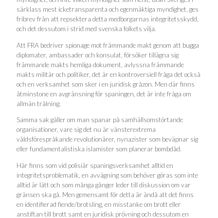
särklass mest icketransparenta och egenmäktiga myndighet, ges
fribrev från att repsektera detta medborgarnas integritetsskydd,
och det dessutom i strid med svenska folkets vilja.
Att FRA bedriver spionage mot främmande makt genom att bugga
diplomater, ambassader och konsulat, försöker tillägna sig
främmande makts hemliga dokument, avlyssna främmande
makts militär och politiker, det är en kontroversiell fråga det också
och en verksamhet som sker i en juridisk gråzon. Men där finns
åtminstone en avgränsning för spaningen, det är inte fråga om
allmän trålning.
Samma sak gäller om man spanar på samhällsomstörtande
organisationer, vare sig det nu är vänsterextrema
våldsförespråkande revolutionärer, nynazister som beväpnar sig
eller fundamentalistiska islamister som planerar bombdåd.
Här finns som vid polisiär spaningsverksamhet alltid en
integritetsproblematik, en avvägning som behöver göras som inte
alltid är lätt och som många gånger leder till diskussion om var
gränsen ska gå. Men gemensamt för detta är ändå att det finns
en identifierad fiende/brotsling, en misstanke om brott eller
anstiftan till brott samt en juridisk prövning och dessutom en