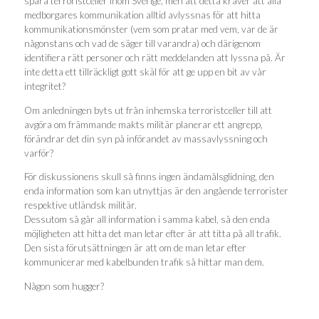
spåra terroristceller inom Sverige, men att detta kräver att alla
medborgares kommunikation alltid avlyssnas för att hitta
kommunikationsmönster (vem som pratar med vem, var de är
någonstans och vad de säger till varandra) och därigenom
identifiera rätt personer och rätt meddelanden att lyssna på. Är
inte detta ett tillräckligt gott skäl för att ge upp en bit av vår
integritet?
Om anledningen byts ut från inhemska terroristceller till att
avgöra om främmande makts militär planerar ett angrepp,
förändrar det din syn på införandet av massavlyssning och
varför?
För diskussionens skull så finns ingen ändamålsglidning, den
enda information som kan utnyttjas är den angående terrorister
respektive utländsk militär.
Dessutom så går all information i samma kabel, så den enda
möjligheten att hitta det man letar efter är att titta på all trafik.
Den sista förutsättningen är att om de man letar efter
kommunicerar med kabelbunden trafik så hittar man dem.
Någon som hugger?