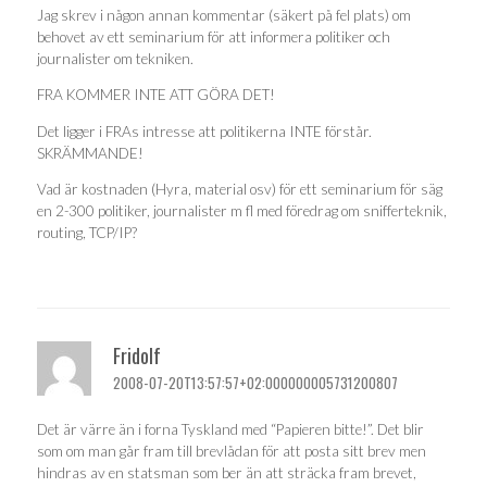
Jag skrev i någon annan kommentar (säkert på fel plats) om
behovet av ett seminarium för att informera politiker och
journalister om tekniken.
FRA KOMMER INTE ATT GÖRA DET!
Det ligger i FRAs intresse att politikerna INTE förstår.
SKRÄMMANDE!
Vad är kostnaden (Hyra, material osv) för ett seminarium för säg
en 2-300 politiker, journalister m fl med föredrag om snifferteknik,
routing, TCP/IP?
Fridolf
2008-07-20T13:57:57+02:000000005731200807
Det är värre än i forna Tyskland med “Papieren bitte!”. Det blir
som om man går fram till brevlådan för att posta sitt brev men
hindras av en statsman som ber än att sträcka fram brevet,