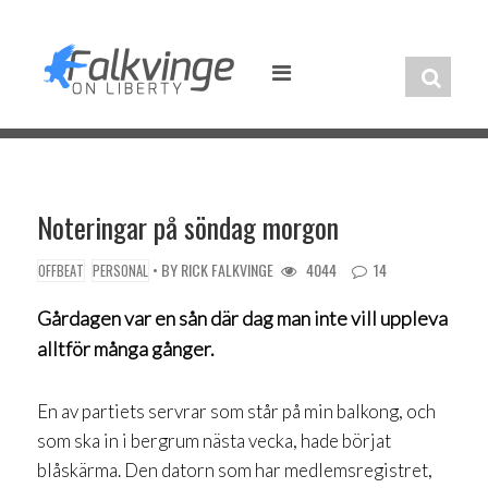
Skip
to
content
Noteringar på söndag morgon
• BY
RICK FALKVINGE
4044
14
OFFBEAT
PERSONAL
Gårdagen var en sån där dag man inte vill uppleva
alltför många gånger.
En av partiets servrar som står på min balkong, och
som ska in i bergrum nästa vecka, hade börjat
blåskärma. Den datorn som har medlemsregistret,