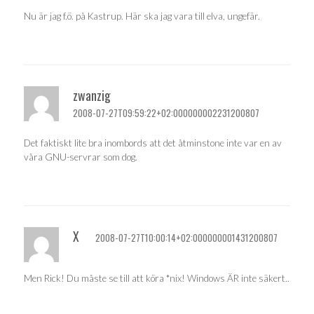
Nu är jag f.ö. på Kastrup. Här ska jag vara till elva, ungefär.
zwanzig
2008-07-27T09:59:22+02:000000002231200807
Det faktiskt lite bra inombords att det åtminstone inte var en av
våra GNU-servrar som dog.
X
2008-07-27T10:00:14+02:000000001431200807
Men Rick! Du måste se till att köra *nix! Windows ÄR inte säkert..