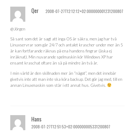
Qer
2008-07-27T12:12:12+02:000000001231200807
@Jörgen
Så sant som det är sagt att inga OS är säkra, men jag har två
Linuxservrar som går 24/7 och antalet krascher under mer än 5
år kan fortfarande räknas på ena handens fingrar (åska ej
inräknat). Min nuvarande spelmaskin kör Windows XP har
ensamt kraschat oftare än så på mindre än två år.
I min värld är den skillnaden mer än “något”, men det innebär
givetvis inte att man inte ska köra backup. Det gör jag med, till en
annan Linuxmaskin som står i ett annat hus. Givetvis.
Hans
2008-07-27T12:51:53+02:000000005331200807