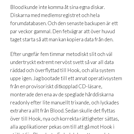
Blood kunde inte komma åt sina egna diskar.
Diskarna med medlemsregistret och hela
forumdatabasen. Och den senaste backupen är ett
par veckor gammal. Den fetvägrar att över huvud
taget starta så att man kan kopiera data från den.
Efter ungefär fem timmar metodiskt slit och väl
undertryckt extremt nervöst svett så var all data
räddad och överflyttad till Hook, och alla system
uppe igen. Jag bootade till ett annat operativsystem
från en provisoriskt ditkopplad CD-läsare,
monterade den ena av de speglade hårddiskarna
readonly efter lite manuellt trixande, och lyckades
extrahera allt från Blood. Sedan skulle det flyttas
över till Hook, nya och korrekta rättigheter sättas,
alla applikationer pekas om till att gå mot Hook i