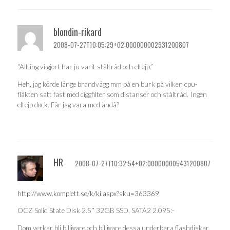
blondin-rikard
2008-07-27T10:05:29+02:000000002931200807
“Allting vi gjort har ju varit ståltråd och eltejp.”
Heh, jag körde länge brandvägg mm på en burk på vilken cpu-
fläkten satt fast med ciggfilter som distanser och ståltråd. Ingen
eltejp dock. Får jag vara med ändå?
HR
2008-07-27T10:32:54+02:000000005431200807
http://www.komplett.se/k/ki.aspx?sku=363369
OCZ Solid State Disk 2.5″ 32GB SSD, SATA2 2.095:-
Dom verkar bli billigare och billigare dessa underbara flashdiskar.