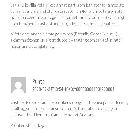
Jag skulle vilja veta vilket annat parti som kan stoltsera med att
deras ledare själv sköter datasystemen (för att inte tala om att
han/hon över huvud taget förstår det minsta om dom) samtidigt
som han/hon i nästa stund livligt deltar i samhällsdebatten.
Måtte dom andra slemmiga krypen (Fredrik, Göran Maud…)
skämma ögonen ur sig tredubbelt var gång dom tar ställning till
någonting datarelaterat.
Punta
2008-07-27T13:54:40+02:000000004031200807
Just det Rick, det är inte politikers uppgift att svara på hur företag
skall lägga upp sina affärsmodeller. Allt annat vore antingen
gränsande till kommunism alternativt fascism.
Politiker stiftar lagar.