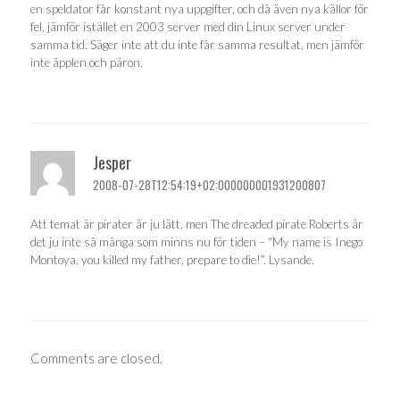
en speldator får konstant nya uppgifter, och då även nya källor för
fel, jämför istället en 2003 server med din Linux server under
samma tid. Säger inte att du inte får samma resultat, men jämför
inte äpplen och päron.
Jesper
2008-07-28T12:54:19+02:000000001931200807
Att temat är pirater är ju lätt, men The dreaded pirate Roberts är
det ju inte så många som minns nu för tiden – “My name is Inego
Montoya, you killed my father, prepare to die!”. Lysande.
Comments are closed.