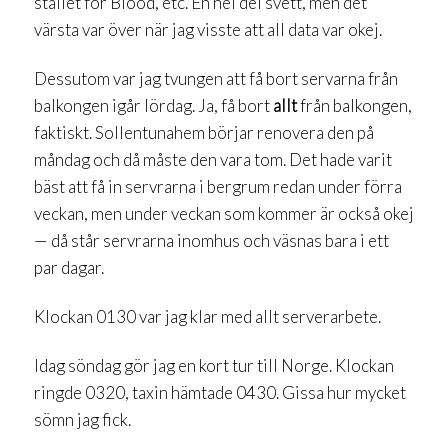
stället för Blood, etc. En hel del svett, men det
värsta var över när jag visste att all data var okej.
Dessutom var jag tvungen att få bort servarna från
balkongen igår lördag. Ja, få bort
allt
från balkongen,
faktiskt. Sollentunahem börjar renovera den på
måndag och då måste den vara tom. Det hade varit
bäst att få in servrarna i bergrum redan under förra
veckan, men under veckan som kommer är också okej
— då står servrarna inomhus och väsnas bara i ett
par dagar.
Klockan 0130 var jag klar med allt serverarbete.
Idag söndag gör jag en kort tur till Norge. Klockan
ringde 0320, taxin hämtade 0430. Gissa hur mycket
sömn jag fick.