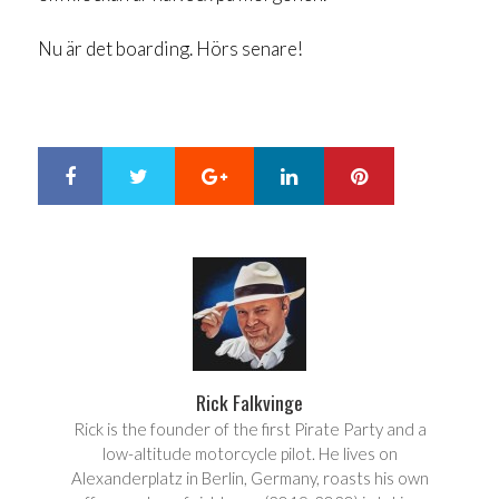
Nu är det boarding. Hörs senare!
Google+
LinkedIn
Pinterest
S
T
h
w
a
e
r
e
e
t
Rick Falkvinge
Rick is the founder of the first Pirate Party and a
low-altitude motorcycle pilot. He lives on
Alexanderplatz in Berlin, Germany, roasts his own