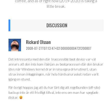
coffee, and as of right now (2019-2020) is taking a
little break.
DISCUSSION
Rickard Olsson
2008-07-27T07:13:47+02:000000004731200807
Det intressanta med den där Inaccessible boot device var väl
annars att den inte kom i början av bootprocessen där den brukar
(dvs när Windows kernel drar in sina egna drivrutiner), utan
strax innan inloggningen, när hela hårdvarurasket redan varit
igång en stund.
För övrigt hoppas jag att du har lärt dig att regelbunden (off-site)
backup inte är ett frivilligt tillval, inte ens om man har speglade
diskar.