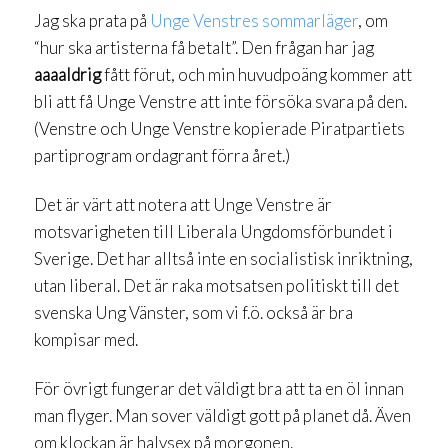
Jag ska prata på
Unge Venstres
sommarläger
, om
“hur ska artisterna få betalt”. Den frågan har jag
aaaaldrig
fått förut, och min huvudpoäng kommer att
bli att få Unge Venstre att inte försöka svara på den.
(Venstre och Unge Venstre kopierade Piratpartiets
partiprogram ordagrant förra året.)
Det är värt att notera att Unge Venstre är
motsvarigheten till Liberala Ungdomsförbundet i
Sverige. Det har alltså inte en socialistisk inriktning,
utan liberal. Det är raka motsatsen politiskt till det
svenska Ung Vänster, som vi f.ö. också är bra
kompisar med.
För övrigt fungerar det väldigt bra att ta en öl innan
man flyger. Man sover väldigt gott på planet då. Även
om klockan är halvsex på morgonen.