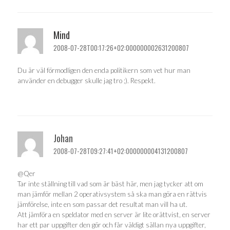
Mind
2008-07-28T00:17:26+02:000000002631200807
Du är väl förmodligen den enda politikern som vet hur man
använder en debugger skulle jag tro ;). Respekt.
Johan
2008-07-28T09:27:41+02:000000004131200807
@Qer
Tar inte ställning till vad som är bäst här, men jag tycker att om
man jämför mellan 2 operativsystem så ska man göra en rättvis
jämförelse, inte en som passar det resultat man vill ha ut.
Att jämföra en speldator med en server är lite orättvist, en server
har ett par uppgifter den gör och får väldigt sällan nya uppgifter,