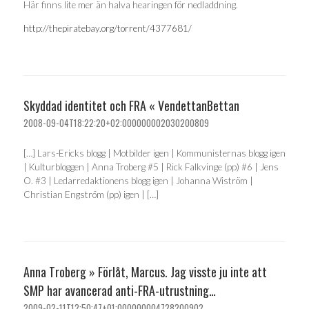
Här finns lite mer än halva hearingen för nedladdning.
http://thepiratebay.org/torrent/4377681/
Skyddad identitet och FRA « VendettanBettan
2008-09-04T18:22:20+02:000000002030200809
[…] Lars-Ericks blogg | Motbilder igen | Kommunisternas blogg igen
| Kulturbloggen | Anna Troberg #5 | Rick Falkvinge (pp) #6 | Jens
O. #3 | Ledarredaktionens blogg igen | Johanna Wiström |
Christian Engström (pp) igen | […]
Anna Troberg » Förlåt, Marcus. Jag visste ju inte att
SMP har avancerad anti-FRA-utrustning…
2009-02-11T12:50:47+01:000000004728200902