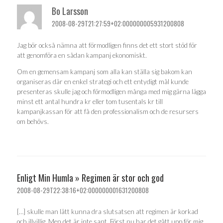
Bo Larsson
2008-08-29T21:27:59+02:000000005931200808
Jag bör också nämna att förmodligen finns det ett stort stöd för
att genomföra en sådan kampanj ekonomiskt.
Om en gemensam kampanj som alla kan ställa sig bakom kan
organiseras där en enkel strategi och ett entydigt mål kunde
presenteras skulle jag och förmodligen många med mig gärna lägga
minst ett antal hundra kr eller tom tusentals kr till
kampanjkassan för att få den professionalism och de resursers
om behövs.
Enligt Min Humla » Regimen är stor och god
2008-08-29T22:38:16+02:000000001631200808
[…] skulle man lätt kunna dra slutsatsen att regimen är korkad
och illvillig. Men det är inte sant. Först nu har det gått upp för mig