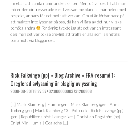
innebär att samla namnunderskrifter. Men, då vill det till att man
möter den ointresserade eller tveksamme bland allmänheten med
respekt, annars får det motsatt verkan. Om vi är förbannade på
att makten inte lyssnar på oss, då kan vi lära av det hur vi ska
bemöta andra
För övrigt tyckte jag att det var en intressant
dag, men det var också trevligt att träffa er alla som jag hittills
bara mött via bloggandet.
Rick Falkvinge (pp) » Blog Archive » FRA-resumé 1:
Oreglerad avlyssning är olaglig avlyssning
2008-08-30T18:27:37+02:000000003731200808
[…] Mark Klamberg | Flumungen | Mark Klamberg igen | Anna
Troberg igen | Mark Klamberg #3 | Politruck | Rick Falkvinge (pp)
igen | Republikens röst i kungariket | Christian Engström (pp) |
Enligt Min Humla | Gealachs […]