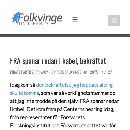
Skip
to
content
FRA spanar redan i kabel, bekräftat
• BY
RICK FALKVINGE
2875
27
PIRATE PARTIES
PRIVACY
Idag kom så
den bekräftelse jag hoppats aldrig
skulle komma
, som var så verklighetsfrämmande
att jag inte trodde på den själv. FRA spanar redan
i kabel. Det kom fram på Centerns hearing idag,
från representater för Försvarets
Forskningsinstitut och Försvarsutskottet var för