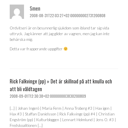
Smen
2008-08-31T22:03:27+02:000000002731200808
Ordvitseri är en besynnerlig sjukdom som ibland tar sig vida
uttryck. Jag känner att jag glider av vagnen, men jag kan inte
behärska mig.
Detta var frapperande uppgifter
Rick Falkvinge (pp) » Det är skillnad på att knulla och
att bli våldtagen
2008-09-01T12:30:38+02:000000003830200809
[…] | Johan Ingerö | Maria Ferm | Anna Troberg #3 | Hax igen |
Hax #3 | Staffan Danielsson | Rick Falkvinge (pp) #4 | Christian
Engström (pp) | Kulturbloggen | Lennart Holmlund | Jens O. #3 |
Fredskoalitionen […]