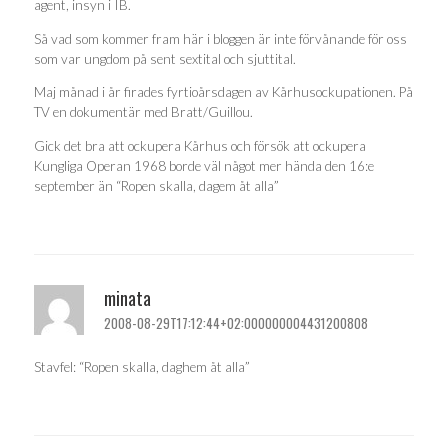
agent, insyn i IB.
Så vad som kommer fram här i bloggen är inte förvånande för oss
som var ungdom på sent sextital och sjuttital.
Maj månad i år firades fyrtioårsdagen av Kårhusockupationen. På
TV en dokumentär med Bratt/Guillou.
Gick det bra att ockupera Kårhus och försök att ockupera
Kungliga Operan 1968 borde väl något mer hända den 16:e
september än “Ropen skalla, dagem åt alla”
minata
2008-08-29T17:12:44+02:000000004431200808
Stavfel: “Ropen skalla, daghem åt alla”