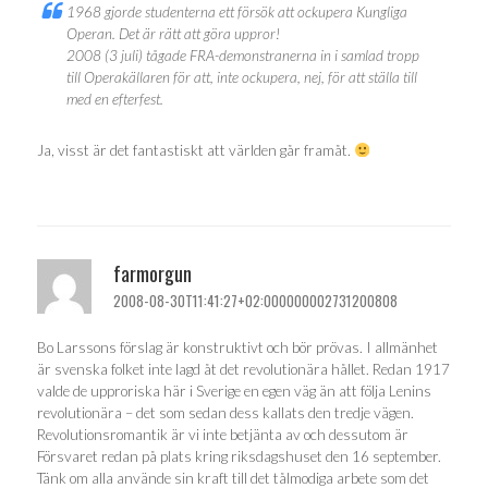
1968 gjorde studenterna ett försök att ockupera Kungliga
Operan. Det är rätt att göra uppror!
2008 (3 juli) tågade FRA-demonstranerna in i samlad tropp
till Operakällaren för att, inte ockupera, nej, för att ställa till
med en efterfest.
Ja, visst är det fantastiskt att världen går framåt.
farmorgun
2008-08-30T11:41:27+02:000000002731200808
Bo Larssons förslag är konstruktivt och bör prövas. I allmänhet
är svenska folket inte lagd åt det revolutionära hållet. Redan 1917
valde de upproriska här i Sverige en egen väg än att följa Lenins
revolutionära – det som sedan dess kallats den tredje vägen.
Revolutionsromantik är vi inte betjänta av och dessutom är
Försvaret redan på plats kring riksdagshuset den 16 september.
Tänk om alla använde sin kraft till det tålmodiga arbete som det