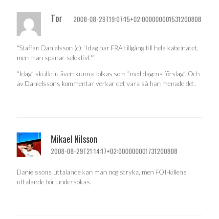
Tor
2008-08-29T19:07:15+02:000000001531200808
“Staffan Danielsson (c): ‘Idag har FRA tillgång till hela kabelnätet,
men man spanar selektivt.'”
“Idag” skulle ju även kunna tolkas som “med dagens förslag”. Och
av Danielssons kommentar verkar det vara så han menade det.
Mikael Nilsson
2008-08-29T21:14:17+02:000000001731200808
Danielssons uttalande kan man nog stryka, men FOI-killens
uttalande bör undersökas.