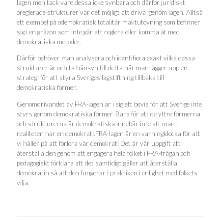
lagen men tack vare dessa icke synbara och därför juridiskt
oreglerade strukturer var det möjligt att driva igenom lagen. Alltså
ett exempel på odemokratisk totalitär maktutövning som befinner
sig i en gråzon som inte går att reglera eller komma åt med
demokratiska metoder.
Därför behöver man analysera och identifiera exakt vilka dessa
strukturer är och ta hänsyn till detta när man lägger upp en
strategi för att styra Sveriges lagstiftning tillbaka till
demokratiska former.
Genomdrivandet av FRA-lagen är i sig ett bevis för att Sverige inte
styrs genom demokratiska former. Bara för att de yttre formerna
och strukturerna är demokratiska innebär inte att man i
realiteten har en demokrati.FRA-lagen är en varningklocka för att
vi håller på att förlora vår demokrati Det är vår uppgift att
återställa den genom att engagera hela folket i FRA-frågan och
pedagogiskt förklara att det samtidigt gäller att återställa
demokratin så att den fungerar i praktiken i enlighet med folkets
vilja.