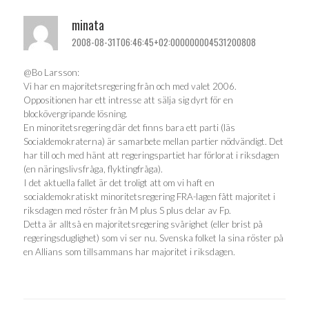
minata
2008-08-31T06:46:45+02:000000004531200808
@Bo Larsson:
Vi har en majoritetsregering från och med valet 2006.
Oppositionen har ett intresse att sälja sig dyrt för en
blockövergripande lösning.
En minoritetsregering där det finns bara ett parti (läs
Socialdemokraterna) är samarbete mellan partier nödvändigt. Det
har till och med hänt att regeringspartiet har förlorat i riksdagen
(en näringslivsfråga, flyktingfråga).
I det aktuella fallet är det troligt att om vi haft en
socialdemokratiskt minoritetsregering FRA-lagen fått majoritet i
riksdagen med röster från M plus S plus delar av Fp.
Detta är alltså en majoritetsregering svårighet (eller brist på
regeringsduglighet) som vi ser nu. Svenska folket la sina röster på
en Allians som tillsammans har majoritet i riksdagen.