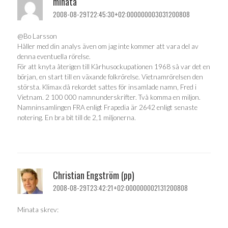
minata
2008-08-29T22:45:30+02:000000003031200808
@Bo Larsson
Håller med din analys även om jag inte kommer att vara del av
denna eventuella rörelse.
För att knyta återigen till Kårhusockupationen 1968 så var det en
början, en start till en växande folkrörelse. Vietnamrörelsen den
största. Klimax då rekordet sattes för insamlade namn, Fred i
Vietnam. 2 100 000 namnunderskrifter. Två komma en miljon.
Namninsamlingen FRA enligt Frapedia är 2642 enligt senaste
notering. En bra bit till de 2,1 miljonerna.
Christian Engström (pp)
2008-08-29T23:42:21+02:000000002131200808
Minata skrev: