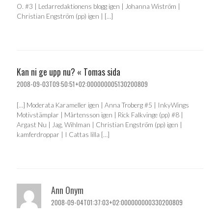
O. #3 | Ledarredaktionens blogg igen | Johanna Wiström |
Christian Engström (pp) igen | […]
Kan ni ge upp nu? « Tomas sida
2008-09-03T09:50:51+02:000000005130200809
[…] Moderata Karameller igen | Anna Troberg #5 | InkyWings
Motivstämplar | Mårtensson igen | Rick Falkvinge (pp) #8 |
Argast Nu | Jag, Wihlman | Christian Engström (pp) igen |
kamferdroppar | I Cattas lilla […]
Ann Onym
2008-09-04T01:37:03+02:000000000330200809