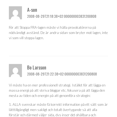
A-son
2008-08-29T21:18:38+02:000000003831200808
För att Stoppa FRA-lagen måste vi hålla provokatörerna på
nödvändigt avstånd. De är andra sidan som bryter mot lagen, inte
vi som vill stoppa lagen.
Bo Larsson
2008-08-29T21:22:38+02:000000003831200808
Vi måste ha en mer professionell strategi. Istället för att lägga en
massa energi på att skriva bloggar etc, fokusera på att lägga den
mesta av tiden och energin på att genomföra strategin:
1. ALLA svenskar måste få korrekt information på ett sätt som är
lätttillgängligt men sakligt och totalt övertygande så att alla
förstår och därmed väljer sida, dvs inser det ohållbara och