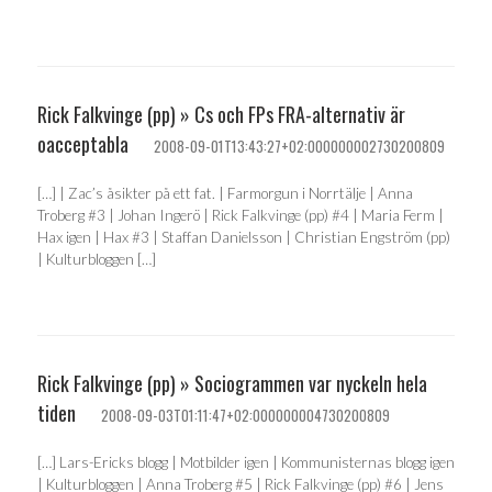
Rick Falkvinge (pp) » Cs och FPs FRA-alternativ är
oacceptabla
2008-09-01T13:43:27+02:000000002730200809
[…] | Zac’s åsikter på ett fat. | Farmorgun i Norrtälje | Anna
Troberg #3 | Johan Ingerö | Rick Falkvinge (pp) #4 | Maria Ferm |
Hax igen | Hax #3 | Staffan Danielsson | Christian Engström (pp)
| Kulturbloggen […]
Rick Falkvinge (pp) » Sociogrammen var nyckeln hela
tiden
2008-09-03T01:11:47+02:000000004730200809
[…] Lars-Ericks blogg | Motbilder igen | Kommunisternas blogg igen
| Kulturbloggen | Anna Troberg #5 | Rick Falkvinge (pp) #6 | Jens