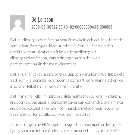
Bo Larsson
2008-08-30T22:55:43+02:000000004331200808
Det är riksdagsledamöterna som är nyckeln och det är ytterst de
som måste övertygas. Namnunderskrifter i all ära men den
direkta kommunikationen från varje medborgare till
riksdagsledamöterna, partiledningarna och de lokala
partigrupperna är det mest väsentliga.
Det är där trycket måste byggas upp och vara kontinuerligt på ett
sätt som klargöra för ledamöterna och partiledningarna att om de
inte följer folkets vilja har de ingen framtid.
Det finns mer eller mindre osynliga maktstrukturer i riksdagen,
grupptryck, partipiska, personlig påverkan och andra dynamiska
grupp psykologiska kontroll- och härskarmetoder som spelar en
väsentlig roll för utfallet och vad som lagstiftas.
Omröstningen av FRA-lagen är i sig ett bra exempel på detta. Det
tycks som om det i realiteten var en minoritet som var för FRA-