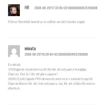
HR
2008-08-29T17:32:05+02:000000000531200808
Führer Reinfeldt beordrar in militär om det händer något.
minata
2008-08-29T18:28:49+02:000000004931200808
En detalj:
1968 gjorde studenterna ett försök att ockupera Kungliga
Operan. Det är rätt att göra uppror!
2008 (3 juli) tågade FRA-demonstranerna in i samlad tropp till
Operakällaren för att, inte ockupera, nej, för att ställa till med en
efterfest.