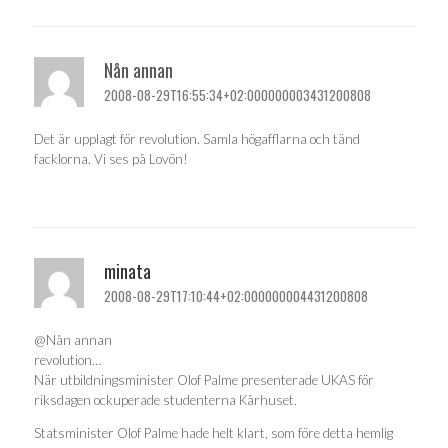
Nån annan
2008-08-29T16:55:34+02:000000003431200808
Det är upplagt för revolution. Samla högafflarna och tänd
facklorna. Vi ses på Lovön!
minata
2008-08-29T17:10:44+02:000000004431200808
@Nån annan
revolution…
När utbildningsminister Olof Palme presenterade UKAS för
riksdagen ockuperade studenterna Kårhuset.
Statsminister Olof Palme hade helt klart, som före detta hemlig