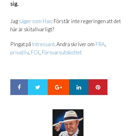
sig.
Jag
säger som Hax
: Förstår inte regeringen att det
här är skitallvarligt?
Pingat på
Intressant
. Andra skriver om
FRA
,
privatliv
,
FOI
,
Försvarsutskottet
Google+
LinkedIn
Pinterest
S
T
h
w
a
e
r
e
e
t