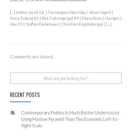
[…] åsikter på ett fat. | Farmorgun i Norrtälje | Johan Ingerö |
Anna Troberg #3 | Rick Falkvinge (pp) #4 | Maria Ferm | Hax igen |
Hax #3 | Staffan Danielsson | Christian Engström (pp) | […]
Comments are closed.
Search
for:
RECENT POSTS
Contemporary Politics is Much Better Understood
Using Maslow Pyramid Than The Economic Left-to-
Right Scale