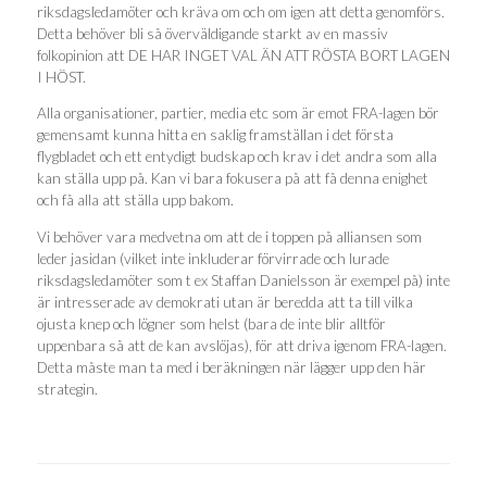
riksdagsledamöter och kräva om och om igen att detta genomförs.
Detta behöver bli så överväldigande starkt av en massiv
folkopinion att DE HAR INGET VAL ÄN ATT RÖSTA BORT LAGEN
I HÖST.
Alla organisationer, partier, media etc som är emot FRA-lagen bör
gemensamt kunna hitta en saklig framställan i det första
flygbladet och ett entydigt budskap och krav i det andra som alla
kan ställa upp på. Kan vi bara fokusera på att få denna enighet
och få alla att ställa upp bakom.
Vi behöver vara medvetna om att de i toppen på alliansen som
leder jasidan (vilket inte inkluderar förvirrade och lurade
riksdagsledamöter som t ex Staffan Danielsson är exempel på) inte
är intresserade av demokrati utan är beredda att ta till vilka
ojusta knep och lögner som helst (bara de inte blir alltför
uppenbara så att de kan avslöjas), för att driva igenom FRA-lagen.
Detta måste man ta med i beräkningen när lägger upp den här
strategin.