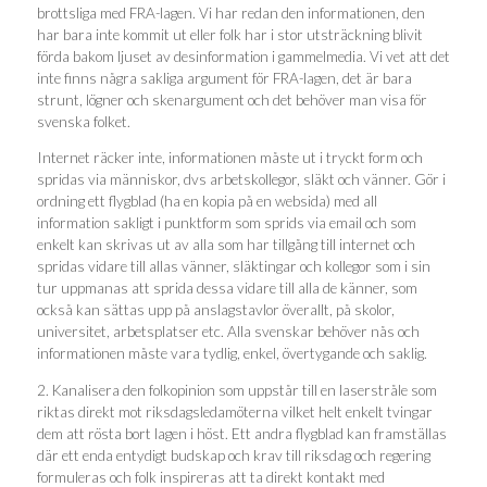
brottsliga med FRA-lagen. Vi har redan den informationen, den
har bara inte kommit ut eller folk har i stor utsträckning blivit
förda bakom ljuset av desinformation i gammelmedia. Vi vet att det
inte finns några sakliga argument för FRA-lagen, det är bara
strunt, lögner och skenargument och det behöver man visa för
svenska folket.
Internet räcker inte, informationen måste ut i tryckt form och
spridas via människor, dvs arbetskollegor, släkt och vänner. Gör i
ordning ett flygblad (ha en kopia på en websida) med all
information sakligt i punktform som sprids via email och som
enkelt kan skrivas ut av alla som har tillgång till internet och
spridas vidare till allas vänner, släktingar och kollegor som i sin
tur uppmanas att sprida dessa vidare till alla de känner, som
också kan sättas upp på anslagstavlor överallt, på skolor,
universitet, arbetsplatser etc. Alla svenskar behöver nås och
informationen måste vara tydlig, enkel, övertygande och saklig.
2. Kanalisera den folkopinion som uppstår till en laserstråle som
riktas direkt mot riksdagsledamöterna vilket helt enkelt tvingar
dem att rösta bort lagen i höst. Ett andra flygblad kan framställas
där ett enda entydigt budskap och krav till riksdag och regering
formuleras och folk inspireras att ta direkt kontakt med