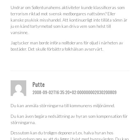
Undrar om Sollentunahems aktiviteter kunde klassificeras som
terrorism riktad mot svensk medborgares nattsömn? Eller
kanske psykisk misshandel. Att kontinuerligt inte tillåta sömn är
ju en känd tortyrmetod som kan driva vem som helst till
vansinne.
Jag tycker man borde införa nolltolerans för oljud i närheten av
bostäder. Det skulle förbättra folkhälsan avservärt.
Putte
2008-09-02T16:35:20+02:000000002030200809
Du kan anmäla störningarna till kommunens miljönämnd.
Du kan även begära nedsättning av hyran som kompensation för
störningarna.
Dessutom kan du troligen deponera t.ex. halva hyran hos
Länstyrelsen pga av att du ligger i tvist med hyresvärden. Du kan