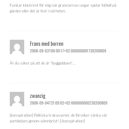
Funkar klockrent för mig när grannarnas ungar spelar fotboll på
gården eller det är fest i närheten.
Frans med borren
2008-09-03T00:00:17+02:000000001730200809
Är du säker på att de är “byggjobbare”…
zwanzig
2008-09-04T21:09:02+02:000000000230200809
[konspiration] Politiska trakasserier, de försöker sänka vår
partiledare genom sömnbrist! [/konspiration]