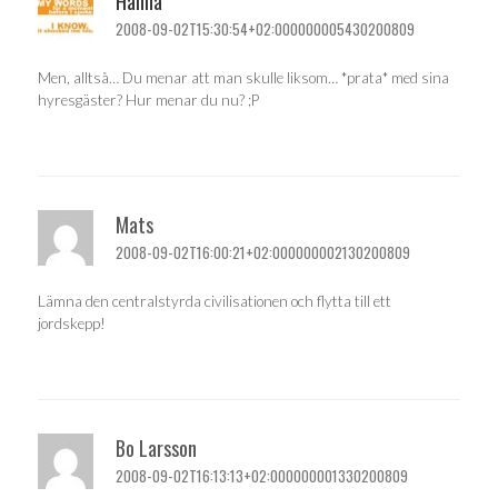
Hanna
2008-09-02T15:30:54+02:000000005430200809
Men, alltså… Du menar att man skulle liksom… *prata* med sina
hyresgäster? Hur menar du nu? ;P
Mats
2008-09-02T16:00:21+02:000000002130200809
Lämna den centralstyrda civilisationen och flytta till ett
jordskepp!
Bo Larsson
2008-09-02T16:13:13+02:000000001330200809