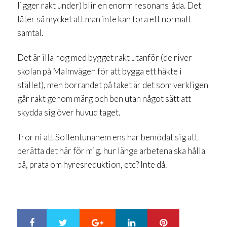
ligger rakt under) blir en enorm resonanslåda. Det
låter så mycket att man inte kan föra ett normalt
samtal.
Det är illa nog med bygget rakt utanför (de river
skolan på Malmvägen för att bygga ett häkte i
stället), men borrandet på taket är det som verkligen
går rakt genom märg och ben utan något sätt att
skydda sig över huvud taget.
Tror ni att Sollentunahem ens har bemödat sig att
berätta det här för mig, hur länge arbetena ska hålla
på, prata om hyresreduktion, etc? Inte då.
Google+
LinkedIn
Pinterest
S
T