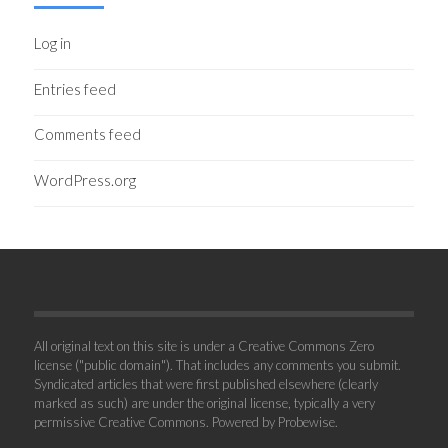
Log in
Entries feed
Comments feed
WordPress.org
All original text on this site is under a Creative Commons Zero
license ("public domain"). That includes any comments you submit.
Syndicated articles that were first published elsewhere (clearly
marked as such) are under the original license, typically a very
permissive Creative Commons. Powered by
Probewise
.