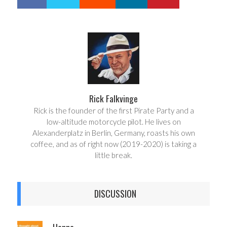
h
w
a
e
r
e
e
t
Rick Falkvinge
Rick is the founder of the first Pirate Party and a
low-altitude motorcycle pilot. He lives on
Alexanderplatz in Berlin, Germany, roasts his own
coffee, and as of right now (2019-2020) is taking a
little break.
DISCUSSION