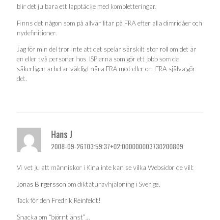
blir det ju bara ett lapptäcke med kompletteringar.
Finns det någon som på allvar litar på FRA efter alla dimridåer och
nydefinitioner.
Jag för min del tror inte att det spelar särskilt stor roll om det är
en eller två personer hos ISP:erna som gör ett jobb som de
säkerligen arbetar väldigt nära FRA med eller om FRA själva gör
det.
Hans J
2008-09-26T03:59:37+02:000000003730200809
Vi vet ju att människor i Kina inte kan se vilka Websidor de vill:
Jonas Birgersson
om diktaturavhjälpning i Sverige.
Tack för den Fredrik Reinfeldt!
Snacka om “björntjänst”…