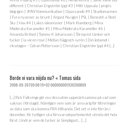
different | Christian Engström (pp) #3 | Mitt Uppsala | projo’s
blog igen | JMW Kommunikation | Opassande #9 | Studiomannen
| Fyra nyanser av brunt | Argast Nu igen | PSL | Beneath a Steel
Sky | Hax #4 | Lakes lakonismer | Mark Klamberg | Mina
Moderata Karameller #5 | Mina Moderata Karameller #6 |
Amanda Brihed | Tommy K Johansson | Törnqvist tänker och
tycker | la vie en rose | Mellan hägg och syrén | Din ledamot i
riksdagen – Göran Pettersson | Christian Engström (pp) #4 […]
Borde vi vara nöjda nu? « Tomas sida
2008-09-26T09:08:19+02:000000001930200809
[…] Rick Falkvinge gör oss dessutom uppmärksamma på vad som
saknas i förslaget. Nämligen vem som är ansvarig för filtreringen
av data som ska komma FRA tillhanda. Det vet vi inte förrän i
december, för tydligen ska försvarsdepartementet utreda det hela
först. Undrar vem de tycker är lämpligast… […]