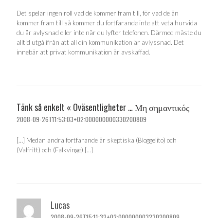
Det spelar ingen roll vad de kommer fram till, för vad de än
kommer fram till så kommer du fortfarande inte att veta hurvida
du är avlysnad eller inte när du lyfter telefonen. Därmed måste du
alltid utgå ifrån att all din kommunikation är avlyssnad. Det
innebär att privat kommunikation är avskaffad.
Tänk så enkelt « Oväsentligheter … Μη σημαντικός
2008-09-26T11:53:03+02:000000000330200809
[…] Medan andra fortfarande är skeptiska (Bloggelito) och
(Valfritt) och (Falkvinge) […]
Lucas
2008-09-26T15:11:32+02:000000003230200809