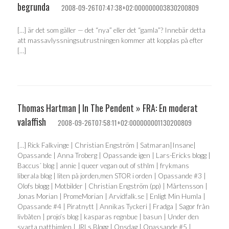
begrunda
2008-09-26T07:47:38+02:000000003830200809
[…] är det som gäller — det “nya” eller det “gamla”? Innebär detta
att massavlyssningsutrustningen kommer att kopplas på efter
[…]
Thomas Hartman | In The Pendent » FRA: En moderat
valaffish
2008-09-26T07:58:11+02:000000001130200809
[…] Rick Falkvinge | Christian Engström | Satmaran|Insane|
Opassande | Anna Troberg | Opassande igen | Lars-Ericks blogg |
Baccus´ blog | annie | queer vegan out of sthlm | frykmans
liberala blog | liten på jorden,men STOR i orden | Opassande #3 |
Olofs blogg | Motbilder | Christian Engström (pp) | Mårtensson |
Jonas Morian | PromeMorian | Arvidfalk.se | Enligt Min Humla |
Opassande #4 | Piratnytt | Annikas Tyckeri | Fradga | Sagor från
livbåten | projo’s blog | kasparas regnbue | basun | Under den
svarta natthimlen | JRLs Blogg | Onsdag | Opassande #5 |