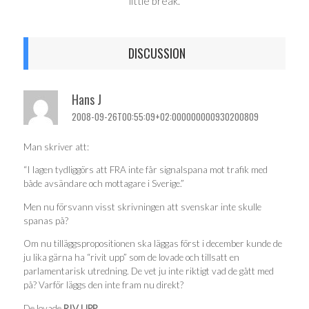
little break.
DISCUSSION
Hans J
2008-09-26T00:55:09+02:000000000930200809
Man skriver att:
“I lagen tydliggörs att FRA inte får signalspana mot trafik med
både avsändare och mottagare i Sverige.”
Men nu försvann visst skrivningen att svenskar inte skulle
spanas på?
Om nu tilläggspropositionen ska läggas först i december kunde de
ju lika gärna ha “rivit upp” som de lovade och tillsatt en
parlamentarisk utredning. De vet ju inte riktigt vad de gått med
på? Varför läggs den inte fram nu direkt?
De lovade
RIV UPP