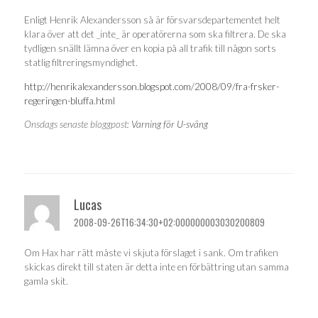
Enligt Henrik Alexandersson så är försvarsdepartementet helt
klara över att det _inte_ är operatörerna som ska filtrera. De ska
tydligen snällt lämna över en kopia på all trafik till någon sorts
statlig filtreringsmyndighet.
http://henrikalexandersson.blogspot.com/2008/09/fra-frsker-
regeringen-bluffa.html
Onsdags senaste bloggpost:
Varning för U-sväng
Lucas
2008-09-26T16:34:30+02:000000003030200809
Om Hax har rätt måste vi skjuta förslaget i sank. Om trafiken
skickas direkt till staten är detta inte en förbättring utan samma
gamla skit.