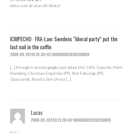
detta svek de utan att blinka!
ICMPECHO · FRA-Law: Swedens “liberal party” put the
last nail in the coffin
2008-09-26T01:01:30+02:000000003030200809
[…] through translate.google.com) about this: HAX, Copyriot, Mark
Klamberg, Christian Engström (PP), Rick Falkvinge (PP),
Opassande, Rosetta Sten (Anna […]
Lucas
2008-09-26T03:13:28+02:000000002830200809
Rick: