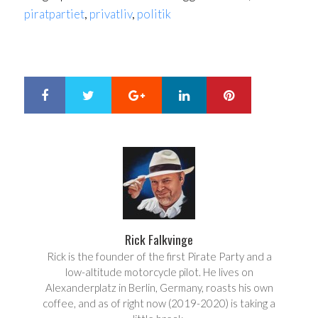
piratpartiet
,
privatliv
,
politik
Google+
LinkedIn
Pinterest
S
T
h
w
a
e
r
e
e
t
Rick Falkvinge
Rick is the founder of the first Pirate Party and a
low-altitude motorcycle pilot. He lives on
Alexanderplatz in Berlin, Germany, roasts his own
coffee, and as of right now (2019-2020) is taking a