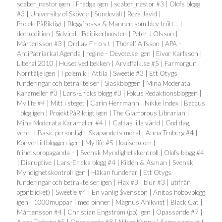
scaber_nestor igen | Fradga igen | scaber_nestor #3 | Olofs blogg
#3 | University of Skövde | Sundevall | Reza Javid |
ProjektPåRiktigt | Bloggfrossa & Mannen som blev trött… |
deep.edition | Sidvind | Politikerboosten | Peter J Olsson |
Mårtensson #3 | Ord av F r o s t | Thoralf Alfsson | APA –
AntiPatriarkal Agenda | regine – Devote.se igen | Eivor Karlsson |
Liberal 2010 | Huset ved bekken | Arvidfalk.se #5 | Farmorgun i
Norrtälje igen | I polemik | Attila | Sweetie #3 | Ett Otygs
funderingar och betraktelser | Slaskbloggen | Mina Moderata
Karameller #3 | Lars-Ericks blogg #3 | Fokus Redaktionsbloggen |
My life #4 | Mitt i steget | Carin Herrmann | Nikke Index | Baccus
´ blog igen | ProjektPåRiktigt igen | The Glamorous Librarian |
Mina Moderata Karameller #4 | I Cattas lilla värld | God dag,
verd! | Basic personligt | Skapandets moral | Anna Troberg #4 |
Konvertittbloggen igen | My life #5 | louisep.com |
frihetspropaganda – | Svensk Myndighetskontroll | Olofs blogg #4
| Disruptive | Lars-Ericks blogg #4 | Kildén & Åsman | Svensk
Myndighetskontroll igen | Håkan funderar | Ett Otygs
funderingar och betraktelser igen | Hax #3 | blur #3 | utifrån
ögonblicket) | Sweetie #4 | En vanlig $vensson | Anitas hobbyblogg
igen | 1000muppar | med pinner | Magnus Ahlkvist | Black Cat |
Mårtensson #4 | Christian Engström (pp) igen | Opassande #7 |
Anna Troberg #5 | Opassande #8 | Nihao Kenny | Same same but