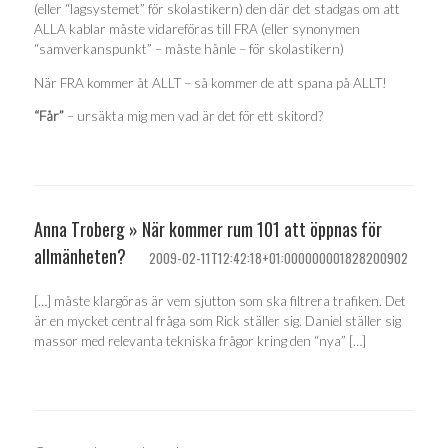
(eller “lagsystemet” för skolastikern) den där det stadgas om att
ALLA kablar måste vidareföras till FRA (eller synonymen
“samverkanspunkt” – måste hånle – för skolastikern)
När FRA kommer åt ALLT – så kommer de att spana på ALLT!
“Får”
– ursäkta mig men vad är det för ett skitord?
Anna Troberg » När kommer rum 101 att öppnas för
allmänheten?
2009-02-11T12:42:18+01:000000001828200902
[…] måste klargöras är vem sjutton som ska filtrera trafiken. Det
är en mycket central fråga som Rick ställer sig. Daniel ställer sig
massor med relevanta tekniska frågor kring den “nya” […]