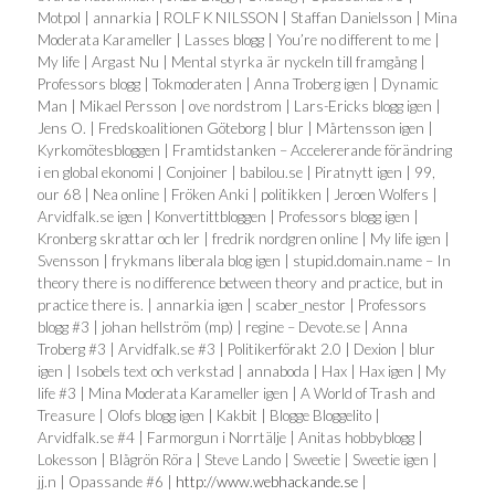
Motpol | annarkia | ROLF K NILSSON | Staffan Danielsson | Mina
Moderata Karameller | Lasses blogg | You’re no different to me |
My life | Argast Nu | Mental styrka är nyckeln till framgång |
Professors blogg | Tokmoderaten | Anna Troberg igen | Dynamic
Man | Mikael Persson | ove nordstrom | Lars-Ericks blogg igen |
Jens O. | Fredskoalitionen Göteborg | blur | Mårtensson igen |
Kyrkomötesbloggen | Framtidstanken – Accelererande förändring
i en global ekonomi | Conjoiner | babilou.se | Piratnytt igen | 99,
our 68 | Nea online | Fröken Anki | politikken | Jeroen Wolfers |
Arvidfalk.se igen | Konvertittbloggen | Professors blogg igen |
Kronberg skrattar och ler | fredrik nordgren online | My life igen |
Svensson | frykmans liberala blog igen | stupid.domain.name – In
theory there is no difference between theory and practice, but in
practice there is. | annarkia igen | scaber_nestor | Professors
blogg #3 | johan hellström (mp) | regine – Devote.se | Anna
Troberg #3 | Arvidfalk.se #3 | Politikerförakt 2.0 | Dexion | blur
igen | Isobels text och verkstad | annaboda | Hax | Hax igen | My
life #3 | Mina Moderata Karameller igen | A World of Trash and
Treasure | Olofs blogg igen | Kakbit | Blogge Bloggelito |
Arvidfalk.se #4 | Farmorgun i Norrtälje | Anitas hobbyblogg |
Lokesson | Blågrön Röra | Steve Lando | Sweetie | Sweetie igen |
jj.n | Opassande #6 |
http://www.webhackande.se
|