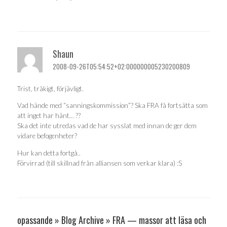
Shaun
2008-09-26T05:54:52+02:000000005230200809
Trist, tråkigt, förjävligt.
Vad hände med “sanningskommission”? Ska FRA få fortsätta som
att inget har hänt… ??
Ska det inte utredas vad de har sysslat med innan de ger dem
vidare befogenheter?
Hur kan detta fortgå..
Förvirrad (till skillnad från alliansen som verkar klara) :S
opassande » Blog Archive » FRA — massor att läsa och