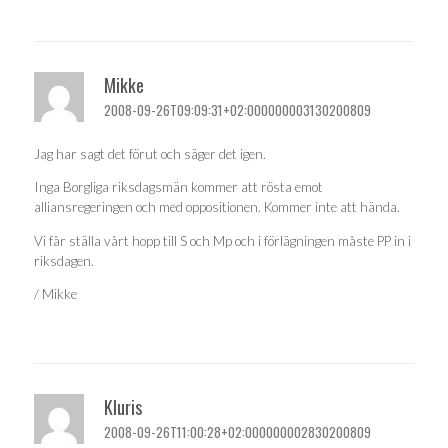
Mikke
2008-09-26T09:09:31+02:000000003130200809
Jag har sagt det förut och säger det igen.
Inga Borgliga riksdagsmän kommer att rösta emot
alliansregeringen och med oppositionen. Kommer inte att hända.
Vi får ställa vårt hopp till S och Mp och i förlägningen måste PP in i
riksdagen.
/ Mikke
Kluris
2008-09-26T11:00:28+02:000000002830200809