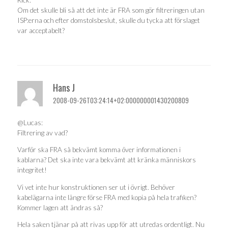
Om det skulle bli så att det inte är FRA som gör filtreringen utan
ISP:erna och efter domstolsbeslut, skulle du tycka att förslaget
var acceptabelt?
Hans J
2008-09-26T03:24:14+02:000000001430200809
@Lucas:
Filtrering av vad?
Varför ska FRA så bekvämt komma över informationen i
kablarna? Det ska inte vara bekvämt att kränka människors
integritet!
Vi vet inte hur konstruktionen ser ut i övrigt. Behöver
kabelägarna inte längre förse FRA med kopia på hela trafiken?
Kommer lagen att ändras så?
Hela saken tjänar på att rivas upp för att utredas ordentligt. Nu