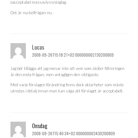
oacceptabel massavlyssninglag.
Det är nyckelfrågan nu.
Lucas
2008-09-26T15:18:27+02:000000002730200809
Jag bör tillägga att jag menar inte att vem som sköter filtreringen
är den enda frågan, men antagligen den viktigaste.
Med varje förslagen förändring finns dock oklarheter som måste
utredas i detalj innan man kan säga att förslaget är acceptabelt.
Onsdag
2008-09-26T15:40:34+02:000000003430200809