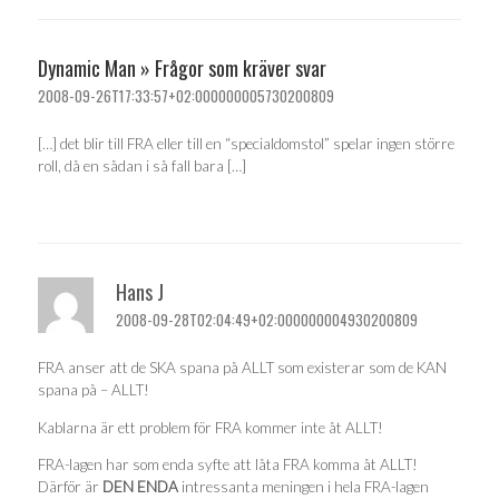
Dynamic Man » Frågor som kräver svar
2008-09-26T17:33:57+02:000000005730200809
[…] det blir till FRA eller till en “specialdomstol” spelar ingen större
roll, då en sådan i så fall bara […]
Hans J
2008-09-28T02:04:49+02:000000004930200809
FRA anser att de SKA spana på ALLT som existerar som de KAN
spana på – ALLT!
Kablarna är ett problem för FRA kommer inte åt ALLT!
FRA-lagen har som enda syfte att låta FRA komma åt ALLT!
Därför är
DEN ENDA
intressanta meningen i hela FRA-lagen