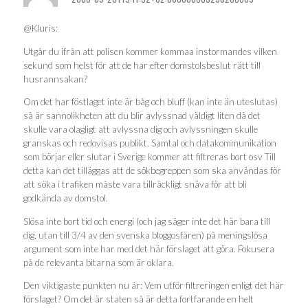
@Kluris:
Utgår du ifrån att polisen kommer kommaa instormandes vilken
sekund som helst för att de har efter domstolsbeslut rätt till
husrannsakan?
Om det har föstlaget inte är båg och bluff (kan inte än uteslutas)
så är sannolikheten att du blir avlyssnad väldigt liten då det
skulle vara olagligt att avlyssna dig och avlyssningen skulle
granskas och redovisas publikt. Samtal och datakommunikation
som börjar eller slutar i Sverige kommer att filtreras bort osv Till
detta kan det tilläggas att de sökbegreppen som ska användas för
att söka i trafiken måste vara tillräckligt snäva för att bli
godkända av domstol.
Slösa inte bort tid och energi (och jag säger inte det här bara till
dig, utan till 3/4 av den svenska bloggosfären) på meningslösa
argument som inte har med det här förslaget att göra. Fokusera
på de relevanta bitarna som är oklara.
Den viktigaste punkten nu är: Vem utför filtreringen enligt det här
förslaget? Om det är staten så är detta fortfarande en helt