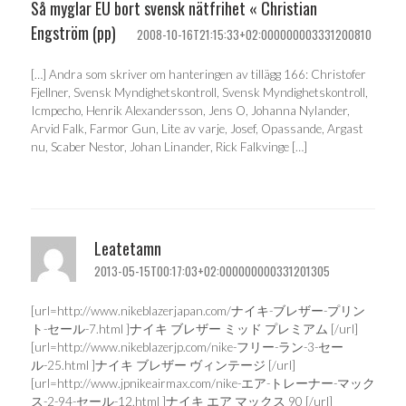
Så myglar EU bort svensk nätfrihet « Christian
Engström (pp)
2008-10-16T21:15:33+02:000000003331200810
[…] Andra som skriver om hanteringen av tillägg 166: Christofer
Fjellner, Svensk Myndighetskontroll, Svensk Myndighetskontroll,
Icmpecho, Henrik Alexandersson, Jens O, Johanna Nylander,
Arvid Falk, Farmor Gun, Lite av varje, Josef, Opassande, Argast
nu, Scaber Nestor, Johan Linander, Rick Falkvinge […]
Leatetamn
2013-05-15T00:17:03+02:000000000331201305
[url=http://www.nikeblazerjapan.com/ナイキ-ブレザー-プリン
ト-セール-7.html ]ナイキ ブレザー ミッド プレミアム [/url]
[url=http://www.nikeblazerjp.com/nike-フリー-ラン-3-セー
ル-25.html ]ナイキ ブレザー ヴィンテージ [/url]
[url=http://www.jpnikeairmax.com/nike-エア-トレーナー-マック
ス-2-94-セール-12.html ]ナイキ エア マックス 90 [/url]