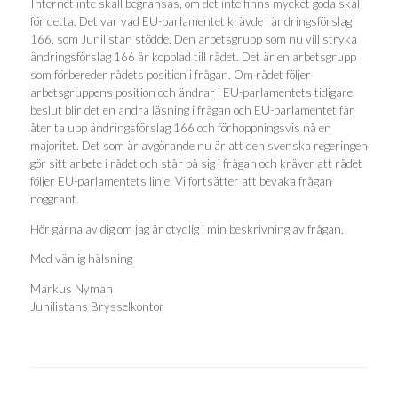
Internet inte skall begränsas, om det inte finns mycket goda skäl
för detta. Det var vad EU-parlamentet krävde i ändringsförslag
166, som Junilistan stödde. Den arbetsgrupp som nu vill stryka
ändringsförslag 166 är kopplad till rådet. Det är en arbetsgrupp
som förbereder rådets position i frågan. Om rådet följer
arbetsgruppens position och ändrar i EU-parlamentets tidigare
beslut blir det en andra läsning i frågan och EU-parlamentet får
åter ta upp ändringsförslag 166 och förhoppningsvis nå en
majoritet. Det som är avgörande nu är att den svenska regeringen
gör sitt arbete i rådet och står på sig i frågan och kräver att rådet
följer EU-parlamentets linje. Vi fortsätter att bevaka frågan
noggrant.
Hör gärna av dig om jag är otydlig i min beskrivning av frågan.
Med vänlig hälsning
Markus Nyman
Junilistans Brysselkontor