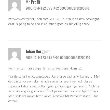
Mr Profit
2008-10-14T22:55:21+02:000000002131200810
http://www.techcrunch.com/2008/10/14/bushs-new-copyright-
czar-is-going-to-do-about-as-much-good-as-his-drug-czar/
Johan Bergman
2008-10-14T23:39:52+02:000000005231200810
Kommentar från EU-parlamentariker Jens Holm (v):
“Ja, detta är helt oacceptabelt. Jag ska se vad jag vi kan göra. Men
det bästa vore om du mejlade svenska regeringen och deras
representation i Bxl. Bollen ligger ju hos regeringarna nu. Och för
svenska regeringen borde frihet på internet vara en hjärtefråga
(den solklara majoriteten av de svenska MEParna röstade ju för
detta).”