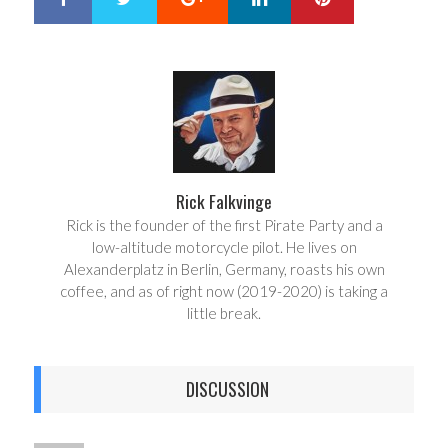
h
w
a
e
r
e
e
t
Rick Falkvinge
Rick is the founder of the first Pirate Party and a
low-altitude motorcycle pilot. He lives on
Alexanderplatz in Berlin, Germany, roasts his own
coffee, and as of right now (2019-2020) is taking a
little break.
DISCUSSION