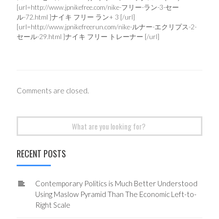
[url=http://www.jpnikefree.com/nike-フリー-ラン-3-セー
ル-72.html ]ナイキ フリー ラン+ 3 [/url]
[url=http://www.jpnikefreerun.com/nike-ルナー-エクリプス-2-
セール-29.html ]ナイキ フリー トレーナー [/url]
Comments are closed.
Search
for:
RECENT POSTS
Contemporary Politics is Much Better Understood
Using Maslow Pyramid Than The Economic Left-to-
Right Scale