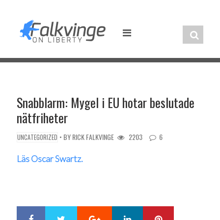
Skip
to
content
Snabblarm: Mygel i EU hotar beslutade
nätfriheter
• BY
RICK FALKVINGE
2203
6
UNCATEGORIZED
Läs Oscar Swartz.
Google+
LinkedIn
Pinterest
S
T