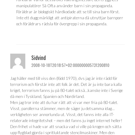
manipulatörer Så Ofta använder barn i sin propaganda.
Föräldrar är biologiskt hårdkodade att se till sina barn först.
Inte ett dugg märkligt att antipiraterna då utnyttjar barnporr
och föräldrars rädsla för övergrepp i sin propaganda.
Sidvind
2008-10-18T20:18:57+02:000000005731200810
Jag håller med till viss den (född 1970), dvs jag är inte rädd för
terrorism och förstår inte att folk är det. Det är ju inte bara kalla
kriget, terrorism fanns ju på 80-talet också…kanske inte i Sverige
då men i Tyskland, Spanien och Nordirland.
Men jag tror inte att du har rätt att vi var mer fria på 80-talet.
Visst, parollerna stämmer, men de säger ju detsamma idag…
verkligheten ser annorlunda ut. Visst, det fanns inte alla IT-
relaterade integritetshot – men det fanns ju inget internet heller!
Den frihet vi hade var att snacka vad vi ville på krogen och sätta
upp flygblad gjorda i spritluktande stencilmaskiner. Men den