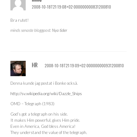
2008-10-18T21:19:08+02:000000000831200810
Bra rutet!
minds senaste bloggpost:
Nya tider
HR
2008-10-18T21:19:09+02:000000000931200810
Denna kunde jag postat i Bonke också.
http://sv.wikipedia.org/wiki/Dazzle_Ships
OMD – Telegraph (1983)
God’s got a telegraph on his side.
It makes Him powerful, gives Him pride.
Even in America, God bless America!
They understand the value of the telegraph.