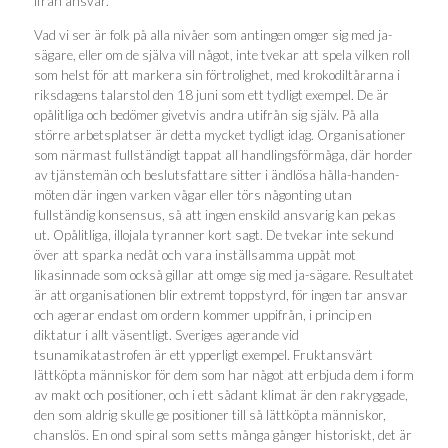
ifrån ansvar.
Vad vi ser är folk på alla nivåer som antingen omger sig med ja-
sägare, eller om de själva vill något, inte tvekar att spela vilken roll
som helst för att markera sin förtrolighet, med krokodiltårarna i
riksdagens talarstol den 18 juni som ett tydligt exempel. De är
opålitliga och bedömer givetvis andra utifrån sig själv. På alla
större arbetsplatser är detta mycket tydligt idag. Organisationer
som närmast fullständigt tappat all handlingsförmåga, där horder
av tjänstemän och beslutsfattare sitter i ändlösa hålla-handen-
möten där ingen varken vågar eller törs någonting utan
fullständig konsensus, så att ingen enskild ansvarig kan pekas
ut. Opålitliga, illojala tyranner kort sagt. De tvekar inte sekund
över att sparka nedåt och vara inställsamma uppåt mot
likasinnade som också gillar att omge sig med ja-sägare. Resultatet
är att organisationen blir extremt toppstyrd, för ingen tar ansvar
och agerar endast om ordern kommer uppifrån, i princip en
diktatur i allt väsentligt. Sveriges agerande vid
tsunamikatastrofen är ett ypperligt exempel. Fruktansvärt
lättköpta människor för dem som har något att erbjuda dem i form
av makt och positioner, och i ett sådant klimat är den rakryggade,
den som aldrig skulle ge positioner till så lättköpta människor,
chanslös. En ond spiral som setts många gånger historiskt, det är