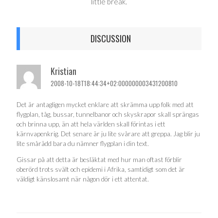
little break.
DISCUSSION
Kristian
2008-10-18T18:44:34+02:000000003431200810
Det är antagligen mycket enklare att skrämma upp folk med att
flygplan, tåg, bussar, tunnelbanor och skyskrapor skall sprängas
och brinna upp, än att hela världen skall förintas i ett
kärnvapenkrig. Det senare är ju lite svårare att greppa. Jag blir ju
lite smårädd bara du nämner flygplan i din text.
Gissar på att detta är besläktat med hur man oftast förblir
oberörd trots svält och epidemi i Afrika, samtidigt som det är
väldigt känslosamt när någon dör i ett attentat.