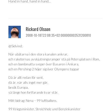
Hand in hand, hand in hand…
Rickard Olsson
2008-10-18T22:08:35+02:000000003531200810
@Sidvind;
När ubåtarna i den stora kanalen ankrar,
och raketernas avskjutningsramper stå på Petersplatsen i Rom,
och en bombmatta sveper över Basaren i Ankara,
och en Pershing-2 höjer sig över Olympens toppar
Då är allt redan för sent,
då är, när alls inget mer går,
besök Europa,
så länge hon fortfarande kvar står.
Mitt bidrag: Nena – 99 luftballons.
99 Kriegsminister, Streichholz und Benzinkanister