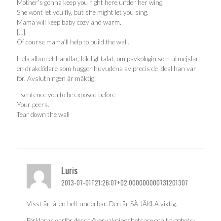
Mother’s gonna keep you right here under her wing.
She wont let you fly, but she might let you sing.
Mama will keep baby cozy and warm.
[…],
Of course mama’ll help to build the wall.
Hela albumet handlar, bildligt talat, om psykologin som utmejslar
en drakdödare som hugger huvudena av precis de ideal han var
för. Avslutningen är mäktig:
I sentence you to be exposed before
Your peers.
Tear down the wall
Luris
2013-07-01T21:26:07+02:000000000731201307
Visst är låten helt underbar. Den är SÅ JÄKLA viktig.
Förklarar varför dessa övervakningshetsare och trygghets-