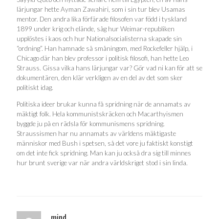
lärjungar hette Ayman Zawahiri, som i sin tur blev Usamas
mentor. Den andra lika förfärade filosofen var född i tyskland
1899 under krig och elände, såg hur Weimar-republiken
upplöstes i kaos och hur Nationalsocialisterna skapade sin
“ordning”. Han hamnade så småningom, med Rockefeller hjälp, i
Chicago där han blev professor i politisk filosofi, han hette Leo
Strauss. Gissa vilka hans lärjungar var? Gör vad ni kan för att se
dokumentären, den klär verkligen av en del av det som sker
politiskt idag.
Politiska ideer brukar kunna få spridning när de annamats av
mäktigt folk. Hela kommunistskräcken och Macarthyismen
byggde ju på en rädsla för kommunismens spridning.
Straussismen har nu annamats av världens mäktigaste
människor med Bush i spetsen, så det vore ju faktiskt konstigt
om det inte fick spridning. Man kan ju också dra sig till minnes
hur brunt sverige var när andra världskriget stod i sin linda.
mind