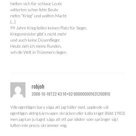
hielten sich für schlaue Leute
witterten schon fette Beute
riefen “Krieg” und wollten Macht
[…]
99 Jahre Krieg ließen keinen Platz für Sieger,
Kriegsminister gibt’s nicht mehr
und auch keine Düsenflieger.
Heute zieh ich meine Runden,
seh die Welt in Trümmern liegen.
robjoh
2008-10-18T22:43:16+02:000000001631200810
Ville egentligen bara säga att jag håller med, upplevde väl
egentligen aldrig kärnvapen skräcken eller kalla kriget (född 1983)
men jag kan ju lugnt säga att ett par idioter som spränger sig i
luften inte precis skrämmer mig.