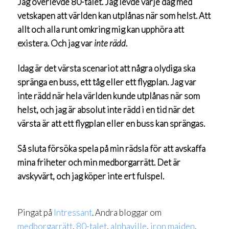
Jag överlevde 80-talet. Jag levde varje dag med
vetskapen att världen kan utplånas när som helst. Att
allt och alla runt omkring mig kan upphöra att
existera. Och jag var
inte rädd
.
Idag är det värsta scenariot att några olydiga ska
spränga en buss, ett tåg eller ett flygplan. Jag var
inte rädd när hela världen kunde utplånas när som
helst, och jag är absolut inte rädd i en tid när det
värsta är att ett flygplan eller en buss kan sprängas.
Så sluta försöka spela på min rädsla för att avskaffa
mina friheter och min medborgarrätt. Det är
avskyvärt, och jag köper inte ert fulspel.
Pingat på
Intressant
. Andra bloggar om
medborgarrätt
,
80-talet
,
alphaville
,
iron maiden
,