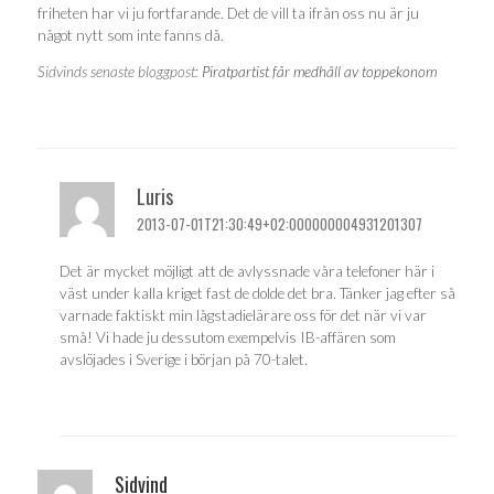
friheten har vi ju fortfarande. Det de vill ta ifrån oss nu är ju
något nytt som inte fanns då.
Sidvinds senaste bloggpost:
Piratpartist får medhåll av toppekonom
Luris
2013-07-01T21:30:49+02:000000004931201307
Det är mycket möjligt att de avlyssnade våra telefoner här i
väst under kalla kriget fast de dolde det bra. Tänker jag efter så
varnade faktiskt min lågstadielärare oss för det när vi var
små! Vi hade ju dessutom exempelvis IB-affären som
avslöjades i Sverige i början på 70-talet.
Sidvind