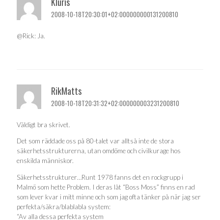
Kluris
2008-10-18T20:30:01+02:000000000131200810
@Rick: Ja.
RikMatts
2008-10-18T20:31:32+02:000000003231200810
Väldigt bra skrivet.
Det som räddade oss på 80-talet var alltså inte de stora
säkerhetsstrukturerna, utan omdöme och civilkurage hos
enskilda människor.
Säkerhetsstrukturer…Runt 1978 fanns det en rockgrupp i
Malmö som hette Problem. I deras låt “Boss Moss” finns en rad
som lever kvar i mitt minne och som jag ofta tänker på när jag ser
perfekta/säkra/blablabla system:
“Av alla dessa perfekta system