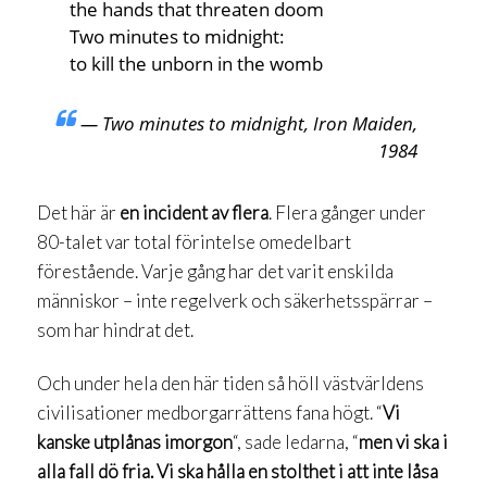
the hands that threaten doom
Two minutes to midnight:
to kill the unborn in the womb
— Two minutes to midnight, Iron Maiden,
1984
Det här är
en incident av flera
. Flera gånger under
80-talet var total förintelse omedelbart
förestående. Varje gång har det varit enskilda
människor – inte regelverk och säkerhetsspärrar –
som har hindrat det.
Och under hela den här tiden så höll västvärldens
civilisationer medborgarrättens fana högt. “
Vi
kanske utplånas imorgon
“, sade ledarna, “
men vi ska i
alla fall dö fria. Vi ska hålla en stolthet i att inte låsa