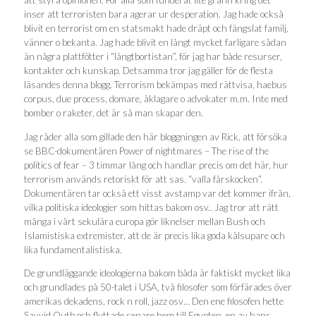
att styra opinionen. För alla som funderat lite grann kring det
inser att terroristen bara agerar ur desperation. Jag hade också
blivit en terrorist om en statsmakt hade dräpt och fängslat familj,
vänner o bekanta. Jag hade blivit en långt mycket farligare sådan
än några plattfötter i “långtbortistan”, för jag har både resurser,
kontakter och kunskap. Detsamma tror jag gäller för de flesta
läsandes denna blogg. Terrorism bekämpas med rättvisa, haebus
corpus, due process, domare, åklagare o advokater m.m. Inte med
bomber o raketer, det är så man skapar den.
Jag råder alla som gillade den här bloggningen av Rick, att försöka
se BBC-dokumentären Power of nightmares – The rise of the
politics of fear – 3 timmar lång och handlar precis om det här, hur
terrorism används retoriskt för att sas. “valla fårskocken”.
Dokumentären tar också ett visst avstamp var det kommer ifrån,
vilka politiska ideologier som hittas bakom osv.. Jag tror att rätt
många i vårt sekulära europa gör liknelser mellan Bush och
Islamistiska extremister, att de är precis lika goda kålsupare och
lika fundamentalistiska.
De grundläggande ideologierna bakom båda är faktiskt mycket lika
och grundlades på 50-talet i USA, två filosofer som förfärades över
amerikas dekadens, rock n roll, jazz osv… Den ene filosofen hette
Sayyid Qutb och flyttade senare hem till Egypten, en av hans