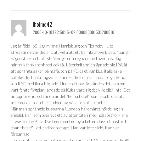
lholmq42
2008-10-18T22:50:15+02:000000001531200810
Jag är född -65. Jag minns Harrisburg och Tjernobyl. Lite
stressande var det allt, att veta att ett kärnkraftverk sagt “pang”
någonstans och att strålningen nu regnade ned över oss. Jag
minns kärnvapenhotet också. I Storbritannien ägnade sig IRA åt
att spränga saker på måfå, och på 70-talet var bl.a. italienska
politiker förbrukningsvara kändes det som när röda brigaderna
och RAF med flera härjade. Under ett par år kändes det som om
vart femte flygplan landade på Kuba vare sig det ville eller inte. Det
är lugnare nu, och ändå är det “terrorhotet” som ska få oss att
acceptera all den här stölden av våra privata friheter.
När man sprängde bussarna i London häromåret hörde jag en
engelsk karl som överlevt ett av attentaten med hög röst förklara
“I was in the Blitz. I’ve been bombed by a better class of bastard
than these!” i ett radioreportage. Han var inte rädd, han var
förbannad.
Jag tror att arg är en bättre reaktion än rädd. Om vi överlevde allt