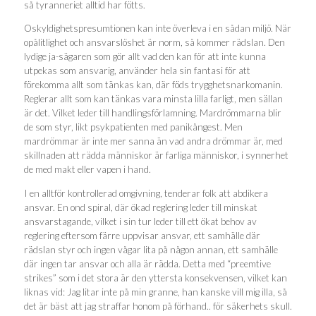
så tyranneriet alltid har fötts.
Oskyldighetspresumtionen kan inte överleva i en sådan miljö. När
opålitlighet och ansvarslöshet är norm, så kommer rädslan. Den
lydige ja-sägaren som gör allt vad den kan för att inte kunna
utpekas som ansvarig, använder hela sin fantasi för att
förekomma allt som tänkas kan, där föds trygghetsnarkomanin.
Reglerar allt som kan tänkas vara minsta lilla farligt, men sällan
är det. Vilket leder till handlingsförlamning. Mardrömmarna blir
de som styr, likt psykpatienten med panikångest. Men
mardrömmar är inte mer sanna än vad andra drömmar är, med
skillnaden att rädda människor är farliga människor, i synnerhet
de med makt eller vapen i hand.
I en alltför kontrollerad omgivning, tenderar folk att abdikera
ansvar. En ond spiral, där ökad reglering leder till minskat
ansvarstagande, vilket i sin tur leder till ett ökat behov av
reglering eftersom färre uppvisar ansvar, ett samhälle där
rädslan styr och ingen vågar lita på någon annan, ett samhälle
där ingen tar ansvar och alla är rädda. Detta med “preemtive
strikes” som i det stora är den yttersta konsekvensen, vilket kan
liknas vid: Jag litar inte på min granne, han kanske vill mig illa, så
det är bäst att jag straffar honom på förhand.. för säkerhets skull.