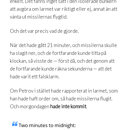
enkelt. Det fanns inget sätt i den isolerade bunkern
att avgöra om larmet var riktigt eller ej, annat än att
vänta ut missilernas flygtid.
Och det var precis vad de gjorde.
När det hade gått 21 minuter, och missilerna skulle
ha slagit ner, och de fortfarande kunde titta på
klockan, så visste de — först då, och det genom att
de fortfarande kunde räkna sekunderna — att det
hade varit ett falsklarm.
Om Petrov i stället hade rapporterat in larmet, som
han hade haft order om, så hade missilerna flugit.
Och morgondagen
hade inte kommit
.
Two minutes to midnight: