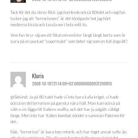
Tack för det du skrev Rick. jag överlevde också 80telet och nog fan
tycker jag att “terrorismen” är det töntigaste hot jag hört
medierna tissla och tassla om i hela mitt liv.
Vem fan bryr sig om ett fåtal extremister långt långt borta som är
sura på en puckad “supermakt” som beter sig som en full ångvält?
Kluris
2008-10-18T21:14:09+02:000000000931200810
@Sidvind: Ja på 80-talet hade vi inte bara kalla kriget, vi hade
också en del terrorism på ganska nära håll. Man kan också på
sätt o vis lägga till Italiens maffia, och det har ju pågått väldigt
länge. Men inte har Italien bombat sönder o samman Palermo för
det..
Näe, “terrorism” är bara tom retorik, och har inget annat syfte än