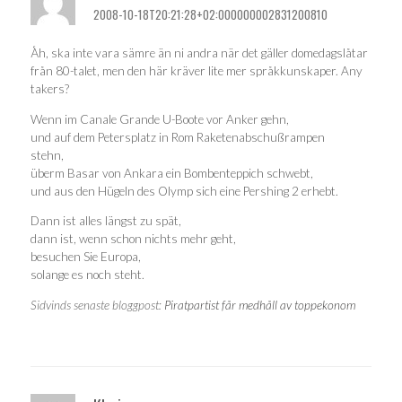
2008-10-18T20:21:28+02:000000002831200810
Åh, ska inte vara sämre än ni andra när det gäller domedagslåtar
från 80-talet, men den här kräver lite mer språkkunskaper. Any
takers?
Wenn im Canale Grande U-Boote vor Anker gehn,
und auf dem Petersplatz in Rom Raketenabschußrampen
stehn,
überm Basar von Ankara ein Bombenteppich schwebt,
und aus den Hügeln des Olymp sich eine Pershing 2 erhebt.
Dann ist alles längst zu spät,
dann ist, wenn schon nichts mehr geht,
besuchen Sie Europa,
solange es noch steht.
Sidvinds senaste bloggpost:
Piratpartist får medhåll av toppekonom