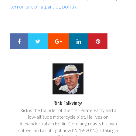
terrorism
,
piratpartiet
,
politik
Google+
LinkedIn
Pinterest
S
T
h
w
a
e
r
e
e
t
Rick Falkvinge
Rick is the founder of the first Pirate Party and a
low-altitude motorcycle pilot. He lives on
Alexanderplatz in Berlin, Germany, roasts his own
coffee, and as of right now (2019-2020) is taking a