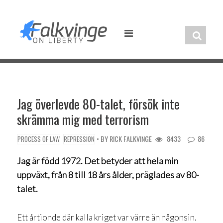
Skip
to
content
Jag överlevde 80-talet, försök inte
skrämma mig med terrorism
• BY
RICK FALKVINGE
8433
86
PROCESS OF LAW
REPRESSION
Jag är född 1972.
Det betyder att hela min
uppväxt, från 8 till 18 års ålder, präglades av 80-
talet.
Ett årtionde där kalla kriget var värre än någonsin.