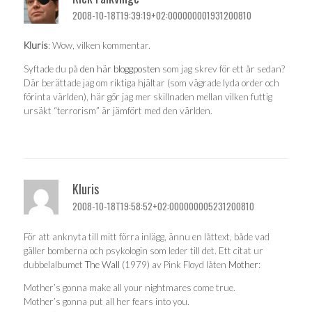
2008-10-18T19:39:19+02:000000001931200810
Kluris
: Wow, vilken kommentar.
Syftade du på
den här bloggposten
som jag skrev för ett år sedan?
Där berättade jag om riktiga hjältar (som vägrade lyda order och
förinta världen), här gör jag mer skillnaden mellan vilken futtig
ursäkt “terrorism” är jämfört med den världen.
Kluris
2008-10-18T19:58:52+02:000000005231200810
För att anknyta till mitt förra inlägg, ännu en låttext, både vad
gäller bomberna och psykologin som leder till det. Ett citat ur
dubbelalbumet
The Wall
(1979) av Pink Floyd låten
Mother
:
Mother’s gonna make all your nightmares come true.
Mother’s gonna put all her fears into you.