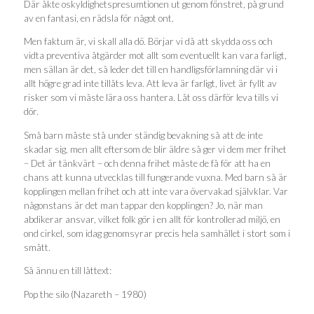
Där åkte oskyldighetspresumtionen ut genom fönstret, på grund
av en fantasi, en rädsla för något ont.
Men faktum är, vi skall alla dö. Börjar vi då att skydda oss och
vidta preventiva åtgärder mot allt som eventuellt kan vara farligt,
men sällan är det, så leder det till en handligsförlamning där vi i
allt högre grad inte tillåts leva. Att leva är farligt, livet är fyllt av
risker som vi måste lära oss hantera. Låt oss därför leva tills vi
dör.
Små barn måste stå under ständig bevakning så att de inte
skadar sig, men allt eftersom de blir äldre så ger vi dem mer frihet
– Det är tänkvärt – och denna frihet måste de få för att ha en
chans att kunna utvecklas till fungerande vuxna. Med barn så är
kopplingen mellan frihet och att inte vara övervakad självklar. Var
någonstans är det man tappar den kopplingen? Jo, när man
abdikerar ansvar, vilket folk gör i en allt för kontrollerad miljö, en
ond cirkel, som idag genomsyrar precis hela samhället i stort som i
smått.
Så ännu en till låttext:
Pop the silo (Nazareth – 1980)