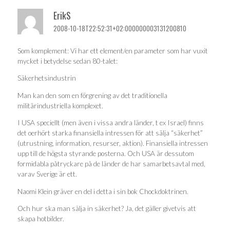
ErikS
2008-10-18T22:52:31+02:000000003131200810
Som komplement: Vi har ett element/en parameter som har vuxit
mycket i betydelse sedan 80-talet:
Säkerhetsindustrin
Man kan den som en förgrening av det traditionella
militärindustriella komplexet.
I USA speciellt (men även i vissa andra länder, t ex Israel) finns
det oerhört starka finansiella intressen för att sälja “säkerhet”
(utrustning, information, resurser, aktion). Finansiella intressen
upp till de högsta styrande posterna. Och USA är dessutom
formidabla påtryckare på de länder de har samarbetsavtal med,
varav Sverige är ett.
Naomi Klein gräver en del i detta i sin bok Chockdoktrinen.
Och hur ska man sälja in säkerhet? Ja, det gäller givetvis att
skapa hotbilder.