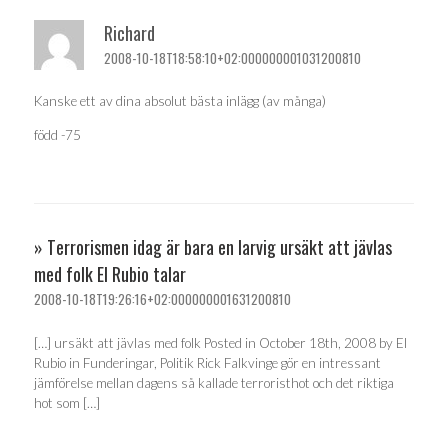
Richard
2008-10-18T18:58:10+02:000000001031200810
Kanske ett av dina absolut bästa inlägg (av många)
född -75
» Terrorismen idag är bara en larvig ursäkt att jävlas
med folk El Rubio talar
2008-10-18T19:26:16+02:000000001631200810
[…] ursäkt att jävlas med folk Posted in October 18th, 2008 by El
Rubio in Funderingar, Politik Rick Falkvinge gör en intressant
jämförelse mellan dagens så kallade terroristhot och det riktiga
hot som […]