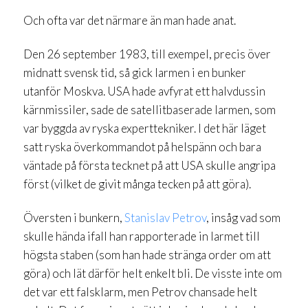
Och ofta var det närmare än man hade anat.
Den 26 september 1983, till exempel, precis över
midnatt svensk tid, så gick larmen i en bunker
utanför Moskva. USA hade avfyrat ett halvdussin
kärnmissiler, sade de satellitbaserade larmen, som
var byggda av ryska experttekniker. I det här läget
satt ryska överkommandot på helspänn och bara
väntade på första tecknet på att USA skulle angripa
först (vilket de givit många tecken på att göra).
Översten i bunkern,
Stanislav Petrov
, insåg vad som
skulle hända ifall han rapporterade in larmet till
högsta staben (som han hade stränga order om att
göra) och lät därför helt enkelt bli. De visste inte om
det var ett falsklarm, men Petrov chansade helt