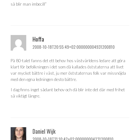
så blir man imbecill”
Hoffa
2008-10-18T20:55:49+02:000000004931200810
På 80-talet fanns det ett behov hos västvärldens ledare att göra
klart för befolkningen i det som då kallades öststaterna att livet
var mycket bättre i väst, ju mer öststaternas folk var missnöjda
med den egna ledningen desto bättre.
I dag finns inget sådant behov och då blir inte det där med frihet
så viktigt längre.
Daniel Wijk
2008-10-18T21:10:42+02:000000004231200810