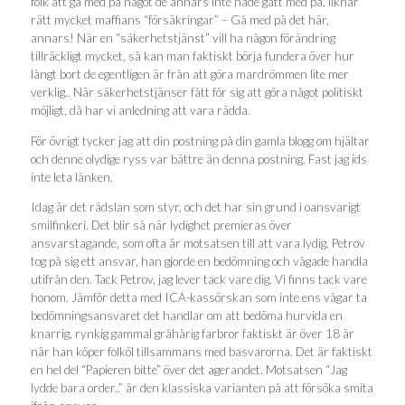
folk att gå med på något de annars inte hade gått med på, liknar
rätt mycket maffians “försäkringar” – Gå med på det här,
annars! När en “säkerhetstjänst” vill ha någon förändring
tillräckligt mycket, så kan man faktiskt börja fundera över hur
långt bort de egentligen är från att göra mardrömmen lite mer
verklig.. När säkerhetstjänser fått för sig att göra något politiskt
möjligt, då har vi anledning att vara rädda.
För övrigt tycker jag att din postning på din gamla blogg om hjältar
och denne olydige ryss var bättre än denna postning. Fast jag ids
inte leta länken.
Idag är det rädslan som styr, och det har sin grund i oansvarigt
smilfinkeri. Det blir så när lydighet premieras över
ansvarstagande, som ofta är motsatsen till att vara lydig. Petrov
tog på sig ett ansvar, han gjorde en bedömning och vågade handla
utifrån den. Tack Petrov, jag lever tack vare dig. Vi finns tack vare
honom. Jämför detta med ICA-kassörskan som inte ens vågar ta
bedömningsansvaret det handlar om att bedöma hurvida en
knarrig, rynkig gammal gråhårig farbror faktiskt är över 18 år
när han köper folköl tillsammans med basvarorna. Det är faktiskt
en hel del “Papieren bitte” över det agerandet. Motsatsen “Jag
lydde bara order..” är den klassiska varianten på att försöka smita