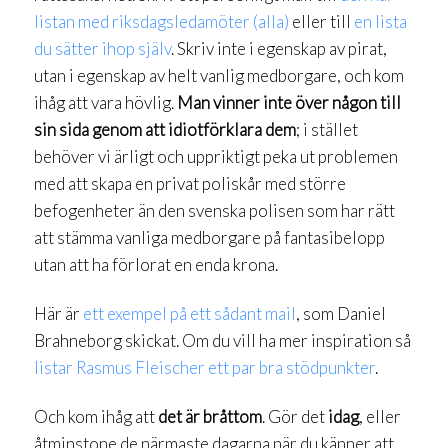
listan med riksdagsledamöter (alla)
eller till
en lista
du sätter ihop själv
. Skriv inte i egenskap av pirat,
utan i egenskap av helt vanlig medborgare, och kom
ihåg att vara hövlig.
Man vinner inte över någon till
sin sida genom att idiotförklara dem
; i stället
behöver vi ärligt och uppriktigt peka ut problemen
med att skapa en privat poliskår med större
befogenheter än den svenska polisen som har rätt
att stämma vanliga medborgare på fantasibelopp
utan att ha förlorat en enda krona.
Här är
ett exempel på ett sådant mail
, som Daniel
Brahneborg skickat. Om du vill ha mer inspiration så
listar Rasmus Fleischer ett par bra stödpunkter
.
Och kom ihåg att
det är bråttom
. Gör det
idag
, eller
åtminstone de närmaste dagarna när du känner att