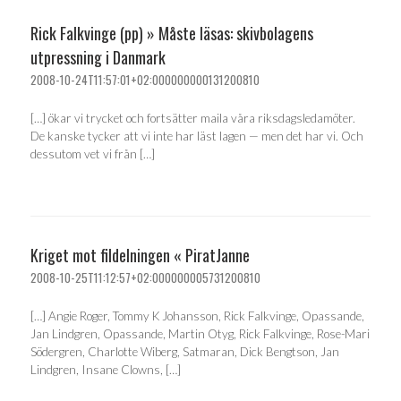
Rick Falkvinge (pp) » Måste läsas: skivbolagens
utpressning i Danmark
2008-10-24T11:57:01+02:000000000131200810
[…] ökar vi trycket och fortsätter maila våra riksdagsledamöter.
De kanske tycker att vi inte har läst lagen — men det har vi. Och
dessutom vet vi från […]
Kriget mot fildelningen « PiratJanne
2008-10-25T11:12:57+02:000000005731200810
[…] Angie Roger, Tommy K Johansson, Rick Falkvinge, Opassande,
Jan Lindgren, Opassande, Martin Otyg, Rick Falkvinge, Rose-Mari
Södergren, Charlotte Wiberg, Satmaran, Dick Bengtson, Jan
Lindgren, Insane Clowns, […]