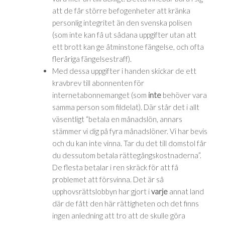
att de får större befogenheter att kränka
personlig integritet än den svenska polisen
(som inte kan få ut sådana uppgifter utan att
ett brott kan ge åtminstone fängelse, och ofta
fleråriga fängelsestraff).
Med dessa uppgifter i handen skickar de ett
kravbrev till abonnenten för
internetabonnemanget (som
inte
behöver vara
samma person som fildelat). Där står det i allt
väsentligt “betala en månadslön, annars
stämmer vi dig på fyra månadslöner. Vi har bevis
och du kan inte vinna. Tar du det till domstol får
du dessutom betala rättegångskostnaderna”.
De flesta betalar i ren skräck för att få
problemet att försvinna. Det är så
upphovsrättslobbyn har gjort i
varje
annat land
där de fått den här rättigheten och det finns
ingen anledning att tro att de skulle göra