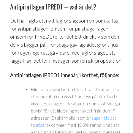
Antipiratlagen IPRED1 – vad är det?
Det har lagts ett nytt lagförslag som ömsom kallas
för antipiratlagen, ömsom för piratjägarlagen,
ömsom för IPRED1 (efter det EU-direktiv som den
delvis bygger på). I onsdags gav lagrådet grönt ljus
för regeringen att gå vidare med lagförslaget, att
lägga fram det för riksdagen som en s.k. proposition.
Antipiratlagen IPRED1 innebär, i korthet, följande:
Film- och skivindustrin får rätt att få ut vem som
abonnerat på en viss IP-adress på nätet vid ett
visst klockslag, om de visar en domstol “skäliga
bevis” för att fildelning har skett från den IP-
adressen. En skärmbild (som är
superlätt att
fabricera
) kommer med 105% sannolikhet att
vara mer än tillräckligt. Detta innebär bara i sig