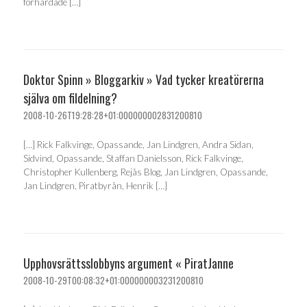
förhärdade […]
Doktor Spinn » Bloggarkiv » Vad tycker kreatörerna
själva om fildelning?
2008-10-26T19:28:28+01:000000002831200810
[…] Rick Falkvinge, Opassande, Jan Lindgren, Andra Sidan,
Sidvind, Opassande, Staffan Danielsson, Rick Falkvinge,
Christopher Kullenberg, Rejås Blog, Jan Lindgren, Opassande,
Jan Lindgren, Piratbyrån, Henrik […]
Upphovsrättsslobbyns argument « PiratJanne
2008-10-29T00:08:32+01:000000003231200810