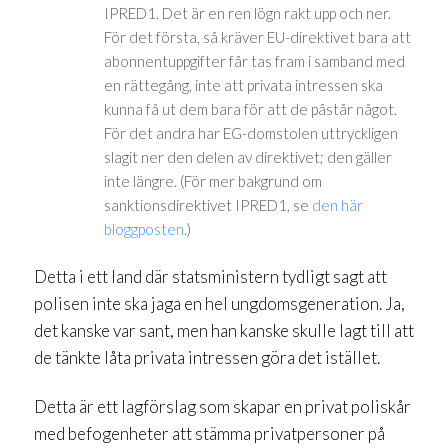
IPRED1. Det är en ren lögn rakt upp och ner.
För det första, så kräver EU-direktivet bara att
abonnentuppgifter får tas fram i samband med
en rättegång, inte att privata intressen ska
kunna få ut dem bara för att de påstår något.
För det andra har EG-domstolen uttryckligen
slagit ner den delen av direktivet; den gäller
inte längre. (För mer bakgrund om
sanktionsdirektivet IPRED1, se
den här
bloggposten
.)
Detta i ett land där statsministern tydligt sagt att
polisen inte ska jaga en hel ungdomsgeneration. Ja,
det kanske var sant, men han kanske skulle lagt till att
de tänkte låta privata intressen göra det istället.
Detta är ett lagförslag som skapar en privat poliskår
med befogenheter att stämma privatpersoner på