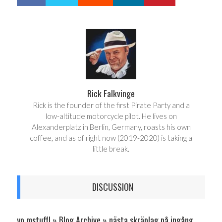
h
w
a
e
r
e
e
t
Rick Falkvinge
Rick is the founder of the first Pirate Party and a
low-altitude motorcycle pilot. He lives on
Alexanderplatz in Berlin, Germany, roasts his own
coffee, and as of right now (2019-2020) is taking a
little break.
DISCUSSION
yo mstuff! » Blog Archive » nästa skräplag på ingång