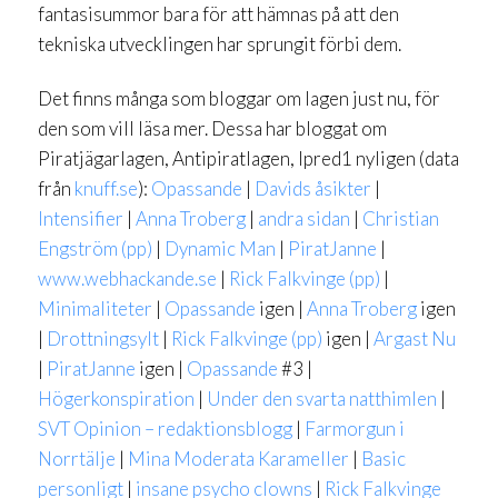
fantasisummor bara för att hämnas på att den
tekniska utvecklingen har sprungit förbi dem.
Det finns många som bloggar om lagen just nu, för
den som vill läsa mer. Dessa har bloggat om
Piratjägarlagen, Antipiratlagen, Ipred1 nyligen (data
från
knuff.se
):
Opassande
|
Davids åsikter
|
Intensifier
|
Anna Troberg
|
andra sidan
|
Christian
Engström (pp)
|
Dynamic Man
|
PiratJanne
|
www.webhackande.se
|
Rick Falkvinge (pp)
|
Minimaliteter
|
Opassande
igen |
Anna Troberg
igen
|
Drottningsylt
|
Rick Falkvinge (pp)
igen |
Argast Nu
|
PiratJanne
igen |
Opassande
#3 |
Högerkonspiration
|
Under den svarta natthimlen
|
SVT Opinion – redaktionsblogg
|
Farmorgun i
Norrtälje
|
Mina Moderata Karameller
|
Basic
personligt
|
insane psycho clowns
|
Rick Falkvinge