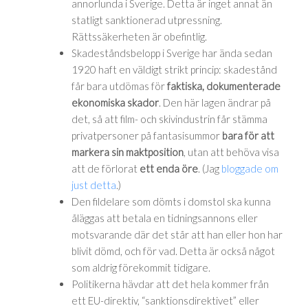
annorlunda i Sverige. Detta är inget annat än
statligt sanktionerad utpressning.
Rättssäkerheten är obefintlig.
Skadeståndsbelopp i Sverige har ända sedan
1920 haft en väldigt strikt princip: skadestånd
får bara utdömas för
faktiska, dokumenterade
ekonomiska skador
. Den här lagen ändrar på
det, så att film- och skivindustrin får stämma
privatpersoner på fantasisummor
bara för att
markera sin maktposition
, utan att behöva visa
att de förlorat
ett enda öre
. (Jag
bloggade om
just detta
.)
Den fildelare som dömts i domstol ska kunna
åläggas att betala en tidningsannons eller
motsvarande där det står att han eller hon har
blivit dömd, och för vad. Detta är också något
som aldrig förekommit tidigare.
Politikerna hävdar att det hela kommer från
ett EU-direktiv, “sanktionsdirektivet” eller