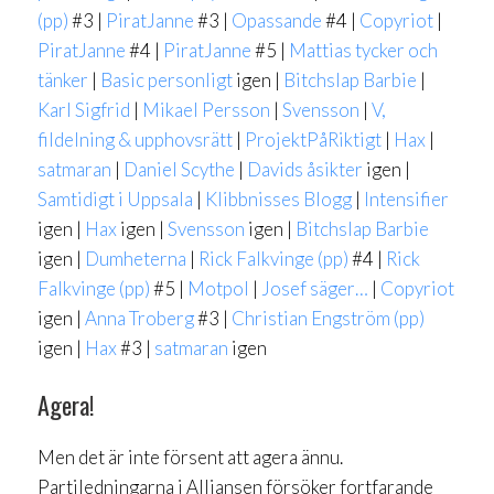
(pp)
#3 |
PiratJanne
#3 |
Opassande
#4 |
Copyriot
|
PiratJanne
#4 |
PiratJanne
#5 |
Mattias tycker och
tänker
|
Basic personligt
igen |
Bitchslap Barbie
|
Karl Sigfrid
|
Mikael Persson
|
Svensson
|
V,
fildelning & upphovsrätt
|
ProjektPåRiktigt
|
Hax
|
satmaran
|
Daniel Scythe
|
Davids åsikter
igen |
Samtidigt i Uppsala
|
Klibbnisses Blogg
|
Intensifier
igen |
Hax
igen |
Svensson
igen |
Bitchslap Barbie
igen |
Dumheterna
|
Rick Falkvinge (pp)
#4 |
Rick
Falkvinge (pp)
#5 |
Motpol
|
Josef säger…
|
Copyriot
igen |
Anna Troberg
#3 |
Christian Engström (pp)
igen |
Hax
#3 |
satmaran
igen
Agera!
Men det är inte försent att agera ännu.
Partiledningarna i Alliansen försöker fortfarande