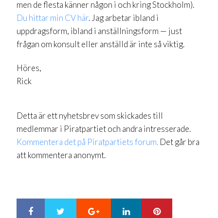
men de flesta känner någon i och kring Stockholm).
Du hittar min CV här
. Jag arbetar ibland i
uppdragsform, ibland i anställningsform — just
frågan om konsult eller anställd är inte så viktig.
Höres,
Rick
Detta är ett nyhetsbrev som skickades till
medlemmar i Piratpartiet och andra intresserade.
Kommentera det på Piratpartiets forum.
Det går bra
att kommentera anonymt.
Google+
LinkedIn
Pinterest
S
T