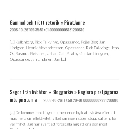
Gammal och trött retorik « PiratJanne
2008-10-26T09:35:51+01:000000005131200810
[…] Kullenberg, Rick Falkvinge, Opassande, Rejås Blog, Jan
Lindgren, Henrik Alexandersson, Opassande, Rick Falkvinge, Jens
O., Rasmus Fleischer, Urban Cat, Piratbyrån, Jan Lindgren,
Opassande, Jan Lindgren, Jan […]
Sagor från livbåten » Bloggarkiv » Reglera piratjägarna
inte piraterna
2008-10-26T17:50:29+01:000000002931200810
[…] De kommer med tingens inneboende logik att sträva efter att
maximera sin effektivitet, vilket om ingen säger stopp sätter p för
vår frihet. Jag har svårt att föreställa mig att ens den mest