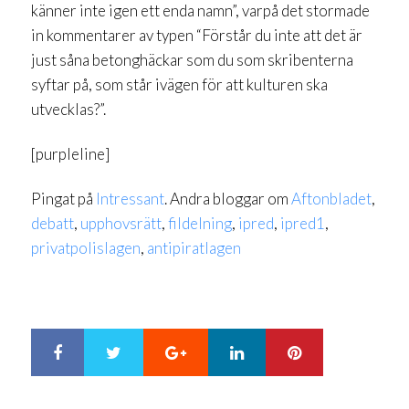
känner inte igen ett enda namn”, varpå det stormade
in kommentarer av typen “Förstår du inte att det är
just såna betonghäckar som du som skribenterna
syftar på, som står ivägen för att kulturen ska
utvecklas?”.
[purpleline]
Pingat på
Intressant
. Andra bloggar om
Aftonbladet
,
debatt
,
upphovsrätt
,
fildelning
,
ipred
,
ipred1
,
privatpolislagen
,
antipiratlagen
Google+
LinkedIn
Pinterest
S
T
h
w
a
e
r
e