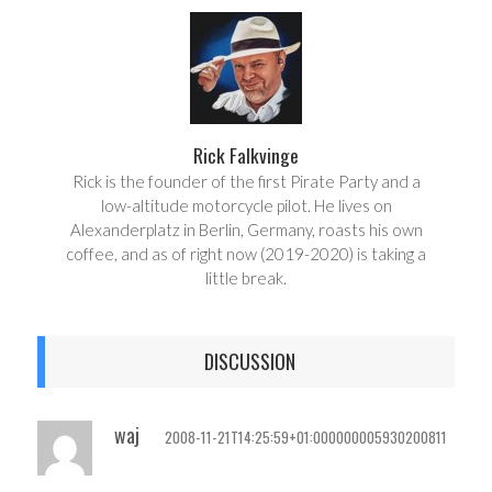
e
t
Rick Falkvinge
Rick is the founder of the first Pirate Party and a
low-altitude motorcycle pilot. He lives on
Alexanderplatz in Berlin, Germany, roasts his own
coffee, and as of right now (2019-2020) is taking a
little break.
DISCUSSION
waj
2008-11-21T14:25:59+01:000000005930200811