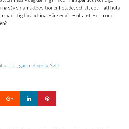
erna såg sina maktpositioner hotade, och att det — att hota
mma riktig förändring. Här ser vi resultatet. Hur tror ni
ken?
atpartiet
,
gammelmedia
,
SvD
Google+
LinkedIn
Pinterest