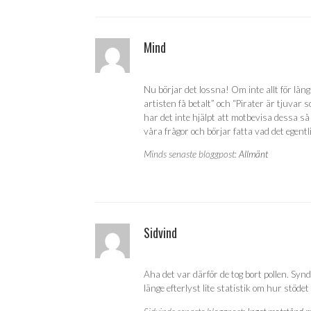
Mind
Nu börjar det lossna! Om inte allt för lång
artisten få betalt” och “Pirater är tjuvar
har det inte hjälpt att motbevisa dessa s
våra frågor och börjar fatta vad det egentl
Minds senaste bloggpost:
Allmänt
Sidvind
Aha det var därför de tog bort pollen. Sy
länge efterlyst lite statistik om hur stödet