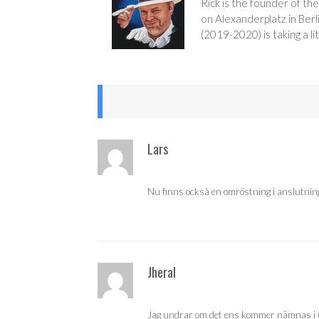
Rick is the founder of the
on Alexanderplatz in Berl
(2019-2020) is taking a lit
Lars
Nu finns också en omröstning i anslutning t
Jheral
Jag undrar om det ens kommer nämnas i 