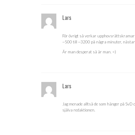
Lars
För övrigt så verkar upphovsrättskramarna
~500 till ~3200 på några minuter, nästan a
Är man desperat så är man. =)
Lars
Jag menade alltså de som hänger på SvD o
själva redaktionen.