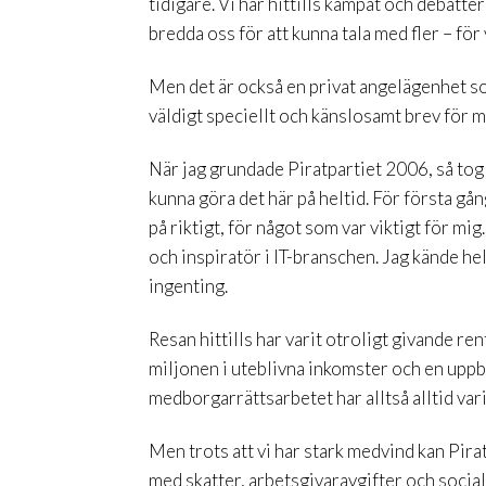
tidigare. Vi har hittills kämpat och debatter
bredda oss för att kunna tala med fler – för 
Men det är också en privat angelägenhet so
väldigt speciellt och känslosamt brev för mi
När jag grundade Piratpartiet 2006, så tog 
kunna göra det här på heltid. För första gå
på riktigt, för något som var viktigt för m
och inspiratör i IT-branschen. Jag kände helt
ingenting.
Resan hittills har varit otroligt givande re
miljonen i uteblivna inkomster och en upp
medborgarrättsarbetet har alltså alltid vari
Men trots att vi har stark medvind kan Pirat
med skatter, arbetsgivaravgifter och social