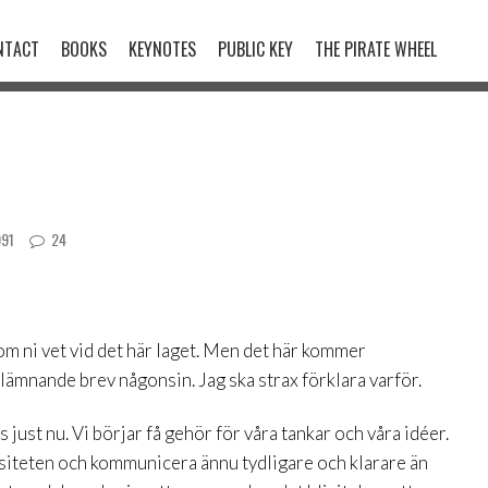
NTACT
BOOKS
KEYNOTES
PUBLIC KEY
THE PIRATE WHEEL
91
24
 som ni vet vid det här laget. Men det här kommer
tlämnande brev någonsin. Jag ska strax förklara varför.
just nu. Vi börjar få gehör för våra tankar och våra idéer.
ensiteten och kommunicera ännu tydligare och klarare än