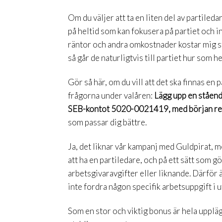
Om du väljer att ta en liten del av partileda
på heltid som kan fokusera på partiet och ing
räntor och andra omkostnader kostar mig st
så går de naturligtvis till partiet hur som 
Gör så här, om du vill att det ska finnas en 
frågorna under valåren:
Lägg upp en ståend
SEB-kontot 5020-0021419, med början re
som passar dig bättre.
Ja, det liknar vår kampanj med Guldpirat, m
att ha en partiledare, och på ett sätt som gö
arbetsgivaravgifter eller liknande. Därför 
inte fordra någon specifik arbetsuppgift i u
Som en stor och viktig bonus är hela upplägg