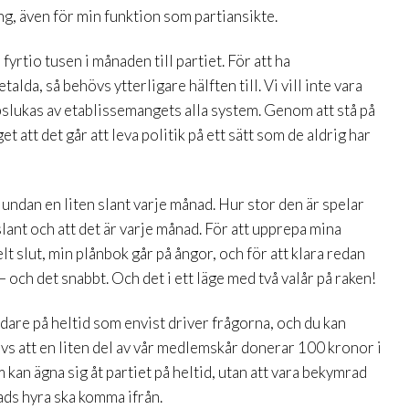
ing, även för min funktion som partiansikte.
yrtio tusen i månaden till partiet. För att ha
lda, så behövs ytterligare hälften till. Vi vill inte vara
pslukas av etablissemangets alla system. Genom att stå på
 att det går att leva politik på ett sätt som de aldrig har
r undan en liten slant varje månad. Hur stor den är spelar
n slant och att det är varje månad. För att upprepa mina
lt slut, min plånbok går på ångor, och för att klara redan
– och det snabbt. Och det i ett läge med två valår på raken!
edare på heltid som envist driver frågorna, och du kan
vs att en liten del av vår medlemskår donerar 100 kronor i
 kan ägna sig åt partiet på heltid, utan att vara bekymrad
ads hyra ska komma ifrån.