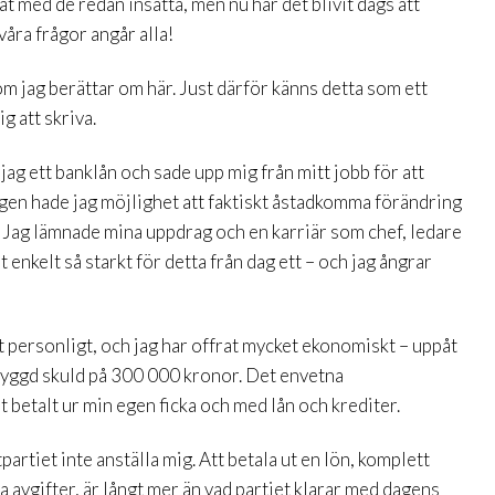
at med de redan insatta, men nu har det blivit dags att
våra frågor angår alla!
m jag berättar om här. Just därför känns detta som ett
g att skriva.
jag ett banklån och sade upp mig från mitt jobb för att
ngen hade jag möjlighet att faktiskt åstadkomma förändring
ig. Jag lämnade mina uppdrag och en karriär som chef, ledare
 enkelt så starkt för detta från dag ett – och jag ångrar
nt personligt, och jag har offrat mycket ekonomiskt – uppåt
byggd skuld på 300 000 kronor. Det envetna
t betalt ur min egen ficka och med lån och krediter.
partiet inte anställa mig. Att betala ut en lön, komplett
a avgifter, är långt mer än vad partiet klarar med dagens