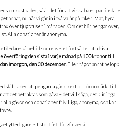
rens omkostnader, så är det för att vi ska ha en partiledare
et annat, nu när vi går in i två valår på raken. Mat, hyra,
rax över tjugotusen i månaden. Om det blir pengar över,
helst. Alla donationer är anonyma.
partiledare på heltid som envetet fortsätter att driva
e överföring den sista i varje månad på 100 kronor till
dan imorgon, den 30 december.
Eller något annat belopp
ed skillnaden att pengarna går direkt och öronmärkt till
r att det betraktas som gåva – det vill säga, det blir inga
är alla gåvor och donationer frivilliga, anonyma, och kan
tbyte.
et ytterligare ett stort fett långfinger åt