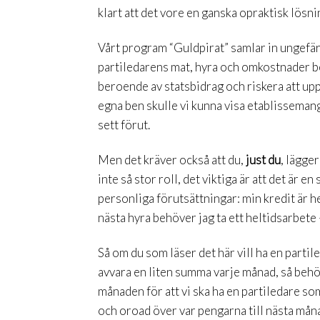
klart att det vore en ganska opraktisk lösn
Vårt program “Guldpirat” samlar in ungefär f
partiledarens mat, hyra och omkostnader beta
beroende av statsbidrag och riskera att up
egna ben skulle vi kunna visa etablissemanget
sett förut.
Men det kräver också att du,
just du
, lägge
inte så stor roll, det viktiga är att det är e
personliga förutsättningar: min kredit är he
nästa hyra behöver jag ta ett heltidsarbete 
Så om du som läser det här vill ha en partil
avvara en liten summa varje månad, så behö
månaden för att vi ska ha en partiledare som
och oroad över var pengarna till nästa mån