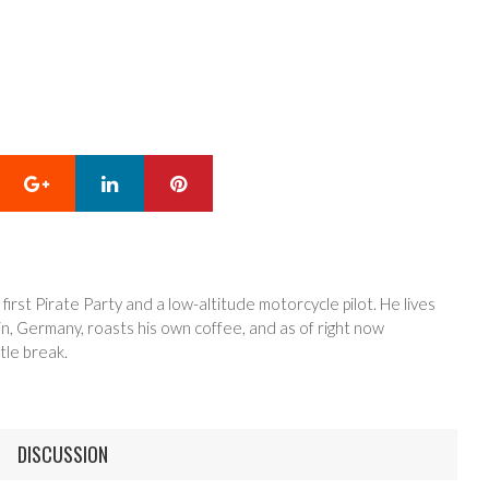
Google+
LinkedIn
Pinterest
 first Pirate Party and a low-altitude motorcycle pilot. He lives
in, Germany, roasts his own coffee, and as of right now
tle break.
DISCUSSION