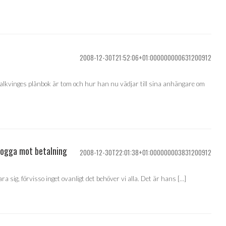
2008-12-30T21:52:06+01:000000000631200912
Falkvinges plånbok är tom och hur han nu vädjar till sina anhängare om
logga mot betalning
2008-12-30T22:01:38+01:000000003831200912
ra sig, förvisso inget ovanligt det behöver vi alla. Det är hans […]