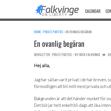
Skip
to
CALENDAR
CO
content
HOME
›
PIRATE PARTIES
›
EN OVANLIG BEGÄRAN
En ovanlig begäran
• BY
RICK FALKVINGE
69
NEWSLETTER
PIRATE PARTIES
Hej alla,
Jag har sällan varit privat i de här breven,
förmodligen att bli mitt mest privata och u
Bakgrunden är att det händer mycket för oss 
Det börjar helt enkelt bli dags att öka int