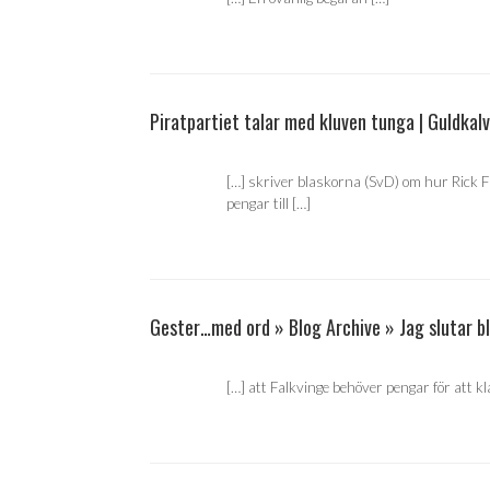
Piratpartiet talar med kluven tunga | Guldkalv
[…] skriver blaskorna (SvD) om hur Rick 
pengar till […]
Gester…med ord » Blog Archive » Jag slutar b
[…] att Falkvinge behöver pengar för att kla