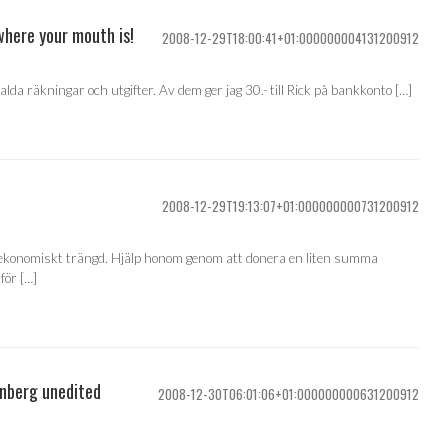
where your mouth is!
2008-12-29T18:00:41+01:000000004131200912
talda räkningar och utgifter. Av dem ger jag 30.- till Rick på bankkonto […]
2008-12-29T19:13:07+01:000000000731200912
 är ekonomiskt trängd. Hjälp honom genom att donera en liten summa
för […]
nberg unedited
2008-12-30T06:01:06+01:000000000631200912