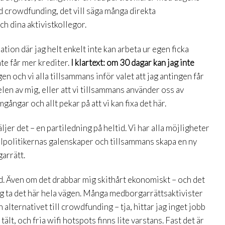
 crowdfunding, det vill säga många direkta
h dina aktivistkollegor.
ation där jag helt enkelt inte kan arbeta ur egen ficka
nte får mer krediter.
I klartext: om 30 dagar kan jag inte
n och vi alla tillsammans inför valet att jag antingen får
len av mig, eller att vi tillsammans använder oss av
ångar och allt pekar på att vi kan fixa det här.
jer det – en partiledning på heltid. Vi har alla möjligheter
tofilpolitikernas galenskaper och tillsammans skapa en ny
arrätt.
and. Även om det drabbar mig skithårt ekonomiskt – och det
jag ta det här hela vägen. Många medborgarrättsaktivister
 alternativet till crowdfunding – tja, hittar jag inget jobb
tält, och fria wifi hotspots finns lite varstans. Fast det är