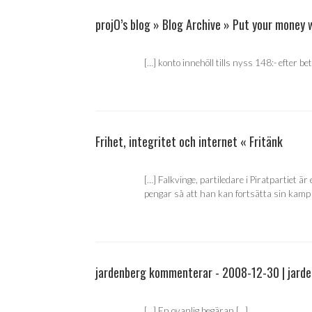
projO’s blog » Blog Archive » Put your money 
[…] konto innehöll tills nyss 148:- efter be
Frihet, integritet och internet « Fritänk
[…] Falkvinge, partiledare i Piratpartiet
pengar så att han kan fortsätta sin kamp 
jardenberg kommenterar - 2008-12-30 | jarde
[…] En ovanlig begäran […]