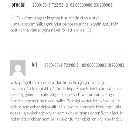
Ipredia!
2009-03-31T22:56:12+02:000000001231200903
[…] Falkvinge bloggar idag om hur det är vi som styr
kunskapssamhället (grundat på opassandes blogginlägg). När
politikerna vägrar göra något för att sprida […]
Ari
2009-03-31T23:00:31+02:000000003131200903
kolla på kjell.com eller elfa, där finns bra grejer. köp inget
switchad/elektroniskt, då får du köpa 5-pack. bästa är o köpa en
hederlig gammal trafo. väger lite mer och kostar kanske ngn
hundralapp mer men den håller för evigt.varför inte köpa en lite
större som orkar driva allt. så slipper du torkade kondingar. alla
dessa j-a switchade prylar som skickar transienter över nätet är
redan ett problem som bara växer ju mer elektronik vi använder.