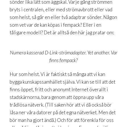
sönder lika lätt som äggskal. Varje gång strömmen
bryts i centralen, eller med strömavbrott eller vad
som helst, så går en eller två adaptrar sönder. Någon
som vet var de kan köpas i fempack? Eller i en
tåligare modell? Det är alltså den här jag pratar om:
Numera kasserad D-Link-strömadapter. Yet another. Var
finns fempack?
Hur som helst. Vi är faktiskt så många att vi kan
bygga kunskapssamhället själva. Vi kan se till att det
finns öppet, fritt och anonymt Internet överallt i
stadskärnorna, bara genom att öppna upp våra
trådlösa nätverk. (Till saken hör att vi då också bör
låsa ner våra datorer på det egna nätverket. Men det
bör man ha gjort ändå.) Och för att förenkla för oss