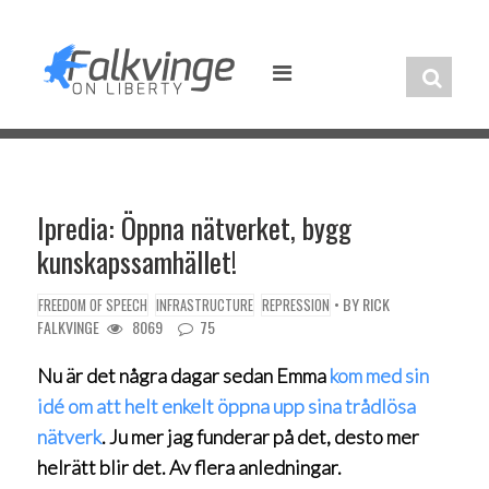
Skip
to
content
Ipredia: Öppna nätverket, bygg
kunskapssamhället!
• BY
RICK
FREEDOM OF SPEECH
INFRASTRUCTURE
REPRESSION
FALKVINGE
8069
75
Nu är det några dagar sedan Emma
kom med sin
idé om att helt enkelt öppna upp sina trådlösa
nätverk
. Ju mer jag funderar på det, desto mer
helrätt blir det. Av flera anledningar.