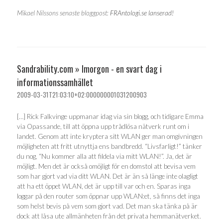
Mikael Nilssons senaste bloggpost:
FRAntologi.se lanserad!
Sandrability.com » Imorgon - en svart dag i
informationssamhället
2009-03-31T21:03:10+02:000000001031200903
[…] Rick Falkvinge uppmanar idag via sin blogg, och tidigare Emma
via Opassande, till att öppna upp trådlösa nätverk runt om i
landet. Genom att inte kryptera sitt WLAN ger man omgivningen
möjligheten att fritt utnyttja ens bandbredd. “Livsfarligt!” tänker
du nog, “Nu kommer alla att fildela via mitt WLAN!”. Ja, det är
möjligt. Men det är också omöjligt för en domstol att bevisa vem
som har gjort vad via ditt WLAN. Det är än så länge inte olagligt
att ha ett öppet WLAN, det är upp till var och en. Sparas inga
loggar på den router som öppnar upp WLAN:et, så finns det inga
som helst bevis på vem som gjort vad. Det man ska tänka på är
dock att låsa ute allmänheten från det privata hemmanätverket.