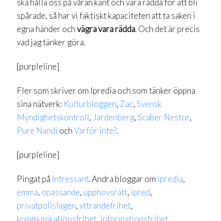
ska hålla oss på våran kant och vara rädda för att bli
spårade, så har vi faktiskt kapaciteten att ta saken i
egna händer och
vägra vara rädda
. Och det är precis
vad jag tänker göra.
[purpleline]
Fler som skriver om Ipredia och som tänker öppna
sina nätverk:
Kulturbloggen
,
Zac
,
Svensk
Myndighetskontroll
,
Jardenberg
,
Scaber Nestor
,
Pure Nandi
och
Varför inte?
.
[purpleline]
Pingat på
Intressant
. Andra bloggar om
ipredia
,
emma
,
opassande
,
upphovsrätt
,
ipred
,
privatpolislagen
,
yttrandefrihet
,
kommunikationsfrihet
,
informationsfrihet