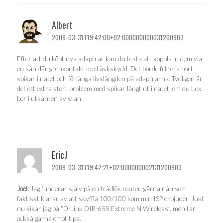
Albert
2009-03-31T19:42:00+02:000000000031200903
Efter att du köpt nya adaptrar kan du testa att koppla in dem via
en sån där grenkontakt med åskskydd. Det borde filtrera bort
spikar i nätet och förlänga livslängden på adaptrarna. Tydligen är
det ett extra stort problem med spikar långt ut i nätet, om du t.ex.
bor i utkanten av stan.
EricJ
2009-03-31T19:42:21+02:000000002131200903
Joel:
Jag funderar själv på en trådlös router, gärna nån som
faktiskt klarar av att skyffla 100/100 som min ISP erbjuder. Just
nu kikar jag på “D-Link DIR-655 Extreme N Wireless”, men tar
också gärna emot tips.