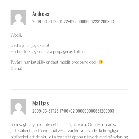
Andreas
2009-03-31T23:11:22+02:000000002231200903
Weeiii.
Detta gillar jag skarp!
Fin fint förslag som ska propageras fullt ut!
Tyvärr har jag själv endast mobilt bredband dock
(haha)
Mattias
2009-03-31T23:17:06+02:000000000631200903
Som sagt. Jag tror inte detta är så jättebra. Om det nu är så
jättesäkert med öppna nätverk, varför snackade då kungliga
biblioteket att de skulle ta bort sitt öppna nätverk med hänvisning