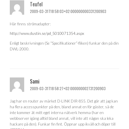
Teufel
2009-03-31T18:58:03+02:000000000331200903
Här finns strömadapter:
http://www.dustin.se/pd_5010071354.aspx
Enligt beskrivningen (Se “Specifikationer”-fliken) funkar den på din
DWL-2000.
Sami
2009-03-31T18:58:27+02:000000002731200903
Jag har en router av märket D-LINK DIR-855. Det gör att jag kan
ha flera accesspunkter på den, bland annat en för gäster, så de
inte kommer åt mitt eget interna nätverk hemma (har en
webbserver igång alltid bland annat, vill inte att någon ska leka
hackare på den). Funkar fin fint. Öppnar upp ikväll och döper till