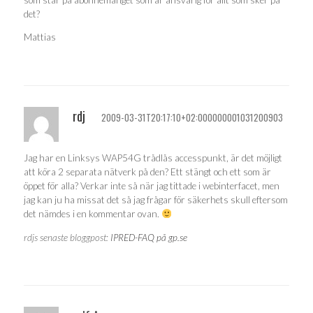
det?
Mattias
rdj
2009-03-31T20:17:10+02:000000001031200903
Jag har en Linksys WAP54G trådlås accesspunkt, är det möjligt
att köra 2 separata nätverk på den? Ett stängt och ett som är
öppet för alla? Verkar inte så när jag tittade i webinterfacet, men
jag kan ju ha missat det så jag frågar för säkerhets skull eftersom
det nämdes i en kommentar ovan.
rdjs senaste bloggpost:
IPRED-FAQ på gp.se