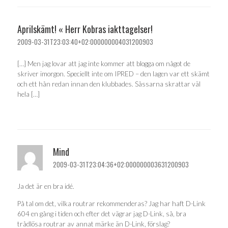
Aprilskämt! « Herr Kobras iakttagelser!
2009-03-31T23:03:40+02:000000004031200903
[…] Men jag lovar att jag inte kommer att blogga om något de
skriver imorgon. Speciellt inte om IPRED – den lagen var ett skämt
och ett hån redan innan den klubbades. Såssarna skrattar väl
hela […]
Mind
2009-03-31T23:04:36+02:000000003631200903
Ja det är en bra idé.
På tal om det, vilka routrar rekommenderas? Jag har haft D-Link
604 en gång i tiden och efter det vägrar jag D-Link, så, bra
trådlösa routrar av annat märke än D-Link, förslag?