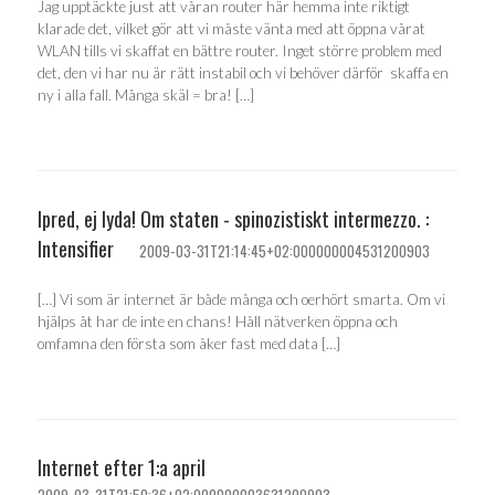
Jag upptäckte just att våran router här hemma inte riktigt
klarade det, vilket gör att vi måste vänta med att öppna vårat
WLAN tills vi skaffat en bättre router. Inget större problem med
det, den vi har nu är rätt instabil och vi behöver därför skaffa en
ny i alla fall. Många skäl = bra! […]
Ipred, ej lyda! Om staten - spinozistiskt intermezzo. :
Intensifier
2009-03-31T21:14:45+02:000000004531200903
[…] Vi som är internet är både många och oerhört smarta. Om vi
hjälps åt har de inte en chans! Håll nätverken öppna och
omfamna den första som åker fast med data […]
Internet efter 1:a april