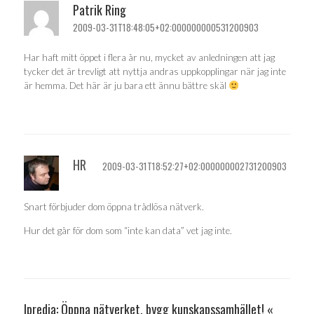
Patrik Ring
2009-03-31T18:48:05+02:000000000531200903
Har haft mitt öppet i flera år nu, mycket av anledningen att jag
tycker det är trevligt att nyttja andras uppkopplingar när jag inte
är hemma. Det här är ju bara ett ännu bättre skäl
HR
2009-03-31T18:52:27+02:000000002731200903
Snart förbjuder dom öppna trådlösa nätverk.
Hur det går för dom som “inte kan data” vet jag inte.
Ipredia: Öppna nätverket, bygg kunskapssamhället! «