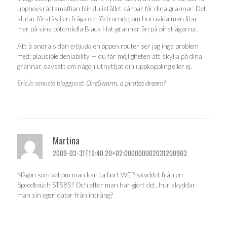
upphovsrättsmaffian blir du istället sårbar för dina grannar. Det
slutar förstås i en fråga om förtroende, om huruvida man litar
mer på sina potentiella Black Hat-grannar än på piratjägarna.
Att å andra sidan
erbjuda
en öppen router ser jag inga problem
med: plausible deniability — du får möjligheten att skylla på dina
grannar, oavsett om någon utnyttjat din uppkoppling eller ej.
EricJs senaste bloggpost:
OneSwarm, a pirates dream?
Martina
2009-03-31T19:40:20+02:000000002031200903
Någon som vet om man kan ta bort WEP-skyddet från en
Speedtouch ST585? Och efter man har gjort det, hur skyddar
man sin egen dator från intrång?