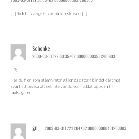
2009-03-31T21:50:36+02:000000003631200903
[…] Rick Falkvinge hakar på och skriver: […]
Schonke
2009-03-31T22:00:35+02:000000003531200903
HR;
Har du filen som stämningen gäller på datorn blir det däremot
svårt att bevisa att det inte var du som laddat upp den till
målsägaren.
gn
2009-03-31T22:11:04+02:000000000431200903