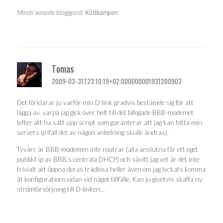
Minds senaste bloggpost:
Köttkampen
Tomas
2009-03-31T23:10:19+02:000000001931200903
Det förklarar ju varför min D-link gradvis bestämde sig för att
lägga av, varpå jag gick över helt till det bifogade BBB-modemet
(efter att ha satt upp script som garanterar att jag kan hitta min
servers ip ifall det av någon anledning skulle ändras).
Tyvärr är BBB-modemen inte routrar (alla anslutna får ett eget
publikt ip av BBB:s centrala DHCP) och såvitt jag vet är det inte
trivialt att öppna deras trådlösa heller även om jag lyckats komma
åt konfigurationssidan vid något tillfälle. Kan ju givetvis skaffa ny
strömförsörjning till D-linken…