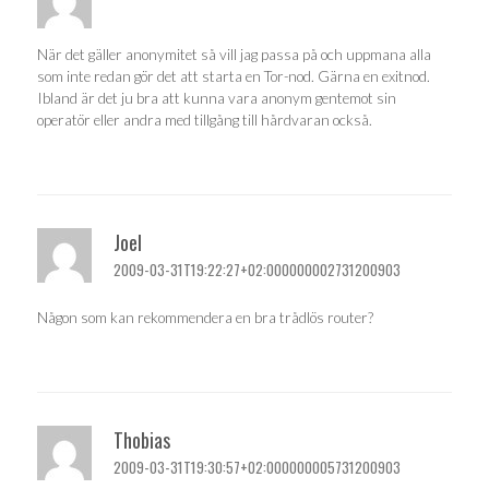
När det gäller anonymitet så vill jag passa på och uppmana alla
som inte redan gör det att starta en Tor-nod. Gärna en exitnod.
Ibland är det ju bra att kunna vara anonym gentemot sin
operatör eller andra med tillgång till hårdvaran också.
Joel
2009-03-31T19:22:27+02:000000002731200903
Någon som kan rekommendera en bra trådlös router?
Thobias
2009-03-31T19:30:57+02:000000005731200903