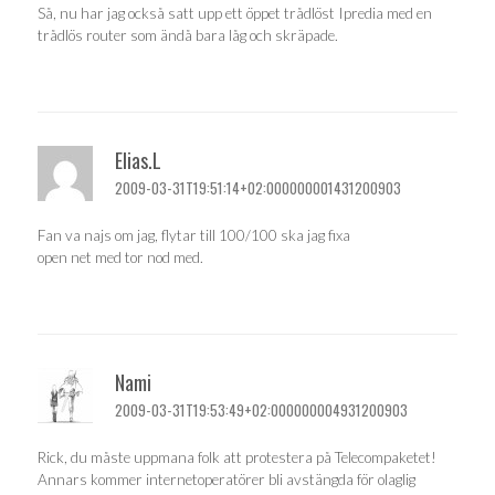
Så, nu har jag också satt upp ett öppet trådlöst Ipredia med en
trådlös router som ändå bara låg och skräpade.
Elias.L
2009-03-31T19:51:14+02:000000001431200903
Fan va najs om jag, flytar till 100/100 ska jag fixa
open net med tor nod med.
Nami
2009-03-31T19:53:49+02:000000004931200903
Rick, du måste uppmana folk att protestera på Telecompaketet!
Annars kommer internetoperatörer bli avstängda för olaglig