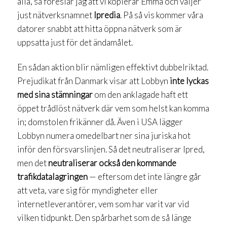
alla, så föreslår jag att vi kopierar Emma och väljer
just nätverksnamnet
Ipredia
. På så vis kommer våra
datorer snabbt att hitta öppna nätverk som är
uppsatta just för det ändamålet.
En sådan aktion blir nämligen effektivt dubbelriktad.
Prejudikat från Danmark visar att Lobbyn
inte lyckas
med sina stämningar
om den anklagade haft ett
öppet trådlöst nätverk där vem som helst kan komma
in; domstolen frikänner då. Även i USA lägger
Lobbyn numera omedelbart ner sina juriska hot
inför den försvarslinjen. Så det neutraliserar Ipred,
men det
neutraliserar också den kommande
trafikdatalagringen
— eftersom det inte längre går
att veta, vare sig för myndigheter eller
internetleverantörer, vem som har varit var vid
vilken tidpunkt. Den spårbarhet som de så länge