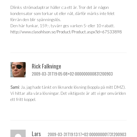
Dlinks strömadaptrar håller c:a ett år. Tror det är någon
kondensator som torkar ut eller nåt, därför märks inte felet
förrän den blir spänningslös.
Den här funkar, 159:-, tyvärr ges varken 5- eller 10-rabatt.
http://www.clasohlson.se/Product/Product.aspx?id=67533898
Rick Falkvinge
2009-03-31T19:05:08+02:000000000831200903
Sami
: Ja, jag hade tänkt en liknande lösning (koppla på mitt DMZ).
Vi hittar alla våra lösningar. Det viktigaste är att vi ger omvärlden
ett fritt koppel.
Lars
2009-03-31T19:13:17+02:000000001731200903