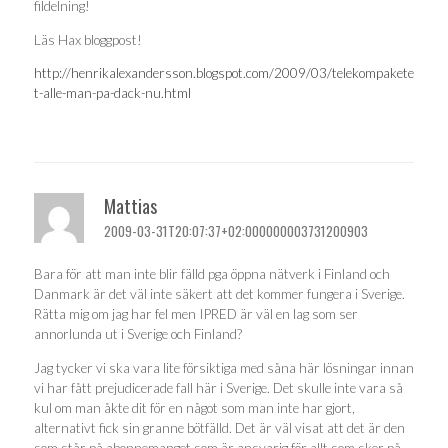
fildelning!
Läs Hax bloggpost!
http://henrikalexandersson.blogspot.com/2009/03/telekompakete
t-alle-man-pa-dack-nu.html
Mattias
2009-03-31T20:07:37+02:000000003731200903
Bara för att man inte blir fälld pga öppna nätverk i Finland och
Danmark är det väl inte säkert att det kommer fungera i Sverige.
Rätta mig om jag har fel men IPRED är väl en lag som ser
annorlunda ut i Sverige och Finland?
Jag tycker vi ska vara lite försiktiga med såna här lösningar innan
vi har fått prejudicerade fall här i Sverige. Det skulle inte vara så
kul om man åkte dit för en något som man inte har gjort,
alternativt fick sin granne bötfälld. Det är väl visat att det är den
som står på abonnemanget som är ansvarig för allt som sker på