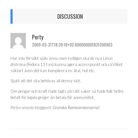
DISCUSSION
Perty
2009-03-31T18:39:18+02:000000001831200903
Har inte försökt själv ännu men tydligen ska de nya Linux
distrona (Fedora 11 t ex) kunna agera accesspunkt också.Vilket
såklart även det kan komplicera ev. åtal, hot etc.
Sjukt att det ska behövas all denna skit.
Om pengar och kraft hade lagts på rätt saker så hade folk hellre
betalt för legala grejjer än betala för anonymitet.
Pertys senaste bloggpost:
Granska Remissinstanserna!