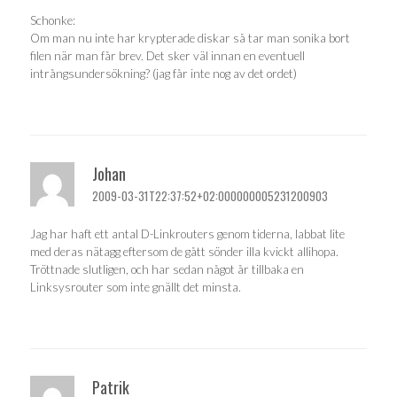
Schonke:
Om man nu inte har krypterade diskar så tar man sonika bort
filen när man får brev. Det sker väl innan en eventuell
intrångsundersökning? (jag får inte nog av det ordet)
Johan
2009-03-31T22:37:52+02:000000005231200903
Jag har haft ett antal D-Linkrouters genom tiderna, labbat lite
med deras nätagg eftersom de gått sönder illa kvickt allihopa.
Tröttnade slutligen, och har sedan något år tillbaka en
Linksysrouter som inte gnällt det minsta.
Patrik