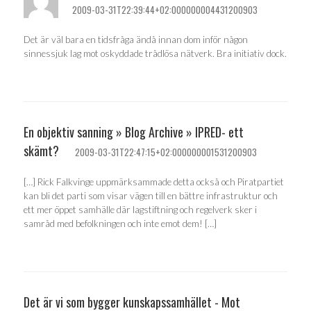
2009-03-31T22:39:44+02:000000004431200903
Det är väl bara en tidsfråga ändå innan dom inför någon
sinnessjuk lag mot oskyddade trådlösa nätverk. Bra initiativ dock.
En objektiv sanning » Blog Archive » IPRED- ett
skämt?
2009-03-31T22:47:15+02:000000001531200903
[…] Rick Falkvinge uppmärksammade detta också och Piratpartiet
kan bli det parti som visar vägen till en bättre infrastruktur och
ett mer öppet samhälle där lagstiftning och regelverk sker i
samråd med befolkningen och inte emot dem! […]
Det är vi som bygger kunskapssamhället - Mot