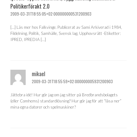
Politikerförakt 2.0
2009-03-31T18:55:05+02:000000000531200903
[…] Läs mer hos Falkvinge. Publicerat av Sami Arkiverad i 1984,
Fildelning, Politik, Samhälle, Svensk lag, Upphovsrätt ·Etiketter:
IPRED, IPREDIA […]
mikael
2009-03-31T18:55:59+02:000000005931200903
Jättebra idé! Hur gör jag om jag sitter på Bredbrandsbolagets
(eller Comhems) standardlösning? Hur gör jag för att “låsa ner”
mina egna datorer och spelmaskiner?