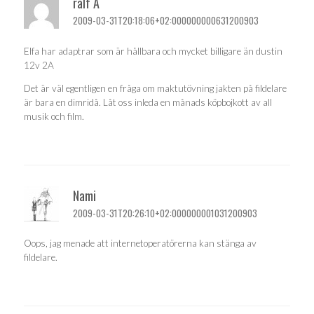
ralf A
2009-03-31T20:18:06+02:000000000631200903
Elfa har adaptrar som är hållbara och mycket billigare än dustin
12v 2A
Det är väl egentligen en fråga om maktutövning jakten på fildelare
är bara en dimridå. Låt oss inleda en månads köpbojkott av all
musik och film.
Nami
2009-03-31T20:26:10+02:000000001031200903
Oops, jag menade att internetoperatörerna kan stänga av
fildelare.