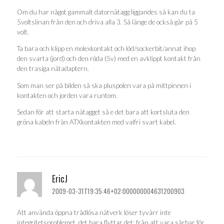
Om du har något gammalt datornätagg liggandes så kan du ta
5voltslinan från den och driva alla 3. Så länge de också går på 5
volt.
Ta bara och klipp en molexkontakt och löd/sockerbit/annat ihop
den svarta (jord) och den röda (5v) med en avklippt kontakt från
den trasiga nätadaptern.
Som man ser på bilden så ska pluspolen vara på mittpinnen i
kontakten och jorden vara runtom.
Sedan för att starta nätagget så e det bara att kortsluta den
gröna kabeln från ATXkontakten med valfri svart kabel.
EricJ
2009-03-31T19:35:46+02:000000004631200903
Att använda öppna trådlösa nätverk löser tyvärr inte
integritetsproblemet, det bara flyttar det: från att vara sårbar för