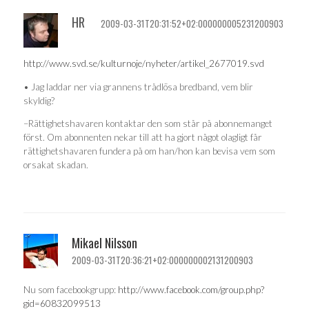
HR
2009-03-31T20:31:52+02:000000005231200903
http://www.svd.se/kulturnoje/nyheter/artikel_2677019.svd
• Jag laddar ner via grannens trådlösa bredband, vem blir
skyldig?
–Rättighetshavaren kontaktar den som står på abonnemanget
först. Om abonnenten nekar till att ha gjort något olagligt får
rättighetshavaren fundera på om han/hon kan bevisa vem som
orsakat skadan.
Mikael Nilsson
2009-03-31T20:36:21+02:000000002131200903
Nu som facebookgrupp:
http://www.facebook.com/group.php?
gid=60832099513