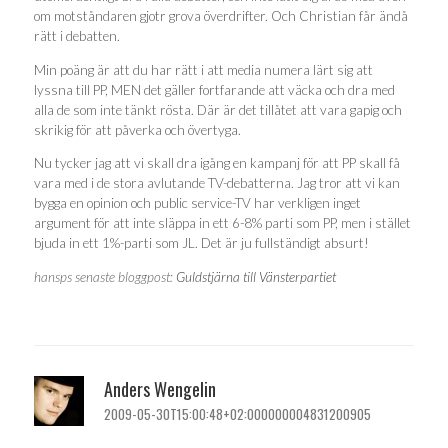
om motståndaren gjotr grova överdrifter. Och Christian får ändå
rätt i debatten.
Min poäng är att du har rätt i att media numera lärt sig att
lyssna till PP, MEN det gäller fortfarande att väcka och dra med
alla de som inte tänkt rösta. Där är det tillåtet att vara gapig och
skrikig för att påverka och övertyga.
Nu tycker jag att vi skall dra igång en kampanj för att PP skall få
vara med i de stora avlutande TV-debatterna. Jag tror att vi kan
bygga en opinion och public service-TV har verkligen inget
argument för att inte släppa in ett 6-8% parti som PP, men i stället
bjuda in ett 1%-parti som JL. Det är ju fullständigt absurt!
hansps senaste bloggpost:
Guldstjärna till Vänsterpartiet
Anders Wengelin
2009-05-30T15:00:48+02:000000004831200905