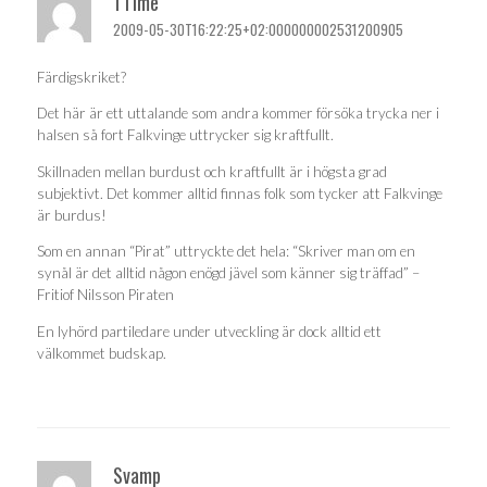
TTime
2009-05-30T16:22:25+02:000000002531200905
Färdigskriket?
Det här är ett uttalande som andra kommer försöka trycka ner i
halsen så fort Falkvinge uttrycker sig kraftfullt.
Skillnaden mellan burdust och kraftfullt är i högsta grad
subjektivt. Det kommer alltid finnas folk som tycker att Falkvinge
är burdus!
Som en annan “Pirat” uttryckte det hela: “Skriver man om en
synål är det alltid någon enögd jävel som känner sig träffad” –
Fritiof Nilsson Piraten
En lyhörd partiledare under utveckling är dock alltid ett
välkommet budskap.
Svamp