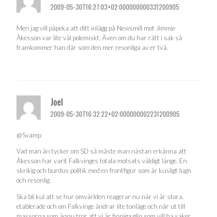
2009-05-30T16:27:03+02:000000000331200905
Men jag vill påpeka att ditt inlägg på Newsmill mot Jimmie
Åkesson var lite väl polemiskt. Även om du har rätt i sak så
framkommer han där som den mer resonliga av er två.
Joel
2009-05-30T16:32:22+02:000000002231200905
@Svamp
Vad man än tycker om SD så måste man nästan erkänna att
Åkesson har varit Falkvinges totala motsats väldigt länge. En
skrikig och burdus politik med en frontfigur som är kusligt lugn
och resonlig.
Ska bli kul att se hur omvärlden reagerar nu när vi är stora,
etablerade och om Falkvinge ändrar lite tonläge och når ut till
massorna som ännu tror att vi är finniga glin som vill ha saker