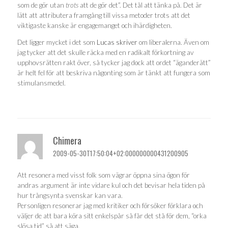
som de gör utan
trots
att de gör det”. Det tål att tänka på. Det är
lätt att attributera framgång till vissa metoder trots att det
viktigaste kanske är engagemanget och ihärdigheten.
Det ligger mycket i det som
Lucas skriver
om liberalerna. Även om
jag tycker att det skulle räcka med en radikalt förkortning av
upphovsrätten rakt över, så tycker jag dock att ordet “äganderätt”
är helt fel för att beskriva någonting som är tänkt att fungera som
stimulansmedel.
Chimera
2009-05-30T17:50:04+02:000000000431200905
Att resonera med visst folk som vägrar öppna sina ögon för
andras argument är inte vidare kul och det bevisar hela tiden på
hur trångsynta svenskar kan vara.
Personligen resonerar jag med kritiker och försöker förklara och
väljer de att bara köra sitt enkelspår så får det stå för dem, “orka
slösa tid” så att säga.