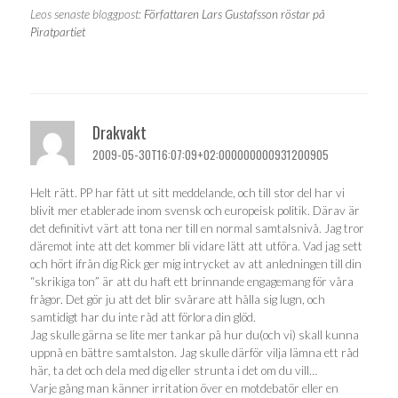
Leos senaste bloggpost:
Författaren Lars Gustafsson röstar på
Piratpartiet
Drakvakt
2009-05-30T16:07:09+02:000000000931200905
Helt rätt. PP har fått ut sitt meddelande, och till stor del har vi
blivit mer etablerade inom svensk och europeisk politik. Därav är
det definitivt värt att tona ner till en normal samtalsnivå. Jag tror
däremot inte att det kommer bli vidare lätt att utföra. Vad jag sett
och hört ifrån dig Rick ger mig intrycket av att anledningen till din
“skrikiga ton” är att du haft ett brinnande engagemang för våra
frågor. Det gör ju att det blir svårare att hålla sig lugn, och
samtidigt har du inte råd att förlora din glöd.
Jag skulle gärna se lite mer tankar på hur du(och vi) skall kunna
uppnå en bättre samtalston. Jag skulle därför vilja lämna ett råd
här, ta det och dela med dig eller strunta i det om du vill…
Varje gång man känner irritation över en motdebatör eller en