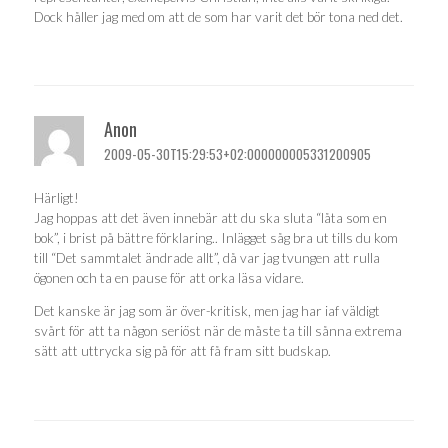
Dock håller jag med om att de som har varit det bör tona ned det.
Anon
2009-05-30T15:29:53+02:000000005331200905
Härligt!
Jag hoppas att det även innebär att du ska sluta “låta som en
bok”, i brist på bättre förklaring.. Inlägget såg bra ut tills du kom
till “Det sammtalet ändrade allt”, då var jag tvungen att rulla
ögonen och ta en pause för att orka läsa vidare.
Det kanske är jag som är över-kritisk, men jag har iaf väldigt
svårt för att ta någon seriöst när de måste ta till sånna extrema
sätt att uttrycka sig på för att få fram sitt budskap.