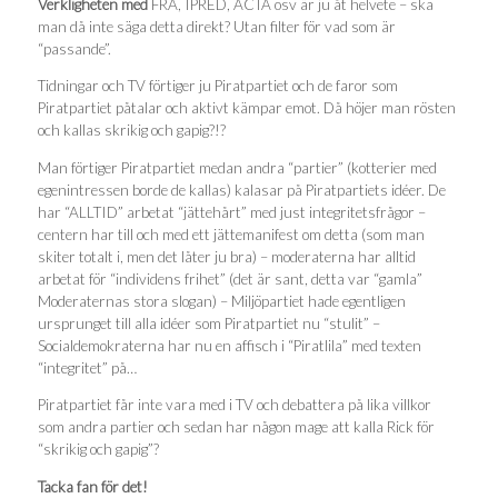
Verkligheten med
FRA, IPRED, ACTA osv är ju åt helvete – ska
man då inte säga detta direkt? Utan filter för vad som är
“passande”.
Tidningar och TV förtiger ju Piratpartiet och de faror som
Piratpartiet påtalar och aktivt kämpar emot. Då höjer man rösten
och kallas skrikig och gapig?!?
Man förtiger Piratpartiet medan andra “partier” (kotterier med
egenintressen borde de kallas) kalasar på Piratpartiets idéer. De
har “ALLTID” arbetat “jättehårt” med just integritetsfrågor –
centern har till och med ett jättemanifest om detta (som man
skiter totalt i, men det låter ju bra) – moderaterna har alltid
arbetat för “individens frihet” (det är sant, detta var “gamla”
Moderaternas stora slogan) – Miljöpartiet hade egentligen
ursprunget till alla idéer som Piratpartiet nu “stulit” –
Socialdemokraterna har nu en affisch i “Piratlila” med texten
“integritet” på…
Piratpartiet får inte vara med i TV och debattera på lika villkor
som andra partier och sedan har någon mage att kalla Rick för
“skrikig och gapig”?
Tacka fan för det!