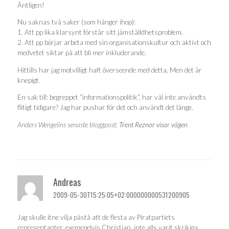
Äntligen!
Nu saknas två saker (som hänger ihop):
1. Att pp lika klarsynt förstår sitt jämställdhetsproblem.
2. Att pp börjar arbeta med sin organisationskultur och aktivt och
medvetet siktar på att bli mer inkluderande.
Hittills har jag motvilligt haft överseende med detta. Men det är
knepigt.
En sak till: begreppet “informationspolitik”, har väl inte användts
flitigt tidigare? Jag har pushar för det och användt det länge.
Anders Wengelins senaste bloggpost:
Trent Reznor visar vägen
Andreas
2009-05-30T15:25:05+02:000000000531200905
Jag skulle itne vilja påstå att de flesta av Piratpartiets
representanter, exemepelvis Christian, inte alls varit skrikiga.