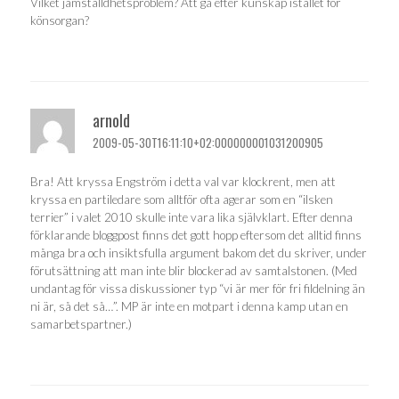
Vilket jämställdhetsproblem? Att gå efter kunskap istället för
könsorgan?
arnold
2009-05-30T16:11:10+02:000000001031200905
Bra! Att kryssa Engström i detta val var klockrent, men att
kryssa en partiledare som alltför ofta agerar som en “ilsken
terrier” i valet 2010 skulle inte vara lika självklart. Efter denna
förklarande bloggpost finns det gott hopp eftersom det alltid finns
många bra och insiktsfulla argument bakom det du skriver, under
förutsättning att man inte blir blockerad av samtalstonen. (Med
undantag för vissa diskussioner typ “vi är mer för fri fildelning än
ni är, så det så…”. MP är inte en motpart i denna kamp utan en
samarbetspartner.)