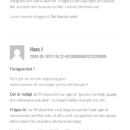
integritet och rättssäkerhet. Frågorna om copyright och patent
bör ses över och nyanseras eller i annat fall tonas ner.
Lucass senaste bloggpost:
Det liberala valet
Hans J
2009-05-30T17:16:32+02:000000003231200905
Färdigskriket ?
Först går de som får någonting gjort
sedan kommer de som klagar på hur det blev gjort
Det är möjligt
att Piratpartiet har agerat “ganska skrikigt, gapigt
och nollningsmaskulint” så Isobel Hadley-Kamptz ha rätt…
Frågan är
var Piratpartiet varit idag om partiet hade agerat
annorlunda, om Rick inte så ofta varit så upprörd, om den djupa
eftertanken får utarbeta alla formuleringar.