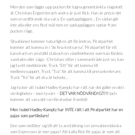
Men den som lägger upp pucken för lugna genomtänkta slagskott
åt Christian Engström och andra är just Rick. Han är precis det
som en ordförande ska vara. En speluppläggare… En sådan gör
inte alla eller ens flest mål men en speluppläggare spelar fram
pucken i läge.
Situationen kommer naturligtvis att förändras. Piratpartiet
kommer att komma in i “de fina kretsarna”, Piratpartiet får ett
kansli och en anställd stab och en växeltelefonist som kan fördela
samtalen eller säga: -Christian sitter i sammanträde just nu, kan
jag ta ett meddelande. Tryck “Ett” för att komma till
medlemssupport, Tryck “Två” för att komma till pressekreterare,
Tryck “Tre” för att dra åt helvete…
Jag tycker att Isobel Hadley-Kamptz har rätt när det gäller en del i
skrikigheten – men tyvärr –
DET VAR NÖDVÄNDIGT!!!
(och
kommer att vara det i en förutsebar framtid)
Men Isobel Hadley-Kamptz har INTE rätt i att Piratpartiet har en
pajas som partiledare!
Den som nedlåter sig till att ta anställning i en sensationsblaska
som Expressen är mer pajas! Att kalla Rick för pajas är som att