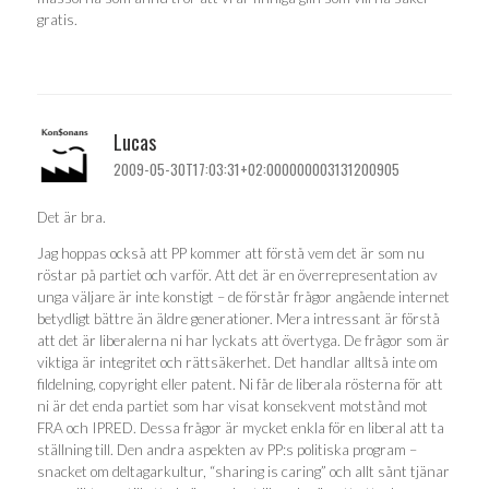
gratis.
Lucas
2009-05-30T17:03:31+02:000000003131200905
Det är bra.
Jag hoppas också att PP kommer att förstå vem det är som nu
röstar på partiet och varför. Att det är en överrepresentation av
unga väljare är inte konstigt – de förstår frågor angående internet
betydligt bättre än äldre generationer. Mera intressant är förstå
att det är liberalerna ni har lyckats att övertyga. De frågor som är
viktiga är integritet och rättsäkerhet. Det handlar alltså inte om
fildelning, copyright eller patent. Ni får de liberala rösterna för att
ni är det enda partiet som har visat konsekvent motstånd mot
FRA och IPRED. Dessa frågor är mycket enkla för en liberal att ta
ställning till. Den andra aspekten av PP:s politiska program –
snacket om deltagarkultur, “sharing is caring” och allt sånt tjänar