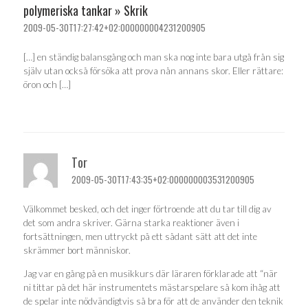
polymeriska tankar » Skrik
2009-05-30T17:27:42+02:000000004231200905
[…] en ständig balansgång och man ska nog inte bara utgå från sig
själv utan också försöka att prova nån annans skor. Eller rättare:
öron och […]
Tor
2009-05-30T17:43:35+02:000000003531200905
Välkommet besked, och det inger förtroende att du tar till dig av
det som andra skriver. Gärna starka reaktioner även i
fortsättningen, men uttryckt på ett sådant sätt att det inte
skrämmer bort människor.
Jag var en gång på en musikkurs där läraren förklarade att “när
ni tittar på det här instrumentets mästarspelare så kom ihåg att
de spelar inte nödvändigtvis så bra för att de använder den teknik