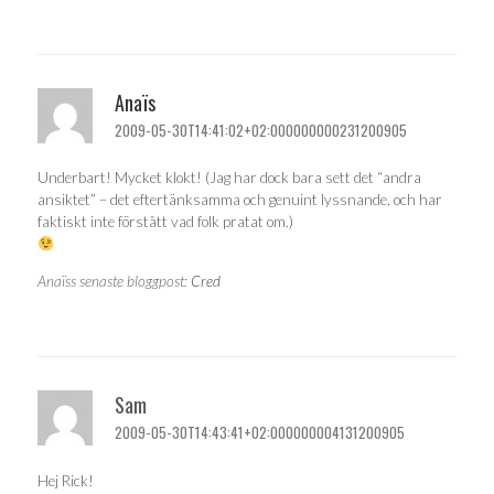
Anaïs
2009-05-30T14:41:02+02:000000000231200905
Underbart! Mycket klokt! (Jag har dock bara sett det “andra
ansiktet” – det eftertänksamma och genuint lyssnande, och har
faktiskt inte förstått vad folk pratat om.)
Anaïss senaste bloggpost:
Cred
Sam
2009-05-30T14:43:41+02:000000004131200905
Hej Rick!