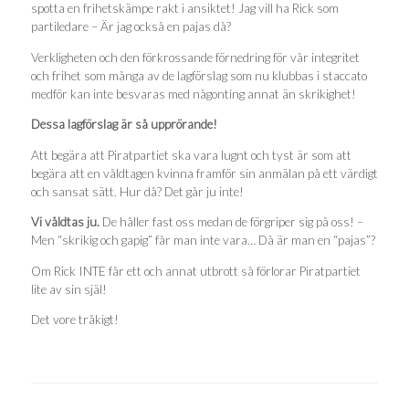
spotta en frihetskämpe rakt i ansiktet! Jag vill ha Rick som
partiledare – Är jag också en pajas då?
Verkligheten och den förkrossande förnedring för vår integritet
och frihet som många av de lagförslag som nu klubbas i staccato
medför kan inte besvaras med någonting annat än skrikighet!
Dessa lagförslag är så upprörande!
Att begära att Piratpartiet ska vara lugnt och tyst är som att
begära att en våldtagen kvinna framför sin anmälan på ett värdigt
och sansat sätt. Hur då? Det går ju inte!
Vi våldtas ju.
De håller fast oss medan de förgriper sig på oss! –
Men “skrikig och gapig” får man inte vara… Då är man en “pajas”?
Om Rick INTE får ett och annat utbrott så förlorar Piratpartiet
lite av sin själ!
Det vore tråkigt!