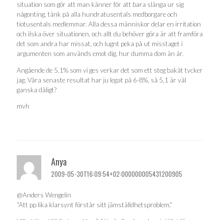
situation som gör att man känner för att bara slänga ur sig
någonting, tänk på alla hundratusentals medborgare och
tiotusentals medlemmar. Alla dessa människor delar en irritation
och ilska över situationen, och allt du behöver göra är att framföra
det som andra har missat, och lugnt peka på ut misstaget i
argumenten som används emot dig, hur dumma dom än är.
Angående de 5,1% som vi ges verkar det som ett steg bakåt tycker
jag. Våra senaste resultat har ju legat på 6-8%, så 5,1 är väl
ganska dåligt?
mvh
Anya
2009-05-30T16:09:54+02:000000005431200905
@Anders Wengelin
“Att pp lika klarsynt förstår sitt jämställdhetsproblem.”