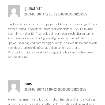
gubbstrutt
2009-05-30T14:52:56+02:000000005631200905
Jag förstår väl att storleken på partiet kräver anpassning och nya
former. Jag vill ändå ge ett stort tack och eloge till Rick Falkvinge,
som I.H-K. kallar för “…en pajas till partiledare och ofta en ton i sin
kommunikation av teknologoverallig nollningsmaskulinitet.” En
“pajas” som såg vad som försiggick långt innan de flesta andra och
som dessutom gjorde något åt saken genom att starta
Piratpartiet. Tack Rickard Fallkvinge, och alla ni andra, teknologer
och maskulina.
hansp
2009-05-30T14:54:16+02:000000001631200905
Håller med men inte fullt ut. Christian Engström har ju skött sig
utomordentligt bra i alla debatter, och inte låtit sig dras med även