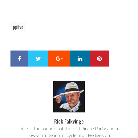
pplive
Google+
LinkedIn
Pinterest
S
T
h
w
a
e
r
e
e
t
Rick Falkvinge
Rick is the founder of the first Pirate Party and a
low-altitude motorcycle pilot. He lives on