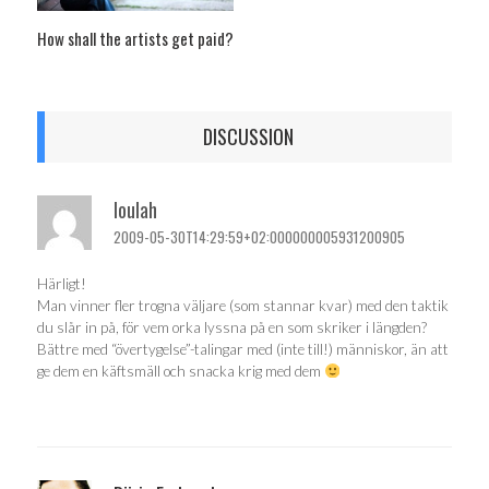
How shall the artists get paid?
DISCUSSION
loulah
2009-05-30T14:29:59+02:000000005931200905
Härligt!
Man vinner fler trogna väljare (som stannar kvar) med den taktik
du slår in på, för vem orka lyssna på en som skriker i längden?
Bättre med “övertygelse”-talingar med (inte till!) människor, än att
ge dem en käftsmäll och snacka krig med dem