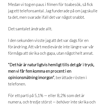
Medan vi tog en paus i filmen för toabesök, så fick
jag ett telefonsamtal. Jag funderade på om jag skulle
ta det, men svarade ifall det var något snabbt.
Det samtalet ändrade allt.
I den sekunden visste jag att det var dags för en
förändring. Att vårt medievärde inte längre var vår
förmåga att skrika och gapa, utan något helt annat.
“Det här är naturligtvis hemligt tills det går i tryck,
men vi får fem komma en procent i en
opinionsmätning imorgon”
, berättade rösten i
telefonen.
För ett parti på 5,1% — eller 8,2% som det är
numera, och tredje störst —
behöver
inte skrika och