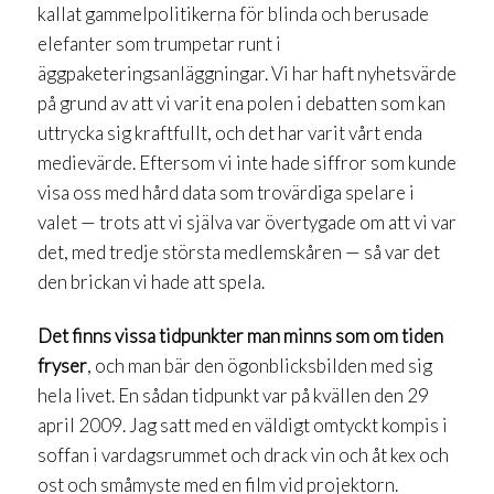
kallat gammelpolitikerna för blinda och berusade
elefanter som trumpetar runt i
äggpaketeringsanläggningar. Vi har haft nyhetsvärde
på grund av att vi varit ena polen i debatten som kan
uttrycka sig kraftfullt, och det har varit vårt enda
medievärde. Eftersom vi inte hade siffror som kunde
visa oss med hård data som trovärdiga spelare i
valet — trots att vi själva var övertygade om att vi var
det, med tredje största medlemskåren — så var det
den brickan vi hade att spela.
Det finns vissa tidpunkter man minns som om tiden
fryser
, och man bär den ögonblicksbilden med sig
hela livet. En sådan tidpunkt var på kvällen den 29
april 2009. Jag satt med en väldigt omtyckt kompis i
soffan i vardagsrummet och drack vin och åt kex och
ost och småmyste med en film vid projektorn.