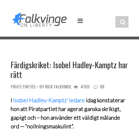
Skip
to
content
Färdigskriket: Isobel Hadley-Kamptz har
rätt
• BY
RICK FALKVINGE
4769
88
PIRATE PARTIES
I
Isobel Hadley-Kamptz’ ledare
idag konstaterar
hon att Piratpartiet har agerat ganska skrikigt,
gapigt och – hon använder ett väldigt målande
ord — “nollningsmaskulint”.