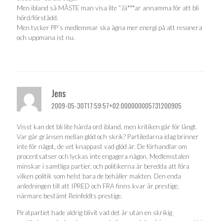
Men ibland så MÅSTE man visa lite “Jä***ar annamma för att bli
hörd/förstådd.
Men tycker PP´s medlemmar ska ägna mer energi på att resonera
och uppmana ist nu.
Jens
2009-05-30T17:59:57+02:000000005731200905
Visst kan det bli lite hårda ord ibland, men kritiken går för långt.
Var går gränsen mellan glöd och skrik? Partiledarna idag brinner
inte för något, de vet knappast vad glöd är. De förhandlar om
procentsatser och lyckas inte engagera någon. Medlemstalen
minskar i samtliga partier, och politikerna är beredda att föra
vilken politik som helst bara de behåller makten. Den enda
anledningen till att IPRED och FRA finns kvar är prestige,
närmare bestämt Reinfeldts prestige.
Piratpartiet hade aldrig blivit vad det är utan en skrikig