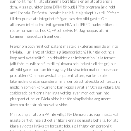
sannolikt mer till att skrämma bort liberaler än att attrahera
dem. Vissa punkter (som DRM-förbud) i PP:s program är direkt
anti-liberala. De flesta liberaler har hållit sig skeptiska till PP fram
till den punkt att integritetsfrågan blev den viktigaste. Om
alliansen inte hade drivit igenom FRA och IPRED hade de liberala
rösterna hamnat hos C, FP och delvis M. Jag hoppas att ni
kommer ihåg detta i framtiden.
Frågor om copyright och patent måste diskuteras men de är inte
triviala. Hur långt sträcker sig äganderätten? Hur går det hela
ihop med avtalsrätt? I en tidsålder där information i alla former
(allt från musik och film till mjukvara och industriell design) blir
allt viktigare, hur kan företag skydda sina informationsbaserade
produkter? Om man avskaffar patenträtten, varför skulle
läkemedelsföretag spendera miljarder på att utveckla och testa ny
medicin som en konkurrent kan kopiera gratis? Och så vidare. De
etablerade partierna har inga vettiga svar men det har inte
piratpartiet heller. Båda sidor har för simplistiska argument –
även om de står på motsatta sidor.
Min poäng är att om PP inte vill gå Ny Demokratis väg i nästa val
måste partiet inse att det är liberalerna de måste behålla. För att
klara av detta krävs en fortsatt fokus på frågor om personlig