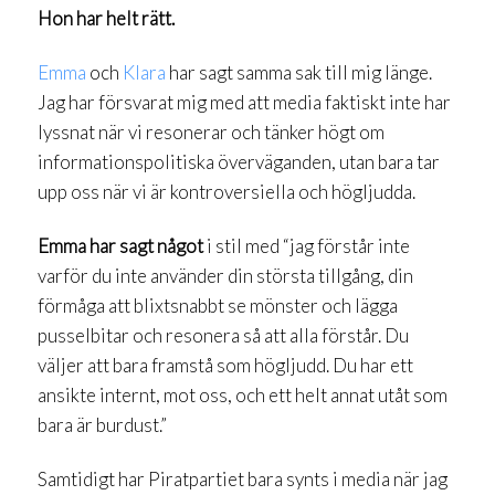
Hon har helt rätt.
Emma
och
Klara
har sagt samma sak till mig länge.
Jag har försvarat mig med att media faktiskt inte har
lyssnat när vi resonerar och tänker högt om
informationspolitiska överväganden, utan bara tar
upp oss när vi är kontroversiella och högljudda.
Emma har sagt något
i stil med “jag förstår inte
varför du inte använder din största tillgång, din
förmåga att blixtsnabbt se mönster och lägga
pusselbitar och resonera så att alla förstår. Du
väljer att bara framstå som högljudd. Du har ett
ansikte internt, mot oss, och ett helt annat utåt som
bara är burdust.”
Samtidigt har Piratpartiet bara synts i media när jag