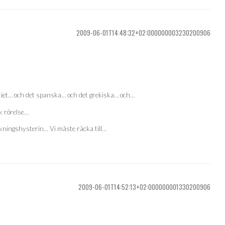
2009-06-01T14:48:32+02:000000003230200906
rtiet… och det spanska… och det grekiska… och…
k rörelse…
akningshysterin… Vi måste räcka till…
2009-06-01T14:52:13+02:000000001330200906