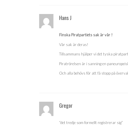
Hans J
Finska Piratpartiets sak är vår !
Vår sak är deras!
Tillsammans hjälper vi det tyska piratpa
Piratrörelsen är i sanning en paneuropeis
Och alla behövs för att få stopp på överv
Gregor
“det tredje som formellt registrerar sig”