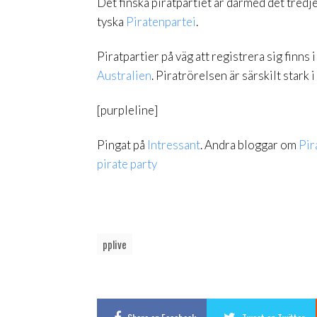
Det finska piratpartiet är därmed det tredj
tyska
Piratenpartei
.
Piratpartier på väg att registrera sig finns i
Australien
. Piratrörelsen är särskilt stark
[purpleline]
Pingat på
Intressant
. Andra bloggar om
Pir
pirate party
pplive