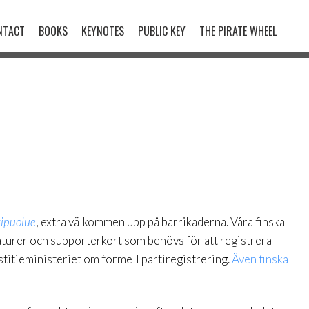
NTACT
BOOKS
KEYNOTES
PUBLIC KEY
THE PIRATE WHEEL
tipuolue
, extra välkommen upp på barrikaderna. Våra finska
aturer och supporterkort som behövs för att registrera
ustitieministeriet om formell partiregistrering.
Även finska