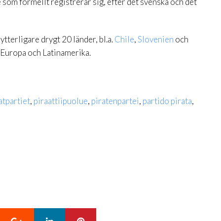
e som formellt registrerar sig, efter det svenska och det
 ytterligare drygt 20 länder, bl.a.
Chile
,
Slovenien
och
 i Europa och Latinamerika.
atpartiet
,
piraattiipuolue
,
piratenpartei
,
partido pirata
,
Google+
LinkedIn
Pinterest