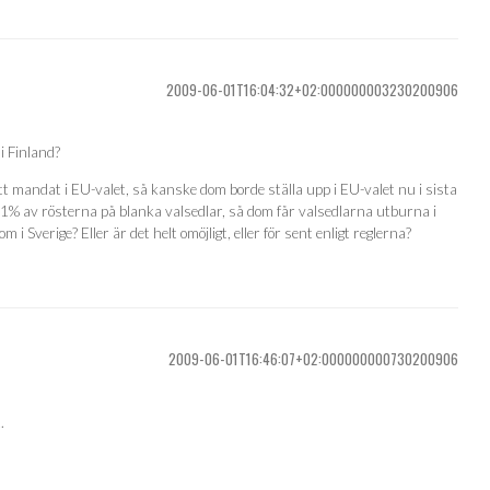
2009-06-01T16:04:32+02:000000003230200906
i Finland?
tt mandat i EU-valet, så kanske dom borde ställa upp i EU-valet nu i sista
1% av rösterna på blanka valsedlar, så dom får valsedlarna utburna i
 i Sverige? Eller är det helt omöjligt, eller för sent enligt reglerna?
2009-06-01T16:46:07+02:000000000730200906
.