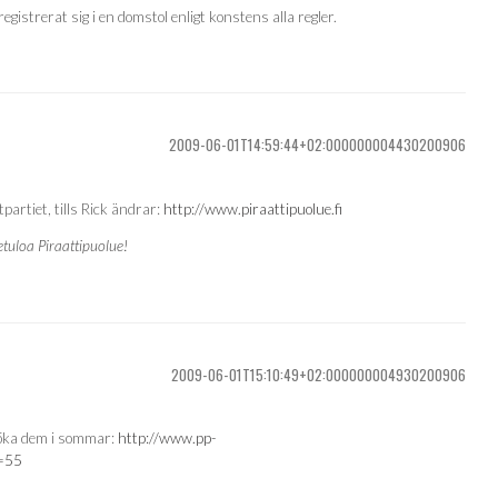
egistrerat sig i en domstol enligt konstens alla regler.
2009-06-01T14:59:44+02:000000004430200906
partiet, tills Rick ändrar:
http://www.piraattipuolue.fi
etuloa Piraattipuolue!
2009-06-01T15:10:49+02:000000004930200906
söka dem i sommar:
http://www.pp-
f=55