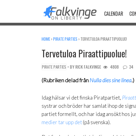
Skip
to
CALENDAR
CO
content
HOME
›
PIRATE PARTIES
›
TERVETULOA PIRAATTIPUOLUE!
Tervetuloa Piraattipuolue!
• BY
RICK FALKVINGE
4808
34
PIRATE PARTIES
(Rubriken delad från
Nulla dies sine linea
.)
Idag hälsar vi det finska Piratpartiet,
Piraat
systrar och bröder har samlat ihop de sign
partiet formellt, och har idag ansökt hos j
medier tar upp det
(på svenska).