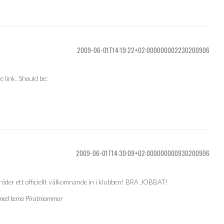
2009-06-01T14:19:22+02:000000002230200906
e link. Should be:
2009-06-01T14:30:09+02:000000000930200906
bröder ett officiellt välkomnande in i klubben! BRA JOBBAT!
 med tema Piratmammor