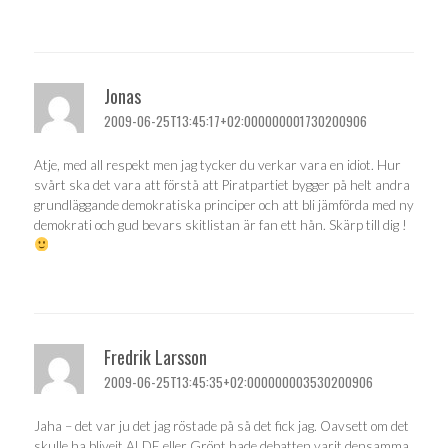
Jonas
2009-06-25T13:45:17+02:000000001730200906
Atje, med all respekt men jag tycker du verkar vara en idiot. Hur
svårt ska det vara att förstå att Piratpartiet bygger på helt andra
grundläggande demokratiska principer och att bli jämförda med ny
demokrati och gud bevars skitlistan är fan ett hån. Skärp till dig !
Fredrik Larsson
2009-06-25T13:45:35+02:000000003530200906
Jaha – det var ju det jag röstade på så det fick jag. Oavsett om det
skulle ha bliveit ALDE eller Grönt hade debatten varit densamma