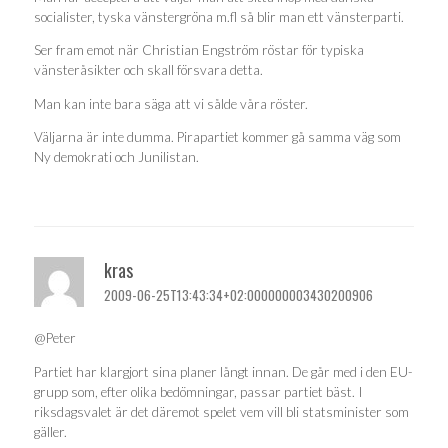
socialister, tyska vänstergröna m.fl så blir man ett vänsterparti.
Ser fram emot när Christian Engström röstar för typiska
vänsteråsikter och skall försvara detta.
Man kan inte bara säga att vi sålde våra röster.
Väljarna är inte dumma. Pirapartiet kommer gå samma väg som
Ny demokrati och Junilistan.
kras
2009-06-25T13:43:34+02:000000003430200906
@Peter
Partiet har klargjort sina planer långt innan. De går med i den EU-
grupp som, efter olika bedömningar, passar partiet bäst. I
riksdagsvalet är det däremot spelet vem vill bli statsminister som
gäller.