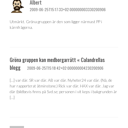
Albert
2009-06-25T15:17:33+02:000000003330200906
Utmärkt. Gröna gruppen är den som ligger närmast PP i
kärnfrågorna.
Gröna gruppen kan medborgarrätt « Calandrellas
blogg
2009-06-25T15:18:42+02:000000004230200906
[…] var där. SR var där. AB var där. Nyheter24 var där. (Nå, de
har rapporterat åtminstone.) Rick var där. HAX var där. Jag var
där (bildbevis finns på Svd.se; personen i vit keps i bakgrunden är
[…]