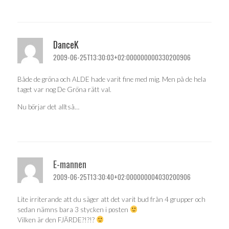
DanceK
2009-06-25T13:30:03+02:000000000330200906
Både de gröna och ALDE hade varit fine med mig. Men på de hela
taget var nog De Gröna rätt val.
Nu börjar det alltså…
E-mannen
2009-06-25T13:30:40+02:000000004030200906
Lite irriterande att du säger att det varit bud från 4 grupper och
sedan nämns bara 3 stycken i posten
Vilken är den FJÄRDE?!?!?