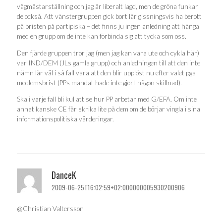
vågmästarställning och jag är liberalt lagd, men de gröna funkar
de också. Att vänstergruppen gick bort lär gissningsvis ha berott
på bristen på partipiska – det finns ju ingen anledning att hänga
med en grupp om de inte kan förbinda sig att tycka som oss.
Den fjärde gruppen tror jag (men jag kan vara ute och cykla här)
var IND/DEM (JLs gamla grupp) och anledningen till att den inte
nämn lär väl i så fall vara att den blir upplöst nu efter valet pga
medlemsbrist (PPs mandat hade inte gjort någon skillnad).
Ska i varje fall bli kul att se hur PP arbetar med G/EFA. Om inte
annat kanske CE får skrika lite på dem om de börjar vingla i sina
informationspolitiska värderingar.
DanceK
2009-06-25T16:02:59+02:000000005930200906
@Christian Valtersson