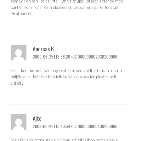
som Le Pen och Tories inte i Ohlys grupp. Istället sitter de med
partier som liknar dem ideologiskt. Detsamma gäller förstås
Piratpartiet.
Andreas B
2009-06-25T13:38:20+02:000000002030200906
Först kommunist, sen högerextrem, sen våldtäktsman och nu
miljöfascist. När fan kan folk börja kalla oss för pirater helt
enkelt?!
Ajte
2009-06-25T13:40:54+02:000000005430200906
Man får acceptera att väljer man att sitta ihop med danska