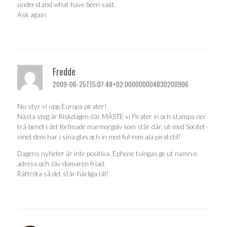
understand what have been said.
Ask again
Fredde
2009-06-25T15:07:48+02:000000004830200906
Nu styr vi upp Europa pirater!
Nästa steg är Riskdagen där MÅSTE vi Pirater in och stampa ner
trä-benet i det förfinade marmorgolv som står där, ut med Socitet-
vinet dem har i sina glas och in med ful-rom alá piratstil!
Dagens nyheter är inte positiva, Ephone tvingas ge ut namn o
adress och Jäv-domaren friad.
Rättröta så det står härliga till!