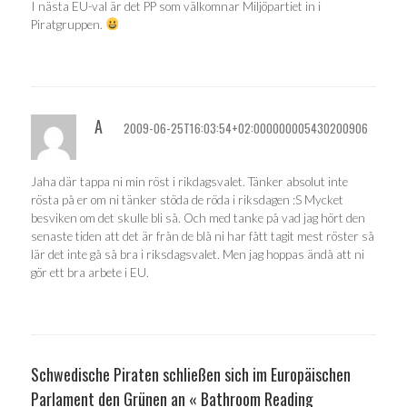
I nästa EU-val är det PP som välkomnar Miljöpartiet in i
Piratgruppen.
A
2009-06-25T16:03:54+02:000000005430200906
Jaha där tappa ni min röst i rikdagsvalet. Tänker absolut inte
rösta på er om ni tänker stöda de röda i riksdagen :S Mycket
besviken om det skulle bli så. Och med tanke på vad jag hört den
senaste tiden att det är från de blå ni har fått tagit mest röster så
lär det inte gå så bra i riksdagsvalet. Men jag hoppas ändå att ni
gör ett bra arbete i EU.
Schwedische Piraten schließen sich im Europäischen
Parlament den Grünen an « Bathroom Reading