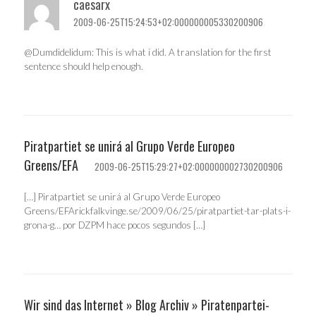
caesarx
2009-06-25T15:24:53+02:000000005330200906
@Dumdidelidum: This is what i did. A translation for the first
sentence should help enough.
Piratpartiet se unirá al Grupo Verde Europeo
Greens/EFA
2009-06-25T15:29:27+02:000000002730200906
[…] Piratpartiet se unirá al Grupo Verde Europeo
Greens/EFArickfalkvinge.se/2009/06/25/piratpartiet-tar-plats-i-
grona-g… por DZPM hace pocos segundos […]
Wir sind das Internet » Blog Archiv » Piratenpartei-