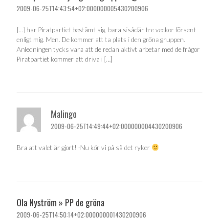
2009-06-25T14:43:54+02:000000005430200906
[…] har Piratpartiet bestämt sig, bara sisådär tre veckor försent
enligt mig. Men. De kommer att ta plats i den gröna gruppen.
Anledningen tycks vara att de redan aktivt arbetar med de frågor
Piratpartiet kommer att driva i […]
Malingo
2009-06-25T14:49:44+02:000000004430200906
Bra att valet är gjort! -Nu kör vi på så det ryker
Ola Nyström » PP de gröna
2009-06-25T14:50:14+02:000000001430200906