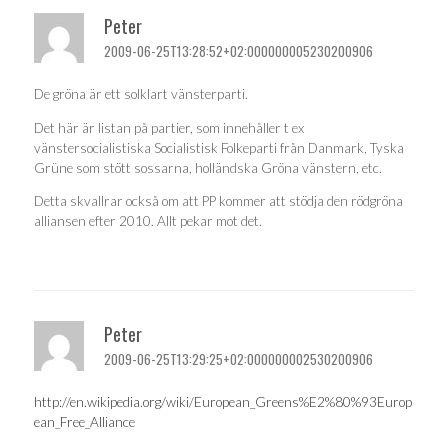
Peter
2009-06-25T13:28:52+02:000000005230200906
De gröna är ett solklart vänsterparti.
Det här är listan på partier, som innehåller t ex
vänstersocialistiska Socialistisk Folkeparti från Danmark, Tyska
Grüne som stött sossarna, holländska Gröna vänstern, etc.
Detta skvallrar också om att PP kommer att stödja den rödgröna
alliansen efter 2010. Allt pekar mot det.
Peter
2009-06-25T13:29:25+02:000000002530200906
http://en.wikipedia.org/wiki/European_Greens%E2%80%93Europ
ean_Free_Alliance