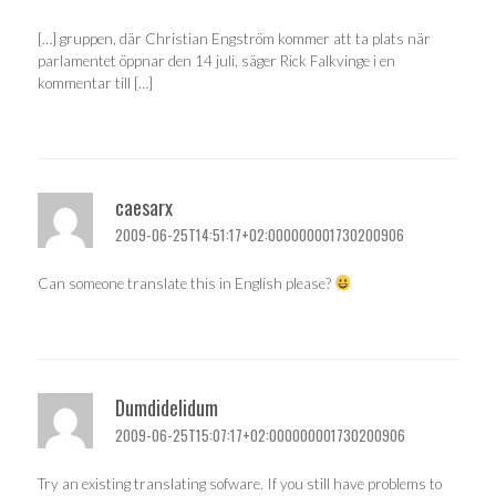
[…] gruppen, där Christian Engström kommer att ta plats när
parlamentet öppnar den 14 juli, säger Rick Falkvinge i en
kommentar till […]
caesarx
2009-06-25T14:51:17+02:000000001730200906
Can someone translate this in English please?
Dumdidelidum
2009-06-25T15:07:17+02:000000001730200906
Try an existing translating sofware. If you still have problems to