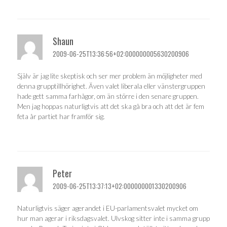
Shaun
2009-06-25T13:36:56+02:000000005630200906
Själv är jag lite skeptisk och ser mer problem än möjligheter med
denna grupptillhörighet. Även valet liberala eller vänstergruppen
hade gett samma farhågor, om än större i den senare gruppen.
Men jag hoppas naturligtvis att det ska gå bra och att det är fem
feta år partiet har framför sig.
Peter
2009-06-25T13:37:13+02:000000001330200906
Naturligtvis säger agerandet i EU-parlamentsvalet mycket om
hur man agerar i riksdagsvalet. Ulvskog sitter inte i samma grupp