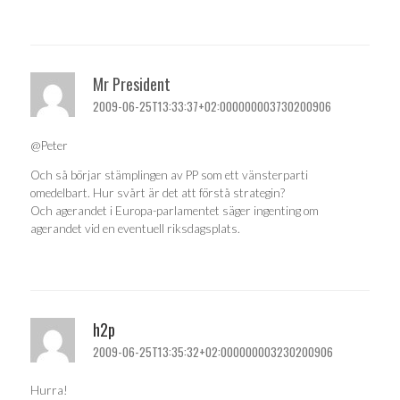
Mr President
2009-06-25T13:33:37+02:000000003730200906
@Peter
Och så börjar stämplingen av PP som ett vänsterparti
omedelbart. Hur svårt är det att förstå strategin?
Och agerandet i Europa-parlamentet säger ingenting om
agerandet vid en eventuell riksdagsplats.
h2p
2009-06-25T13:35:32+02:000000003230200906
Hurra!