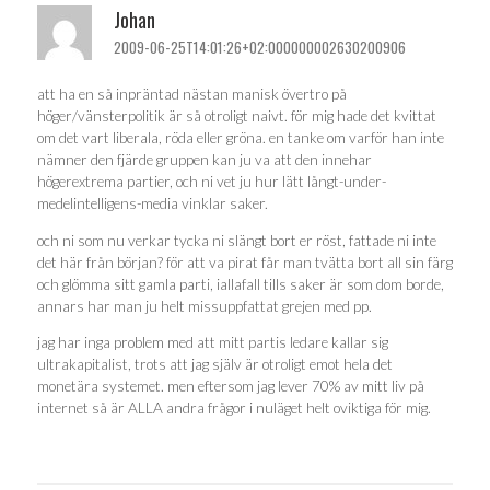
Johan
2009-06-25T14:01:26+02:000000002630200906
att ha en så inpräntad nästan manisk övertro på
höger/vänsterpolitik är så otroligt naivt. för mig hade det kvittat
om det vart liberala, röda eller gröna. en tanke om varför han inte
nämner den fjärde gruppen kan ju va att den innehar
högerextrema partier, och ni vet ju hur lätt långt-under-
medelintelligens-media vinklar saker.
och ni som nu verkar tycka ni slängt bort er röst, fattade ni inte
det här från början? för att va pirat får man tvätta bort all sin färg
och glömma sitt gamla parti, iallafall tills saker är som dom borde,
annars har man ju helt missuppfattat grejen med pp.
jag har inga problem med att mitt partis ledare kallar sig
ultrakapitalist, trots att jag själv är otroligt emot hela det
monetära systemet. men eftersom jag lever 70% av mitt liv på
internet så är ALLA andra frågor i nuläget helt oviktiga för mig.