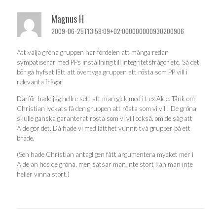
Magnus H
2009-06-25T13:59:09+02:000000000930200906
Att välja gröna gruppen har fördelen att många redan
sympatiserar med PPs inställning till integritetsfrågor etc. Så det
bör gå hyfsat lätt att övertyga gruppen att rösta som PP vill i
relevanta frågor.
Därför hade jag hellre sett att man gick med i t ex Alde. Tänk om
Christian lyckats få den gruppen att rösta som vi vill! De gröna
skulle ganska garanterat rösta som vi vill också, om de såg att
Alde gör det. Då hade vi med lätthet vunnit två grupper på ett
bräde.
(Sen hade Christian antagligen fått argumentera mycket mer i
Alde än hos de gröna, men satsar man inte stort kan man inte
heller vinna stort.)