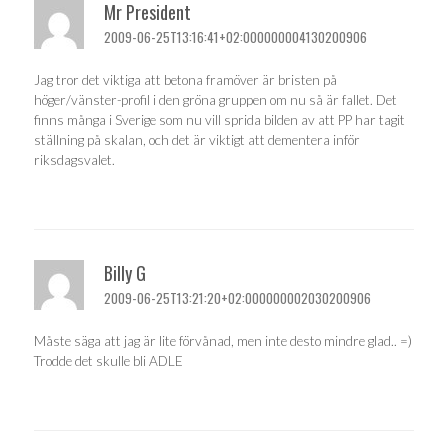
Mr President
2009-06-25T13:16:41+02:000000004130200906
Jag tror det viktiga att betona framöver är bristen på
höger/vänster-profil i den gröna gruppen om nu så är fallet. Det
finns många i Sverige som nu vill sprida bilden av att PP har tagit
ställning på skalan, och det är viktigt att dementera inför
riksdagsvalet.
Billy G
2009-06-25T13:21:20+02:000000002030200906
Måste säga att jag är lite förvånad, men inte desto mindre glad.. =)
Trodde det skulle bli ADLE