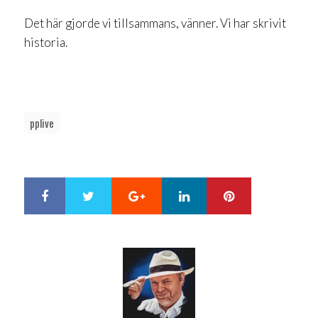
Det här gjorde vi tillsammans, vänner. Vi har skrivit
historia.
pplive
Google+
LinkedIn
Pinterest
S
T
h
w
a
e
r
e
e
t