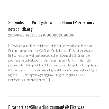
Schwedischer Pirat geht wohl in Grüne EP-Fraktion :
netzpolitik.org
2009-06-25T14:33:38+02:000000003830200906
[…] Wie es aussieht, schliesst sich der schwedische Pirat im
Europaparlament der Grünen Fraktion an. Das ist eine gute
Entscheidung, weil auf europäischer Ebene die Grünen die
progressivste Netzpolitik vertreten haben. Und mit dem 26
jährigen Jan Philipp Albrecht ein weiterer Netzpolitik-kompetenter
Mensch ins Europaparlament gewählt wurde. abgelegt in: Digital
Rights, EU, Netzpolitikgetaggt mit: Digital Rights > EU >
Netzpolitik > piratenpartei […]
Piratpartiet väljer gröna gruppen! @ Elkers.se