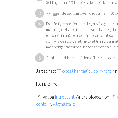
Schlingmann (M) försökte bortförklara mä
PP ligger dessutom över kriddarna (4,0) oc
Det är fyra partier som ligger väldigt nära
mätning, det är kriddarna, som har legat o
(dito nerifrån), och det är… centern! som 
som vi slog i EU-valet, mycket (min gissnin
medborgarrättsideal hårdast och sålt ut 
Piratpartiet hamnar i den eftertraktade vå
Jag ser att
TT också har tagit upp nyheten
n
[purpleline]
Pingat på
Intressant
. Andra bloggar om
Pir
centern
,
vågmästare