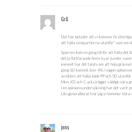
Grå
Det här betyder att vi kommer få ytterliga
att hålla småpartierna utanför” som om de
Spärren kom en gång till för att hålla det
det ju fortfarande finns kvar (under namn
kommit har det talats om att höja gränse
gång SD kommit över 4% i någon optionsmä
avsikten att hålla både PP och SD utanför.
Men, KD och C också ligger väldigt nära gr
i en opinionsundersökning har det varit pra
Lite generallierat tror jag vi kommer höra
jens