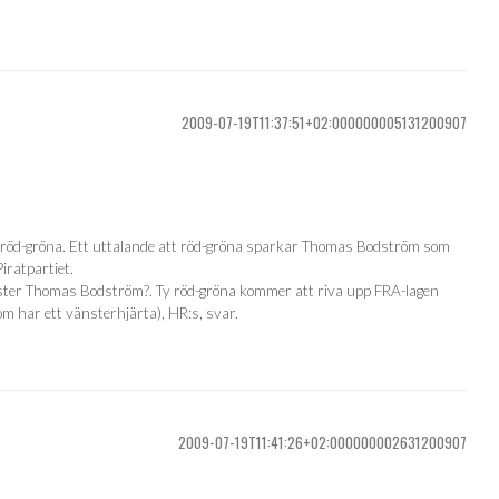
2009-07-19T11:37:51+02:000000005131200907
l de röd-gröna. Ett uttalande att röd-gröna sparkar Thomas Bodström som
iratpartiet.
inister Thomas Bodström?. Ty röd-gröna kommer att riva upp FRA-lagen
som har ett vänsterhjärta), HR:s, svar.
2009-07-19T11:41:26+02:000000002631200907