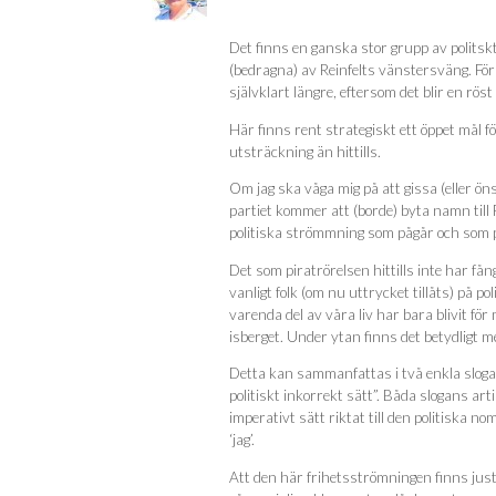
Det finns en ganska stor grupp av politskt
(bedragna) av Reinfelts vänstersväng. För d
självklart längre, eftersom det blir en rö
Här finns rent strategiskt ett öppet mål fö
utsträckning än hittills.
Om jag ska våga mig på att gissa (eller ön
partiet kommer att (borde) byta namn till
politiska strömmning som pågår och som p
Det som piratrörelsen hittills inte har få
vanligt folk (om nu uttrycket tillåts) på po
varenda del av våra liv har bara blivit fö
isberget. Under ytan finns det betydligt m
Detta kan sammanfattas i två enkla slogans: 
politiskt inkorrekt sätt”. Båda slogans a
imperativt sätt riktat till den politiska n
‘jag’.
Att den här frihetsströmningen finns just