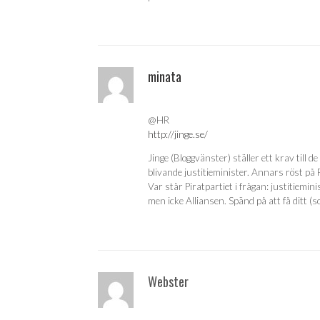
minata
@HR
http://jinge.se/
Jinge (Bloggvänster) ställer ett krav til
blivande justitieminister. Annars röst på P
Var står Piratpartiet i frågan: justitiem
men icke Alliansen. Spänd på att få ditt (
Webster