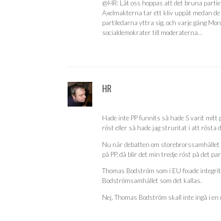
@HR: Låt oss hoppas att det bruna partiet
Axelmakterna tar ett kliv uppåt medan de 
partiledarna yttra sig, och varje gång M
socialdemokrater till moderaterna…
HR
Hade inte PP funnits så hade S varit mitt 
röst eller så hade jag struntat i att rösta
Nu när debatten om storebrorssamhället 
på PP, då blir det min tredje röst på det par
Thomas Bodström som i EU fixade integrit
Bodströmsamhället som det kallas.
Nej, Thomas Bodström skall inte ingå i en 