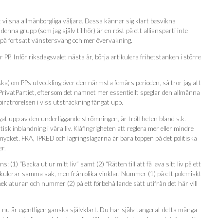
 vilsna allmänborgliga väljare. Dessa känner sig klart besvikna
enna grupp (som jag själv tillhör) är en röst på ett alliansparti inte
st på fortsatt vänstersväng och mer övervakning.
r PP. Inför riksdagsvalet nästa år, börja artikulera frihetstanken i större
ska) om PPs utveckling över den närmsta femårs perioden, så tror jag att
 PrivatPartiet, eftersom det namnet mer essentiellt speglar den allmänna
iratrörelsen i viss utsträckning fångat upp.
ngat upp av den underliggande strömningen, är tröttheten bland s.k.
litisk inblandning i våra liv. Klåfingrigheten att reglera mer eller mindre
r mycket. FRA, IPRED och lagringslagarna är bara toppen på det politiska
er.
(1) “Backa ut ur mitt liv” samt (2) “Rätten till att få leva sitt liv på ett
rtikulerar samma sak, men från olika vinklar. Nummer (1) på ett polemiskt
omeklaturan och nummer (2) på ett förbehållande sätt utifrån det här vill
 nu är egentligen ganska självklart. Du har själv tangerat detta många