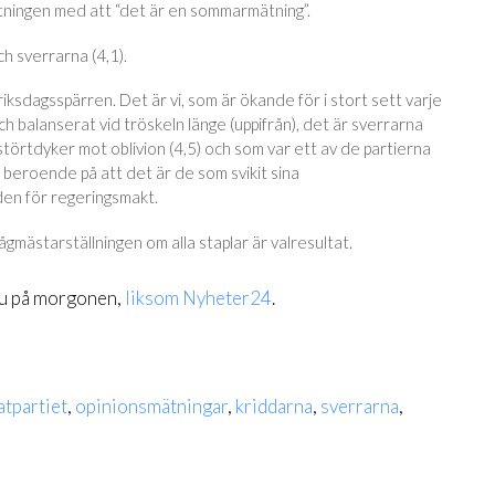
tningen med att “det är en sommarmätning”.
h sverrarna (4,1).
 riksdagsspärren. Det är vi, som är ökande för i stort sett varje
ch balanserat vid tröskeln länge (uppifrån), det är sverrarna
störtdyker mot oblivion (4,5) och som var ett av de partierna
g) beroende på att det är de som svikit sina
den för regeringsmakt.
gmästarställningen om alla staplar är valresultat.
u på morgonen,
liksom Nyheter24
.
atpartiet
,
opinionsmätningar
,
kriddarna
,
sverrarna
,