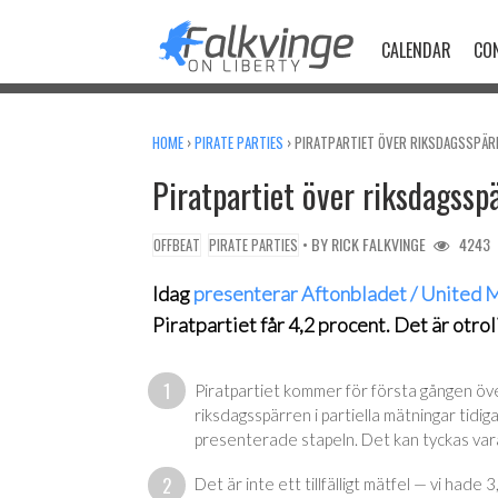
Skip
to
CALENDAR
CO
content
HOME
›
PIRATE PARTIES
›
PIRATPARTIET ÖVER RIKSDAGSSPÄR
Piratpartiet över riksdagssp
• BY
RICK FALKVINGE
4243
OFFBEAT
PIRATE PARTIES
Idag
presenterar Aftonbladet / United 
Piratpartiet får 4,2 procent
. Det är otro
Piratpartiet kommer för första gången över
riksdagsspärren i partiella mätningar tidig
presenterade stapeln. Det kan tyckas vara ett
Det är inte ett tillfälligt mätfel — vi had