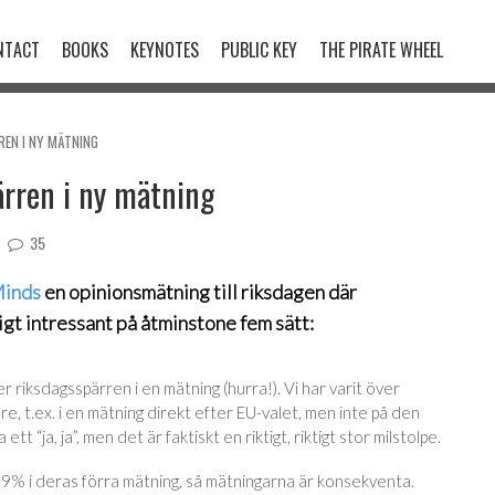
NTACT
BOOKS
KEYNOTES
PUBLIC KEY
THE PIRATE WHEEL
REN I NY MÄTNING
ärren i ny mätning
35
Minds
en opinionsmätning till riksdagen där
ligt intressant på åtminstone fem sätt:
 riksdagsspärren i en mätning (hurra!). Vi har varit över
are, t.ex. i en mätning direkt efter EU-valet, men inte på den
 “ja, ja”, men det är faktiskt en riktigt, riktigt stor milstolpe.
e 3,9% i deras förra mätning, så mätningarna är konsekventa.