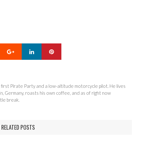
Google+
LinkedIn
Pinterest
 first Pirate Party and a low-altitude motorcycle pilot. He lives
in, Germany, roasts his own coffee, and as of right now
tle break.
RELATED POSTS