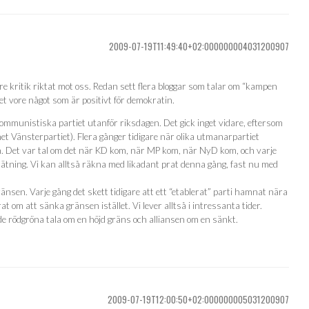
2009-07-19T11:49:40+02:000000004031200907
re kritik riktat mot oss. Redan sett flera bloggar som talar om “kampen
t vore något som är positivt för demokratin.
 Kommunistiska partiet utanför riksdagen. Det gick inget vidare, eftersom
et Vänsterpartiet). Flera gånger tidigare när olika utmanarpartiet
n. Det var tal om det när KD kom, när MP kom, när NyD kom, och varje
tning. Vi kan alltså räkna med likadant prat denna gång, fast nu med
änsen. Varje gång det skett tidigare att ett “etablerat” parti hamnat nära
t om att sänka gränsen istället. Vi lever alltså i intressanta tider.
 de rödgröna tala om en höjd gräns och alliansen om en sänkt.
2009-07-19T12:00:50+02:000000005031200907