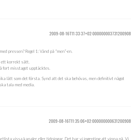
2009-08-16T11:33:37+02:000000003731200908
 med pressen? Regel 1: Vänd på “men”-en.
å ett korrekt sätt.
så fort misstaget upptäcktes.
lika lätt som det första. Synd att det ska behövas, men definitivt något
ska tala med media.
2009-08-16T11:35:06+02:000000000631200908
rtlista vissa kanaler eller tidningar. Det har vi ingenting att vinna på. Vi