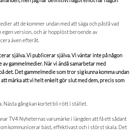
llanden, men jag har definitivt något emot när någon
medier att de kommer undan med att säga och påstå vad
in egen version, och är hopplöst beroende av
era även efteråt.
rar själva. Vi publicerar själva. Vi väntar inte på någon
nde av gammelmedier. När vi ändå samarbetar med
r på det. Det gammelmedie som tror sig kunna komma undan
tt märka att vi helt enkelt gör slut med dem, precis som
. Nästa gång kan kortet bli rött i stället.
ynnar TV4 Nyheternas varumärke i längden att få ett sådant
om kommunicerar bäst, effektivast och i störst skala. Det