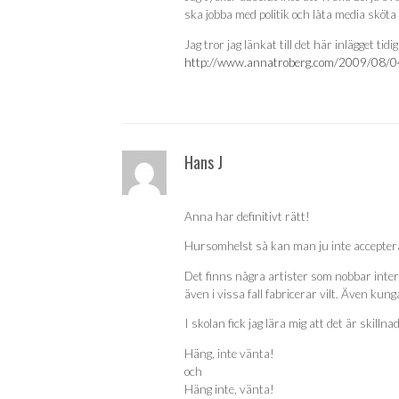
ska jobba med politik och låta media sköta
Jag tror jag länkat till det här inlägget tidi
http://www.annatroberg.com/2009/08/04/
Hans J
Anna har definitivt rätt!
Hursomhelst så kan man ju inte acceptera
Det finns några artister som nobbar interv
även i vissa fall fabricerar vilt. Även kun
I skolan fick jag lära mig att det är skillna
Häng, inte vänta!
och
Häng inte, vänta!