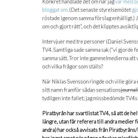
Konkret handlade det om när jag
var med o
bloggat om
. (Det senaste styrelsemötet
gj
röstade igenom samma förslag enhälligt.) Jag
om och gjort rätt”, och det klipptes avsiktligt
Intervjuer med tre personer (Daniel Svens
TV4. Samtliga sade samma sak (“vi gjorde fel
samma sätt. Tror inte gammelmedierna att v
och vilka frågor som ställs?
När Niklas Svensson ringde och ville göra e
sitt namn framför sådan sensations
journal
tydligen inte fallet; jag missbedömde TV4s 
Piratbyrån har svartlistat TV4, så att de h
längre, utan får referera till andra medier
andra) har också avvisats från Piratbyråns/