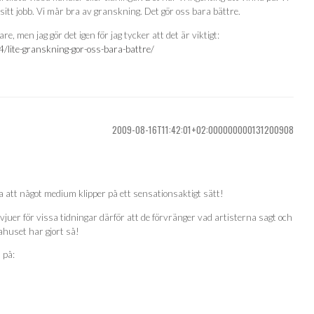
 sitt jobb. Vi mår bra av granskning. Det gör oss bara bättre.
gare, men jag gör det igen för jag tycker att det är viktigt:
lite-granskning-gor-oss-bara-battre/
2009-08-16T11:42:01+02:000000000131200908
 att något medium klipper på ett sensationsaktigt sätt!
juer för vissa tidningar därför att de förvränger vad artisterna sagt och
gahuset har gjort så!
d på: