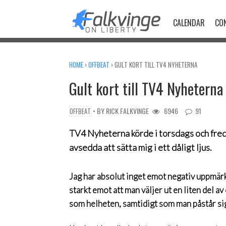
Skip
to
CALENDAR
CO
content
HOME
›
OFFBEAT
›
GULT KORT TILL TV4 NYHETERNA
Gult kort till TV4 Nyheterna
• BY
RICK FALKVINGE
6946
91
OFFBEAT
TV4 Nyheterna körde i torsdags och freda
avsedda att sätta mig i ett dåligt ljus.
Jag har absolut inget emot negativ uppmär
starkt emot att man väljer ut en liten del 
som helheten, samtidigt som man påstår sig