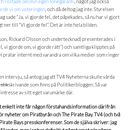
ch röstade om min egen lönegaranti
, något jag också
orde vi om voteringen
, och då deltog jag inte. Styrelsen
 sade “Ja, vi gjorde fel, det påpekades, så nu har vi gjort
 ner till “Vi gjorde fel”. Det är inte hela bilden.
son, Rickard Olsson och undertecknad) presenterades i
, vi gjorde om, vi gjorde rätt”) och samtliga klipptes på
i pratar internt med varandra om vilka medier som ringer
n intervju, så antog jag att TV4 Nyheterna skulle vårda
istik
skrivande som finns på Politikerbloggen. Så var
intresse av sitt eget varumärke där.
elt enkelt inte får någon förstahandsinformation därifrån
 för nyheter om Piratbyrån och The Pirate Bay. TV4 (och två
Pirate Bays presskonferenser. Som de själva skriver: jag