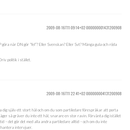
2009-08-16T11:09:14+02:000000001431200908
PP göra när DN gör “fel”? Eller Svenskan? Eller Svt? Många gula och röda
v politik i stället.
2009-08-16T11:22:41+02:000000004131200908
dig själv ett stort hål och om du som partiledare förespråkar att porta
äger så gräver du inte ett hål, snarare en stor ravin. Förvänta dig istället
tid – det gör det med alla andra partiledare alltid – och om du inte
hantera intervjuer.