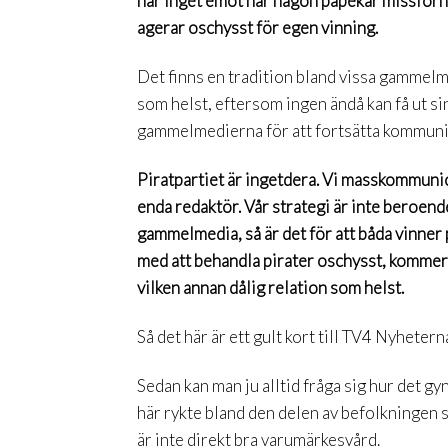
har inget emot när någon påpekar missförhå
agerar oschysst för egen vinning.
Det finns en tradition bland vissa gammel
som helst, eftersom ingen ändå kan få ut s
gammelmedierna för att fortsätta kommunic
Piratpartiet är ingetdera. Vi masskommunice
enda redaktör. Vår strategi är inte beroe
gammelmedia, så är det för att båda vinne
med att behandla pirater oschysst, kommer a
vilken annan dålig relation som helst.
Så det här är ett gult kort till TV4 Nyheterna
Sedan kan man ju alltid fråga sig hur det g
här rykte bland den delen av befolkningen s
är inte direkt bra varumärkesvård.