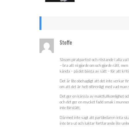
Stoffe
Såsom piratpartist och röstande i alla val h
– bra att ni gjorde om och gjorde rätt, men 
kända – på det bästa av sätt – för att kritis
Det är lite obehagligt att det inte verkar f
om att det är helt oförenligt med vad man s
Det ger en känsla av maktfullkomlighet och
och det ger en mycket fadd smak i munnen.
inte förstått.
Därmed inte sagt att partiledaren inta ska
inte bra ut och luktar fortfarande lite unk