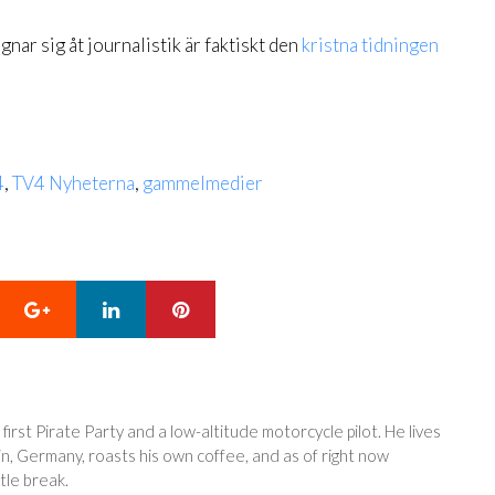
ar sig åt journalistik är faktiskt den
kristna tidningen
4
,
TV4 Nyheterna
,
gammelmedier
Google+
LinkedIn
Pinterest
 first Pirate Party and a low-altitude motorcycle pilot. He lives
in, Germany, roasts his own coffee, and as of right now
tle break.