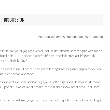
DISCUSSION
2009-08-16T11:05:53+02:000000005331200908
ittills så tycker jag att även du bör se det skedda som ett gult kort för er
hur i hela …. kunde det ske från början, speciellt efter att PP gjort sig
era otillbörligt jäv?
innas större insikt om felet än att folk reagerade negativt, ingen reflektion
jälv kritiserar andra för.
 inre kretsar som belönar sig själva helt enligt socialdemokratisk modell
 Speciellt i skenet av allt makt- och härskarspråk om dinosaurier som
 ha lön för sitt många gånger lysande heltidsjobb – men det ser verkligen
et.