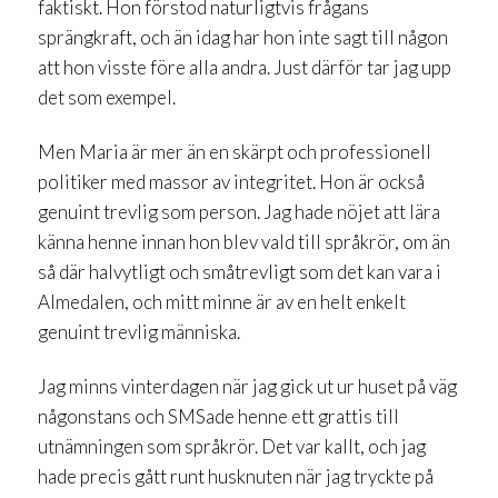
faktiskt. Hon förstod naturligtvis frågans
sprängkraft, och än idag har hon inte sagt till någon
att hon visste före alla andra. Just därför tar jag upp
det som exempel.
Men Maria är mer än en skärpt och professionell
politiker med massor av integritet. Hon är också
genuint trevlig som person. Jag hade nöjet att lära
känna henne innan hon blev vald till språkrör, om än
så där halvytligt och småtrevligt som det kan vara i
Almedalen, och mitt minne är av en helt enkelt
genuint trevlig människa.
Jag minns vinterdagen när jag gick ut ur huset på väg
någonstans och SMSade henne ett grattis till
utnämningen som språkrör. Det var kallt, och jag
hade precis gått runt husknuten när jag tryckte på