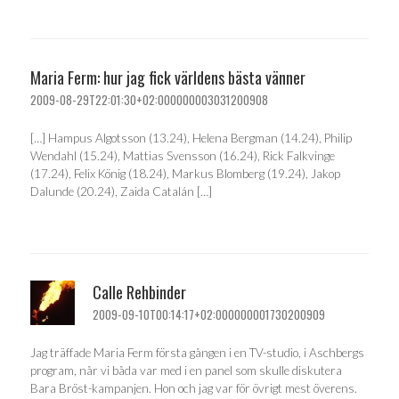
Maria Ferm: hur jag fick världens bästa vänner
2009-08-29T22:01:30+02:000000003031200908
[…] Hampus Algotsson (13.24), Helena Bergman (14.24), Philip
Wendahl (15.24), Mattias Svensson (16.24), Rick Falkvinge
(17.24), Felix König (18.24), Markus Blomberg (19.24), Jakop
Dalunde (20.24), Zaida Catalán […]
Calle Rehbinder
2009-09-10T00:14:17+02:000000001730200909
Jag träffade Maria Ferm första gången i en TV-studio, i Aschbergs
program, når vi båda var med i en panel som skulle diskutera
Bara Bröst-kampanjen. Hon och jag var för övrigt mest överens.