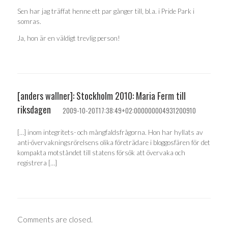
Sen har jag träffat henne ett par gånger till, bl.a. i Pride Park i
somras.
Ja, hon är en väldigt trevlig person!
[anders wallner]: Stockholm 2010: Maria Ferm till
riksdagen
2009-10-20T17:38:49+02:000000004931200910
[…] inom integritets- och mångfaldsfrågorna. Hon har hyllats av
anti-övervakningsrörelsens olika företrädare i bloggosfären för det
kompakta motståndet till statens försök att övervaka och
registrera […]
Comments are closed.