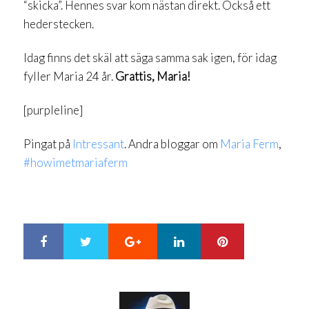
“skicka”. Hennes svar kom nästan direkt. Också ett
hederstecken.
Idag finns det skäl att säga samma sak igen, för idag
fyller Maria 24 år.
Grattis, Maria!
[purpleline]
Pingat på
Intressant
. Andra bloggar om
Maria Ferm
,
#howimetmariaferm
Google+
LinkedIn
Pinterest
S
T
h
w
a
e
r
e
e
t