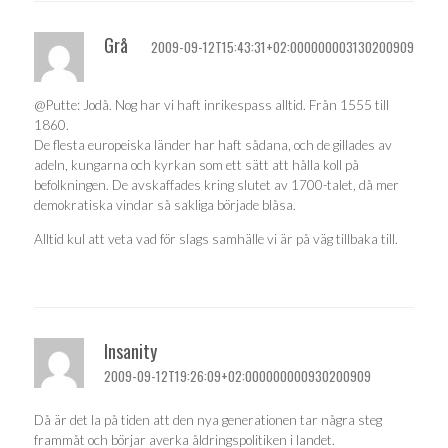
Grå
2009-09-12T15:43:31+02:000000003130200909
@Putte: Jodå. Nog har vi haft inrikespass alltid. Från 1555 till
1860.
De flesta europeiska länder har haft sådana, och de gillades av
adeln, kungarna och kyrkan som ett sätt att hålla koll på
befolkningen. De avskaffades kring slutet av 1700-talet, då mer
demokratiska vindar så sakliga började blåsa.
Alltid kul att veta vad för slags samhälle vi är på väg tillbaka till.
Insanity
2009-09-12T19:26:09+02:000000000930200909
Då är det la på tiden att den nya generationen tar några steg
frammåt och börjar averka åldringspolitiken i landet.