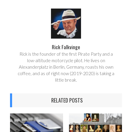
r
e
e
t
Rick Falkvinge
Rick is the founder of the first Pirate Party and a
low-altitude motorcycle pilot. He lives on
Alexanderplatz in Berlin, Germany, roasts his own
coffee, and as of right now (2019-2020) is taking a
little break.
RELATED POSTS