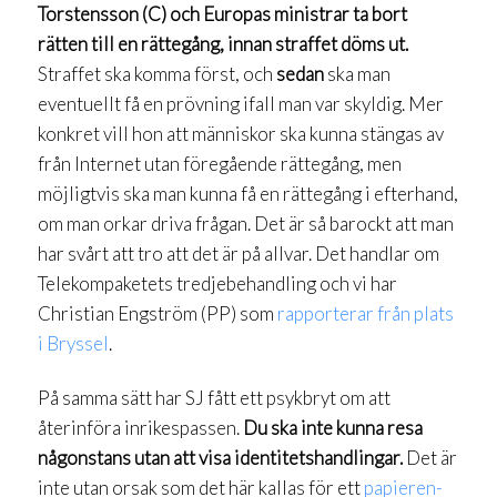
Torstensson (C) och Europas ministrar ta bort
rätten till en rättegång, innan straffet döms ut.
Straffet ska komma först, och
sedan
ska man
eventuellt få en prövning ifall man var skyldig. Mer
konkret vill hon att människor ska kunna stängas av
från Internet utan föregående rättegång, men
möjligtvis ska man kunna få en rättegång i efterhand,
om man orkar driva frågan. Det är så barockt att man
har svårt att tro att det är på allvar. Det handlar om
Telekompaketets tredjebehandling och vi har
Christian Engström (PP) som
rapporterar från plats
i Bryssel
.
På samma sätt har SJ fått ett psykbryt om att
återinföra inrikespassen.
Du ska inte kunna resa
någonstans utan att visa identitetshandlingar.
Det är
inte utan orsak som det här kallas för ett
papieren-