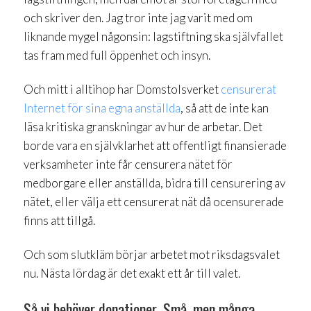
och skriver den. Jag tror inte jag varit med om
liknande mygel någonsin: lagstiftning ska självfallet
tas fram med full öppenhet och insyn.
Och mitt i alltihop har Domstolsverket
censurerat
Internet för sina egna anställda
, så att de inte kan
läsa kritiska granskningar av hur de arbetar. Det
borde vara en självklarhet att offentligt finansierade
verksamheter inte får censurera nätet för
medborgare eller anställda, bidra till censurering av
nätet, eller välja ett censurerat nät då ocensurerade
finns att tillgå.
Och som slutkläm börjar arbetet mot riksdagsvalet
nu. Nästa lördag är det exakt ett år till valet.
Så vi behöver donationer. Små, men många,