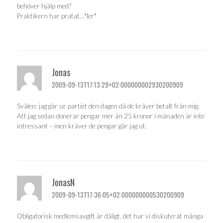
behöver hjälp med?
Praktikern har pratat…*ler*
Jonas
2009-09-13T17:13:29+02:000000002930200909
Svålen: jag går ur partiet den dagen då de kräver betalt från mig.
Att jag sedan donerar pengar mer än 25 kronor i månaden är inte
intressant – men kräver de pengar går jag ut.
JonasN
2009-09-13T17:36:05+02:000000000530200909
Obligatorisk medlemsavgift är dåligt, det har vi diskuterat många