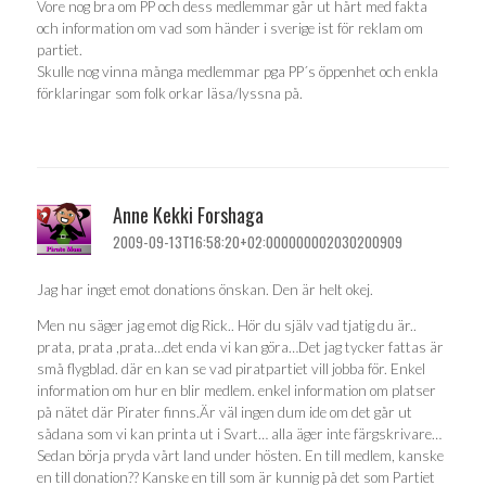
Vore nog bra om PP och dess medlemmar går ut hårt med fakta
och information om vad som händer i sverige ist för reklam om
partiet.
Skulle nog vinna många medlemmar pga PP´s öppenhet och enkla
förklaringar som folk orkar läsa/lyssna på.
Anne Kekki Forshaga
2009-09-13T16:58:20+02:000000002030200909
Jag har inget emot donations önskan. Den är helt okej.
Men nu säger jag emot dig Rick.. Hör du själv vad tjatig du är..
prata, prata ,prata…det enda vi kan göra…Det jag tycker fattas är
små flygblad. där en kan se vad piratpartiet vill jobba för. Enkel
information om hur en blir medlem. enkel information om platser
på nätet där Pirater finns.Är väl ingen dum ide om det går ut
sådana som vi kan printa ut i Svart… alla äger inte färgskrivare…
Sedan börja pryda vårt land under hösten. En till medlem, kanske
en till donation?? Kanske en till som är kunnig på det som Partiet