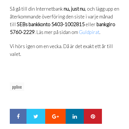
Så gå till din Internetbank
nu, just nu
, och lägg upp en
återkommande överföring den siste i varje månad
till
SEBs bankkonto 5403-1002815
eller
bankgiro
5760-2229
. Läs mer på sidan om
Guldpirat
.
Vi hörs igen om en vecka. Då är det exakt ett år till
valet.
pplive
Google+
LinkedIn
Pinterest
S
T
h
w
a
e