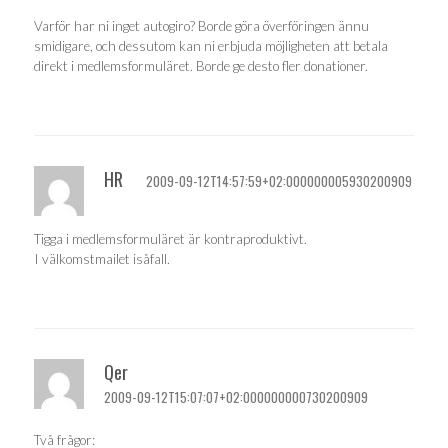
Varför har ni inget autogiro? Borde göra överföringen ännu
smidigare, och dessutom kan ni erbjuda möjligheten att betala
direkt i medlemsformuläret. Borde ge desto fler donationer.
HR
2009-09-12T14:57:59+02:000000005930200909
Tigga i medlemsformuläret är kontraproduktivt.
I välkomstmailet isåfall.
Qer
2009-09-12T15:07:07+02:000000000730200909
Två frågor: