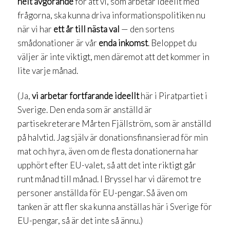
helt avgörande
för att vi, som arbetar ideellt med
frågorna, ska kunna driva informationspolitiken nu
när vi har
ett år till nästa val
— den sortens
smådonationer är vår
enda inkomst
. Beloppet du
väljer är inte viktigt, men däremot att det kommer in
lite varje månad.
(Ja,
vi arbetar fortfarande ideellt
här i Piratpartiet i
Sverige. Den enda som är anställd är
partisekreterare Mårten Fjällström, som är anställd
på halvtid. Jag själv är donationsfinansierad för min
mat och hyra, även om de flesta donationerna har
upphört efter EU-valet, så att det inte riktigt går
runt månad till månad. I Bryssel har vi däremot tre
personer anställda för EU-pengar. Så även om
tanken är att fler ska kunna anställas här i Sverige för
EU-pengar, så är det inte så ännu.)