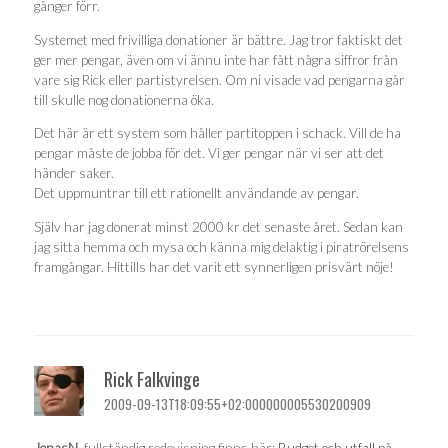
gånger förr.
Systemet med frivilliga donationer är bättre. Jag tror faktiskt det
ger mer pengar, även om vi ännu inte har fått några siffror från
vare sig Rick eller partistyrelsen. Om ni visade vad pengarna går
till skulle nog donationerna öka.
Det här är ett system som håller partitoppen i schack. Vill de ha
pengar måste de jobba för det. Vi ger pengar när vi ser att det
händer saker.
Det uppmuntrar till ett rationellt användande av pengar.
Själv har jag donerat minst 2000 kr det senaste året. Sedan kan
jag sitta hemma och mysa och känna mig delaktig i piratrörelsens
framgångar. Hittills har det varit ett synnerligen prisvärt nöje!
Rick Falkvinge
2009-09-13T18:09:55+02:000000005530200909
JonasN
, fullständig redovisning finns här:
Budget och utfall på