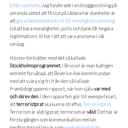
bitte-samhälle
. Jag funderade i en bloggpostning på
om enda sättet att få slut på sådana här dumheter är
att
göra identitetskontroll till myndighetsutövning
(så att bara myndigheter, polis och bank får begära
legitimation). Vi har rätt att vara anonyma i vår
vardag.
Hösten fortsätter med det så kallade
Stockholmsprogrammet
. I Bryssel är man tydligen
extremt förvånad, att Beatrice Ask kommit undan
med att svära sig fri från den så kallade
Framtidsgruppens rapport, när hon själv
var med
och skrev den
. I den rapporten gör till exempel klart,
att
terroristprat
ska kunna straffas.
Terroristprat.
Terrorism är aldrig prat; terrorism är
våld
. Det här är
första gången som kommunikation mellan
medborgarna klassas som
samhällshotande