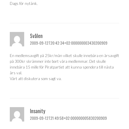
Dags för nytänk.
Svålen
2009-09-12T20:42:34+02:000000003430200909
En medlemsavgift på 25kr/mån vilket skulle innebära en årsavgift
på 300kr skrämmer inte bort våra medlemmar. Det skulle
innebära 15 mille för Piratpartiet att kunna spendera till nästa
års val.
Värt att diskutera som sagt va.
Insanity
2009-09-12T21:49:58+02:000000005830200909