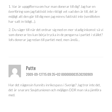
1. Var är uppgifterna om hur man donerar till dig? Jag har en
överföring som jag faktiskt inte riktigt vet vad den är till, det är
möjligt att den går till dig men jag minns faktiskt inte (seniliteten
har satt in tidigt…).
2. Du säger till när det ordnar sig med en mer stadig inkomst så vi
som donerar tex kan börja trycka in de pengarna i partiet i stället?
Iofs donerar jag redan till partiet med, men ändå…
Putte
2009-09-12T15:09:35+02:000000003530200909
Har det någonsin funnits inrikespass i Sverige? Jag tror inte det,
det är snarare Sovjetunionen och möjligen DDR man ska jämföra
med.