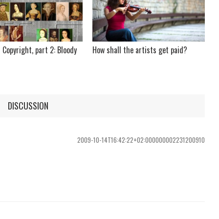
 Copyright, part 2: Bloody
How shall the artists get paid?
DISCUSSION
2009-10-14T16:42:22+02:000000002231200910