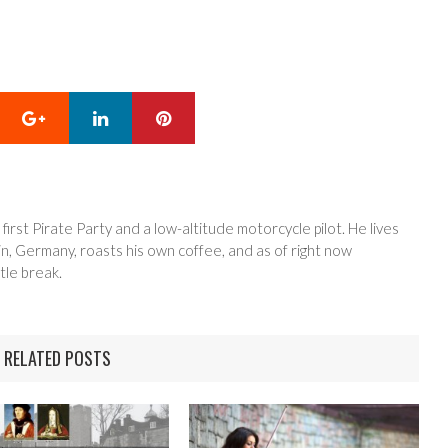
Google+
LinkedIn
Pinterest
 first Pirate Party and a low-altitude motorcycle pilot. He lives
in, Germany, roasts his own coffee, and as of right now
tle break.
RELATED POSTS