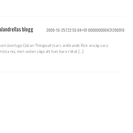
alandrellas blogg
2009-10-25T22:55:04+01:000000000431200910
e även övertyga Göran Thingwall (vars anförande Rick ansåg vara
tt rösta nej, men sedan säga att han bara råkat […]