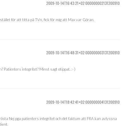
2009-10-14T16:43:21+02:000000002131200910
stället för att titta på TVn, fick för mig att Max var Göran.
2009-10-14T16:48:31+02:000000003131200910
 Patienters integritet? Minst sagt otippat. :- )
2009-10-14T18:42:41+02:000000004131200910
 rösta Nej pga patienters integritet och det faktum att FRA kan avlyssna
tient.