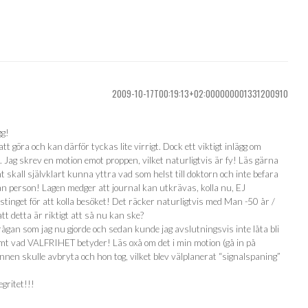
2009-10-17T00:19:13+02:000000001331200910
gg!
tt göra och kan därför tyckas lite virrigt. Dock ett viktigt inlägg om
s. Jag skrev en motion emot proppen, vilket naturligtvis är fy! Läs gärna
 skall självklart kunna yttra vad som helst till doktorn och inte befara
n person! Lagen medger att journal kan utkrävas, kolla nu, EJ
inget för att kolla besöket! Det räcker naturligtvis med Man -50 år /
tt detta är riktigt att så nu kan ske?
ta frågan som jag nu gjorde och sedan kunde jag avslutningsvis inte låta bli
lömt vad VALFRIHET betyder! Läs oxå om det i min motion (gå in på
nnen skulle avbryta och hon tog, vilket blev välplanerat “signalspaning”
gritet!!!