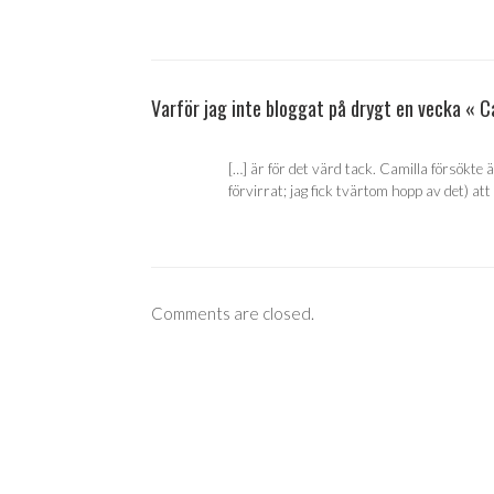
Varför jag inte bloggat på drygt en vecka « C
[…] är för det värd tack. Camilla försökt
förvirrat; jag fick tvärtom hopp av det) a
Comments are closed.