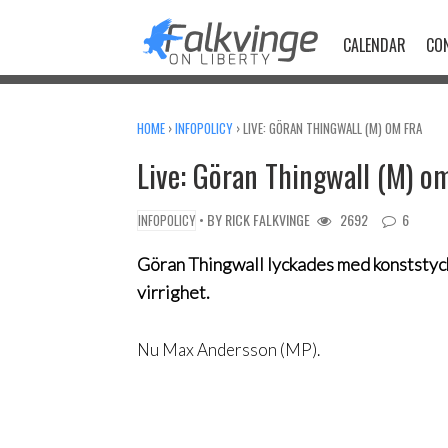
Skip
to
CALENDAR
CO
content
HOME
›
INFOPOLICY
›
LIVE: GÖRAN THINGWALL (M) OM FRA
Live: Göran Thingwall (M) o
• BY
RICK FALKVINGE
2692
6
INFOPOLICY
Göran Thingwall lyckades med konststycke
virrighet.
Nu Max Andersson (MP).