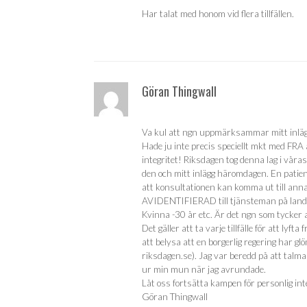
Har talat med honom vid flera tillfällen.
Göran Thingwall
Va kul att ngn uppmärksammar mitt inlä
Hade ju inte precis speciellt mkt med FRA a
integritet! Riksdagen tog denna lag i våra
den och mitt inlägg häromdagen. En patient
att konsultationen kan komma ut till anna
AVIDENTIFIERAD till tjänsteman på landst
Kvinna -30 år etc. Är det ngn som tycker a
Det gäller att ta varje tillfälle för att lyf
att belysa att en borgerlig regering har g
riksdagen.se). Jag var beredd på att talma
ur min mun när jag avrundade.
Låt oss fortsätta kampen för personlig inte
Göran Thingwall