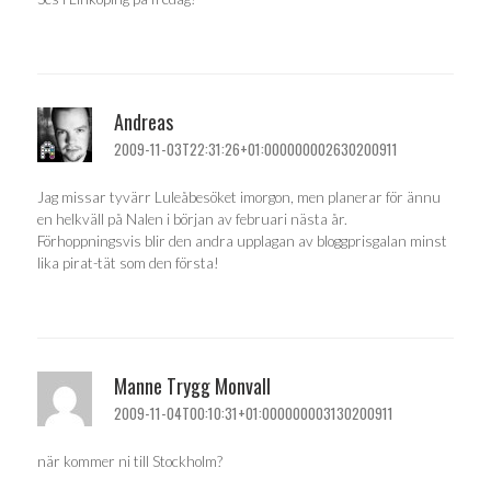
Andreas
2009-11-03T22:31:26+01:000000002630200911
Jag missar tyvärr Luleåbesöket imorgon, men planerar för ännu
en helkväll på Nalen i början av februari nästa år.
Förhoppningsvis blir den andra upplagan av bloggprisgalan minst
lika pirat-tät som den första!
Manne Trygg Monvall
2009-11-04T00:10:31+01:000000003130200911
när kommer ni till Stockholm?