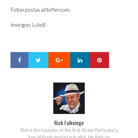
Foton postas allteftersom.
Imorgon: Luleå!
Google+
LinkedIn
Pinterest
S
T
h
w
a
e
r
e
e
t
Rick Falkvinge
Rick is the founder of the first Pirate Party and a
low-altitude motorcycle pilot. He lives on