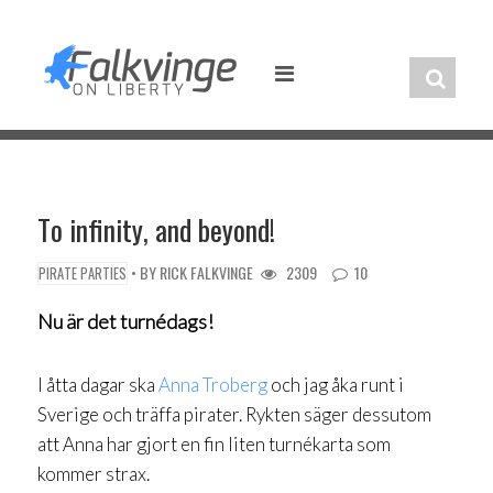
Skip
to
content
To infinity, and beyond!
• BY
RICK FALKVINGE
2309
10
PIRATE PARTIES
Nu är det
turnédags!
I åtta dagar ska
Anna Troberg
och jag åka runt i
Sverige och träffa pirater. Rykten säger dessutom
att Anna har gjort en fin liten turnékarta som
kommer strax.