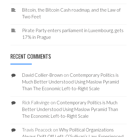
Bitcoin, the Bitcoin Cash roadmap, and the Law of
Two Feet
Pirate Party enters parliament in Luxembourg, gets
17% in Prague
RECENT COMMENTS
David Collier-Brown
on
Contemporary Politics is
Much Better Understood Using Maslow Pyramid
Than The Economic Left-to-Right Scale
Rick Falkvinge
on
Contemporary Politics is Much
Better Understood Using Maslow Pyramid Than
The Economic Left-to-Right Scale
Travis Peacock
on
Why Political Organizations
Always Drift Off Left: O’Sullivan’s Law, Experienced