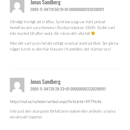
Jonas Sandberg
2009-11-04T19:50:19+01:000000001930200911
Otroligt trevligt att träffas. Synd bara jag var hårt piskad
hemifrån och vara hemma i Älvsbyn klockan 18:00. Så det vart
inte mycket till after-work, för våran del i alla fall
Men det vart ju en hel del vettigt snackat ändå på fiket. Ser gärna
någon turné av den här klassen i framtiden, det stärker oss!
Jonas Sandberg
2009-11-04T20:28:33+01:000000003330200911
http://nsd.se/nyheter/artikel.aspx?ArticleId=4979646
Inte just den skarpaste författaren bakom den artikeln, snacka
om oinsatt reporter.