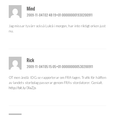
Mind
2009-11-04T02:48:19+01:000000001930200911
Jag missar tyvärr också Luleå i morgon, har inte riktigt orken just
nu.
Rick
2009-11-04T05:15:05+01:000000000530200911
OT men ändå: IDG.se rapporterar om FRA-lagen. Trafik för hälften
av landets storbolag passerar genom FRAs stordatorer. Genialt.
http://bit.ly/3laZjs