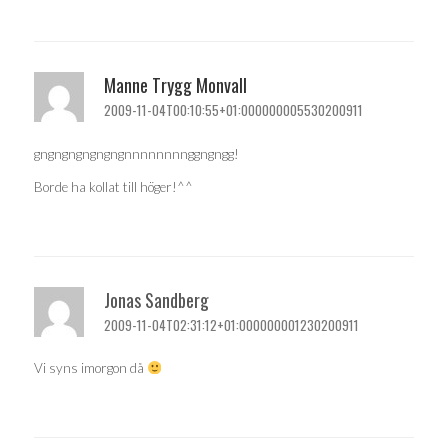
Manne Trygg Monvall
2009-11-04T00:10:55+01:000000005530200911
gngngngngngngnnnnnnnnggngngg!
Borde ha kollat till höger!^^
Jonas Sandberg
2009-11-04T02:31:12+01:000000001230200911
Vi syns imorgon då