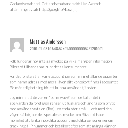
Gotlandsenahand. Gotlandsenahand said: Har Azeroth
utlämningsavtal?
http://goo.gl/fb/4aoz
[…]
Mattias Andersson
2010-01-08T07:48:57+01:000000005731201001
Folk funderar nog inte så mycket på vilka mängder information
Blizzard tillhandahar runt deras konsumenter.
För det första så är varje account personlig innehållande uppgifter
som namn adress med mera, även ditt kontokort finns i accountet
för månatlig betaling för att kunna använda tjänsten.
Jag minns att de var en “bann wave” som de kallar det i
spelvärden då företagen rensar ut fuskare och andra som brytit
mot användaravtalen (ToA) i en enda stor smäll. I och med den
vågen så började det spekuleras mycket om Blizzard hade
möjlighet att länka ihop olika account med olika personer genom
tracking på IP nummer och betalkort eftersom att många vänner