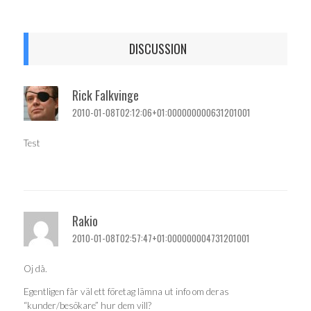
DISCUSSION
Rick Falkvinge
2010-01-08T02:12:06+01:000000000631201001
Test
Rakio
2010-01-08T02:57:47+01:000000004731201001
Oj då.
Egentligen får väl ett företag lämna ut info om deras
“kunder/besökare” hur dem vill?