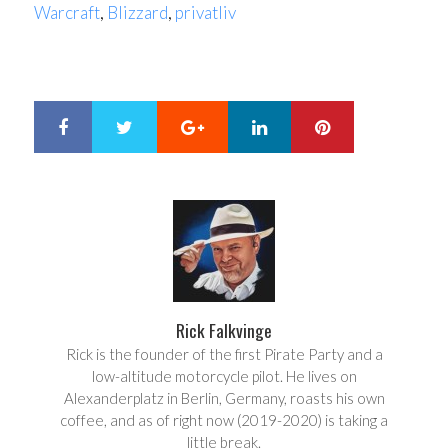
Warcraft
,
Blizzard
,
privatliv
Google+
LinkedIn
Pinterest
S
T
h
w
a
e
r
e
e
t
Rick Falkvinge
Rick is the founder of the first Pirate Party and a
low-altitude motorcycle pilot. He lives on
Alexanderplatz in Berlin, Germany, roasts his own
coffee, and as of right now (2019-2020) is taking a
little break.