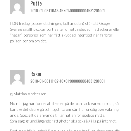
Putte
2010-01-08T10:13:45+01:000000004531201001
I DN fredag (papperstidningen, kultursidan) står att Google
Sverige snällt plockar bort sajter ur sitt index som attackerar eller
“hatar” personer som har fått skyddad intentitet när farbror
polisen ber om om det.
Rakio
2010-01-08T11:02:40+01:000000004031201001
@Mattias Andersson
Nu när jag har funderat lite mer på det och tack vare din post, så
kanske det skulle gå och lagstifta om sån här onödig övervakning
ändå. Speciellt då används till annat än för spelets nytta.
Som sagt grundläggande rättigheter ska också gälla på internet.
Fast man blir ju också övervakad när man besöker vissa speciella