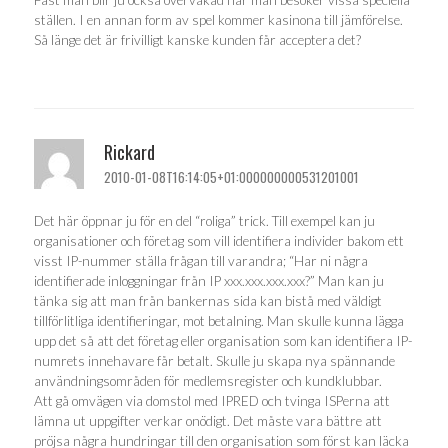
ställen. I en annan form av spel kommer kasinona till jämförelse.
Så länge det är frivilligt kanske kunden får acceptera det?
Rickard
2010-01-08T16:14:05+01:000000000531201001
Det här öppnar ju för en del “roliga” trick. Till exempel kan ju
organisationer och företag som vill identifiera individer bakom ett
visst IP-nummer ställa frågan till varandra; “Har ni några
identifierade inloggningar från IP xxx.xxx.xxx.xxx?” Man kan ju
tänka sig att man från bankernas sida kan bistå med väldigt
tillförlitliga identifieringar, mot betalning. Man skulle kunna lägga
upp det så att det företag eller organisation som kan identifiera IP-
numrets innehavare får betalt. Skulle ju skapa nya spännande
användningsområden för medlemsregister och kundklubbar.
Att gå omvägen via domstol med IPRED och tvinga ISPerna att
lämna ut uppgifter verkar onödigt. Det måste vara bättre att
pröjsa några hundringar till den organisation som först kan läcka