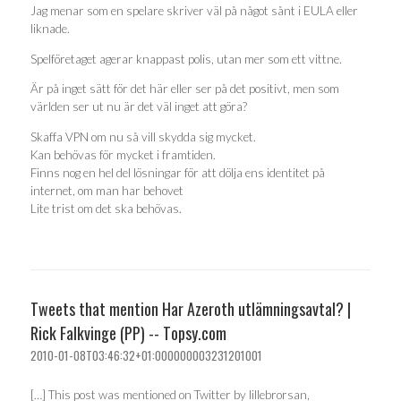
Jag menar som en spelare skriver väl på något sånt i EULA eller
liknade.
Spelföretaget agerar knappast polis, utan mer som ett vittne.
Är på inget sätt för det här eller ser på det positivt, men som
världen ser ut nu är det väl inget att göra?
Skaffa VPN om nu så vill skydda sig mycket.
Kan behövas för mycket i framtiden.
Finns nog en hel del lösningar för att dölja ens identitet på
internet, om man har behovet
Lite trist om det ska behövas.
Tweets that mention Har Azeroth utlämningsavtal? |
Rick Falkvinge (PP) -- Topsy.com
2010-01-08T03:46:32+01:000000003231201001
[…] This post was mentioned on Twitter by lillebrorsan,