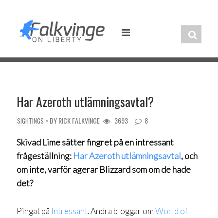
Skip
to
content
Har Azeroth utlämningsavtal?
• BY
RICK FALKVINGE
3693
8
SIGHTINGS
Skivad Lime sätter fingret på en intressant
frågeställning:
Har Azeroth utlämningsavtal
, och
om inte, varför agerar Blizzard som om de hade
det?
Pingat på
Intressant
. Andra bloggar om
World of