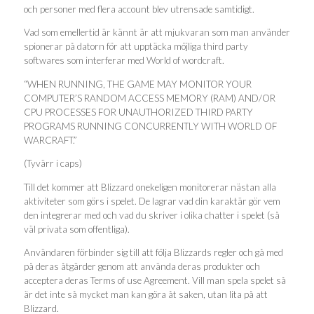
och personer med flera account blev utrensade samtidigt.
Vad som emellertid är kännt är att mjukvaran som man använder
spionerar på datorn för att upptäcka möjliga third party
softwares som interferar med World of wordcraft.
“WHEN RUNNING, THE GAME MAY MONITOR YOUR
COMPUTER’S RANDOM ACCESS MEMORY (RAM) AND/OR
CPU PROCESSES FOR UNAUTHORIZED THIRD PARTY
PROGRAMS RUNNING CONCURRENTLY WITH WORLD OF
WARCRAFT.”
(Tyvärr i caps)
Till det kommer att Blizzard onekeligen monitorerar nästan alla
aktiviteter som görs i spelet. De lagrar vad din karaktär gör vem
den integrerar med och vad du skriver i olika chatter i spelet (så
väl privata som offentliga).
Användaren förbinder sig till att följa Blizzards regler och gå med
på deras åtgärder genom att använda deras produkter och
acceptera deras Terms of use Agreement. Vill man spela spelet så
är det inte så mycket man kan göra åt saken, utan lita på att
Blizzard.