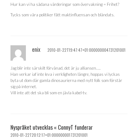
Hur kan vi ha sådana värderingar som övervakning = Frihet?
Tycks som våra politiker fått maktinfluensan och bländats.
enix
2010-01-22T19:47:47+01:000000004731201001
Jag blir inte särskilt förvånad, det är ju alliansen…..
Han verkar iaf inte leva i verkligheten längre, hoppas vi lyckas
byta ut dom där gamla dinosaurierna med nytt folk som förstår
sig på internet.
Vill inte att det ska bli som en jävla kabel-tv.
Nyspråket utvecklas « ConnyT funderar
2010-01-22T20:12:17+01:000000001731201001