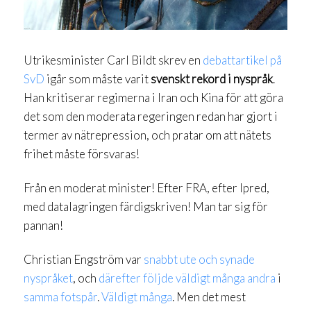
Utrikesminister Carl Bildt skrev en
debattartikel på
SvD
igår som måste varit
svenskt rekord i nyspråk
.
Han kritiserar regimerna i Iran och Kina för att göra
det som den moderata regeringen redan har gjort i
termer av nätrepression, och pratar om att nätets
frihet måste försvaras!
Från en moderat minister! Efter FRA, efter Ipred,
med datalagringen färdigskriven! Man tar sig för
pannan!
Christian Engström var
snabbt ute och synade
nyspråket
, och
därefter
följde
väldigt
många
andra
i
samma
fotspår
.
Väldigt
många
. Men det mest