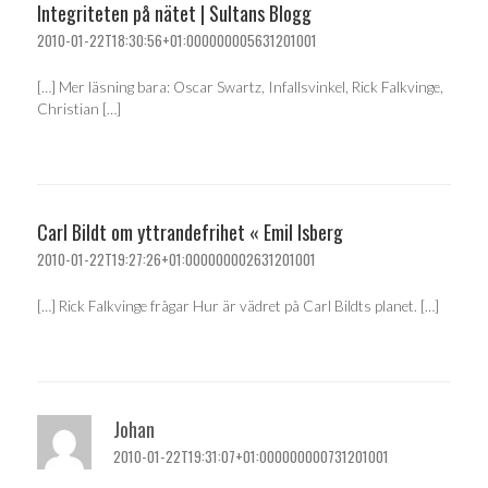
Integriteten på nätet | Sultans Blogg
2010-01-22T18:30:56+01:000000005631201001
[…] Mer läsning bara: Oscar Swartz, Infallsvinkel, Rick Falkvinge,
Christian […]
Carl Bildt om yttrandefrihet « Emil Isberg
2010-01-22T19:27:26+01:000000002631201001
[…] Rick Falkvinge frågar Hur är vädret på Carl Bildts planet. […]
Johan
2010-01-22T19:31:07+01:000000000731201001