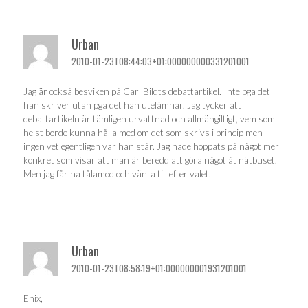
Urban
2010-01-23T08:44:03+01:000000000331201001
Jag är också besviken på Carl Bildts debattartikel. Inte pga det
han skriver utan pga det han utelämnar. Jag tycker att
debattartikeln är tämligen urvattnad och allmängiltigt, vem som
helst borde kunna hålla med om det som skrivs i princip men
ingen vet egentligen var han står. Jag hade hoppats på något mer
konkret som visar att man är beredd att göra något åt nätbuset.
Men jag får ha tålamod och vänta till efter valet.
Urban
2010-01-23T08:58:19+01:000000001931201001
Enix,