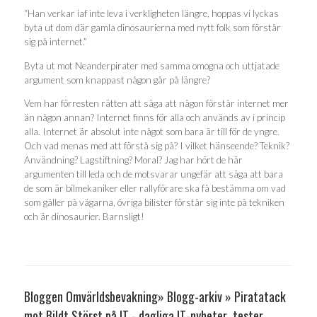
“Han verkar iaf inte leva i verkligheten längre, hoppas vi lyckas
byta ut dom där gamla dinosaurierna med nytt folk som förstår
sig på internet.”
Byta ut mot Neanderpirater med samma omogna och uttjatade
argument som knappast någon går på längre?
Vem har förresten rätten att säga att någon förstår internet mer
än någon annan? Internet finns för alla och används av i princip
alla. Internet är absolut inte något som bara är till för de yngre.
Och vad menas med att förstå sig på? I vilket hänseende? Teknik?
Användning? Lagstiftning? Moral? Jag har hört de här
argumenten till leda och de motsvarar ungefär att säga att bara
de som är bilmekaniker eller rallyförare ska få bestämma om vad
som gäller på vägarna, övriga bilister förstår sig inte på tekniken
och är dinosaurier. Barnsligt!
Bloggen Omvärldsbevakning» Blogg-arkiv » Piratatack
mot Bildt Störst på IT - dagliga IT-nyheter, tester,