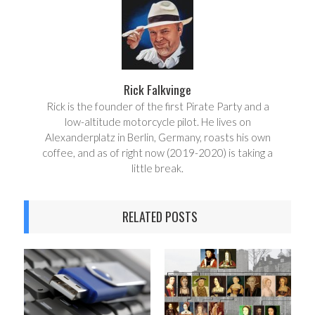
e
t
Rick Falkvinge
Rick is the founder of the first Pirate Party and a
low-altitude motorcycle pilot. He lives on
Alexanderplatz in Berlin, Germany, roasts his own
coffee, and as of right now (2019-2020) is taking a
little break.
RELATED POSTS