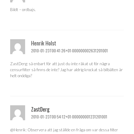
Bildt – ordbajs.
Henrik Holst
2010-01-23T00:41:26+01:000000002631201001
ZastDerg: så enbart för att just du inte råkat ut för några
censurfilter så finns de inte? Jag har aldrig krockat så bilbälten är
helt onödiga?
ZastDerg
2010-01-23T00:54:12+01:000000001231201001
@Henrik: Observera att jag ställde en fråga om var dessa filter