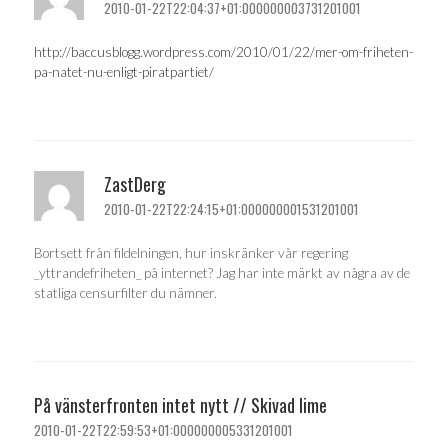
2010-01-22T22:04:37+01:000000003731201001
http://baccusblogg.wordpress.com/2010/01/22/mer-om-friheten-
pa-natet-nu-enligt-piratpartiet/
ZastDerg
2010-01-22T22:24:15+01:000000001531201001
Bortsett från fildelningen, hur inskränker vår regering
_yttrandefriheten_ på internet? Jag har inte märkt av några av de
statliga censurfilter du nämner.
På vänsterfronten intet nytt // Skivad lime
2010-01-22T22:59:53+01:000000005331201001