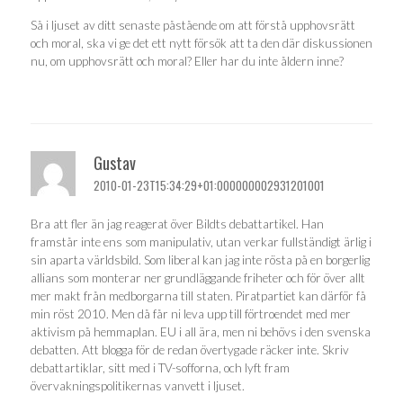
Så i ljuset av ditt senaste påstående om att förstå upphovsrätt
och moral, ska vi ge det ett nytt försök att ta den där diskussionen
nu, om upphovsrätt och moral? Eller har du inte åldern inne?
Gustav
2010-01-23T15:34:29+01:000000002931201001
Bra att fler än jag reagerat över Bildts debattartikel. Han
framstår inte ens som manipulativ, utan verkar fullständigt ärlig i
sin aparta världsbild. Som liberal kan jag inte rösta på en borgerlig
allians som monterar ner grundläggande friheter och för över allt
mer makt från medborgarna till staten. Piratpartiet kan därför få
min röst 2010. Men då får ni leva upp till förtroendet med mer
aktivism på hemmaplan. EU i all ära, men ni behövs i den svenska
debatten. Att blogga för de redan övertygade räcker inte. Skriv
debattartiklar, sitt med i TV-sofforna, och lyft fram
övervakningspolitikernas vanvett i ljuset.