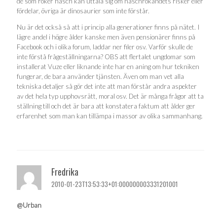
de som röker hasch kan uttala sig om haschrökandets risker eller
fördelar, övriga är dinosaurier som inte förstår.
Nu är det också så att i princip alla generationer finns på nätet. I
lägre andel i högre ålder kanske men även pensionärer finns på
Facebook och i olika forum, laddar ner filer osv. Varför skulle de
inte förstå frågeställningarna? OBS att flertalet ungdomar som
installerat Vuze eller liknande inte har en aning om hur tekniken
fungerar, de bara använder tjänsten. Även om man vet alla
tekniska detaljer så gör det inte att man förstår andra aspekter
av det hela typ upphovsrätt, moral osv. Det är många frågor att ta
ställning till och det är bara att konstatera faktum att ålder ger
erfarenhet som man kan tillämpa i massor av olika sammanhang.
Fredrika
2010-01-23T13:53:33+01:000000003331201001
@Urban