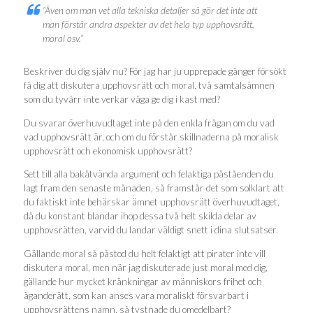
“Även om man vet alla tekniska detaljer så gör det inte att
man förstår andra aspekter av det hela typ upphovsrätt,
moral osv.”
Beskriver du dig själv nu? För jag har ju upprepade gånger försökt
få dig att diskutera upphovsrätt och moral, två samtalsämnen
som du tyvärr inte verkar våga ge dig i kast med?
Du svarar överhuvudtaget inte på den enkla frågan om du vad
vad upphovsrätt är, och om du förstår skillnaderna på moralisk
upphovsrätt och ekonomisk upphovsrätt?
Sett till alla bakåtvända argument och felaktiga påståenden du
lagt fram den senaste månaden, så framstår det som solklart att
du faktiskt inte behärskar ämnet upphovsrätt överhuvudtaget,
då du konstant blandar ihop dessa två helt skilda delar av
upphovsrätten, varvid du landar väldigt snett i dina slutsatser.
Gällande moral så påstod du helt felaktigt att pirater inte vill
diskutera moral, men när jag diskuterade just moral med dig,
gällande hur mycket kränkningar av människors frihet och
äganderätt, som kan anses vara moraliskt försvarbart i
upphovsrättens namn, så tystnade du omedelbart?