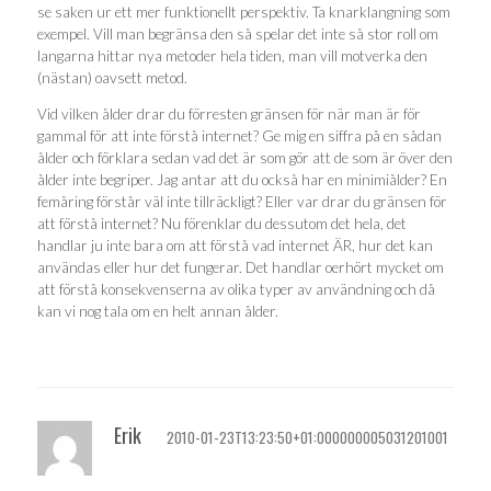
se saken ur ett mer funktionellt perspektiv. Ta knarklangning som
exempel. Vill man begränsa den så spelar det inte så stor roll om
langarna hittar nya metoder hela tiden, man vill motverka den
(nästan) oavsett metod.
Vid vilken ålder drar du förresten gränsen för när man är för
gammal för att inte förstå internet? Ge mig en siffra på en sådan
ålder och förklara sedan vad det är som gör att de som är över den
ålder inte begriper. Jag antar att du också har en minimiålder? En
femåring förstår väl inte tillräckligt? Eller var drar du gränsen för
att förstå internet? Nu förenklar du dessutom det hela, det
handlar ju inte bara om att förstå vad internet ÄR, hur det kan
användas eller hur det fungerar. Det handlar oerhört mycket om
att förstå konsekvenserna av olika typer av användning och då
kan vi nog tala om en helt annan ålder.
Erik
2010-01-23T13:23:50+01:000000005031201001