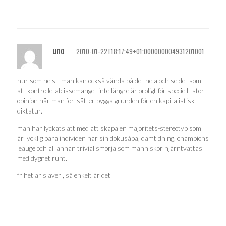
uno
2010-01-22T18:17:49+01:000000004931201001
hur som helst, man kan också vända på det hela och se det som
att kontrolletablissemanget inte längre är oroligt för speciellt stor
opinion när man fortsätter bygga grunden för en kapitalistisk
diktatur.
man har lyckats att med att skapa en majoritets-stereotyp som
är lycklig bara individen har sin dokusåpa, damtidning, champions
leauge och all annan trivial smörja som människor hjärntvättas
med dygnet runt.
frihet är slaveri, så enkelt är det