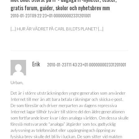
gratis forum, guider, skolor och nyhetsbrev mm
2010-01-23T09:22:23+01:000000002331201001
[…] HUR ÄR VÄDRET PÅ CARL BILDTS PLANET? […]
Erik
2010-01-23T11:43:23+01:000000002331201001
Urban,
Det är i större utsträckning den yngre generation som använder
Internet till mer än att bara betala räkningar och skicka e-post.
De som föreslår och driver merparten av dagens repressiva
Internet lagar tillhör tyvärr till större del den äldre generationen
som fortfarande lever kvar i den analoga världen. Om dessa skulle
föreslå motsvarande “analoga” åtgärder som tex. godtycklig
avlyssning av telefonnätet eller uppångning och öppning av
fysiska brev skulle det bli liv i luckan. De som sitter vid makten