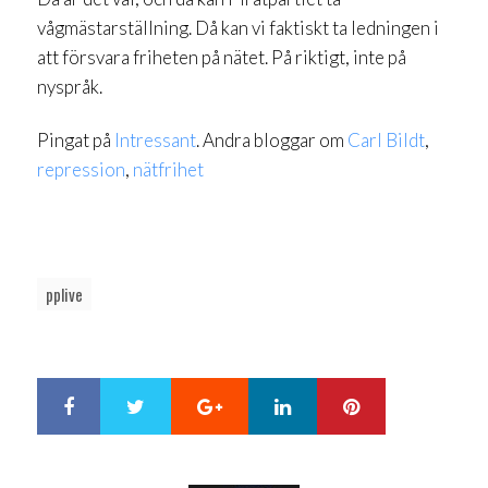
vågmästarställning. Då kan vi faktiskt ta ledningen i
att försvara friheten på nätet. På riktigt, inte på
nyspråk.
Pingat på
Intressant
. Andra bloggar om
Carl Bildt
,
repression
,
nätfrihet
pplive
Google+
LinkedIn
Pinterest
S
T
h
w
a
e
r
e