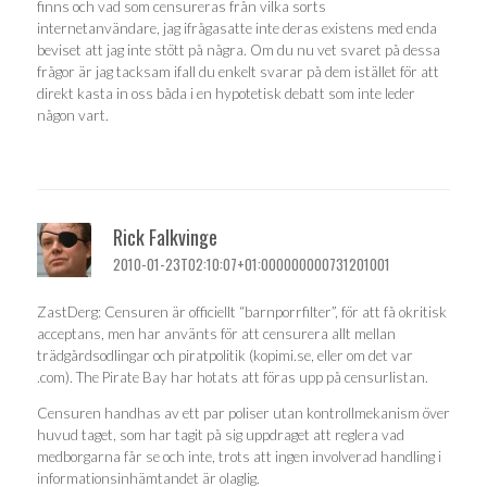
finns och vad som censureras från vilka sorts
internetanvändare, jag ifrågasatte inte deras existens med enda
beviset att jag inte stött på några. Om du nu vet svaret på dessa
frågor är jag tacksam ifall du enkelt svarar på dem istället för att
direkt kasta in oss båda i en hypotetisk debatt som inte leder
någon vart.
Rick Falkvinge
2010-01-23T02:10:07+01:000000000731201001
ZastDerg: Censuren är officiellt “barnporrfilter”, för att få okritisk
acceptans, men har använts för att censurera allt mellan
trädgårdsodlingar och piratpolitik (kopimi.se, eller om det var
.com). The Pirate Bay har hotats att föras upp på censurlistan.
Censuren handhas av ett par poliser utan kontrollmekanism över
huvud taget, som har tagit på sig uppdraget att reglera vad
medborgarna får se och inte, trots att ingen involverad handling i
informationsinhämtandet är olaglig.