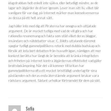
idag drabbas helt enkelt inte själva, eller betydligt mindre, av de
lagar och åtgärder de driver igenom. Lever man sitt liv, vilket blir
vanligare för var dag, på Internet märker man konsekvenserna
av dessa på ett helt annat sätt.
Jag håller inte med dig att Piraterna har omogna och uttjatade
argument. De är mycket tydliga med vad de vill göra och har
rationella resonemang och fakta som stöd vilket deras bloggar,
insändare och nätdebatter visar. C. Bildts uttalande däremot
speglar tydligt gammelpolitikens retorik med dubbla budskap och
försök att leda bort debatten från huvudfrågan, nämligen att mer
konkret berätta hur långt de är beredda att kränka integriteten
och friheten på Internet kontra åtgärdernas effektivitet vad gäller
brottsbekämpning. När det väl kommer till kritan har
gammelpolitikerna ofta ett mycket bristfälligt underlag för sina
påståenden och deras enda återstående argument brukar vara
rädslans argument. Sådant urholkar förtroendet för dem på sikt.
Sofia