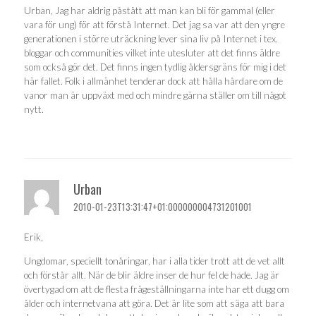
Urban, Jag har aldrig påstått att man kan bli för gammal (eller
vara för ung) för att förstå Internet. Det jag sa var att den yngre
generationen i större uträckning lever sina liv på Internet i tex.
bloggar och communities vilket inte utesluter att det finns äldre
som också gör det. Det finns ingen tydlig åldersgräns för mig i det
här fallet. Folk i allmänhet tenderar dock att hålla hårdare om de
vanor man är uppväxt med och mindre gärna ställer om till något
nytt.
Urban
2010-01-23T13:31:47+01:000000004731201001
Erik,
Ungdomar, speciellt tonåringar, har i alla tider trott att de vet allt
och förstår allt. När de blir äldre inser de hur fel de hade. Jag är
övertygad om att de flesta frågeställningarna inte har ett dugg om
ålder och internetvana att göra. Det är lite som att säga att bara