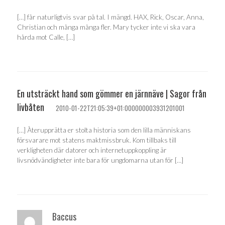
[…] får naturligtvis svar på tal. I mängd. HAX, Rick, Oscar, Anna,
Christian och många många fler. Mary tycker inte vi ska vara
hårda mot Calle, […]
En utsträckt hand som gömmer en järnnäve | Sagor från
livbåten
2010-01-22T21:05:39+01:000000003931201001
[…] Återupprätta er stolta historia som den lilla människans
försvarare mot statens maktmissbruk. Kom tillbaks till
verkligheten där datorer och internetuppkoppling är
livsnödvändigheter inte bara för ungdomarna utan för […]
Baccus