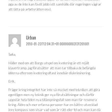
pga av de inte kan få ett jobb i ett samhälle där regeringen vägrar
att lätta på arbetsrätten osv).
Urban
2010-01-23T12:04:31+01:000000003131201001
Sofia,
Håller med om att Borgs utspel om kvotering är ett rejält
klavertramp, jag förutsätter att man tar tillbaka de befängda
idéerna eftersom kvotering oftast innebär diskriminering.
Erik,
Frågor kring integritet har inte så mycket med tekniken att göra
egentligen men ny teknik ger nya förutsättningar och därför
uppstår hela tiden nya tillämpningsfall som man får resonera
kring. Äldre och mer erfarna personer har en bättre utvecklad
inre kompass som visar vad som är rätt eller fel och man kan då