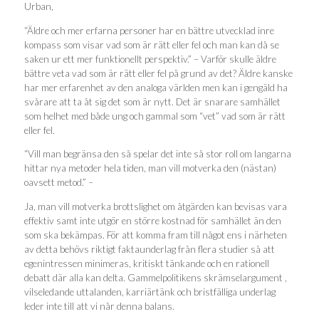
Urban,
“Äldre och mer erfarna personer har en bättre utvecklad inre
kompass som visar vad som är rätt eller fel och man kan då se
saken ur ett mer funktionellt perspektiv.” – Varför skulle äldre
bättre veta vad som är rätt eller fel på grund av det? Äldre kanske
har mer erfarenhet av den analoga världen men kan i gengäld ha
svårare att ta åt sig det som är nytt. Det är snarare samhället
som helhet med både ung och gammal som “vet” vad som är rätt
eller fel.
“Vill man begränsa den så spelar det inte så stor roll om langarna
hittar nya metoder hela tiden, man vill motverka den (nästan)
oavsett metod.” –
Ja, man vill motverka brottslighet om åtgärden kan bevisas vara
effektiv samt inte utgör en större kostnad för samhället än den
som ska bekämpas. För att komma fram till något ens i närheten
av detta behövs riktigt faktaunderlag från flera studier så att
egenintressen minimeras, kritiskt tänkande och en rationell
debatt där alla kan delta. Gammelpolitikens skrämselargument ,
vilseledande uttalanden, karriärtänk och bristfälliga underlag
leder inte till att vi når denna balans.