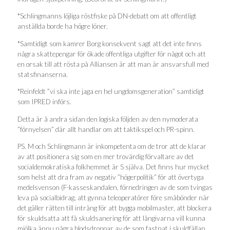
*Schlingmanns löjliga röstfiske på DN-debatt om att offentligt
anställda borde ha högre löner.
*Samtidigt som kamrer Borg konsekvent sagt att det inte finns
några skattepengar för ökade offentliga utgifter för något och att
en orsak till att rösta på Alliansen är att man är ansvarsfull med
statsfinanserna.
*Reinfeldt ”vi ska inte jaga en hel ungdomsgeneration” samtidigt
som IPRED införs.
Detta är å andra sidan den logiska följden av den nymoderata
”förnyelsen” där allt handlar om att taktikspel och PR-spinn.
PS. M och Schlingmann är inkompetenta om de tror att de klarar
av att positionera sig som en mer trovärdig förvaltare av det
socialdemokratiska folkhemmet är S själva. Det finns hur mycket
som helst att dra fram av negativ ”högerpolitik” för att övertyga
medelsvenson (F-kasseskandalen, förnedringen av de som tvingas
leva på socialbidrag, att gynna teleoperatörer före småbönder när
det gäller rätten till intrång för att bygga mobilmaster, att blockera
för skuldsatta att få skuldsanering för att långivarna vill kunna
mjölka ännu några blodsdroppar av de som fastnat i skuldfällan