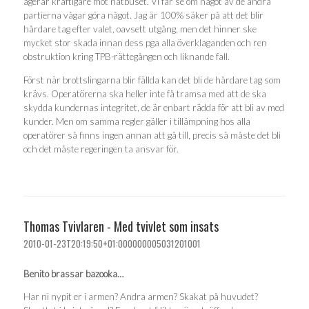
agerar kraftigare mot nätbuset. Vi får se om något av de andra
partierna vågar göra något. Jag är 100% säker på att det blir
hårdare tag efter valet, oavsett utgång, men det hinner ske
mycket stor skada innan dess pga alla överklaganden och ren
obstruktion kring TPB-rättegången och liknande fall.
Först när brottslingarna blir fällda kan det bli de hårdare tag som
krävs. Operatörerna ska heller inte få tramsa med att de ska
skydda kundernas integritet, de är enbart rädda för att bli av med
kunder. Men om samma regler gäller i tillämpning hos alla
operatörer så finns ingen annan att gå till, precis så måste det bli
och det måste regeringen ta ansvar för.
Thomas Tvivlaren - Med tvivlet som insats
2010-01-23T20:19:50+01:000000005031201001
Benito brassar bazooka…
Har ni nypit er i armen? Andra armen? Skakat på huvudet?