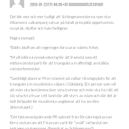
2010-01-23T11:46:05+01:000000000531201001
Det blir mer och mer tydligt att Schlingmannisterna som styr
Alliansens valkampanj satsar på totalt principlös opportunism,
nyspråk, bluffar och halv/hellögner.
Några exempel:
*Bildts bluff om att regeringen försvarar nätets frihet.
*M vill införa kvinnokvotering för att framstå som ett
mittenvänsterparti för att triangulera in offentligt anställda
vänsterfeminister.
*Samtidigt placerar M en islamist på valbar riksdagsplats för att
triangulera in muslimiska väljare i Göteborg. (En person som vill
att män ska bestämma över sina kvinnor och män ska ha rätt att
slå sina fyra fruar i ett land där allt styrs av islam och där det är
helt förbjudet för muslimska ungdomar att ha sex före
äktenskapet.)
*Det faktamanipulerande PR-spinnet från Försäkringskassan
förra veckan om att F-kassan varit för ”snäll” vid beslut om
indragen sjukpenning. (Beordrat av Schlingmann?)