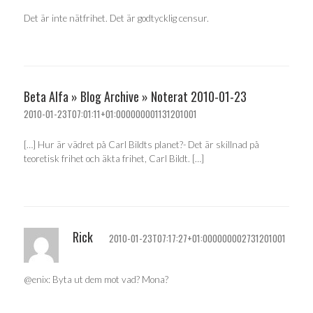
Det är inte nätfrihet. Det är godtycklig censur.
Beta Alfa » Blog Archive » Noterat 2010-01-23
2010-01-23T07:01:11+01:000000001131201001
[…] Hur är vädret på Carl Bildts planet?- Det är skillnad på
teoretisk frihet och äkta frihet, Carl Bildt. […]
Rick
2010-01-23T07:17:27+01:000000002731201001
@enix: Byta ut dem mot vad? Mona?