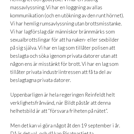
massavlyssning. Vi har en loggning av allas
kommunikation (och en utökning av den runt hörnet).
Vi har hemlig rumsavlyssning utan brottsmisstanke.
Vi har lagförslag där människor brännmärks som
sexualbrottslingar för att ha naken- eller sexbilder
på sig själva. Vi har en lag som tillåter polisen att
beslagta och söka igenom privata datorer utan att
någon ens är misstänkt för brott. Vi har en lag som
tillåter privata industriintressen att få ta del av
beslagtagna privata datorer.
Uppenbarligen är hela regeringen Reinfeldt helt
verklighetsfrånvänd, när Bildt påstår att denna
helhetsbild är att “försvara friheten på nätet”.
Men det kan vi göra något åt den 19 september i år.
Då är det val, och då kan Piratpartiet ta