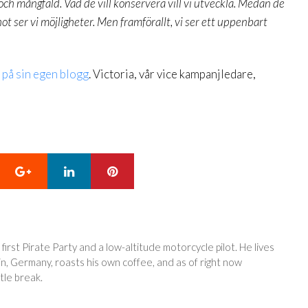
 och mångfald. Vad de vill konservera vill vi utveckla. Medan de
ot ser vi möjligheter. Men framförallt, vi ser ett uppenbart
t
på sin egen blogg
. Victoria, vår vice kampanjledare,
Google+
LinkedIn
Pinterest
 first Pirate Party and a low-altitude motorcycle pilot. He lives
in, Germany, roasts his own coffee, and as of right now
tle break.