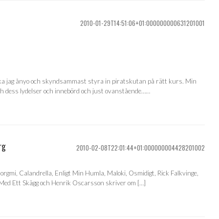
2010-01-29T14:51:06+01:000000000631201001
 ska jag ånyo och skyndsammast styra in piratskutan på rätt kurs. Min
och dess lydelser och innebörd och just ovanstående……
rg
2010-02-08T22:01:44+01:000000004428201002
orgmi, Calandrella, Enligt Min Humla, Maloki, Osmidigt, Rick Falkvinge,
 Med Ett Skägg och Henrik Oscarsson skriver om […]