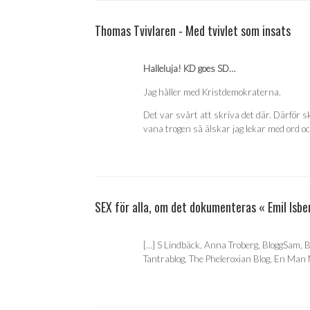
Thomas Tvivlaren - Med tvivlet som insats
Halleluja! KD goes SD…
Jag håller med Kristdemokraterna.
Det var svårt att skriva det där. Därför
vana trogen så älskar jag lekar med ord 
SEX för alla, om det dokumenteras « Emil Isbe
[…] S Lindbäck, Anna Troberg, BloggSam, B
Tantrablog, The Pheleroxian Blog, En Man