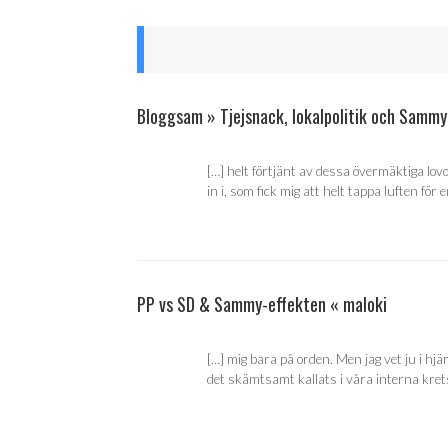
Bloggsam » Tjejsnack, lokalpolitik och Sammy
[…] helt förtjänt av dessa övermäktiga lov
in i, som fick mig att helt tappa luften för 
PP vs SD & Sammy-effekten « maloki
[…] mig bara på orden. Men jag vet ju i hj
det skämtsamt kallats i våra interna krets