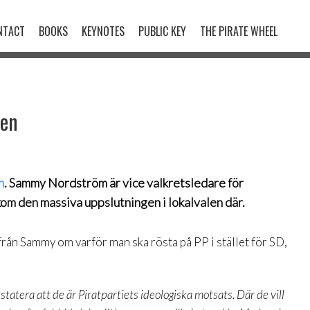
NTACT
BOOKS
KEYNOTES
PUBLIC KEY
THE PIRATE WHEEL
ten
n
. Sammy Nordström är vice valkretsledare för
om den massiva uppslutningen i lokalvalen där.
 från Sammy om varför man ska rösta på PP i stället för SD,
tatera att de är Piratpartiets ideologiska motsats. Där de vill