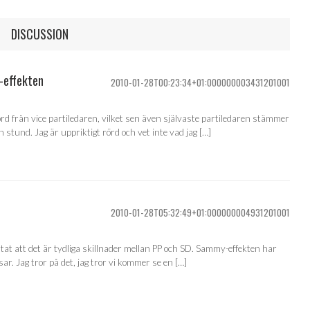
DISCUSSION
-effekten
2010-01-28T00:23:34+01:000000003431201001
ord från vice partiledaren, vilket sen även självaste partiledaren stämmer
en stund. Jag är uppriktigt rörd och vet inte vad jag […]
2010-01-28T05:32:49+01:000000004931201001
ärtat att det är tydliga skillnader mellan PP och SD. Sammy-effekten har
ar. Jag tror på det, jag tror vi kommer se en […]