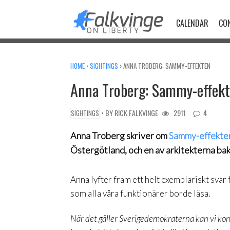
Skip
to
CALENDAR
CO
content
HOME
›
SIGHTINGS
›
ANNA TROBERG: SAMMY-EFFEKTEN
Anna Troberg: Sammy-effek
• BY
RICK FALKVINGE
2911
4
SIGHTINGS
Anna Troberg skriver om
Sammy-effekte
Östergötland, och en av arkitekterna bak
Anna lyfter fram ett helt exemplariskt svar
som alla våra funktionärer borde läsa.
När det gäller Sverigedemokraterna kan vi kons