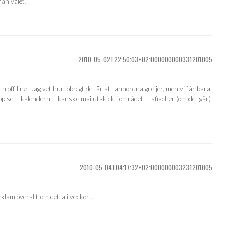
nan valet!
2010-05-02T22:50:03+02:000000000331201005
off-line! Jag vet hur jobbigt det är att annordna grejjer, men vi får bara
.pp.se + kalendern + kanske mailutskick i området + afischer (om det går)
2010-05-04T04:17:32+02:000000003231201005
eklam överallt om detta i veckor…