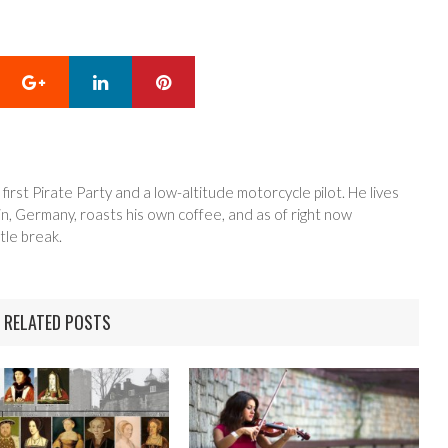
Google+
LinkedIn
Pinterest
 first Pirate Party and a low-altitude motorcycle pilot. He lives
in, Germany, roasts his own coffee, and as of right now
tle break.
RELATED POSTS