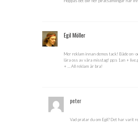
Hoppas det blir fler piratsamlingar här in
Egil Möller
Mer reklam innan demos tack! Både on- och 
lära oss av våra misstag! pp:s 1an + live
+ … All reklam är bra!
peter
Vad pratar du om Egil? Det har varit r