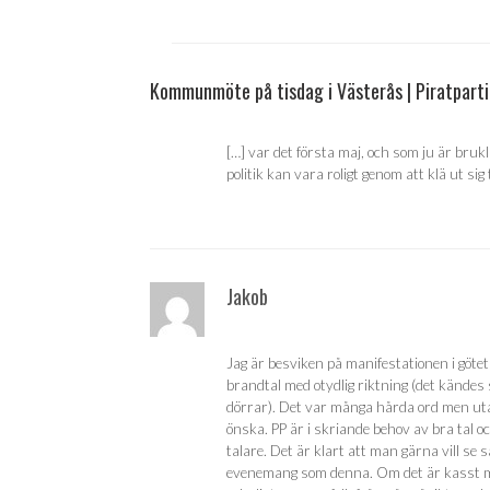
Kommunmöte på tisdag i Västerås | Piratpart
[…] var det första maj, och som ju är bruk
politik kan vara roligt genom att klä ut sig t
Jakob
Jag är besviken på manifestationen i götet
brandtal med otydlig riktning (det kändes 
dörrar). Det var många hårda ord men utan
önska. PP är i skriande behov av bra tal 
talare. Det är klart att man gärna vill se s
evenemang som denna. Om det är kasst m