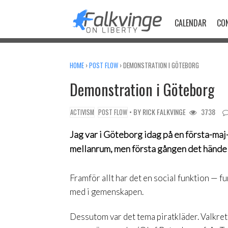
Skip
to
CALENDAR
CO
content
HOME
›
POST FLOW
›
DEMONSTRATION I GÖTEBORG
Demonstration i Göteborg
• BY
RICK FALKVINGE
3738
ACTIVISM
POST FLOW
Jag var i Göteborg idag på en första-ma
mellanrum, men första gången det hände
Framför allt har det en social funktion — 
med i gemenskapen.
Dessutom var det tema piratkläder. Valkre