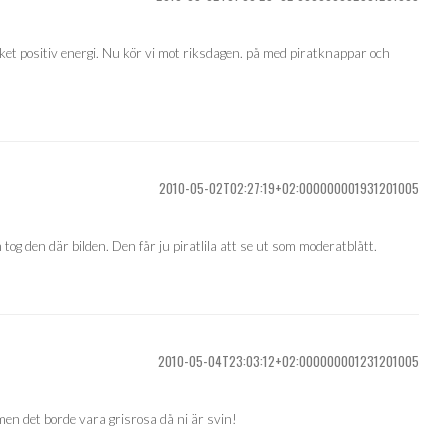
et positiv energi. Nu kör vi mot riksdagen. på med piratknappar och
2010-05-02T02:27:19+02:000000001931201005
og den där bilden. Den får ju piratlila att se ut som moderatblått.
2010-05-04T23:03:12+02:000000001231201005
en det borde vara grisrosa då ni är svin!