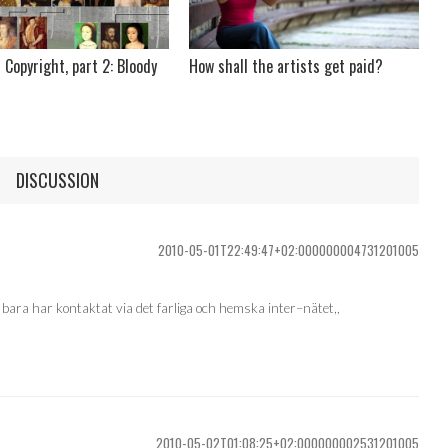
 Copyright, part 2: Bloody
How shall the artists get paid?
DISCUSSION
2010-05-01T22:49:47+02:000000004731201005
g bara har kontaktat via det farliga och hemska inter–nätet,,
2010-05-02T01:08:25+02:000000002531201005