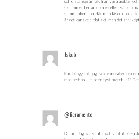
och distanserar folk från våra åsikter oc
skrämmer fler än dom en eller två som ma
sammankomster där man läser upp tal för
är det kanske elitistiskt, men det är vikti
Jakob
Kan tillägga att jag tyckte musiken under
med techno. Hellre en tyst march isåf. Det
@fieramente
Damn! Jag har väntat och väntat på en dem