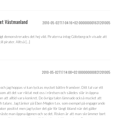
iet Västmanland
2010-05-02T17:04:16+02:000000001631201005
ligt demonstrerades det hej vild. Piraterna intog Göteborg och visade att
ill pirater. Alltså […]
2010-05-02T17:14:08+02:000000000831201005
 och jag hoppas vi kan lyckas mycket bättre framöver. Ditt tal var ett
som att det var riktat mot oss i rörelsen och således slår in öppna
 att alltid vara konkret. De övriga talen lämnade också mycket att
och talare. Jag tänker på Eben Moglen t.ex. som exempel på engagerande
aker positivt men jag tycker det går för långt ibland när det gäller
åste man öppna ögonen och se det. Risken är att man skrämmer bort