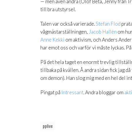
— men även andra (Olof Beta, Jenny från Tro
till bra utstyrsel.
Talen var också varierade.
Stefan Flod
prat
vågmästarställningen,
Jacob Hallén
om hur 
Anne Kekki
om aktivism, och Anders Anderss
har emot oss och varför vi måste lyckas. På 
På det hela taget en enormt trevlig tillställn
tillbaka på kvällen. Å andra sidan fick jag 
om demon). Han slog mig med en hel del int
Pingat på
Intressant
. Andra bloggar om
akt
pplive