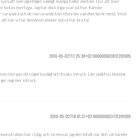
h synsätt som egentligen väldigt många håller med om. Dvs att man
n lyckas övertyga. Jag har dock inga svar på hur. Kanske
 varandra och de närvarande kan rösta om vad dom berör mest. Visst
gt att när vi har demonstrationer också har bra tal.
2010-05-02T17:25:38+02:000000003831201005
 marchen gav ett något kusligt och freaky intryck. Lite spökhus blandat
 ger nog mer intryck.
2010-05-02T18:41:37+02:000000003731201005
onstration här i Gbg, och så missar jag den totalt när den väl händer.