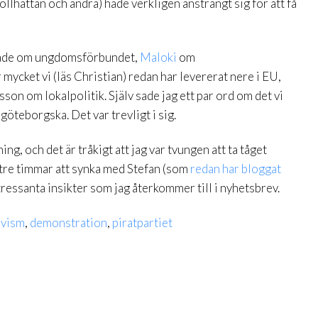
llhättan och andra) hade verkligen ansträngt sig för att få
ade om ungdomsförbundet,
Maloki
om
mycket vi (läs Christian) redan har levererat nere i EU,
on om lokalpolitik. Själv sade jag ett par ord om det vi
göteborgska. Det var trevligt i sig.
ing, och det är tråkigt att jag var tvungen att ta tåget
då tre timmar att synka med Stefan (som
redan har bloggat
ressanta insikter som jag återkommer till i nyhetsbrev.
ivism
,
demonstration
,
piratpartiet