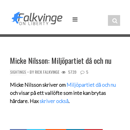
Skip
to
content
Micke Nilsson: Miljöpartiet då och nu
• BY
RICK FALKVINGE
5739
5
SIGHTINGS
Micke Nilsson skriver om
Miljöpartiet då och nu
och visar på ett vallöfte som inte kan brytas
hårdare. Hax
skriver också
.