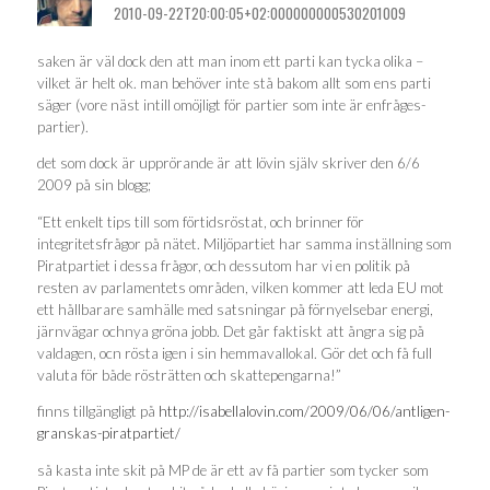
2010-09-22T20:00:05+02:000000000530201009
saken är väl dock den att man inom ett parti kan tycka olika –
vilket är helt ok. man behöver inte stå bakom allt som ens parti
säger (vore näst intill omöjligt för partier som inte är enfråges-
partier).
det som dock är upprörande är att lövin själv skriver den 6/6
2009 på sin blogg;
“Ett enkelt tips till som förtidsröstat, och brinner för
integritetsfrågor på nätet. Miljöpartiet har samma inställning som
Piratpartiet i dessa frågor, och dessutom har vi en politik på
resten av parlamentets områden, vilken kommer att leda EU mot
ett hållbarare samhälle med satsningar på förnyelsebar energi,
järnvägar ochnya gröna jobb. Det går faktiskt att ångra sig på
valdagen, ocn rösta igen i sin hemmavallokal. Gör det och få full
valuta för både rösträtten och skattepengarna!”
finns tillgängligt på
http://isabellalovin.com/2009/06/06/antligen-
granskas-piratpartiet/
så kasta inte skit på MP de är ett av få partier som tycker som