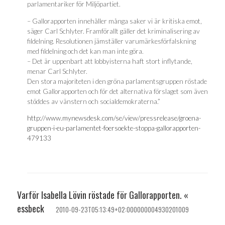
parlamentariker för Miljöpartiet.
– Gallorapporten innehåller många saker vi är kritiska emot,
säger Carl Schlyter. Framförallt gäller det kriminalisering av
fildelning. Resolutionen jämställer varumärkesförfalskning
med fildelning och det kan man inte göra.
– Det är uppenbart att lobbyisterna haft stort inflytande,
menar Carl Schlyter.
Den stora majoriteten i den gröna parlamentsgruppen röstade
emot Gallorapporten och för det alternativa förslaget som även
stöddes av vänstern och socialdemokraterna.”
http://www.mynewsdesk.com/se/view/pressrelease/groena-
gruppen-i-eu-parlamentet-foersoekte-stoppa-gallorapporten-
479133
Varför Isabella Lövin röstade för Gallorapporten. «
essbeck
2010-09-23T05:13:49+02:000000004930201009