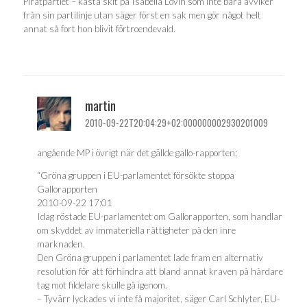
Piratpartiet – kasta skit på Isabella Lövin som inte bara avviker
från sin partilinje utan säger först en sak men gör något helt
annat så fort hon blivit förtroendevald.
martin
2010-09-22T20:04:29+02:000000002930201009
angående MP i övrigt när det gällde gallo-rapporten;
“Gröna gruppen i EU-parlamentet försökte stoppa
Gallorapporten
2010-09-22 17:01
Idag röstade EU-parlamentet om Gallorapporten, som handlar
om skyddet av immateriella rättigheter på den inre
marknaden.
Den Gröna gruppen i parlamentet lade fram en alternativ
resolution för att förhindra att bland annat kraven på hårdare
tag mot fildelare skulle gå igenom.
– Tyvärr lyckades vi inte få majoritet, säger Carl Schlyter, EU-