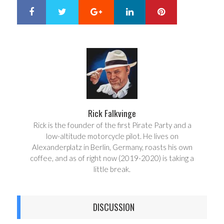
Google+
LinkedIn
Pinterest
S
T
h
w
a
e
r
e
e
t
Rick Falkvinge
Rick is the founder of the first Pirate Party and a
low-altitude motorcycle pilot. He lives on
Alexanderplatz in Berlin, Germany, roasts his own
coffee, and as of right now (2019-2020) is taking a
little break.
DISCUSSION