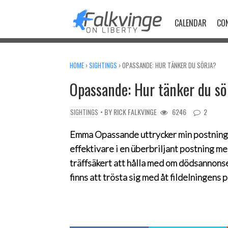
Skip
to
CALENDAR
CO
content
HOME
›
SIGHTINGS
›
OPASSANDE: HUR TÄNKER DU SÖRJA?
Opassande: Hur tänker du sö
• BY
RICK FALKVINGE
6246
2
SIGHTINGS
Emma Opassande uttrycker min postning
effektivare i en überbriljant postning med
träffsäkert att hålla med om dödsannonse
finns att trösta sig med åt fildelningens