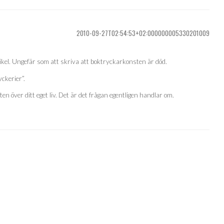
2010-09-27T02:54:53+02:000000005330201009
tikel. Ungefär som att skriva att boktryckarkonsten är död.
ckerier”.
 över ditt eget liv. Det är det frågan egentligen handlar om.