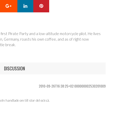
Google+
LinkedIn
Pinterest
 first Pirate Party and a low-altitude motorcycle pilot. He lives
in, Germany, roasts his own coffee, and as of right now
tle break.
DISCUSSION
2010-09-26T16:38:25+02:000000002530201009
eln handlade om till stor del också.