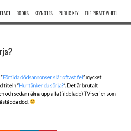
NTACT
BOOKS
KEYNOTES
PUBLIC KEY
THE PIRATE WHEEL
rja?
 “
Förtida dödsannonser slår oftast fel
” mycket
 titeln “
Hur tänker du sörja?
“. Det är brutalt
n och sedan räkna upp alla (fildelade) TV-serier som
 påstådda död.