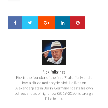
Google+
LinkedIn
Pinterest
S
T
h
w
a
e
r
e
e
t
Rick Falkvinge
Rick is the founder of the first Pirate Party and a
low-altitude motorcycle pilot. He lives on
Alexanderplatz in Berlin, Germany, roasts his own
coffee, and as of right now (2019-2020) is taking a
little break.