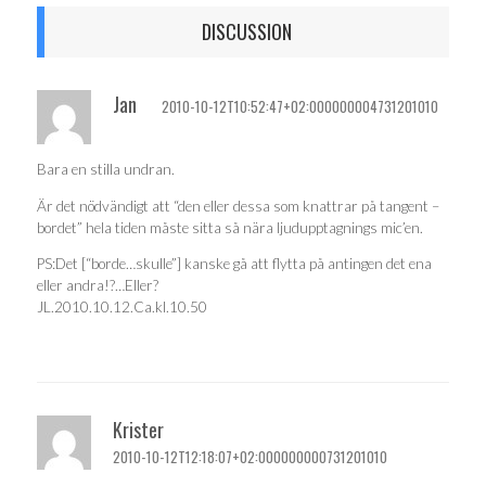
DISCUSSION
Jan
2010-10-12T10:52:47+02:000000004731201010
Bara en stilla undran.
Är det nödvändigt att “den eller dessa som knattrar på tangent –
bordet” hela tiden måste sitta så nära ljudupptagnings mic’en.
PS:Det [“borde…skulle”] kanske gå att flytta på antingen det ena
eller andra!?…Eller?
JL.2010.10.12.Ca.kl.10.50
Krister
2010-10-12T12:18:07+02:000000000731201010